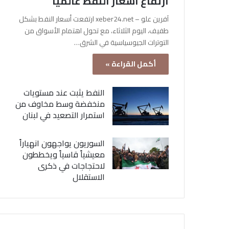
ارتفاع أسعار النفط عالمياً
آفرين علو – xeber24.net ارتفعت أسعار النفط بشكل
طفيف، اليوم الثلاثاء، مع تحول اهتمام الأسواق من
التوترات الجيوسياسية في الشرق…
أكمل القراءة »
النفط يثبت عند مستويات
منخفضة وسط مخاوف من
استمرار التصعيد في لبنان
السوريون يواجهون انهياراً
معيشياً قاسياً ويخططون
لاحتجاجات في ذكرى
الاستقلال