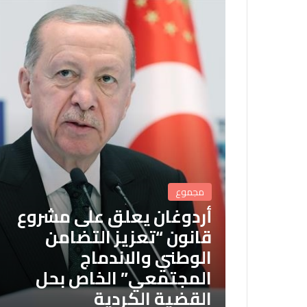
مجموع
أردوغان يعلق على مشروع
قانون “تعزيز التضامن
الوطني والاندماج
المجتمعي” الخاص بحل
القضية الكردية