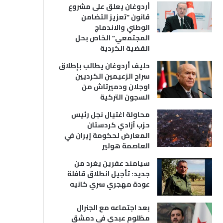
أردوغان يعلق على مشروع
قانون “تعزيز التضامن
الوطني والاندماج
المجتمعي” الخاص بحل
القضية الكردية
حليف أردوغان يطالب بإطلاق
سراح الزعيمين الكرديين
اوجلان ودميرتاش من
السجون التركية
محاولة اغتيال نجل رئيس
حزب آزادي كردستان
المعارض لحكومة إيران في
العاصمة هولير
سيامند عفرين يغرد من
جديد: تأجيل انطلاق قافلة
عودة مهجري سري كانيه
بعد اجتماعه مع الجنرال
مظلوم عبدي في دمشق