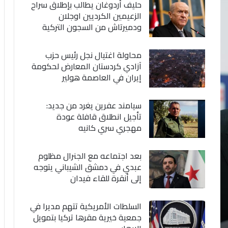
حليف أردوغان يطالب بإطلاق سراح
الزعيمين الكرديين اوجلان
ودميرتاش من السجون التركية
محاولة اغتيال نجل رئيس حزب
آزادي كردستان المعارض لحكومة
إيران في العاصمة هولير
سيامند عفرين يغرد من جديد:
تأجيل انطلاق قافلة عودة
مهجري سري كانيه
بعد اجتماعه مع الجنرال مظلوم
عبدي في دمشق الشيباني يتوجه
إلى أنقرة للقاء فيدان
السلطات الأمريكية تتهم مديرا في
جمعية خيرية مقرها تركيا بتمويل