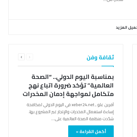
ميل المزيد
السابقة
التالية
ثقافة وفن
الصفحة
الصفحة
بمناسبة اليوم الدولي.. “الصحة
العالمية” تؤكد ضرورة اتباع نهج
متكامل لمواجهة إدمان المخدرات
آفرين علو ـ xeber24.net في اليوم الدولي لمكافحة
إساءة استعمال المخدرات والإتجار غير المشروع بها،
شدّدت منظمة الصحة العالمية على…
أكمل القراءة »