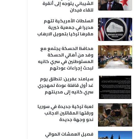
الشيباني يتوجه إلى أنقرة
للقاء فيدان
السلطات الأمريكية تتهم
مديرا في جمعية خيرية
مقرها تركيا بتمويل الارهاب
محافظ الحسكة يجتمع مع
وفد من أهالي الحسكة
المستوطنين في سري كانيه
لبحث إجراءات عودتهم
سيامند عفرين: تنطلق يوم
غد أول قافلة عودة لمهجري
سري كانيه إلى مدينتهم
لعبة تركية جديدة في سوريا
ورقتها المقاتلين الاجانب
نحو وجهة جديدة
فصيل العمشات الموالي