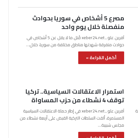
مصرع 5 أشخاص في سوريا بحوادث
منفصلة خلال يوم واحد
آفرين علو ـ xeber24.net قُتل ما لا يقل عن 5 أشخاص في
حوادث متفرقة شهدتها مناطق مختلفة من سوريا، خلال…
أكمل القراءة »
استمرار الاعتقالات السياسية.. تركيا
توقف 4 نشطاء من حزب المساواة
نة
آفرين علو ـ xeber24.net في إطار حملة الاعتقالات السياسية
المستمرة، ألقت السلطات التركية القبض على أربعة نشطاء من
مجلس شبيبة…
أكمل القراءة »