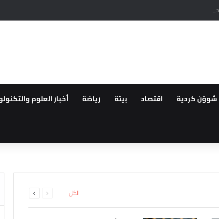
مين الكرديين اوجلان ودميرتاش من السجون التركية
شوؤن كردية
اقتصاد
بيئة
رياضة
أخبار العلوم والتكنولو
 وفد من أهالي الحسكة المستوط
ركيا يخلي نقاط عسكرية تابعة له
ا ورقتها المقاتلين الاجانب نحو 
مديرا في جمعية خيرية مقرها تركي
م غد أول قافلة عودة لمهجري سري
السابقة
التالية
الكل
الصفحة
الصفحة