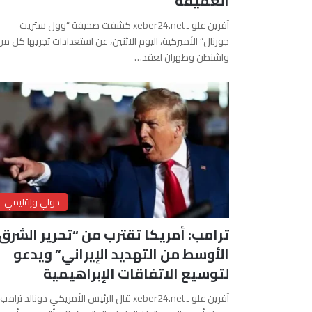
العميقة
آفرين علو ـ xeber24.net كشفت صحيفة “وول ستريت
جورنال” الأميركية، اليوم الاثنين، عن استعدادات تجريها كل من
واشنطن وطهران لعقد…
دولي وإقليمي
ترامب: أمريكا تقترب من “تحرير الشرق
الأوسط من التهديد الإيراني” ويدعو
لتوسيع الاتفاقات الإبراهيمية
آفرين علو ـ xeber24.net قال الرئيس الأمريكي دونالد ترامب،