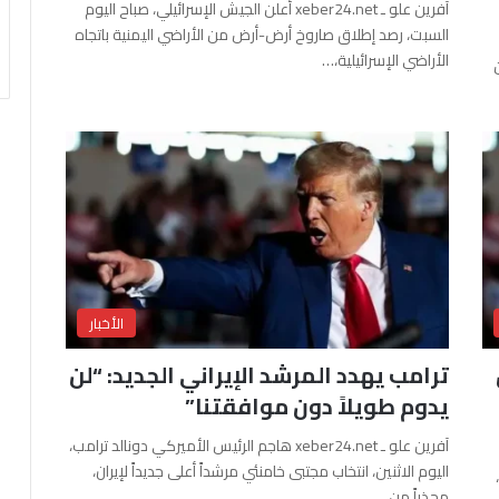
آفرين علو ـ xeber24.net أعلن الجيش الإسرائيلي، صباح اليوم
السبت، رصد إطلاق صاروخ أرض-أرض من الأراضي اليمنية باتجاه
الأراضي الإسرائيلية،…
الأخبار
ترامب يهدد المرشد الإيراني الجديد: “لن
يدوم طويلاً دون موافقتنا”
آفرين علو ـ xeber24.net هاجم الرئيس الأميركي دونالد ترامب،
اليوم الاثنين، انتخاب مجتبى خامنئي مرشداً أعلى جديداً لإيران،
محذراً من…