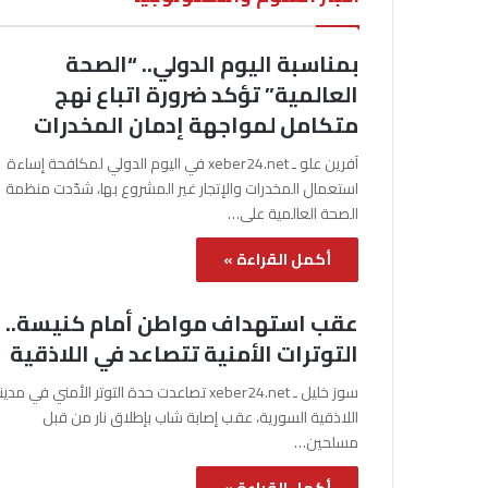
بمناسبة اليوم الدولي.. “الصحة
العالمية” تؤكد ضرورة اتباع نهج
متكامل لمواجهة إدمان المخدرات
آفرين علو ـ xeber24.net في اليوم الدولي لمكافحة إساءة
استعمال المخدرات والإتجار غير المشروع بها، شدّدت منظمة
الصحة العالمية على…
أكمل القراءة »
عقب استهداف مواطن أمام كنيسة..
التوترات الأمنية تتصاعد في اللاذقية
سوز خليل ـ xeber24.net تصاعدت حدة التوتر الأمني في مدي
اللاذقية السورية، عقب إصابة شاب بإطلاق نار من قبل
مسلحين…
أكمل القراءة »