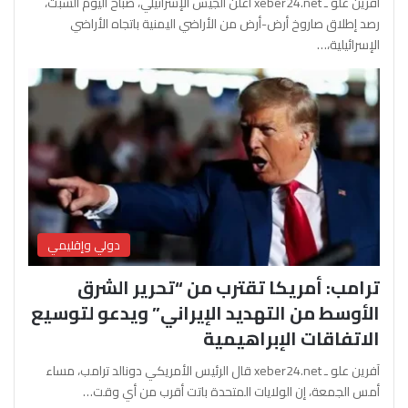
آفرين علو ـ xeber24.net أعلن الجيش الإسرائيلي، صباح اليوم السبت،
رصد إطلاق صاروخ أرض-أرض من الأراضي اليمنية باتجاه الأراضي
الإسرائيلية،…
دولي وإقليمي
ترامب: أمريكا تقترب من “تحرير الشرق
الأوسط من التهديد الإيراني” ويدعو لتوسيع
الاتفاقات الإبراهيمية
آفرين علو ـ xeber24.net قال الرئيس الأمريكي دونالد ترامب، مساء
أمس الجمعة، إن الولايات المتحدة باتت أقرب من أي وقت…