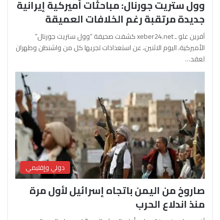
وول ستريت جورنال: مباحثات أميركية إيرانية
جديدة مرتقبة رغم الخلافات العميقة
آفرين علو ـ xeber24.net كشفت صحيفة “وول ستريت جورنال”
الأميركية، اليوم الاثنين، عن استعدادات تجريها كل من واشنطن وطهران
لعقد…
دولي وإقليمي
صاروخ من اليمن باتجاه إسرائيل لأول مرة
منذ اندلاع الحرب