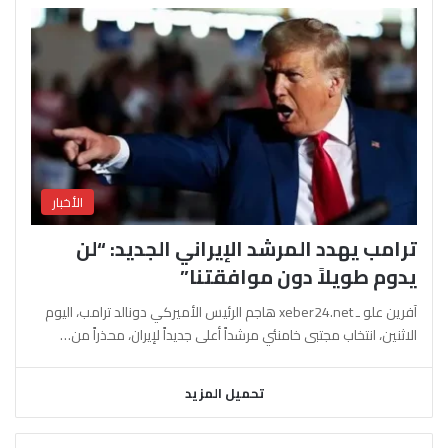
الأخبار
ترامب يهدد المرشد الإيراني الجديد: “لن
يدوم طويلاً دون موافقتنا”
آفرين علو ـ xeber24.net هاجم الرئيس الأميركي دونالد ترامب، اليوم
الاثنين، انتخاب مجتبى خامنئي مرشداً أعلى جديداً لإيران، محذراً من…
تحميل المزيد
السابقة
التالية