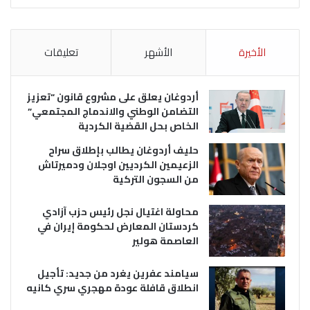
الأخيرة
الأشهر
تعليقات
أردوغان يعلق على مشروع قانون “تعزيز
التضامن الوطني والاندماج المجتمعي”
الخاص بحل القضية الكردية
حليف أردوغان يطالب بإطلاق سراح
الزعيمين الكرديين اوجلان ودميرتاش
من السجون التركية
محاولة اغتيال نجل رئيس حزب آزادي
كردستان المعارض لحكومة إيران في
العاصمة هولير
سيامند عفرين يغرد من جديد: تأجيل
انطلاق قافلة عودة مهجري سري كانيه