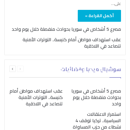
على…
أكمل القراءة »
مصرع 5 أشخاص في سوريا بحوادث منفصلة خلال يوم واحد
عقب استهداف مواطن أمام كنيسة.. التوترات الأمنية
تتصاعد في اللاذقية
بمناسبة اليوم الدولي..
السابقة
التالية
سوشيال ميديا وفضائيات
“الصحة العالمية” تؤكد
الصفحة
الصفحة
ضرورة اتباع نهج متكامل
لمواجهة إدمان المخدرات
مصرع 5 أشخاص في سوريا
عقب استهداف مواطن أمام
بحوادث منفصلة خلال يوم
كنيسة.. التوترات الأمنية
واحد
تتصاعد في اللاذقية
استمرار الاعتقالات
السياسية.. تركيا توقف 4
نشطاء من حزب المساواة