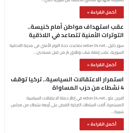
أكمل القراءة »
عقب استهداف مواطن أمام كنيسة..
التوترات الأمنية تتصاعد في اللاذقية
سوز خليل ـ xeber24.net تصاعدت حدة التوتر الأمني في مدينة اللاذقية
السورية، عقب إصابة شاب بإطلاق نار من قبل مسلحين…
أكمل القراءة »
استمرار الاعتقالات السياسية.. تركيا توقف
4 نشطاء من حزب المساواة
آفرين علو ـ xeber24.net في إطار حملة الاعتقالات السياسية
المستمرة، ألقت السلطات التركية القبض على أربعة نشطاء من مجلس
شبيبة…
أكمل القراءة »