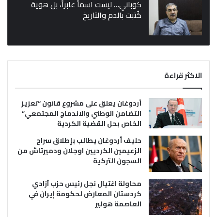
كوباني… ليست اسماً عابراً، بل هوية
كُتبت بالدم والتاريخ
الاكثر قراءة
أردوغان يعلق على مشروع قانون “تعزيز
التضامن الوطني والاندماج المجتمعي”
الخاص بحل القضية الكردية
حليف أردوغان يطالب بإطلاق سراح
الزعيمين الكرديين اوجلان ودميرتاش من
السجون التركية
محاولة اغتيال نجل رئيس حزب آزادي
كردستان المعارض لحكومة إيران في
العاصمة هولير