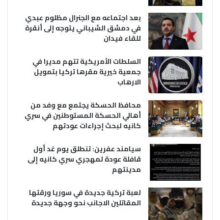
بعد اجتماعه مع الجنرال مظلوم عبدي
في دمشق الشيباني يتوجه إلى أنقرة
للقاء فيدان
السلطات الأمريكية تتهم مديرا في
جمعية خيرية مقرها تركيا بتمويل
الارهاب
محافظ الحسكة يجتمع مع وفد من
أهالي الحسكة المستوطنين في سري
كانيه لبحث إجراءات عودتهم
سيامند عفرين: تنطلق يوم غد أول
قافلة عودة لمهجري سري كانيه إلى
مدينتهم
لعبة تركية جديدة في سوريا ورقتها
المقاتلين الاجانب نحو وجهة جديدة