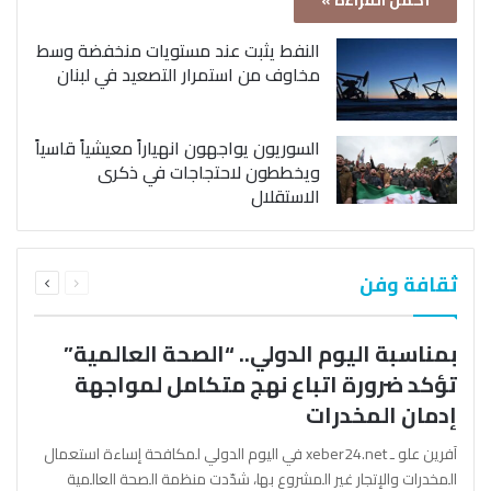
أكمل القراءة »
النفط يثبت عند مستويات منخفضة وسط
مخاوف من استمرار التصعيد في لبنان
السوريون يواجهون انهياراً معيشياً قاسياً
ويخططون لاحتجاجات في ذكرى
الاستقلال
السابقة
التالية
ثقافة وفن
الصفحة
الصفحة
بمناسبة اليوم الدولي.. “الصحة العالمية”
تؤكد ضرورة اتباع نهج متكامل لمواجهة
إدمان المخدرات
آفرين علو ـ xeber24.net في اليوم الدولي لمكافحة إساءة استعمال
المخدرات والإتجار غير المشروع بها، شدّدت منظمة الصحة العالمية