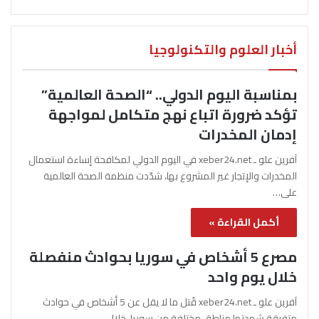
أخبار العلوم والتكنولوجيا
بمناسبة اليوم الدولي.. “الصحة العالمية”
تؤكد ضرورة اتباع نهج متكامل لمواجهة
إدمان المخدرات
آفرين علو ـ xeber24.net في اليوم الدولي لمكافحة إساءة استعمال
المخدرات والإتجار غير المشروع بها، شدّدت منظمة الصحة العالمية
على…
أكمل القراءة »
مصرع 5 أشخاص في سوريا بحوادث منفصلة
خلال يوم واحد
آفرين علو ـ xeber24.net قُتل ما لا يقل عن 5 أشخاص في حوادث
متفرقة شهدتها مناطق مختلفة من سوريا، خلال…