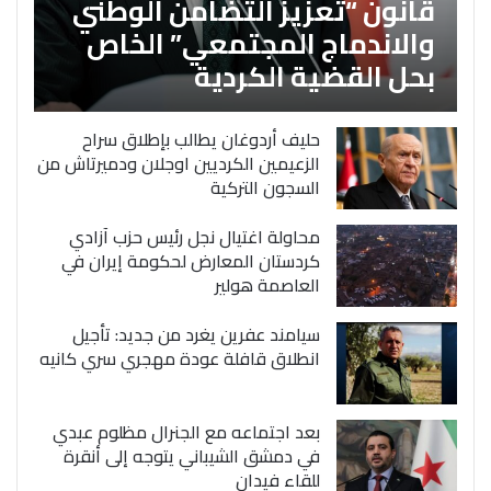
قانون “تعزيز التضامن الوطني
والاندماج المجتمعي” الخاص
بحل القضية الكردية
حليف أردوغان يطالب بإطلاق سراح
الزعيمين الكرديين اوجلان ودميرتاش من
السجون التركية
محاولة اغتيال نجل رئيس حزب آزادي
كردستان المعارض لحكومة إيران في
العاصمة هولير
سيامند عفرين يغرد من جديد: تأجيل
انطلاق قافلة عودة مهجري سري كانيه
بعد اجتماعه مع الجنرال مظلوم عبدي
في دمشق الشيباني يتوجه إلى أنقرة
للقاء فيدان