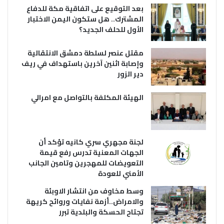
بعد التوقيع على اتفاقية مكة للدفاع
المشترك.. هل ستكون اليمن الاختبار
الأول للحلف الجديد؟
مقتل عنصر لسلطة دمشق الانتقالية
وإصابة اثنين آخرين باستهداف في ريف
دير الزور
الهيئة المكلفة بالتواصل مع امرالي
لجنة مجهري سري كانيه تؤكد أن
الجهات المعنية تدرس رفع قيمة
التعويضات للمهجرين وتامين الجانب
الأمني للعودة
وسط مخاوف من انتشار الاوبئة
والامراض..أزمة نفايات وروائح كريهة
تجتاح الحسكة والبلدية تبرر