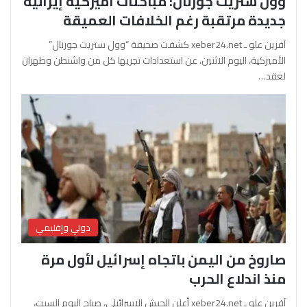
وول ستريت جورنال: مباحثات أميركية إيرانية
جديدة مرتقبة رغم الخلافات العميقة
آفرين علو ـ xeber24.net كشفت صحيفة “وول ستريت جورنال”
الأميركية، اليوم الاثنين، عن استعدادات تجريها كل من واشنطن وطهران
لعقد…
دولي وإقليمي
صاروخ من اليمن باتجاه إسرائيل لأول مرة
منذ اندلاع الحرب
آفرين علو ـ xeber24.net أعلن الجيش الإسرائيلي، صباح اليوم السبت،