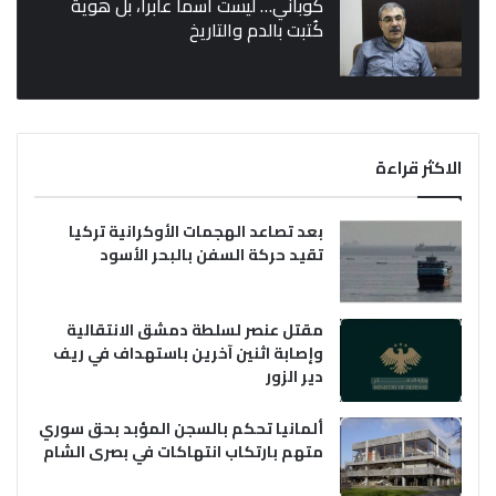
كوباني… ليست اسماً عابراً، بل هوية
كُتبت بالدم والتاريخ
الاكثر قراءة
بعد تصاعد الهجمات الأوكرانية تركيا
تقيد حركة السفن بالبحر الأسود
مقتل عنصر لسلطة دمشق الانتقالية
وإصابة اثنين آخرين باستهداف في ريف
دير الزور
ألمانيا تحكم بالسجن المؤبد بحق سوري
متهم بارتكاب انتهاكات في بصرى الشام