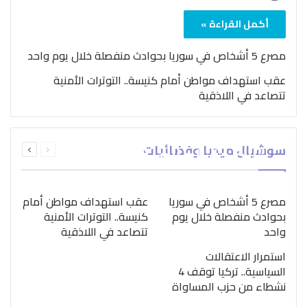
أكمل القراءة »
مصرع 5 أشخاص في سوريا بحوادث منفصلة خلال يوم واحد
عقب استهداف مواطن أمام كنيسة.. التوترات الأمنية
تتصاعد في اللاذقية
بمناسبة اليوم الدولي..
السابقة
التالية
سوشيال ميديا وفضائيات
“الصحة العالمية” تؤكد
الصفحة
الصفحة
ضرورة اتباع نهج متكامل
لمواجهة إدمان المخدرات
مصرع 5 أشخاص في سوريا
عقب استهداف مواطن أمام
بحوادث منفصلة خلال يوم
كنيسة.. التوترات الأمنية
واحد
تتصاعد في اللاذقية
استمرار الاعتقالات
السياسية.. تركيا توقف 4
نشطاء من حزب المساواة