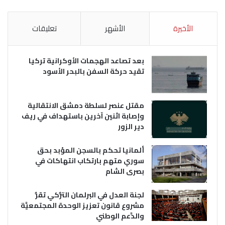
الأخيرة
الأشهر
تعليقات
بعد تصاعد الهجمات الأوكرانية تركيا
تقيد حركة السفن بالبحر الأسود
مقتل عنصر لسلطة دمشق الانتقالية
وإصابة اثنين آخرين باستهداف في ريف
دير الزور
ألمانيا تحكم بالسجن المؤبد بحق
سوري متهم بارتكاب انتهاكات في
بصرى الشام
لجنة العدل في البرلمان التُّركي تقرُّ
مشروع قانون تعزيز الوحدة المجتمعيَّة
والدَّعم الوطني