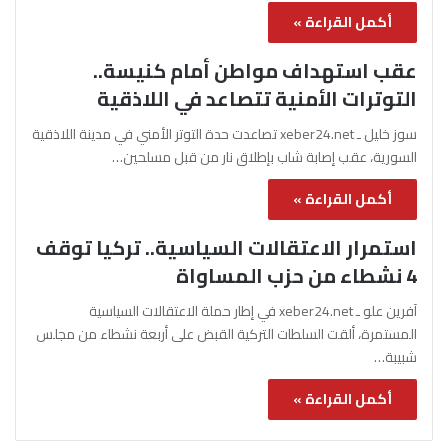
أكمل القراءة »
عقب استهداف مواطن أمام كنيسة..
التوترات الأمنية تتصاعد في اللاذقية
سوز خليل ـ xeber24.net تصاعدت حدة التوتر الأمني في مدينة اللاذقية
السورية، عقب إصابة شاب بإطلاق نار من قبل مسلحين…
أكمل القراءة »
استمرار الاعتقالات السياسية.. تركيا توقف
4 نشطاء من حزب المساواة
آفرين علو ـ xeber24.net في إطار حملة الاعتقالات السياسية
المستمرة، ألقت السلطات التركية القبض على أربعة نشطاء من مجلس
شبيبة…
أكمل القراءة »