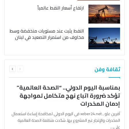
ارتفاع أسعار النفط عالمياً
النفط يثبت عند مستويات منخفضة وسط
مخاوف من استمرار التصعيد في لبنان
السابقة
التالية
ثقافة وفن
الصفحة
الصفحة
بمناسبة اليوم الدولي.. “الصحة العالمية”
تؤكد ضرورة اتباع نهج متكامل لمواجهة
إدمان المخدرات
آفرين علو ـ xeber24.net في اليوم الدولي لمكافحة إساءة استعمال
المخدرات والإتجار غير المشروع بها، شدّدت منظمة الصحة العالمية
على…