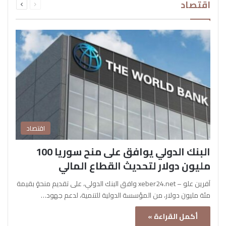
اقتصاد
الصفحة
الصفحة
اقتصاد
البنك الدولي يوافق على منح سوريا 100
مليون دولار لتحديث القطاع المالي
آفرين علو – xeber24.net وافق البنك الدولي، على تقديم منحةٍ بقيمة
مئة مليون دولار، من المؤسسة الدولية للتنمية، لدعم جهود…
أكمل القراءة »