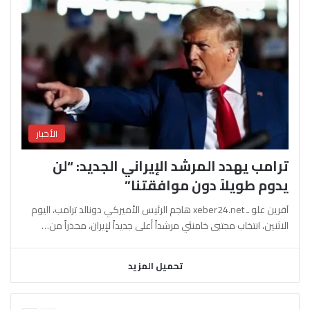
الأخبار
ترامب يهدد المرشد الإيراني الجديد: “لن
يدوم طويلاً دون موافقتنا”
آفرين علو ـ xeber24.net هاجم الرئيس الأميركي دونالد ترامب، اليوم
الاثنين، انتخاب مجتبى خامنئي مرشداً أعلى جديداً لإيران، محذراً من…
تحميل المزيد
السابقة
التالية