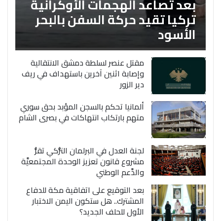
بعد تصاعد الهجمات الأوكرانية
تركيا تقيد حركة السفن بالبحر
الأسود
مقتل عنصر لسلطة دمشق الانتقالية
وإصابة اثنين آخرين باستهداف في ريف
دير الزور
ألمانيا تحكم بالسجن المؤبد بحق سوري
متهم بارتكاب انتهاكات في بصرى الشام
لجنة العدل في البرلمان التُّركي تقرُّ
مشروع قانون تعزيز الوحدة المجتمعيَّة
والدَّعم الوطني
بعد التوقيع على اتفاقية مكة للدفاع
المشترك.. هل ستكون اليمن الاختبار
الأول للحلف الجديد؟