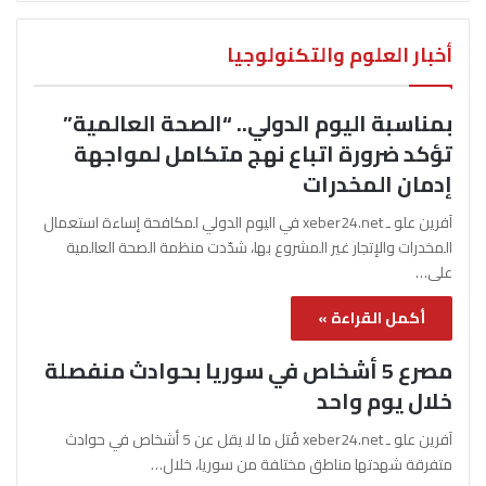
أخبار العلوم والتكنولوجيا
بمناسبة اليوم الدولي.. “الصحة العالمية”
تؤكد ضرورة اتباع نهج متكامل لمواجهة
إدمان المخدرات
آفرين علو ـ xeber24.net في اليوم الدولي لمكافحة إساءة استعمال
المخدرات والإتجار غير المشروع بها، شدّدت منظمة الصحة العالمية
على…
أكمل القراءة »
مصرع 5 أشخاص في سوريا بحوادث منفصلة
خلال يوم واحد
آفرين علو ـ xeber24.net قُتل ما لا يقل عن 5 أشخاص في حوادث
متفرقة شهدتها مناطق مختلفة من سوريا، خلال…