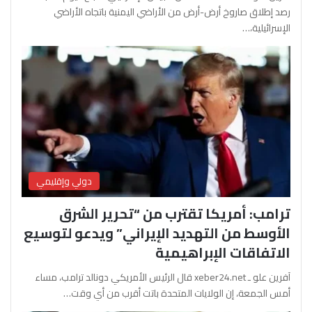
رصد إطلاق صاروخ أرض-أرض من الأراضي اليمنية باتجاه الأراضي
الإسرائيلية،…
دولي وإقليمي
ترامب: أمريكا تقترب من “تحرير الشرق
الأوسط من التهديد الإيراني” ويدعو لتوسيع
الاتفاقات الإبراهيمية
آفرين علو ـ xeber24.net قال الرئيس الأمريكي دونالد ترامب، مساء
أمس الجمعة، إن الولايات المتحدة باتت أقرب من أي وقت…