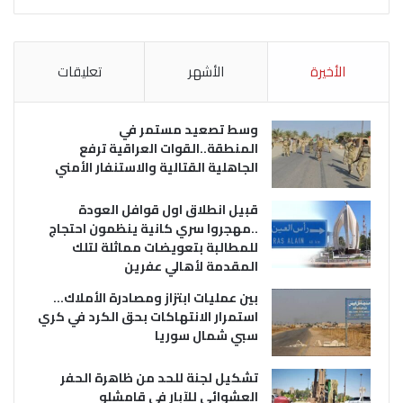
الأخيرة
الأشهر
تعليقات
وسط تصعيد مستمر في
المنطقة..القوات العراقية ترفع
الجاهلية القتالية والاستنفار الأمني
قبيل انطلاق اول قوافل العودة
..مهجروا سري كانية ينظمون احتجاج
للمطالبة بتعويضات مماثلة لتلك
المقدمة لأهالي عفرين
بين عمليات ابتزاز ومصادرة الأملاك…
استمرار الانتهاكات بحق الكرد في كري
سبي شمال سوريا
تشكيل لجنة للحد من ظاهرة الحفر
العشوائي للآبار في قامشلو