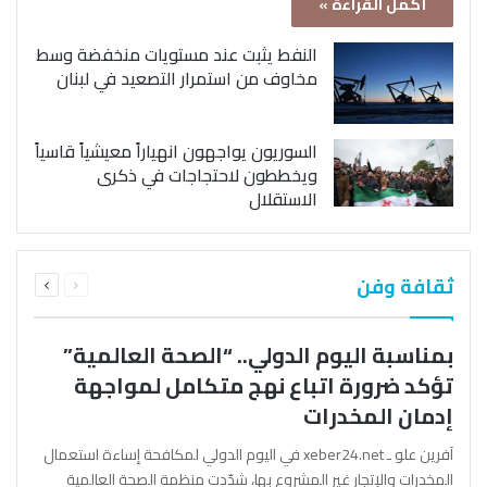
أكمل القراءة »
النفط يثبت عند مستويات منخفضة وسط
مخاوف من استمرار التصعيد في لبنان
السوريون يواجهون انهياراً معيشياً قاسياً
ويخططون لاحتجاجات في ذكرى
الاستقلال
السابقة
التالية
ثقافة وفن
الصفحة
الصفحة
بمناسبة اليوم الدولي.. “الصحة العالمية”
تؤكد ضرورة اتباع نهج متكامل لمواجهة
إدمان المخدرات
آفرين علو ـ xeber24.net في اليوم الدولي لمكافحة إساءة استعمال
المخدرات والإتجار غير المشروع بها، شدّدت منظمة الصحة العالمية