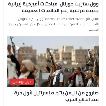
وول ستريت جورنال: مباحثات أميركية إيرانية
جديدة مرتقبة رغم الخلافات العميقة
آفرين علو ـ xeber24.net كشفت صحيفة “وول ستريت جورنال”
الأميركية، اليوم الاثنين، عن استعدادات تجريها كل من واشنطن وطهران
لعقد…
دولي وإقليمي
صاروخ من اليمن باتجاه إسرائيل لأول مرة
منذ اندلاع الحرب