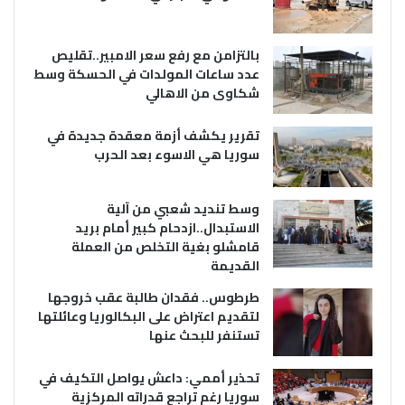
بالتزامن مع رفع سعر الامبير..تقليص
عدد ساعات المولدات في الحسكة وسط
شكاوى من الاهالي
تقرير يكشف أزمة معقدة جديدة في
سوريا هي الاسوء بعد الحرب
وسط تنديد شعبي من آلية
الاستبدال..ازدحام كبير أمام بريد
قامشلو بغية التخلص من العملة
القديمة
طرطوس.. فقدان طالبة عقب خروجها
لتقديم اعتراض على البكالوريا وعائلتها
تستنفر للبحث عنها
تحذير أممي: داعش يواصل التكيف في
سوريا رغم تراجع قدراته المركزية