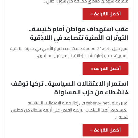
متفرقة شهدتها مناطق مختلفة من سوريا، خلال…
أكمل القراءة »
عقب استهداف مواطن أمام كنيسة..
التوترات الأمنية تتصاعد في اللاذقية
سوز خليل ـ xeber24.net تصاعدت حدة التوتر الأمني في مدينة اللاذقية
السورية، عقب إصابة شاب بإطلاق نار من قبل مسلحين…
أكمل القراءة »
استمرار الاعتقالات السياسية.. تركيا توقف
4 نشطاء من حزب المساواة
آفرين علو ـ xeber24.net في إطار حملة الاعتقالات السياسية
المستمرة، ألقت السلطات التركية القبض على أربعة نشطاء من مجلس
شبيبة…
أكمل القراءة »