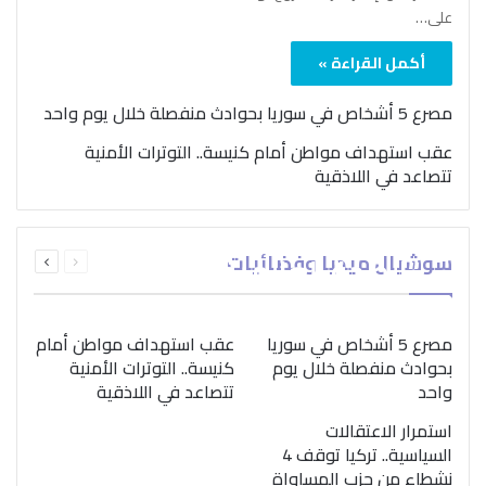
على…
أكمل القراءة »
مصرع 5 أشخاص في سوريا بحوادث منفصلة خلال يوم واحد
عقب استهداف مواطن أمام كنيسة.. التوترات الأمنية
تتصاعد في اللاذقية
بمناسبة اليوم الدولي..
السابقة
التالية
سوشيال ميديا وفضائيات
“الصحة العالمية” تؤكد
الصفحة
الصفحة
ضرورة اتباع نهج متكامل
لمواجهة إدمان المخدرات
مصرع 5 أشخاص في سوريا
عقب استهداف مواطن أمام
بحوادث منفصلة خلال يوم
كنيسة.. التوترات الأمنية
واحد
تتصاعد في اللاذقية
استمرار الاعتقالات
السياسية.. تركيا توقف 4
نشطاء من حزب المساواة