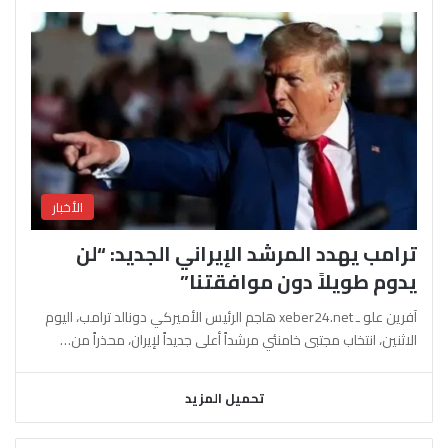
الأخبار
ترامب يهدد المرشد الإيراني الجديد: “لن
يدوم طويلاً دون موافقتنا”
آفرين علو ـ xeber24.net هاجم الرئيس الأميركي دونالد ترامب، اليوم
الاثنين، انتخاب مجتبى خامنئي مرشداً أعلى جديداً لإيران، محذراً من…
تحميل المزيد