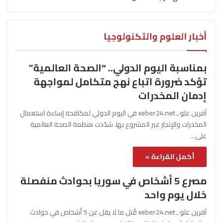
أخبار العلوم والتكنولوجيا
بمناسبة اليوم الدولي.. “الصحة العالمية”
تؤكد ضرورة اتباع نهج متكامل لمواجهة
إدمان المخدرات
آفرين علو ـ xeber24.net في اليوم الدولي لمكافحة إساءة استعمال
المخدرات والإتجار غير المشروع بها، شدّدت منظمة الصحة العالمية
على…
أكمل القراءة »
مصرع 5 أشخاص في سوريا بحوادث منفصلة
خلال يوم واحد
آفرين علو ـ xeber24.net قُتل ما لا يقل عن 5 أشخاص في حوادث