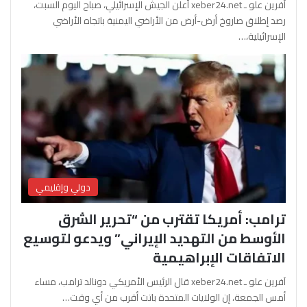
آفرين علو ـ xeber24.net أعلن الجيش الإسرائيلي، صباح اليوم السبت،
رصد إطلاق صاروخ أرض-أرض من الأراضي اليمنية باتجاه الأراضي
الإسرائيلية،…
دولي وإقليمي
ترامب: أمريكا تقترب من “تحرير الشرق
الأوسط من التهديد الإيراني” ويدعو لتوسيع
الاتفاقات الإبراهيمية
آفرين علو ـ xeber24.net قال الرئيس الأمريكي دونالد ترامب، مساء
أمس الجمعة، إن الولايات المتحدة باتت أقرب من أي وقت…