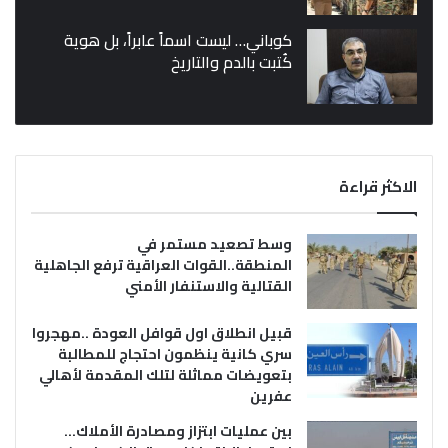
كوباني… ليست اسماً عابراً، بل هوية
كُتبت بالدم والتاريخ
الاكثر قراءة
وسط تصعيد مستمر في
المنطقة..القوات العراقية ترفع الجاهلية
القتالية والاستنفار الأمني
قبيل انطلاق اول قوافل العودة ..مهجروا
سري كانية ينظمون احتجاج للمطالبة
بتعويضات مماثلة لتلك المقدمة لأهالي
عفرين
بين عمليات ابتزاز ومصادرة الأملاك…