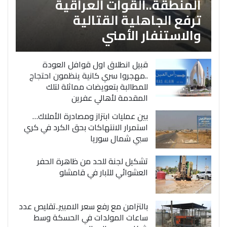
المنطقة..القوات العراقية
ترفع الجاهلية القتالية
والاستنفار الأمني
قبيل انطلاق اول قوافل العودة
..مهجروا سري كانية ينظمون احتجاج
للمطالبة بتعويضات مماثلة لتلك
المقدمة لأهالي عفرين
بين عمليات ابتزاز ومصادرة الأملاك…
استمرار الانتهاكات بحق الكرد في كري
سبي شمال سوريا
تشكيل لجنة للحد من ظاهرة الحفر
العشوائي للآبار في قامشلو
بالتزامن مع رفع سعر الامبير..تقليص عدد
ساعات المولدات في الحسكة وسط