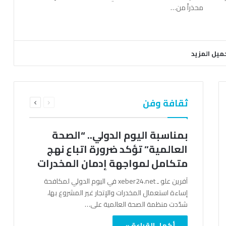
محذراً من…
ميل المزيد
السابقة
التالية
ثقافة وفن
الصفحة
الصفحة
بمناسبة اليوم الدولي.. “الصحة
العالمية” تؤكد ضرورة اتباع نهج
متكامل لمواجهة إدمان المخدرات
آفرين علو ـ xeber24.net في اليوم الدولي لمكافحة
إساءة استعمال المخدرات والإتجار غير المشروع بها،
شدّدت منظمة الصحة العالمية على…
أكمل القراءة »