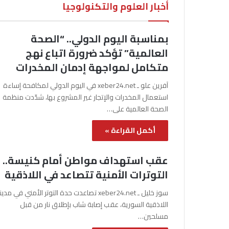
أخبار العلوم والتكنولوجيا
بمناسبة اليوم الدولي.. “الصحة
العالمية” تؤكد ضرورة اتباع نهج
متكامل لمواجهة إدمان المخدرات
آفرين علو ـ xeber24.net في اليوم الدولي لمكافحة إساءة
استعمال المخدرات والإتجار غير المشروع بها، شدّدت منظمة
الصحة العالمية على…
أكمل القراءة »
عقب استهداف مواطن أمام كنيسة..
التوترات الأمنية تتصاعد في اللاذقية
سوز خليل ـ xeber24.net تصاعدت حدة التوتر الأمني في مدي
اللاذقية السورية، عقب إصابة شاب بإطلاق نار من قبل
مسلحين…