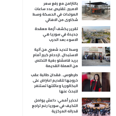
بالتزامن مع رفع سعر
الامبير..تقليص عدد ساعات
المولدات في الحسكة وسط
شكاوى من الاهالي
تقرير يكشف أزمة معقدة
جديدة في سوريا هي
الاسوء بعد الحرب
وسط تنديد شعبي من آلية
الاستبدال..ازدحام كبير أمام
بريد قامشلو بغية التخلص
من العملة القديمة
طرطوس.. فقدان طالبة عقب
خروجها لتقديم اعتراض على
البكالوريا وعائلتها تستنفر
للبحث عنها
تحذير أممي: داعش يواصل
التكيف في سوريا رغم تراجع
قدراته المركزية