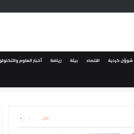
وريا هي الاسوء بعد الحرب
شوؤن كردية
اقتصاد
بيئة
رياضة
أخبار العلوم والتكنولو
قانون “تعزيز التضامن الوطني وا
حزب آزادي كردستان المعارض لحكو
اق سراح الزعيمين الكرديين اوجل
ة
ى من مهجري سري كانيه إلى الاثني
ئل المدعومة من تركيا لتقليص دو
السابقة
التالية
الكل
الصفحة
الصفحة