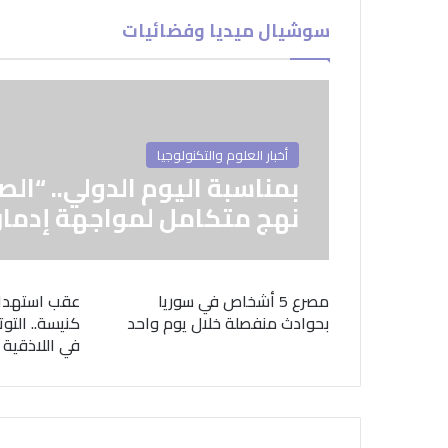
سوشيال ميديا وفضائيات
أخبار العلوم والتكنولوجيا
بمناسبة اليوم الدولي.. “الص
نهج متكامل لمواجهة إدمان
مصرع 5 أشخاص في سوريا
عقب استهدا
بحوادث منفصلة خلال يوم واحد
كنيسة.. التوت
في اللاذقية