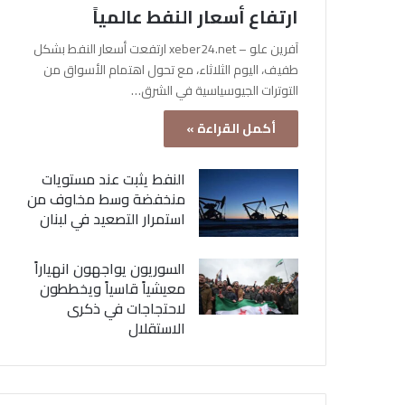
ارتفاع أسعار النفط عالمياً
آفرين علو – xeber24.net ارتفعت أسعار النفط بشكل
طفيف، اليوم الثلاثاء، مع تحول اهتمام الأسواق من
التوترات الجيوسياسية في الشرق…
أكمل القراءة »
النفط يثبت عند مستويات
منخفضة وسط مخاوف من
استمرار التصعيد في لبنان
السوريون يواجهون انهياراً
معيشياً قاسياً ويخططون
لاحتجاجات في ذكرى
الاستقلال