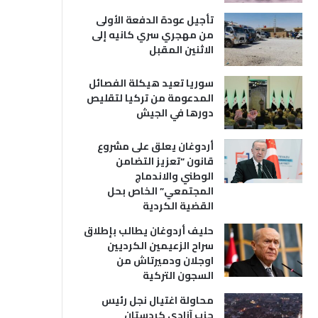
تأجيل عودة الدفعة الأولى
من مهجري سري كانيه إلى
الاثنين المقبل
سوريا تعيد هيكلة الفصائل
المدعومة من تركيا لتقليص
دورها في الجيش
أردوغان يعلق على مشروع
قانون “تعزيز التضامن
الوطني والاندماج
المجتمعي” الخاص بحل
القضية الكردية
حليف أردوغان يطالب بإطلاق
سراح الزعيمين الكرديين
اوجلان ودميرتاش من
السجون التركية
محاولة اغتيال نجل رئيس
حزب آزادي كردستان