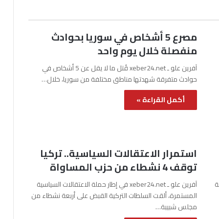
مصرع 5 أشخاص في سوريا بحوادث
منفصلة خلال يوم واحد
آفرين علو ـ xeber24.net قُتل ما لا يقل عن 5 أشخاص في
حوادث متفرقة شهدتها مناطق مختلفة من سوريا، خلال…
أكمل القراءة »
استمرار الاعتقالات السياسية.. تركيا
توقف 4 نشطاء من حزب المساواة
نة
آفرين علو ـ xeber24.net في إطار حملة الاعتقالات السياسية
المستمرة، ألقت السلطات التركية القبض على أربعة نشطاء من
مجلس شبيبة…