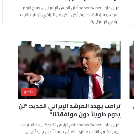
آفرين علو ـ xeber24.net أعلن الجيش الإسرائيلي، صباح اليوم
السبت، رصد إطلاق صاروخ أرض-أرض من الأراضي اليمنية باتجاه
الأراضي الإسرائيلية،…
الأخبار
ترامب يهدد المرشد الإيراني الجديد: “لن
يدوم طويلاً دون موافقتنا”
آفرين علو ـ xeber24.net هاجم الرئيس الأميركي دونالد ترامب،
اليوم الاثنين، انتخاب مجتبى خامنئي مرشداً أعلى جديداً لإيران،