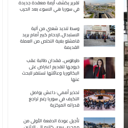
تقرير يكشف أزمة معقدة جديدة
في سوريا هي الاسوء بعد الحرب
وسط تنديد شعبي من آلية
الاستبدال..ازدحام كبير أمام بريد
قامشلو بغية التخلص من العملة
القديمة
طرطوس.. فقدان طالبة عقب
خروجها لتقديم اعتراض على
البكالوريا وعائلتها تستنفر للبحث
عنها
تحذير أممي: داعش يواصل
التكيف في سوريا رغم تراجع
قدراته المركزية
تأجيل عودة الدفعة الأولى من
مهجري سري كانيه إلى الاثنين