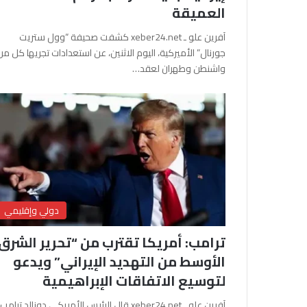
العميقة
آفرين علو ـ xeber24.net كشفت صحيفة “وول ستريت
جورنال” الأميركية، اليوم الاثنين، عن استعدادات تجريها كل من
واشنطن وطهران لعقد…
دولي وإقليمي
ترامب: أمريكا تقترب من “تحرير الشرق
الأوسط من التهديد الإيراني” ويدعو
لتوسيع الاتفاقات الإبراهيمية
آفرين علو ـ xeber24.net قال الرئيس الأمريكي دونالد ترامب،