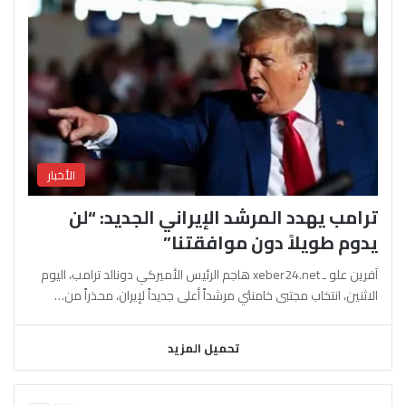
الأخبار
ترامب يهدد المرشد الإيراني الجديد: “لن
يدوم طويلاً دون موافقتنا”
آفرين علو ـ xeber24.net هاجم الرئيس الأميركي دونالد ترامب، اليوم
الاثنين، انتخاب مجتبى خامنئي مرشداً أعلى جديداً لإيران، محذراً من…
تحميل المزيد
السابقة
التالية