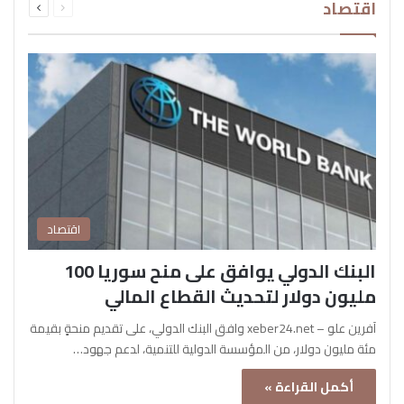
اقتصاد
الصفحة
الصفحة
اقتصاد
البنك الدولي يوافق على منح سوريا 100
مليون دولار لتحديث القطاع المالي
آفرين علو – xeber24.net وافق البنك الدولي، على تقديم منحةٍ بقيمة
مئة مليون دولار، من المؤسسة الدولية للتنمية، لدعم جهود…
أكمل القراءة »