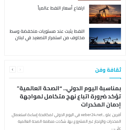
ارتفاع أسعار النفط عالمياً
النفط يثبت عند مستويات منخفضة وسط
مخاوف من استمرار التصعيد في لبنان
السابقة
التالية
ثقافة وفن
الصفحة
الصفحة
بمناسبة اليوم الدولي.. “الصحة العالمية”
تؤكد ضرورة اتباع نهج متكامل لمواجهة
إدمان المخدرات
آفرين علو ـ xeber24.net في اليوم الدولي لمكافحة إساءة استعمال
المخدرات والإتجار غير المشروع بها، شدّدت منظمة الصحة العالمية
على…