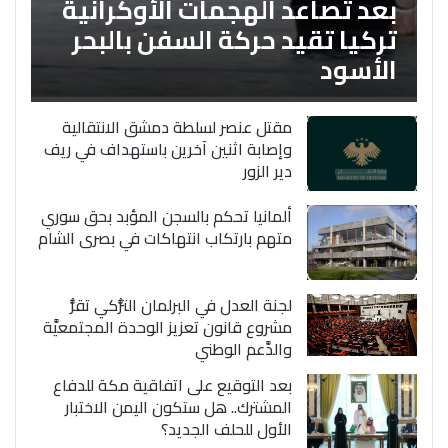
بعد تصاعد الهجمات الأوكرانية
تركيا تقيد حركة السفن بالبحر
الأسود
مقتل عنصر لسلطة دمشق الانتقالية
وإصابة اثنين آخرين باستهداف في ريف
دير الزور
ألمانيا تحكم بالسجن المؤبد بحق سوري
متهم بارتكاب انتهاكات في بصرى الشام
لجنة العدل في البرلمان التُّركي تقرُّ
مشروع قانون تعزيز الوحدة المجتمعيَّة
والدَّعم الوطني
بعد التوقيع على اتفاقية مكة للدفاع
المشترك.. هل ستكون اليمن الاختبار
الأول للحلف الجديد؟