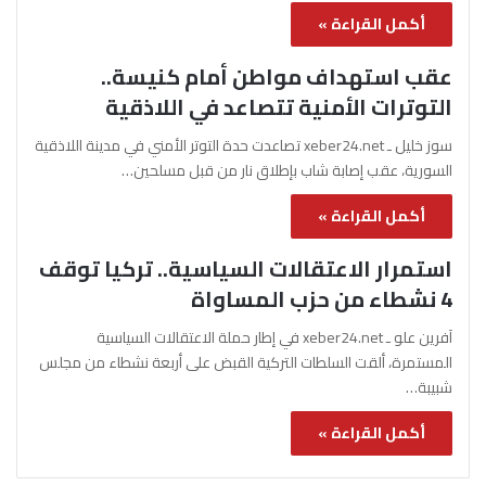
أكمل القراءة »
عقب استهداف مواطن أمام كنيسة..
التوترات الأمنية تتصاعد في اللاذقية
سوز خليل ـ xeber24.net تصاعدت حدة التوتر الأمني في مدينة اللاذقية
السورية، عقب إصابة شاب بإطلاق نار من قبل مسلحين…
أكمل القراءة »
استمرار الاعتقالات السياسية.. تركيا توقف
4 نشطاء من حزب المساواة
آفرين علو ـ xeber24.net في إطار حملة الاعتقالات السياسية
المستمرة، ألقت السلطات التركية القبض على أربعة نشطاء من مجلس
شبيبة…
أكمل القراءة »