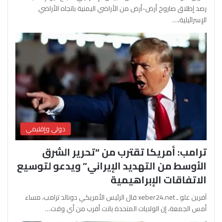
رصد إطلاق صاروخ أرض-أرض من الأراضي اليمنية باتجاه الأراضي
الإسرائيلية،…
دولي وإقليمي
ترامب: أمريكا تقترب من “تحرير الشرق
الأوسط من التهديد الإيراني” ويدعو لتوسيع
الاتفاقات الإبراهيمية
آفرين علو ـ xeber24.net قال الرئيس الأمريكي دونالد ترامب، مساء
أمس الجمعة، إن الولايات المتحدة باتت أقرب من أي وقت…