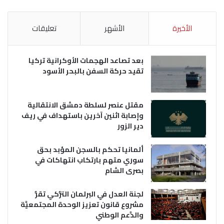
الأخيرة
الأشهر
تعليقات
بعد تصاعد الهجمات الأوكرانية تركيا
تقيد حركة السفن بالبحر الأسود
مقتل عنصر لسلطة دمشق الانتقالية
وإصابة اثنين آخرين باستهداف في ريف
دير الزور
ألمانيا تحكم بالسجن المؤبد بحق
سوري متهم بارتكاب انتهاكات في
بصرى الشام
لجنة العدل في البرلمان التُّركي تقرُّ
مشروع قانون تعزيز الوحدة المجتمعيَّة
والدَّعم الوطني