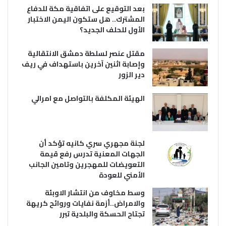
بعد التوقيع على اتفاقية مكة للدفاع
المشترك.. هل ستكون اليمن الاختبار
الأول للحلف الجديد؟
مقتل عنصر لسلطة دمشق الانتقالية
وإصابة اثنين آخرين باستهداف في ريف
دير الزور
الهيئة المكلفة بالتواصل مع امرالي
لجنة مجهري سري كانيه تؤكد أن
الجهات المعنية تدرس رفع قيمة
التعويضات للمهجرين وتامين الجانب
الأمني للعودة
وسط مخاوف من انتشار الاوبئة
والامراض..أزمة نفايات وروائح كريهة
تجتاح الحسكة والبلدية تبرر