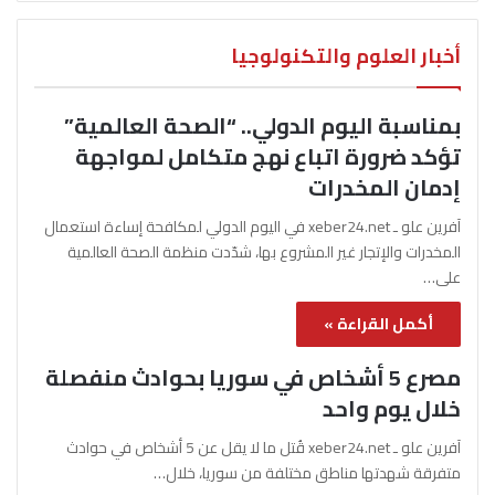
أخبار العلوم والتكنولوجيا
بمناسبة اليوم الدولي.. “الصحة العالمية”
تؤكد ضرورة اتباع نهج متكامل لمواجهة
إدمان المخدرات
آفرين علو ـ xeber24.net في اليوم الدولي لمكافحة إساءة استعمال
المخدرات والإتجار غير المشروع بها، شدّدت منظمة الصحة العالمية
على…
أكمل القراءة »
مصرع 5 أشخاص في سوريا بحوادث منفصلة
خلال يوم واحد
آفرين علو ـ xeber24.net قُتل ما لا يقل عن 5 أشخاص في حوادث
متفرقة شهدتها مناطق مختلفة من سوريا، خلال…