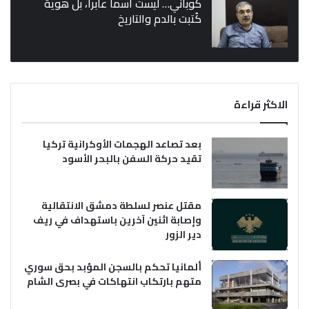
كوباني… ليست اسماً عابراً، بل هوية
كُتبت بالدم والتاريخ
الاكثر قراءة
بعد تصاعد الهجمات الأوكرانية تركيا
تقيد حركة السفن بالبحر الأسود
مقتل عنصر لسلطة دمشق الانتقالية
وإصابة اثنين آخرين باستهداف في ريف
دير الزور
ألمانيا تحكم بالسجن المؤبد بحق سوري
متهم بارتكاب انتهاكات في بصرى الشام