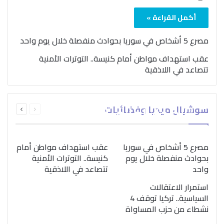
أكمل القراءة »
مصرع 5 أشخاص في سوريا بحوادث منفصلة خلال يوم واحد
عقب استهداف مواطن أمام كنيسة.. التوترات الأمنية
تتصاعد في اللاذقية
بمناسبة اليوم الدولي..
السابقة
التالية
سوشيال ميديا وفضائيات
“الصحة العالمية” تؤكد
الصفحة
الصفحة
ضرورة اتباع نهج متكامل
لمواجهة إدمان المخدرات
مصرع 5 أشخاص في سوريا
عقب استهداف مواطن أمام
بحوادث منفصلة خلال يوم
كنيسة.. التوترات الأمنية
واحد
تتصاعد في اللاذقية
استمرار الاعتقالات
السياسية.. تركيا توقف 4
نشطاء من حزب المساواة