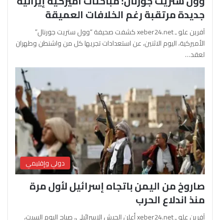
وول ستريت جورنال: مباحثات أميركية إيرانية
جديدة مرتقبة رغم الخلافات العميقة
آفرين علو ـ xeber24.net كشفت صحيفة “وول ستريت جورنال”
الأميركية، اليوم الاثنين، عن استعدادات تجريها كل من واشنطن وطهران
لعقد…
دولي وإقليمي
صاروخ من اليمن باتجاه إسرائيل لأول مرة
منذ اندلاع الحرب
آفرين علو ـ xeber24.net أعلن الجيش الإسرائيلي، صباح اليوم السبت،