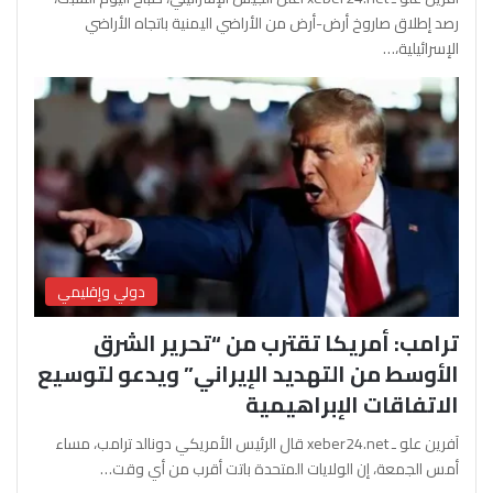
رصد إطلاق صاروخ أرض-أرض من الأراضي اليمنية باتجاه الأراضي
الإسرائيلية،…
دولي وإقليمي
ترامب: أمريكا تقترب من “تحرير الشرق
الأوسط من التهديد الإيراني” ويدعو لتوسيع
الاتفاقات الإبراهيمية
آفرين علو ـ xeber24.net قال الرئيس الأمريكي دونالد ترامب، مساء
أمس الجمعة، إن الولايات المتحدة باتت أقرب من أي وقت…