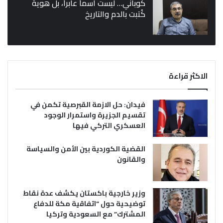
كوباني… ليست اسماً عابراً، بل هوية
كُتبت بالدم والتاريخ
الاكثر قراءة
فيدان: حل الازمة القبرصية تكمن في
تقسيم الجزيرة واستمرار الوجود
العسكري التركي فيها
القضية الكوردية بين الأمن والسياسة
والقانون
وزير خارجية باكستان يكشف عدة نقاط
توضيحية حول “اتفاقية مكة للدفاع
المشترك” مع السعودية وتركيا