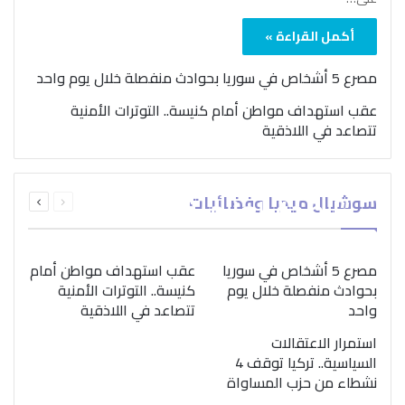
أكمل القراءة »
مصرع 5 أشخاص في سوريا بحوادث منفصلة خلال يوم واحد
عقب استهداف مواطن أمام كنيسة.. التوترات الأمنية
تتصاعد في اللاذقية
بمناسبة اليوم الدولي..
السابقة
التالية
سوشيال ميديا وفضائيات
“الصحة العالمية” تؤكد
الصفحة
الصفحة
ضرورة اتباع نهج متكامل
لمواجهة إدمان المخدرات
مصرع 5 أشخاص في سوريا
عقب استهداف مواطن أمام
بحوادث منفصلة خلال يوم
كنيسة.. التوترات الأمنية
واحد
تتصاعد في اللاذقية
استمرار الاعتقالات
السياسية.. تركيا توقف 4
نشطاء من حزب المساواة