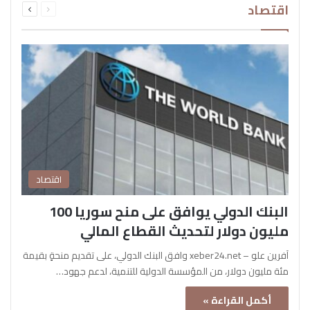
اقتصاد
الصفحة
الصفحة
اقتصاد
البنك الدولي يوافق على منح سوريا 100
مليون دولار لتحديث القطاع المالي
آفرين علو – xeber24.net وافق البنك الدولي، على تقديم منحةٍ بقيمة
مئة مليون دولار، من المؤسسة الدولية للتنمية، لدعم جهود…
أكمل القراءة »