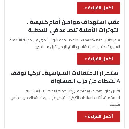
أكمل القراءة »
عقب استهداف مواطن أمام كنيسة..
التوترات الأمنية تتصاعد في اللاذقية
سوز خليل ـ xeber24.net تصاعدت حدة التوتر الأمني في مدينة اللاذقية
السورية، عقب إصابة شاب بإطلاق نار من قبل مسلحين…
أكمل القراءة »
استمرار الاعتقالات السياسية.. تركيا توقف
4 نشطاء من حزب المساواة
آفرين علو ـ xeber24.net في إطار حملة الاعتقالات السياسية
المستمرة، ألقت السلطات التركية القبض على أربعة نشطاء من مجلس
شبيبة…
أكمل القراءة »