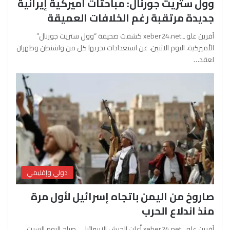
وول ستريت جورنال: مباحثات أميركية إيرانية
جديدة مرتقبة رغم الخلافات العميقة
آفرين علو ـ xeber24.net كشفت صحيفة “وول ستريت جورنال”
الأميركية، اليوم الاثنين، عن استعدادات تجريها كل من واشنطن وطهران
لعقد…
دولي وإقليمي
صاروخ من اليمن باتجاه إسرائيل لأول مرة
منذ اندلاع الحرب
آفرين علو ـ xeber24.net أعلن الجيش الإسرائيلي، صباح اليوم السبت،