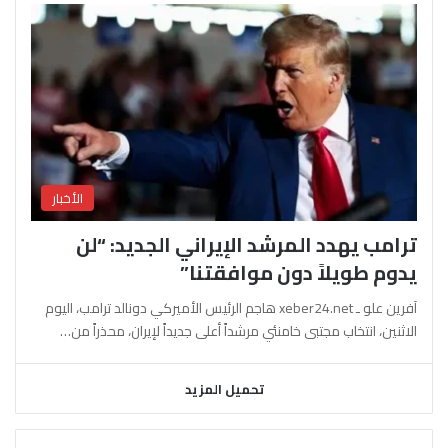
الأخبار
ترامب يهدد المرشد الإيراني الجديد: “لن
يدوم طويلاً دون موافقتنا”
آفرين علو ـ xeber24.net هاجم الرئيس الأميركي دونالد ترامب، اليوم
الاثنين، انتخاب مجتبى خامنئي مرشداً أعلى جديداً لإيران، محذراً من…
تحميل المزيد
السابقة
التالية