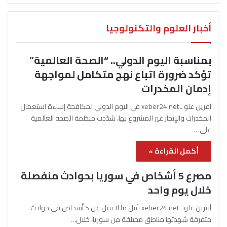
أخبار العلوم والتكنولوجيا
بمناسبة اليوم الدولي.. “الصحة العالمية”
تؤكد ضرورة اتباع نهج متكامل لمواجهة
إدمان المخدرات
آفرين علو ـ xeber24.net في اليوم الدولي لمكافحة إساءة استعمال
المخدرات والإتجار غير المشروع بها، شدّدت منظمة الصحة العالمية
على…
أكمل القراءة »
مصرع 5 أشخاص في سوريا بحوادث منفصلة
خلال يوم واحد
آفرين علو ـ xeber24.net قُتل ما لا يقل عن 5 أشخاص في حوادث
متفرقة شهدتها مناطق مختلفة من سوريا، خلال…