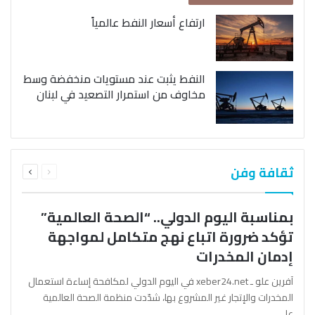
ارتفاع أسعار النفط عالمياً
النفط يثبت عند مستويات منخفضة وسط
مخاوف من استمرار التصعيد في لبنان
السابقة
التالية
ثقافة وفن
الصفحة
الصفحة
بمناسبة اليوم الدولي.. “الصحة العالمية”
تؤكد ضرورة اتباع نهج متكامل لمواجهة
إدمان المخدرات
آفرين علو ـ xeber24.net في اليوم الدولي لمكافحة إساءة استعمال
المخدرات والإتجار غير المشروع بها، شدّدت منظمة الصحة العالمية
على…