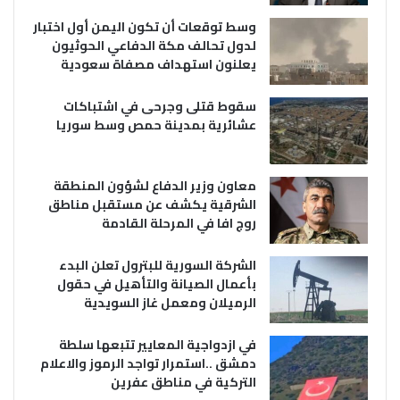
وسط توقعات أن تكون اليمن أول اختبار
لدول تحالف مكة الدفاعي الحوثيون
يعلنون استهداف مصفاة سعودية
سقوط قتلى وجرحى في اشتباكات
عشائرية بمدينة حمص وسط سوريا
معاون وزير الدفاع لشؤون المنطقة
الشرقية يكشف عن مستقبل مناطق
روج افا في المرحلة القادمة
الشركة السورية للبترول تعلن البدء
بأعمال الصيانة والتأهيل في حقول
الرميلان ومعمل غاز السويدية
في ازدواجية المعايير تتبعها سلطة
دمشق ..استمرار تواجد الرموز والاعلام
التركية في مناطق عفرين