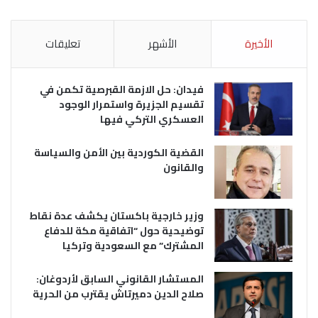
الأخيرة
الأشهر
تعليقات
فيدان: حل الازمة القبرصية تكمن في
تقسيم الجزيرة واستمرار الوجود
العسكري التركي فيها
القضية الكوردية بين الأمن والسياسة
والقانون
وزير خارجية باكستان يكشف عدة نقاط
توضيحية حول “اتفاقية مكة للدفاع
المشترك” مع السعودية وتركيا
المستشار القانوني السابق لأردوغان:
صلاح الدين دميرتاش يقترب من الحرية