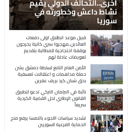
اخرى..التحالف الدولي يقيم
نشاط داعش وخطورته في
سوريا
قبيل موعد انطلاق اولى دفعات
العائدين..مهجروا سري كانية يخرجون
بوقفة احتجاجية للمطالبة بتقديم
تعويضات عادلة لهم
الأمن العام التابع لسلطة دمشق يشن
حملة مداهمات و اعتقالات تعسفية
بحق شبان كرد بريف عفرين
نائبة في البرلمان التركي تدعو لتطبيق
القانون الإطاري لحل القضية الكردية
سريعاً
تشديد سياسات اللجوء بالنمسا يرفع منح
الحماية الفرعية للسوريين