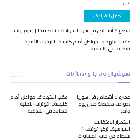
على…
أكمل القراءة »
مصرع 5 أشخاص في سوريا بحوادث منفصلة خلال يوم واحد
عقب استهداف مواطن أمام كنيسة.. التوترات الأمنية
تتصاعد في اللاذقية
بمناسبة اليوم الدولي..
السابقة
التالية
سوشيال ميديا وفضائيات
“الصحة العالمية” تؤكد
الصفحة
الصفحة
ضرورة اتباع نهج متكامل
لمواجهة إدمان المخدرات
مصرع 5 أشخاص في سوريا
عقب استهداف مواطن أمام
بحوادث منفصلة خلال يوم
كنيسة.. التوترات الأمنية
واحد
تتصاعد في اللاذقية
استمرار الاعتقالات
السياسية.. تركيا توقف 4
نشطاء من حزب المساواة