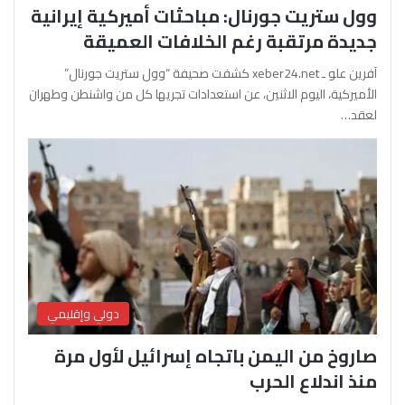
وول ستريت جورنال: مباحثات أميركية إيرانية
جديدة مرتقبة رغم الخلافات العميقة
آفرين علو ـ xeber24.net كشفت صحيفة “وول ستريت جورنال”
الأميركية، اليوم الاثنين، عن استعدادات تجريها كل من واشنطن وطهران
لعقد…
دولي وإقليمي
صاروخ من اليمن باتجاه إسرائيل لأول مرة
منذ اندلاع الحرب