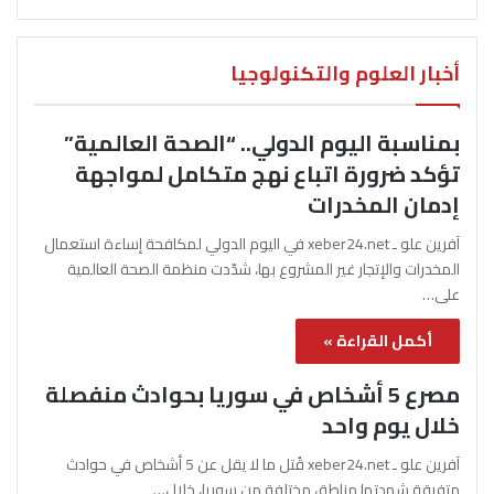
أخبار العلوم والتكنولوجيا
بمناسبة اليوم الدولي.. “الصحة العالمية”
تؤكد ضرورة اتباع نهج متكامل لمواجهة
إدمان المخدرات
آفرين علو ـ xeber24.net في اليوم الدولي لمكافحة إساءة استعمال
المخدرات والإتجار غير المشروع بها، شدّدت منظمة الصحة العالمية
على…
أكمل القراءة »
مصرع 5 أشخاص في سوريا بحوادث منفصلة
خلال يوم واحد
آفرين علو ـ xeber24.net قُتل ما لا يقل عن 5 أشخاص في حوادث
متفرقة شهدتها مناطق مختلفة من سوريا، خلال…