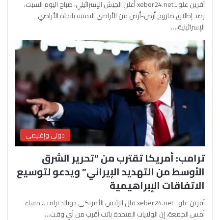
آفرين علو ـ xeber24.net أعلن الجيش الإسرائيلي، صباح اليوم السبت،
رصد إطلاق صاروخ أرض-أرض من الأراضي اليمنية باتجاه الأراضي
الإسرائيلية،…
دولي وإقليمي
ترامب: أمريكا تقترب من “تحرير الشرق
الأوسط من التهديد الإيراني” ويدعو لتوسيع
الاتفاقات الإبراهيمية
آفرين علو ـ xeber24.net قال الرئيس الأمريكي دونالد ترامب، مساء
أمس الجمعة، إن الولايات المتحدة باتت أقرب من أي وقت…