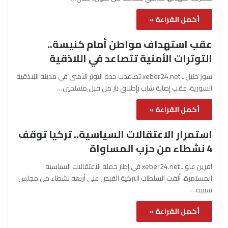
أكمل القراءة »
عقب استهداف مواطن أمام كنيسة..
التوترات الأمنية تتصاعد في اللاذقية
سوز خليل ـ xeber24.net تصاعدت حدة التوتر الأمني في مدينة اللاذقية
السورية، عقب إصابة شاب بإطلاق نار من قبل مسلحين…
أكمل القراءة »
استمرار الاعتقالات السياسية.. تركيا توقف
4 نشطاء من حزب المساواة
آفرين علو ـ xeber24.net في إطار حملة الاعتقالات السياسية
المستمرة، ألقت السلطات التركية القبض على أربعة نشطاء من مجلس
شبيبة…
أكمل القراءة »