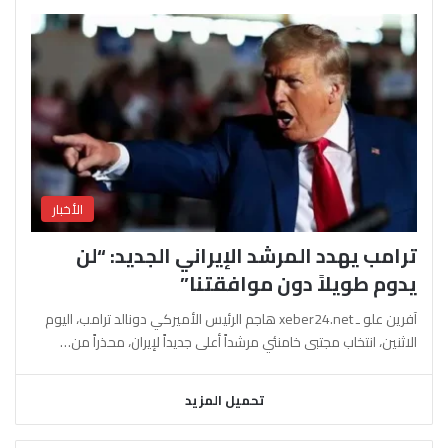
الأخبار
ترامب يهدد المرشد الإيراني الجديد: “لن
يدوم طويلاً دون موافقتنا”
آفرين علو ـ xeber24.net هاجم الرئيس الأميركي دونالد ترامب، اليوم
الاثنين، انتخاب مجتبى خامنئي مرشداً أعلى جديداً لإيران، محذراً من…
تحميل المزيد