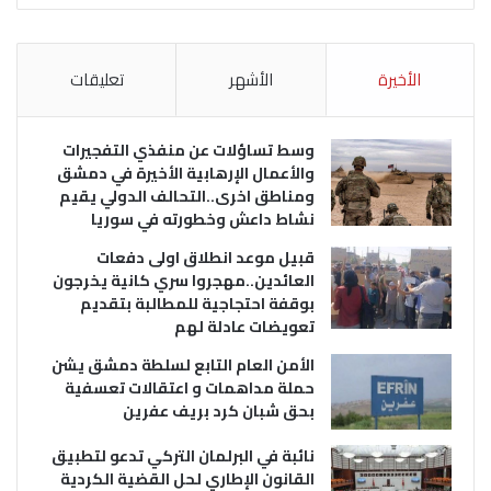
الأخيرة
الأشهر
تعليقات
وسط تساؤلات عن منفذي التفجيرات
والأعمال الإرهابية الأخيرة في دمشق
ومناطق اخرى..التحالف الدولي يقيم
نشاط داعش وخطورته في سوريا
قبيل موعد انطلاق اولى دفعات
العائدين..مهجروا سري كانية يخرجون
بوقفة احتجاجية للمطالبة بتقديم
تعويضات عادلة لهم
الأمن العام التابع لسلطة دمشق يشن
حملة مداهمات و اعتقالات تعسفية
بحق شبان كرد بريف عفرين
نائبة في البرلمان التركي تدعو لتطبيق
القانون الإطاري لحل القضية الكردية