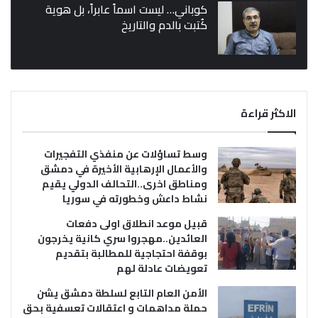
كوباني… ليست اسماً عابراً، بل هوية
كُتبت بالدم والتاريخ
الاكثر قراءة
وسط تساؤلات عن منفذي التفجيرات
والأعمال الإرهابية الأخيرة في دمشق
ومناطق اخرى..التحالف الدولي يقيم
نشاط داعش وخطورته في سوريا
قبيل موعد انطلاق اولى دفعات
العائدين..مهجروا سري كانية يخرجون
بوقفة احتجاجية للمطالبة بتقديم
تعويضات عادلة لهم
الأمن العام التابع لسلطة دمشق يشن
حملة مداهمات و اعتقالات تعسفية بحق