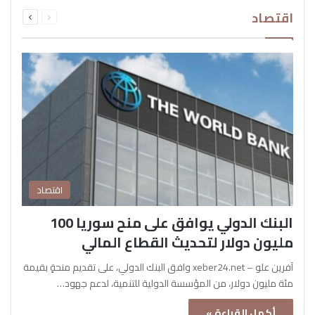
السابقة
التالية
اقتصاد
الصفحة
الصفحة
اقتصاد
البنك الدولي يوافق على منح سوريا 100
مليون دولار لتحديث القطاع المالي
آفرين علو – xeber24.net وافق البنك الدولي، على تقديم منحةٍ بقيمة
مئة مليون دولار، من المؤسسة الدولية للتنمية، لدعم جهود…
أكمل القراءة »