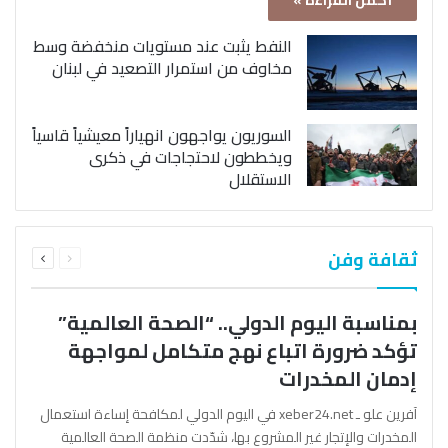
أكمل القراءة »
النفط يثبت عند مستويات منخفضة وسط
مخاوف من استمرار التصعيد في لبنان
السوريون يواجهون انهياراً معيشياً قاسياً
ويخططون لاحتجاجات في ذكرى
الاستقلال
السابقة
التالية
ثقافة وفن
الصفحة
الصفحة
بمناسبة اليوم الدولي.. “الصحة العالمية”
تؤكد ضرورة اتباع نهج متكامل لمواجهة
إدمان المخدرات
آفرين علو ـ xeber24.net في اليوم الدولي لمكافحة إساءة استعمال
المخدرات والإتجار غير المشروع بها، شدّدت منظمة الصحة العالمية