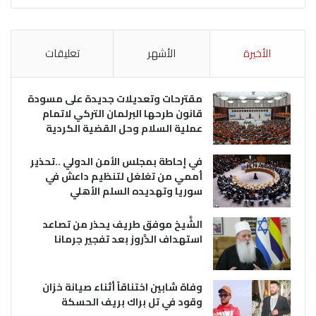
الأخيرة
الأشهر
تعليقات
مقترحات وتعديلات جديدة على مسودة
قانون طرحها البرلمان التركي لاتمام
عملية السلام وحل القضية الكردية
في إحاطة بمجلس الأمن الدولي ..تحذير
أممي من تغلغل لتنظيم داعش في
سوريا وتهديده السلم الأهلي
الشَّيخ موفق طريف يحذر من تصاعد
استهداف الدَّروز بعد تفجير جرمانا
وفاة شابين اختناقاً أثناء صيانة خزان
وقود في تل براك بريف الحسكة