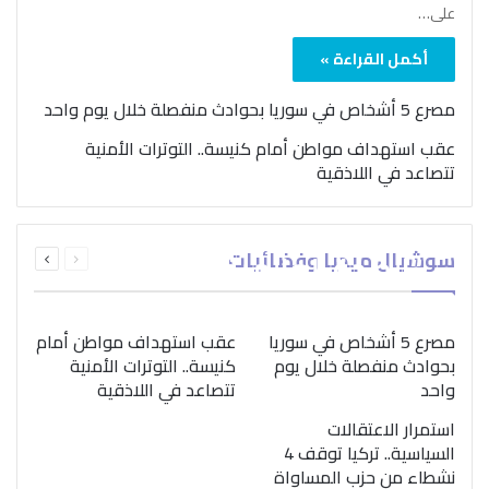
على…
أكمل القراءة »
مصرع 5 أشخاص في سوريا بحوادث منفصلة خلال يوم واحد
عقب استهداف مواطن أمام كنيسة.. التوترات الأمنية
تتصاعد في اللاذقية
بمناسبة اليوم الدولي..
السابقة
التالية
سوشيال ميديا وفضائيات
“الصحة العالمية” تؤكد
الصفحة
الصفحة
ضرورة اتباع نهج متكامل
لمواجهة إدمان المخدرات
مصرع 5 أشخاص في سوريا
عقب استهداف مواطن أمام
بحوادث منفصلة خلال يوم
كنيسة.. التوترات الأمنية
واحد
تتصاعد في اللاذقية
استمرار الاعتقالات
السياسية.. تركيا توقف 4
نشطاء من حزب المساواة