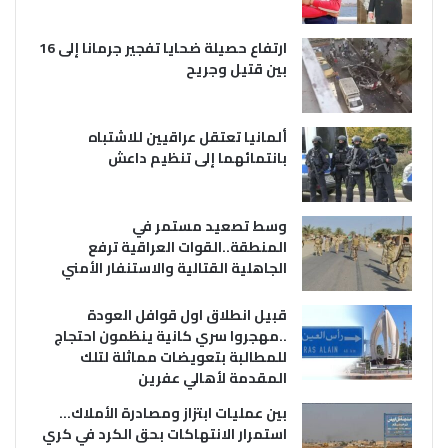
ارتفاع حصيلة ضحايا تفجير جرمانا إلى 16
بين قتيل وجريح
ألمانيا تعتقل عراقيين للاشتباه
بانتمائهما إلى تنظيم داعش
وسط تصعيد مستمر في
المنطقة..القوات العراقية ترفع
الجاهلية القتالية والاستنفار الأمني
قبيل انطلاق اول قوافل العودة
..مهجروا سري كانية ينظمون احتجاج
للمطالبة بتعويضات مماثلة لتلك
المقدمة لأهالي عفرين
بين عمليات ابتزاز ومصادرة الأملاك…
استمرار الانتهاكات بحق الكرد في كري