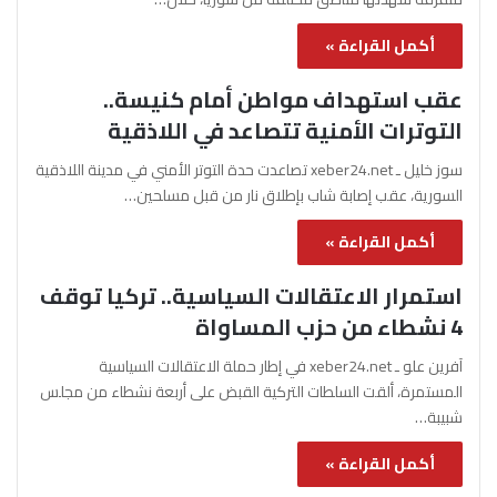
أكمل القراءة »
عقب استهداف مواطن أمام كنيسة..
التوترات الأمنية تتصاعد في اللاذقية
سوز خليل ـ xeber24.net تصاعدت حدة التوتر الأمني في مدينة اللاذقية
السورية، عقب إصابة شاب بإطلاق نار من قبل مسلحين…
أكمل القراءة »
استمرار الاعتقالات السياسية.. تركيا توقف
4 نشطاء من حزب المساواة
آفرين علو ـ xeber24.net في إطار حملة الاعتقالات السياسية
المستمرة، ألقت السلطات التركية القبض على أربعة نشطاء من مجلس
شبيبة…
أكمل القراءة »