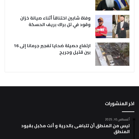
وفاة شابين اختناقاً أثناء صيانة خزان
وقود في تل براك بريف الحسكة
ارتفاع حصيلة ضحايا تفجير جرمانا إلى 16
بين قتيل وجريح
اخر المنشورات
أغسطس 10, 2025
ليس من المنطق أن تتباهى بالحرية و أنت مكبل بقيود
المنطق