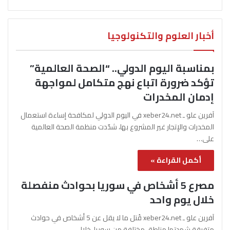
أخبار العلوم والتكنولوجيا
بمناسبة اليوم الدولي.. “الصحة العالمية”
تؤكد ضرورة اتباع نهج متكامل لمواجهة
إدمان المخدرات
آفرين علو ـ xeber24.net في اليوم الدولي لمكافحة إساءة استعمال
المخدرات والإتجار غير المشروع بها، شدّدت منظمة الصحة العالمية
على…
أكمل القراءة »
مصرع 5 أشخاص في سوريا بحوادث منفصلة
خلال يوم واحد
آفرين علو ـ xeber24.net قُتل ما لا يقل عن 5 أشخاص في حوادث
متفرقة شهدتها مناطق مختلفة من سوريا، خلال…