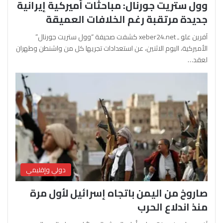
وول ستريت جورنال: مباحثات أميركية إيرانية
جديدة مرتقبة رغم الخلافات العميقة
آفرين علو ـ xeber24.net كشفت صحيفة “وول ستريت جورنال”
الأميركية، اليوم الاثنين، عن استعدادات تجريها كل من واشنطن وطهران
لعقد…
دولي وإقليمي
صاروخ من اليمن باتجاه إسرائيل لأول مرة
منذ اندلاع الحرب