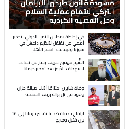
مسودة قانون طرحها البرلمان
التركي لاتمام عملية السلام
وحل القضية الكردية
في إحاطة بمجلس الأمن الدولي ..تحذير
أممي من تغلغل لتنظيم داعش في
سوريا وتهديده السلم الأهلي
الشَّيخ موفق طريف يحذر من تصاعد
استهداف الدَّروز بعد تفجير جرمانا
وفاة شابين اختناقاً أثناء صيانة خزان
وقود في تل براك بريف الحسكة
ارتفاع حصيلة ضحايا تفجير جرمانا إلى 16
بين قتيل وجريح