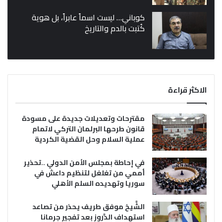
كوباني… ليست اسماً عابراً، بل هوية
كُتبت بالدم والتاريخ
الاكثر قراءة
مقترحات وتعديلات جديدة على مسودة
قانون طرحها البرلمان التركي لاتمام
عملية السلام وحل القضية الكردية
في إحاطة بمجلس الأمن الدولي ..تحذير
أممي من تغلغل لتنظيم داعش في
سوريا وتهديده السلم الأهلي
الشَّيخ موفق طريف يحذر من تصاعد
استهداف الدَّروز بعد تفجير جرمانا