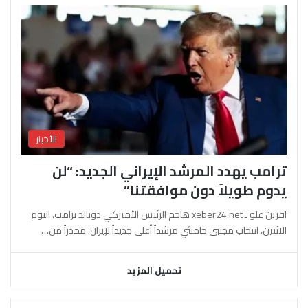
الأخبار
ترامب يهدد المرشد الإيراني الجديد: “لن
يدوم طويلاً دون موافقتنا”
آفرين علو ـ xeber24.net هاجم الرئيس الأميركي دونالد ترامب، اليوم
الاثنين، انتخاب مجتبى خامنئي مرشداً أعلى جديداً لإيران، محذراً من…
تحميل المزيد
السابقة
التالية