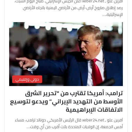
آفرين علو ـ xeber24.net أعلن الجيش الإسرائيلي، صباح اليوم السبت،
رصد إطلاق صاروخ أرض-أرض من الأراضي اليمنية باتجاه الأراضي
الإسرائيلية،…
دولي وإقليمي
ترامب: أمريكا تقترب من “تحرير الشرق
الأوسط من التهديد الإيراني” ويدعو لتوسيع
الاتفاقات الإبراهيمية
آفرين علو ـ xeber24.net قال الرئيس الأمريكي دونالد ترامب، مساء
أمس الجمعة، إن الولايات المتحدة باتت أقرب من أي وقت…