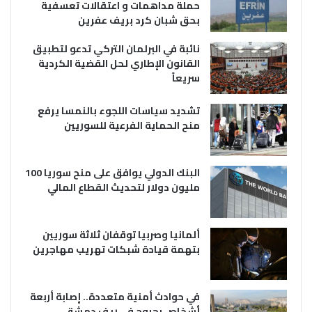
حملة مداهمات و اعتقالات تعسفية
بحق شبان كرد بريف عفرين
نائبة في البرلمان التركي تدعو لتطبيق
القانون الإطاري لحل القضية الكردية
سريعاً
تشديد سياسات اللجوء بالنمسا يرفع
منح الحماية الفرعية للسوريين
البنك الدولي يوافق على منح سوريا 100
مليون دولار لتحديث القطاع المالي
ألمانيا وصربيا توقفان ثلاثة سوريين
بتهمة قيادة شبكات تهريب مهاجرين
في حوادث أمنية متعددة.. إصابة أربعة
أشخاص بجروح في ريف دمشق