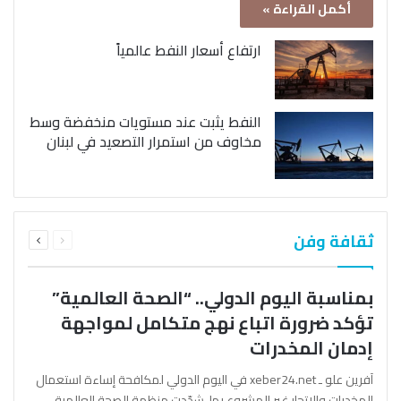
أكمل القراءة »
ارتفاع أسعار النفط عالمياً
النفط يثبت عند مستويات منخفضة وسط
مخاوف من استمرار التصعيد في لبنان
السابقة
التالية
ثقافة وفن
الصفحة
الصفحة
بمناسبة اليوم الدولي.. “الصحة العالمية”
تؤكد ضرورة اتباع نهج متكامل لمواجهة
إدمان المخدرات
آفرين علو ـ xeber24.net في اليوم الدولي لمكافحة إساءة استعمال
المخدرات والإتجار غير المشروع بها، شدّدت منظمة الصحة العالمية