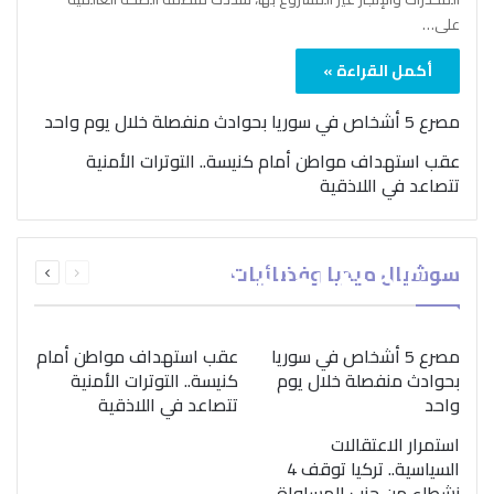
على…
أكمل القراءة »
مصرع 5 أشخاص في سوريا بحوادث منفصلة خلال يوم واحد
عقب استهداف مواطن أمام كنيسة.. التوترات الأمنية
تتصاعد في اللاذقية
بمناسبة اليوم الدولي..
السابقة
التالية
سوشيال ميديا وفضائيات
“الصحة العالمية” تؤكد
الصفحة
الصفحة
ضرورة اتباع نهج متكامل
لمواجهة إدمان المخدرات
مصرع 5 أشخاص في سوريا
عقب استهداف مواطن أمام
بحوادث منفصلة خلال يوم
كنيسة.. التوترات الأمنية
واحد
تتصاعد في اللاذقية
استمرار الاعتقالات
السياسية.. تركيا توقف 4
نشطاء من حزب المساواة