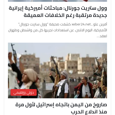
وول ستريت جورنال: مباحثات أميركية إيرانية
جديدة مرتقبة رغم الخلافات العميقة
آفرين علو ـ xeber24.net كشفت صحيفة “وول ستريت جورنال”
الأميركية، اليوم الاثنين، عن استعدادات تجريها كل من واشنطن وطهران
لعقد…
دولي وإقليمي
صاروخ من اليمن باتجاه إسرائيل لأول مرة
منذ اندلاع الحرب