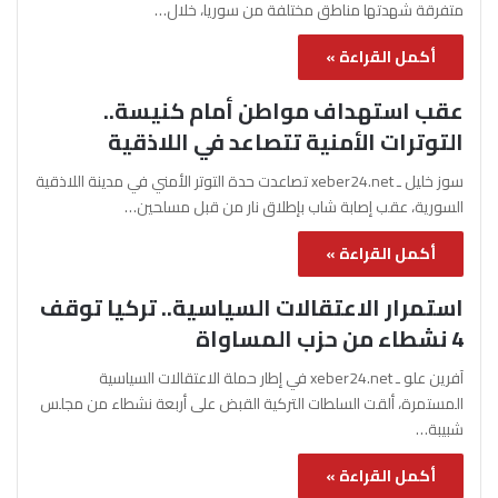
متفرقة شهدتها مناطق مختلفة من سوريا، خلال…
أكمل القراءة »
عقب استهداف مواطن أمام كنيسة..
التوترات الأمنية تتصاعد في اللاذقية
سوز خليل ـ xeber24.net تصاعدت حدة التوتر الأمني في مدينة اللاذقية
السورية، عقب إصابة شاب بإطلاق نار من قبل مسلحين…
أكمل القراءة »
استمرار الاعتقالات السياسية.. تركيا توقف
4 نشطاء من حزب المساواة
آفرين علو ـ xeber24.net في إطار حملة الاعتقالات السياسية
المستمرة، ألقت السلطات التركية القبض على أربعة نشطاء من مجلس
شبيبة…
أكمل القراءة »