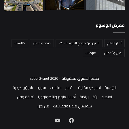
معرض الوسوم
أخبار العالم
الصور من موقع السويدداء 24
صحة و جمال
كلاسيك
مال و أعمال
منوعات
جميع الحقوق محفوظة - xeber24.net 2026
الرئيسية
اخبار كردستانية
الأخبار
مقالات
سوريا
شوؤن كردية
اقتصاد
بيئة
رياضة
أخبار العلوم والتكنولوجيا
ثقافة وفن
سوشيال ميديا وفضائيات
من نحن
فيسبوك
‫YouTube