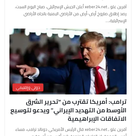
آفرين علو ـ xeber24.net أعلن الجيش الإسرائيلي، صباح اليوم السبت،
رصد إطلاق صاروخ أرض-أرض من الأراضي اليمنية باتجاه الأراضي
الإسرائيلية،…
دولي وإقليمي
ترامب: أمريكا تقترب من “تحرير الشرق
الأوسط من التهديد الإيراني” ويدعو لتوسيع
الاتفاقات الإبراهيمية
آفرين علو ـ xeber24.net قال الرئيس الأمريكي دونالد ترامب، مساء