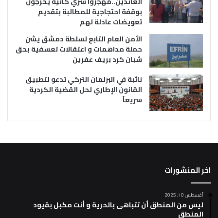
العائدين..مهجروا سري كانية يخرجون
بوقفة احتجاجية للمطالبة بتقديم
تعويضات عادلة لهم
الأمن العام التابع لسلطة دمشق يشن
حملة مداهمات و اعتقالات تعسفية بحق
شبان كرد بريف عفرين
نائبة في البرلمان التركي تدعو لتطبيق
القانون الإطاري لحل القضية الكردية
سريعاً
اخر المنشورات
أغسطس 10, 2025
ليس من المنطق أن تتباهى بالحرية و أنت مكبل بقيود
المنطق