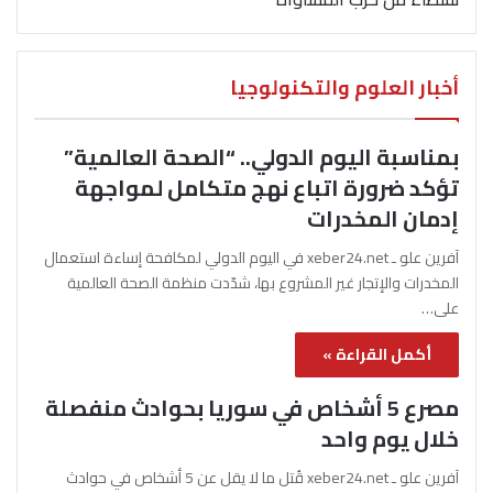
أخبار العلوم والتكنولوجيا
بمناسبة اليوم الدولي.. “الصحة العالمية”
تؤكد ضرورة اتباع نهج متكامل لمواجهة
إدمان المخدرات
آفرين علو ـ xeber24.net في اليوم الدولي لمكافحة إساءة استعمال
المخدرات والإتجار غير المشروع بها، شدّدت منظمة الصحة العالمية
على…
أكمل القراءة »
مصرع 5 أشخاص في سوريا بحوادث منفصلة
خلال يوم واحد
آفرين علو ـ xeber24.net قُتل ما لا يقل عن 5 أشخاص في حوادث