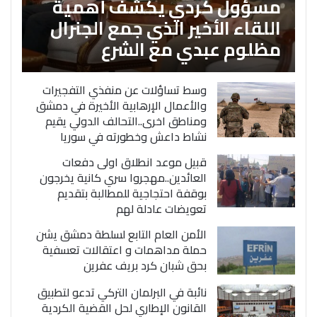
مسؤول كردي يكشف أهمية
اللقاء الأخير الذي جمع الجنرال
مظلوم عبدي مع الشرع
وسط تساؤلات عن منفذي التفجيرات
والأعمال الإرهابية الأخيرة في دمشق
ومناطق اخرى..التحالف الدولي يقيم
نشاط داعش وخطورته في سوريا
قبيل موعد انطلاق اولى دفعات
العائدين..مهجروا سري كانية يخرجون
بوقفة احتجاجية للمطالبة بتقديم
تعويضات عادلة لهم
الأمن العام التابع لسلطة دمشق يشن
حملة مداهمات و اعتقالات تعسفية
بحق شبان كرد بريف عفرين
نائبة في البرلمان التركي تدعو لتطبيق
القانون الإطاري لحل القضية الكردية