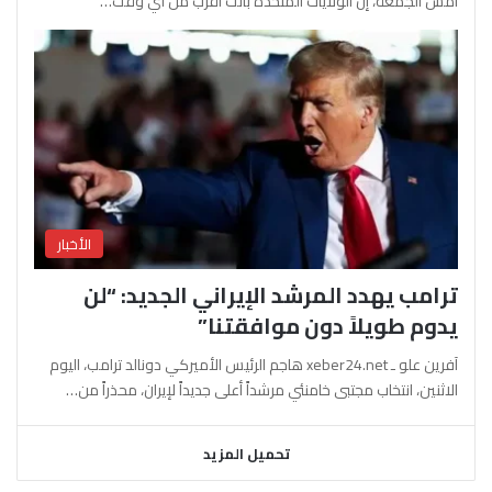
أمس الجمعة، إن الولايات المتحدة باتت أقرب من أي وقت…
الأخبار
ترامب يهدد المرشد الإيراني الجديد: “لن
يدوم طويلاً دون موافقتنا”
آفرين علو ـ xeber24.net هاجم الرئيس الأميركي دونالد ترامب، اليوم
الاثنين، انتخاب مجتبى خامنئي مرشداً أعلى جديداً لإيران، محذراً من…
تحميل المزيد