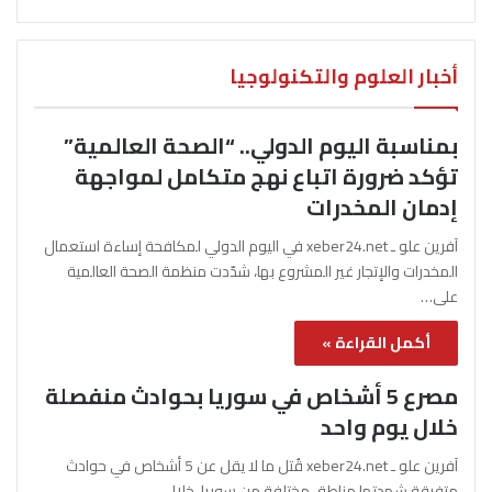
أخبار العلوم والتكنولوجيا
بمناسبة اليوم الدولي.. “الصحة العالمية”
تؤكد ضرورة اتباع نهج متكامل لمواجهة
إدمان المخدرات
آفرين علو ـ xeber24.net في اليوم الدولي لمكافحة إساءة استعمال
المخدرات والإتجار غير المشروع بها، شدّدت منظمة الصحة العالمية
على…
أكمل القراءة »
مصرع 5 أشخاص في سوريا بحوادث منفصلة
خلال يوم واحد
آفرين علو ـ xeber24.net قُتل ما لا يقل عن 5 أشخاص في حوادث
متفرقة شهدتها مناطق مختلفة من سوريا، خلال…