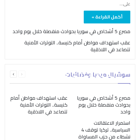
على…
أكمل القراءة »
مصرع 5 أشخاص في سوريا بحوادث منفصلة خلال يوم واحد
عقب استهداف مواطن أمام كنيسة.. التوترات الأمنية
تتصاعد في اللاذقية
بمناسبة اليوم الدولي..
السابقة
التالية
سوشيال ميديا وفضائيات
“الصحة العالمية” تؤكد
الصفحة
الصفحة
ضرورة اتباع نهج متكامل
لمواجهة إدمان المخدرات
مصرع 5 أشخاص في سوريا
عقب استهداف مواطن أمام
بحوادث منفصلة خلال يوم
كنيسة.. التوترات الأمنية
واحد
تتصاعد في اللاذقية
استمرار الاعتقالات
السياسية.. تركيا توقف 4
نشطاء من حزب المساواة