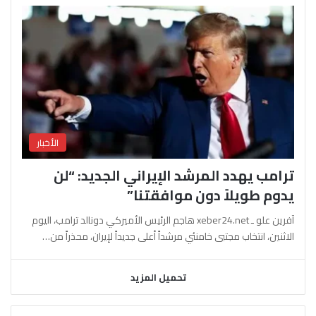
الأخبار
ترامب يهدد المرشد الإيراني الجديد: “لن
يدوم طويلاً دون موافقتنا”
آفرين علو ـ xeber24.net هاجم الرئيس الأميركي دونالد ترامب، اليوم
الاثنين، انتخاب مجتبى خامنئي مرشداً أعلى جديداً لإيران، محذراً من…
تحميل المزيد
السابقة
التالية