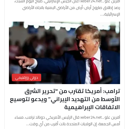
آفرين علو ـ xeber24.net أعلن الجيش الإسرائيلي، صباح اليوم السبت،
رصد إطلاق صاروخ أرض-أرض من الأراضي اليمنية باتجاه الأراضي
الإسرائيلية،…
دولي وإقليمي
ترامب: أمريكا تقترب من “تحرير الشرق
الأوسط من التهديد الإيراني” ويدعو لتوسيع
الاتفاقات الإبراهيمية
آفرين علو ـ xeber24.net قال الرئيس الأمريكي دونالد ترامب، مساء
أمس الجمعة، إن الولايات المتحدة باتت أقرب من أي وقت…