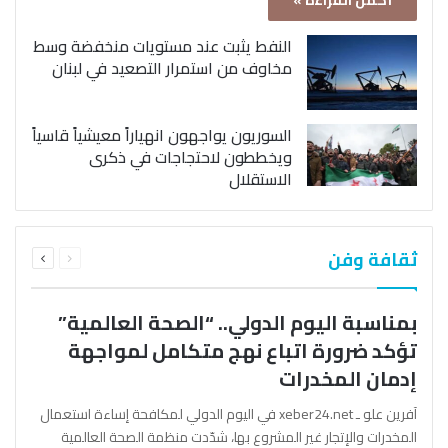
أكمل القراءة »
النفط يثبت عند مستويات منخفضة وسط
مخاوف من استمرار التصعيد في لبنان
السوريون يواجهون انهياراً معيشياً قاسياً
ويخططون لاحتجاجات في ذكرى
الاستقلال
السابقة
التالية
ثقافة وفن
الصفحة
الصفحة
بمناسبة اليوم الدولي.. “الصحة العالمية”
تؤكد ضرورة اتباع نهج متكامل لمواجهة
إدمان المخدرات
آفرين علو ـ xeber24.net في اليوم الدولي لمكافحة إساءة استعمال
المخدرات والإتجار غير المشروع بها، شدّدت منظمة الصحة العالمية