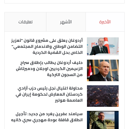
الأخيرة
الأشهر
تعليقات
أردوغان يعلق على مشروع قانون “تعزيز
التضامن الوطني والاندماج المجتمعي”
الخاص بحل القضية الكردية
حليف أردوغان يطالب بإطلاق سراح
الزعيمين الكرديين اوجلان ودميرتاش
من السجون التركية
محاولة اغتيال نجل رئيس حزب آزادي
كردستان المعارض لحكومة إيران في
العاصمة هولير
سيامند عفرين يغرد من جديد: تأجيل
انطلاق قافلة عودة مهجري سري كانيه