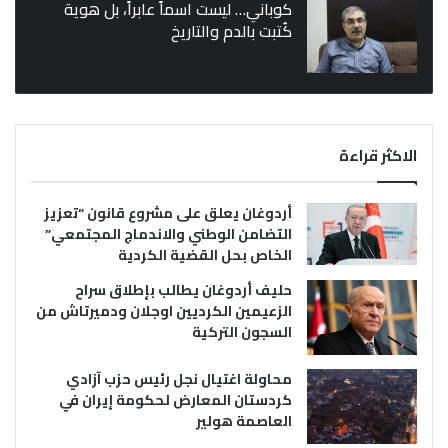
كوباني… ليست اسماً عابراً، بل هوية
كُتبت بالدم والتاريخ
الاكثر قراءة
أردوغان يعلق على مشروع قانون “تعزيز
التضامن الوطني والاندماج المجتمعي”
الخاص بحل القضية الكردية
حليف أردوغان يطالب بإطلاق سراح
الزعيمين الكرديين اوجلان ودميرتاش من
السجون التركية
محاولة اغتيال نجل رئيس حزب آزادي
كردستان المعارض لحكومة إيران في
العاصمة هولير