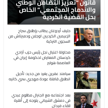
قانون “تعزيز التضامن الوطني
والاندماج المجتمعي” الخاص
بحل القضية الكردية
حليف أردوغان يطالب بإطلاق سراح
الزعيمين الكرديين اوجلان ودميرتاش من
السجون التركية
محاولة اغتيال نجل رئيس حزب آزادي
كردستان المعارض لحكومة إيران في
العاصمة هولير
سيامند عفرين يغرد من جديد: تأجيل
انطلاق قافلة عودة مهجري سري كانيه
بعد اجتماعه مع الجنرال مظلوم عبدي
في دمشق الشيباني يتوجه إلى أنقرة
للقاء فيدان