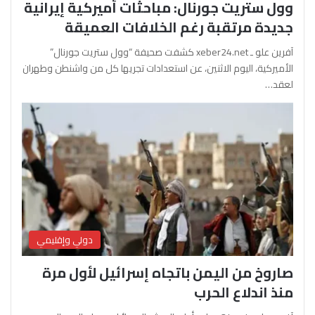
وول ستريت جورنال: مباحثات أميركية إيرانية
جديدة مرتقبة رغم الخلافات العميقة
آفرين علو ـ xeber24.net كشفت صحيفة “وول ستريت جورنال”
الأميركية، اليوم الاثنين، عن استعدادات تجريها كل من واشنطن وطهران
لعقد…
دولي وإقليمي
صاروخ من اليمن باتجاه إسرائيل لأول مرة
منذ اندلاع الحرب