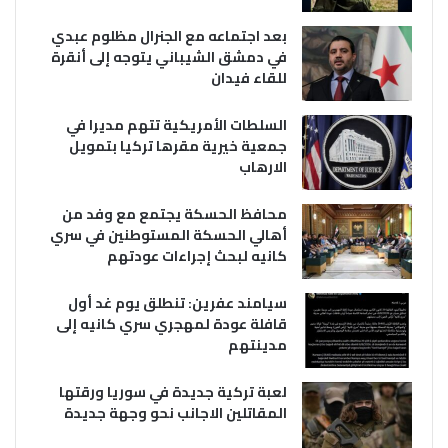
بعد اجتماعه مع الجنرال مظلوم عبدي
في دمشق الشيباني يتوجه إلى أنقرة
للقاء فيدان
السلطات الأمريكية تتهم مديرا في
جمعية خيرية مقرها تركيا بتمويل
الارهاب
محافظ الحسكة يجتمع مع وفد من
أهالي الحسكة المستوطنين في سري
كانيه لبحث إجراءات عودتهم
سيامند عفرين: تنطلق يوم غد أول
قافلة عودة لمهجري سري كانيه إلى
مدينتهم
لعبة تركية جديدة في سوريا ورقتها
المقاتلين الاجانب نحو وجهة جديدة