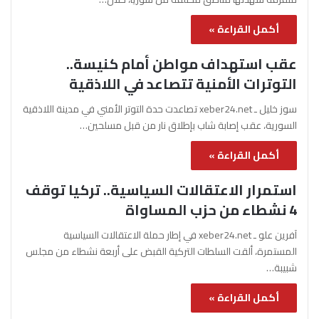
أكمل القراءة »
عقب استهداف مواطن أمام كنيسة..
التوترات الأمنية تتصاعد في اللاذقية
سوز خليل ـ xeber24.net تصاعدت حدة التوتر الأمني في مدينة اللاذقية
السورية، عقب إصابة شاب بإطلاق نار من قبل مسلحين…
أكمل القراءة »
استمرار الاعتقالات السياسية.. تركيا توقف
4 نشطاء من حزب المساواة
آفرين علو ـ xeber24.net في إطار حملة الاعتقالات السياسية
المستمرة، ألقت السلطات التركية القبض على أربعة نشطاء من مجلس
شبيبة…
أكمل القراءة »