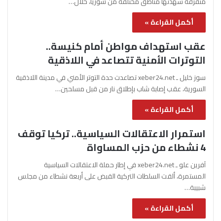
متفرقة شهدتها مناطق مختلفة من سوريا، خلال…
أكمل القراءة »
عقب استهداف مواطن أمام كنيسة..
التوترات الأمنية تتصاعد في اللاذقية
سوز خليل ـ xeber24.net تصاعدت حدة التوتر الأمني في مدينة اللاذقية
السورية، عقب إصابة شاب بإطلاق نار من قبل مسلحين…
أكمل القراءة »
استمرار الاعتقالات السياسية.. تركيا توقف
4 نشطاء من حزب المساواة
آفرين علو ـ xeber24.net في إطار حملة الاعتقالات السياسية
المستمرة، ألقت السلطات التركية القبض على أربعة نشطاء من مجلس
شبيبة…
أكمل القراءة »