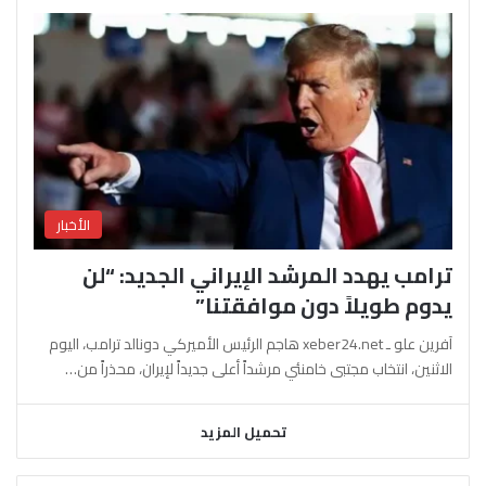
الأخبار
ترامب يهدد المرشد الإيراني الجديد: “لن
يدوم طويلاً دون موافقتنا”
آفرين علو ـ xeber24.net هاجم الرئيس الأميركي دونالد ترامب، اليوم
الاثنين، انتخاب مجتبى خامنئي مرشداً أعلى جديداً لإيران، محذراً من…
تحميل المزيد