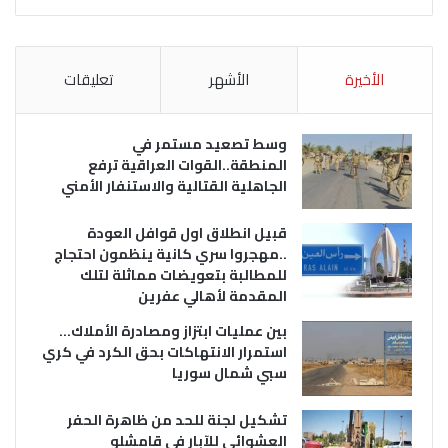
الأخيرة
الأشهر
تعليقات
وسط تصعيد مستمر في
المنطقة..القوات العراقية ترفع
الجاهلية القتالية والاستنفار الأمني
قبيل انطلاق اول قوافل العودة
..مهجروا سري كانية ينظمون احتجاج
للمطالبة بتعويضات مماثلة لتلك
المقدمة لأهالي عفرين
بين عمليات ابتزاز ومصادرة الأملاك…
استمرار الانتهاكات بحق الكرد في كري
سبي شمال سوريا
تشكيل لجنة للحد من ظاهرة الحفر
العشوائي للآبار في قامشلو