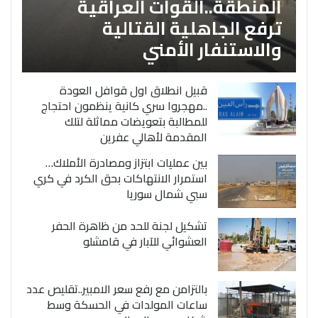
المنطقة..القوات العراقية
ترفع الجاهلية القتالية
والاستنفار الأمني
قبيل انطلاق اول قوافل العودة
..مهجروا سري كانية ينظمون احتجاج
للمطالبة بتعويضات مماثلة لتلك
المقدمة لأهالي عفرين
بين عمليات ابتزاز ومصادرة الأملاك…
استمرار الانتهاكات بحق الكرد في كري
سبي شمال سوريا
تشكيل لجنة للحد من ظاهرة الحفر
العشوائي للآبار في قامشلو
بالتزامن مع رفع سعر الامبير..تقليص عدد
ساعات المولدات في الحسكة وسط