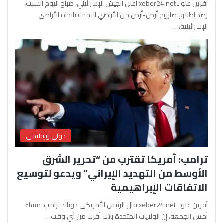
آفرين علو ـ xeber24.net أعلن الجيش الإسرائيلي، صباح اليوم السبت،
رصد إطلاق صاروخ أرض-أرض من الأراضي اليمنية باتجاه الأراضي
الإسرائيلية،…
دولي وإقليمي
ترامب: أمريكا تقترب من “تحرير الشرق
الأوسط من التهديد الإيراني” ويدعو لتوسيع
الاتفاقات الإبراهيمية
آفرين علو ـ xeber24.net قال الرئيس الأمريكي دونالد ترامب، مساء
أمس الجمعة، إن الولايات المتحدة باتت أقرب من أي وقت…