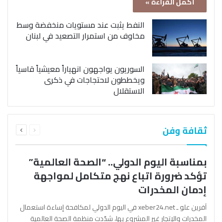
أكمل القراءة »
النفط يثبت عند مستويات منخفضة وسط
مخاوف من استمرار التصعيد في لبنان
السوريون يواجهون انهياراً معيشياً قاسياً
ويخططون لاحتجاجات في ذكرى
الاستقلال
السابقة
التالية
ثقافة وفن
الصفحة
الصفحة
بمناسبة اليوم الدولي.. “الصحة العالمية”
تؤكد ضرورة اتباع نهج متكامل لمواجهة
إدمان المخدرات
آفرين علو ـ xeber24.net في اليوم الدولي لمكافحة إساءة استعمال
المخدرات والإتجار غير المشروع بها، شدّدت منظمة الصحة العالمية