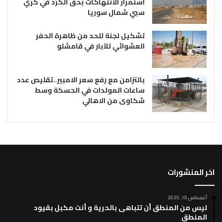
استمرار الانتهاكات بحق الكرد في كري
سبي شمال سوريا
تشكيل لجنة للحد من ظاهرة الحفر
العشوائي للآبار في قامشلو
بالتزامن مع رفع سعر الامبير..تقليص عدد
ساعات المولدات في الحسكة وسط
شكاوى من الاهالي
اخر المنشورات
أغسطس 10, 2025
ليس من المنطق أن تتباهى بالحرية و أنت مكبل بقيود
المنطق