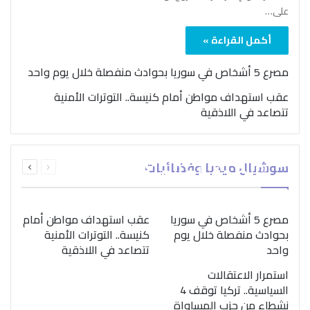
على…
أكمل القراءة »
مصرع 5 أشخاص في سوريا بحوادث منفصلة خلال يوم واحد
عقب استهداف مواطن أمام كنيسة.. التوترات الأمنية
تتصاعد في اللاذقية
بمناسبة اليوم الدولي..
السابقة
التالية
سوشيال ميديا وفضائيات
“الصحة العالمية” تؤكد
الصفحة
الصفحة
ضرورة اتباع نهج متكامل
لمواجهة إدمان المخدرات
مصرع 5 أشخاص في سوريا
عقب استهداف مواطن أمام
بحوادث منفصلة خلال يوم
كنيسة.. التوترات الأمنية
واحد
تتصاعد في اللاذقية
استمرار الاعتقالات
السياسية.. تركيا توقف 4
نشطاء من حزب المساواة