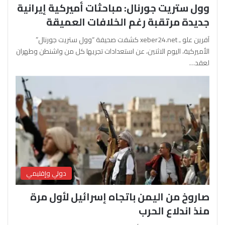
وول ستريت جورنال: مباحثات أميركية إيرانية
جديدة مرتقبة رغم الخلافات العميقة
آفرين علو ـ xeber24.net كشفت صحيفة “وول ستريت جورنال”
الأميركية، اليوم الاثنين، عن استعدادات تجريها كل من واشنطن وطهران
لعقد…
دولي وإقليمي
صاروخ من اليمن باتجاه إسرائيل لأول مرة
منذ اندلاع الحرب