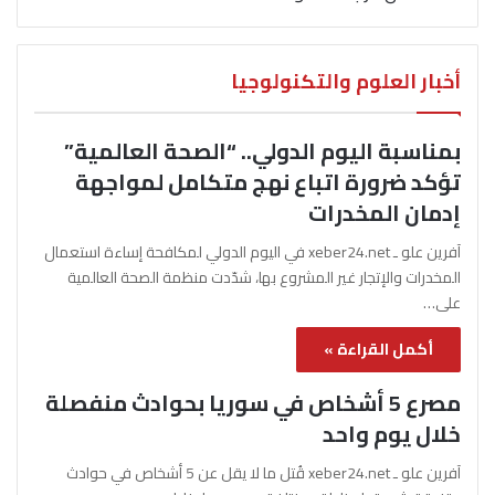
أخبار العلوم والتكنولوجيا
بمناسبة اليوم الدولي.. “الصحة العالمية”
تؤكد ضرورة اتباع نهج متكامل لمواجهة
إدمان المخدرات
آفرين علو ـ xeber24.net في اليوم الدولي لمكافحة إساءة استعمال
المخدرات والإتجار غير المشروع بها، شدّدت منظمة الصحة العالمية
على…
أكمل القراءة »
مصرع 5 أشخاص في سوريا بحوادث منفصلة
خلال يوم واحد
آفرين علو ـ xeber24.net قُتل ما لا يقل عن 5 أشخاص في حوادث