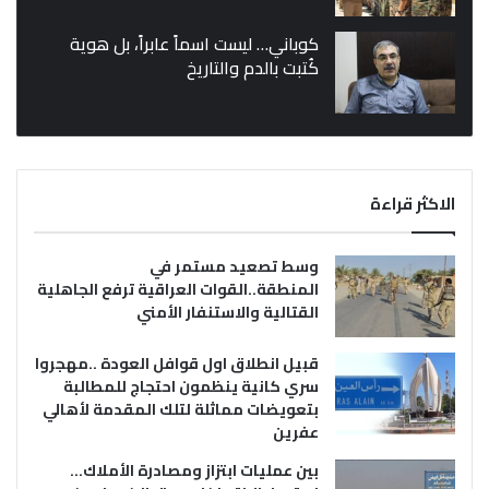
كوباني… ليست اسماً عابراً، بل هوية
كُتبت بالدم والتاريخ
الاكثر قراءة
وسط تصعيد مستمر في
المنطقة..القوات العراقية ترفع الجاهلية
القتالية والاستنفار الأمني
قبيل انطلاق اول قوافل العودة ..مهجروا
سري كانية ينظمون احتجاج للمطالبة
بتعويضات مماثلة لتلك المقدمة لأهالي
عفرين
بين عمليات ابتزاز ومصادرة الأملاك…