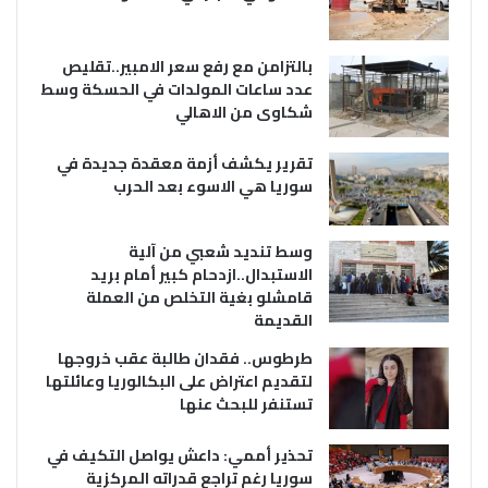
بالتزامن مع رفع سعر الامبير..تقليص
عدد ساعات المولدات في الحسكة وسط
شكاوى من الاهالي
تقرير يكشف أزمة معقدة جديدة في
سوريا هي الاسوء بعد الحرب
وسط تنديد شعبي من آلية
الاستبدال..ازدحام كبير أمام بريد
قامشلو بغية التخلص من العملة
القديمة
طرطوس.. فقدان طالبة عقب خروجها
لتقديم اعتراض على البكالوريا وعائلتها
تستنفر للبحث عنها
تحذير أممي: داعش يواصل التكيف في
سوريا رغم تراجع قدراته المركزية