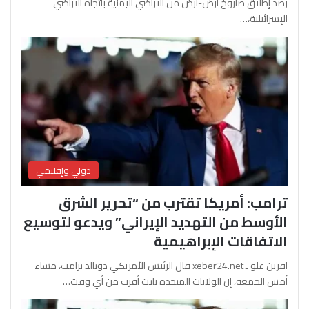
رصد إطلاق صاروخ أرض-أرض من الأراضي اليمنية باتجاه الأراضي
الإسرائيلية،…
دولي وإقليمي
ترامب: أمريكا تقترب من “تحرير الشرق
الأوسط من التهديد الإيراني” ويدعو لتوسيع
الاتفاقات الإبراهيمية
آفرين علو ـ xeber24.net قال الرئيس الأمريكي دونالد ترامب، مساء
أمس الجمعة، إن الولايات المتحدة باتت أقرب من أي وقت…