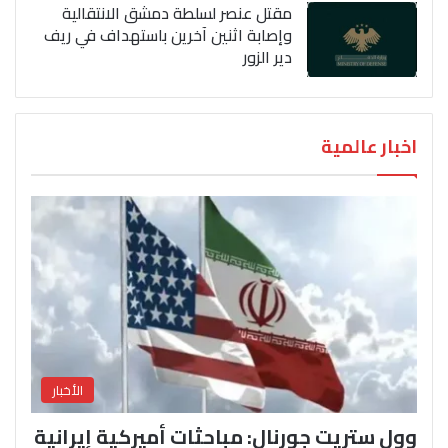
مقتل عنصر لسلطة دمشق الانتقالية
وإصابة اثنين آخرين باستهداف في ريف
دير الزور
اخبار عالمية
الأخبار
وول ستريت جورنال: مباحثات أميركية إيرانية