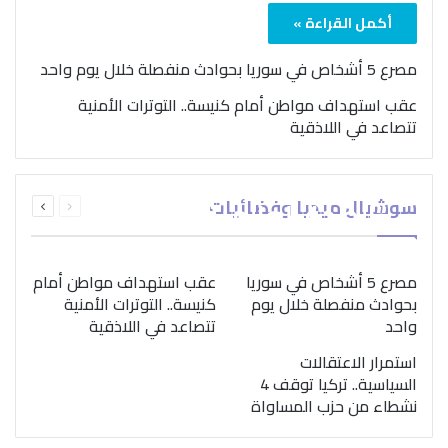
أكمل القراءة »
مصرع 5 أشخاص في سوريا بحوادث منفصلة خلال يوم واحد
عقب استهداف مواطن أمام كنيسة.. التوترات الأمنية
تتصاعد في اللاذقية
بمناسبة اليوم الدولي..
السابقة
التالية
سوشيال ميديا وفضائيات
“الصحة العالمية” تؤكد
الصفحة
الصفحة
ضرورة اتباع نهج متكامل
لمواجهة إدمان المخدرات
مصرع 5 أشخاص في سوريا
عقب استهداف مواطن أمام
بحوادث منفصلة خلال يوم
كنيسة.. التوترات الأمنية
واحد
تتصاعد في اللاذقية
استمرار الاعتقالات
السياسية.. تركيا توقف 4
نشطاء من حزب المساواة