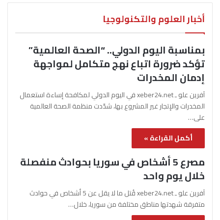
أخبار العلوم والتكنولوجيا
بمناسبة اليوم الدولي.. “الصحة العالمية”
تؤكد ضرورة اتباع نهج متكامل لمواجهة
إدمان المخدرات
آفرين علو ـ xeber24.net في اليوم الدولي لمكافحة إساءة استعمال
المخدرات والإتجار غير المشروع بها، شدّدت منظمة الصحة العالمية
على…
أكمل القراءة »
مصرع 5 أشخاص في سوريا بحوادث منفصلة
خلال يوم واحد
آفرين علو ـ xeber24.net قُتل ما لا يقل عن 5 أشخاص في حوادث
متفرقة شهدتها مناطق مختلفة من سوريا، خلال…