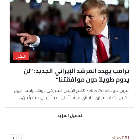
الأخبار
ترامب يهدد المرشد الإيراني الجديد: “لن
يدوم طويلاً دون موافقتنا”
آفرين علو ـ xeber24.net هاجم الرئيس الأميركي دونالد ترامب، اليوم
الاثنين، انتخاب مجتبى خامنئي مرشداً أعلى جديداً لإيران، محذراً من…
تحميل المزيد
السابقة
التالية
اقتصاد
الصفحة
الصفحة