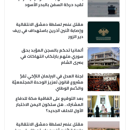
تقيد حركة السفن بالبحر الأسود
مقتل عنصر لسلطة دمشق الانتقالية
وإصابة اثنين آخرين باستهداف في ريف
دير الزور
ألمانيا تحكم بالسجن المؤبد بحق
سوري متهم بارتكاب انتهاكات في
بصرى الشام
لجنة العدل في البرلمان التُّركي تقرُّ
مشروع قانون تعزيز الوحدة المجتمعيَّة
والدَّعم الوطني
بعد التوقيع على اتفاقية مكة للدفاع
المشترك.. هل ستكون اليمن الاختبار
الأول للحلف الجديد؟
مقتل عنصر لسلطة دمشق الانتقالية