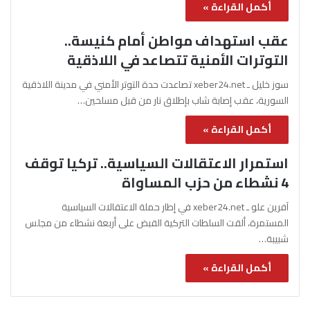
أكمل القراءة »
عقب استهداف مواطن أمام كنيسة..
التوترات الأمنية تتصاعد في اللاذقية
سوز خليل ـ xeber24.net تصاعدت حدة التوتر الأمني في مدينة اللاذقية
السورية، عقب إصابة شاب بإطلاق نار من قبل مسلحين…
أكمل القراءة »
استمرار الاعتقالات السياسية.. تركيا توقف
4 نشطاء من حزب المساواة
آفرين علو ـ xeber24.net في إطار حملة الاعتقالات السياسية
المستمرة، ألقت السلطات التركية القبض على أربعة نشطاء من مجلس
شبيبة…
أكمل القراءة »