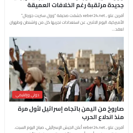
جديدة مرتقبة رغم الخلافات العميقة
آفرين علو ـ xeber24.net كشفت صحيفة “وول ستريت جورنال”
الأميركية، اليوم الاثنين، عن استعدادات تجريها كل من واشنطن وطهران
لعقد…
دولي وإقليمي
صاروخ من اليمن باتجاه إسرائيل لأول مرة
منذ اندلاع الحرب
آفرين علو ـ xeber24.net أعلن الجيش الإسرائيلي، صباح اليوم السبت،