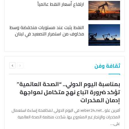
ارتفاع أسعار النفط عالمياً
النفط يثبت عند مستويات منخفضة وسط
مخاوف من استمرار التصعيد في لبنان
السابقة
التالية
ثقافة وفن
الصفحة
الصفحة
بمناسبة اليوم الدولي.. “الصحة العالمية”
تؤكد ضرورة اتباع نهج متكامل لمواجهة
إدمان المخدرات
آفرين علو ـ xeber24.net في اليوم الدولي لمكافحة إساءة استعمال
المخدرات والإتجار غير المشروع بها، شدّدت منظمة الصحة العالمية
على…