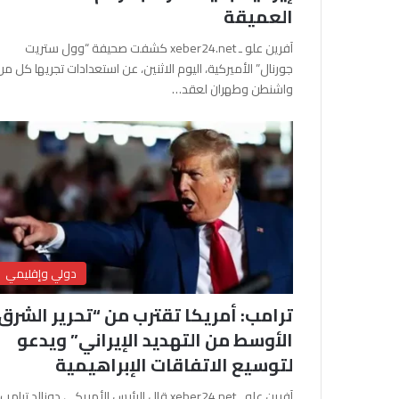
العميقة
آفرين علو ـ xeber24.net كشفت صحيفة “وول ستريت
جورنال” الأميركية، اليوم الاثنين، عن استعدادات تجريها كل من
واشنطن وطهران لعقد…
دولي وإقليمي
ترامب: أمريكا تقترب من “تحرير الشرق
الأوسط من التهديد الإيراني” ويدعو
لتوسيع الاتفاقات الإبراهيمية
آفرين علو ـ xeber24.net قال الرئيس الأمريكي دونالد ترامب،