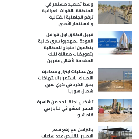
وسط تصعيد مستمر في
المنطقة..القوات العراقية
ترفع الجاهلية القتالية
والاستنفار الأمني
قبيل انطلاق اول قوافل
العودة ..مهجروا سري كانية
ينظمون احتجاج للمطالبة
بتعويضات مماثلة لتلك
المقدمة لأهالي عفرين
بين عمليات ابتزاز ومصادرة
الأملاك…استمرار الانتهاكات
بحق الكرد في كري سبي
شمال سوريا
تشكيل لجنة للحد من ظاهرة
الحفر العشوائي للآبار في
قامشلو
بالتزامن مع رفع سعر
الامبير..تقليص عدد ساعات