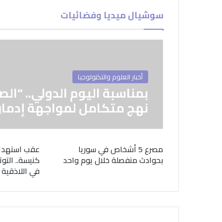
سوشيال ميديا وفضائيات
أخبار العلوم والتكنولوجيا
بمناسبة اليوم الدولي.. “الص
نهج متكامل لمواجهة إدمان
مصرع 5 أشخاص في سوريا
عقب استهدا
بحوادث منفصلة خلال يوم واحد
كنيسة.. التوت
في اللاذقية