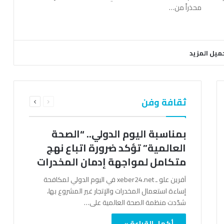
محذراً من…
ميل المزيد
السابقة
التالية
ثقافة وفن
الصفحة
الصفحة
بمناسبة اليوم الدولي.. “الصحة
العالمية” تؤكد ضرورة اتباع نهج
متكامل لمواجهة إدمان المخدرات
آفرين علو ـ xeber24.net في اليوم الدولي لمكافحة
إساءة استعمال المخدرات والإتجار غير المشروع بها،
شدّدت منظمة الصحة العالمية على…
أكمل القراءة »