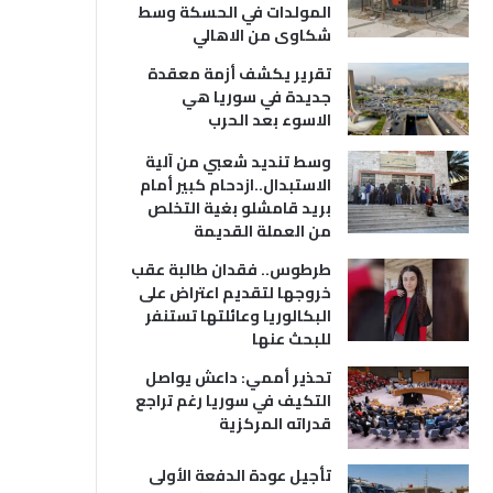
المولدات في الحسكة وسط
شكاوى من الاهالي
تقرير يكشف أزمة معقدة
جديدة في سوريا هي
الاسوء بعد الحرب
وسط تنديد شعبي من آلية
الاستبدال..ازدحام كبير أمام
بريد قامشلو بغية التخلص
من العملة القديمة
طرطوس.. فقدان طالبة عقب
خروجها لتقديم اعتراض على
البكالوريا وعائلتها تستنفر
للبحث عنها
تحذير أممي: داعش يواصل
التكيف في سوريا رغم تراجع
قدراته المركزية
تأجيل عودة الدفعة الأولى