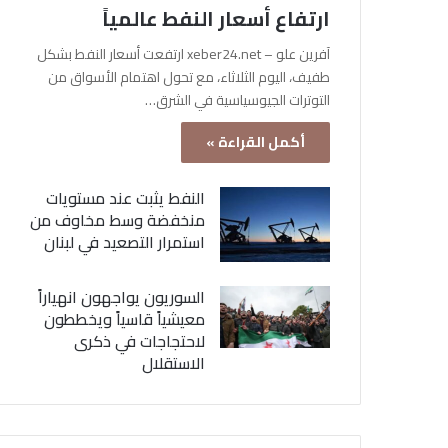
ارتفاع أسعار النفط عالمياً
آفرين علو – xeber24.net ارتفعت أسعار النفط بشكل
طفيف، اليوم الثلاثاء، مع تحول اهتمام الأسواق من
التوترات الجيوسياسية في الشرق…
أكمل القراءة »
النفط يثبت عند مستويات
منخفضة وسط مخاوف من
استمرار التصعيد في لبنان
السوريون يواجهون انهياراً
معيشياً قاسياً ويخططون
لاحتجاجات في ذكرى
الاستقلال