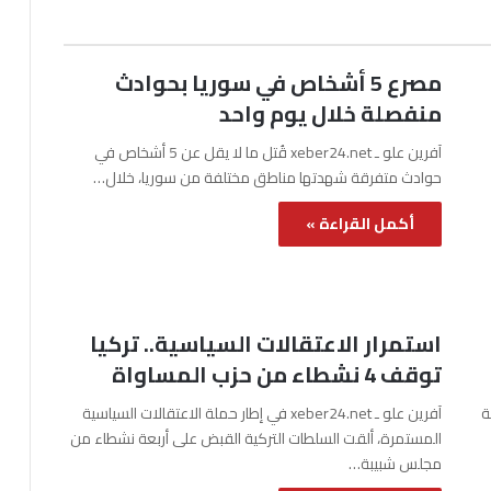
مصرع 5 أشخاص في سوريا بحوادث
منفصلة خلال يوم واحد
آفرين علو ـ xeber24.net قُتل ما لا يقل عن 5 أشخاص في
حوادث متفرقة شهدتها مناطق مختلفة من سوريا، خلال…
أكمل القراءة »
استمرار الاعتقالات السياسية.. تركيا
توقف 4 نشطاء من حزب المساواة
نة
آفرين علو ـ xeber24.net في إطار حملة الاعتقالات السياسية
المستمرة، ألقت السلطات التركية القبض على أربعة نشطاء من
مجلس شبيبة…