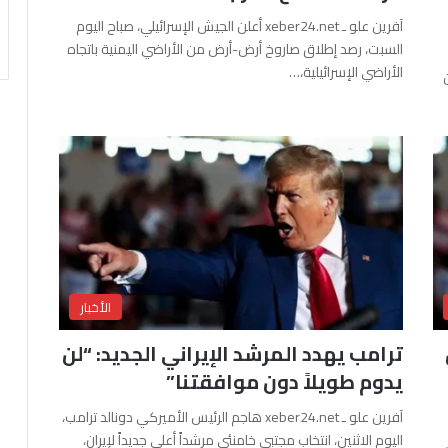
آفرين علو ـ xeber24.net أعلن الجيش الإسرائيلي، صباح اليوم
السبت، رصد إطلاق صاروخ أرض-أرض من الأراضي اليمنية باتجاه
الأراضي الإسرائيلية،…
الأخبار
ترامب يهدد المرشد الإيراني الجديد: “لن
يدوم طويلاً دون موافقتنا”
آفرين علو ـ xeber24.net هاجم الرئيس الأميركي دونالد ترامب،
اليوم الاثنين، انتخاب مجتبى خامنئي مرشداً أعلى جديداً لإيران،