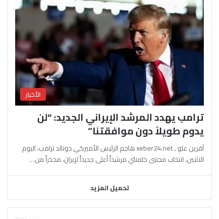
الأخبار
ترامب يهدد المرشد الإيراني الجديد: “لن
يدوم طويلاً دون موافقتنا”
آفرين علو ـ xeber24.net هاجم الرئيس الأميركي دونالد ترامب، اليوم
الاثنين، انتخاب مجتبى خامنئي مرشداً أعلى جديداً لإيران، محذراً من…
تحميل المزيد
السابقة
التالية