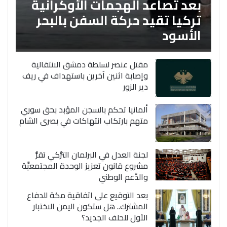
بعد تصاعد الهجمات الأوكرانية
تركيا تقيد حركة السفن بالبحر
الأسود
مقتل عنصر لسلطة دمشق الانتقالية
وإصابة اثنين آخرين باستهداف في ريف
دير الزور
ألمانيا تحكم بالسجن المؤبد بحق سوري
متهم بارتكاب انتهاكات في بصرى الشام
لجنة العدل في البرلمان التُّركي تقرُّ
مشروع قانون تعزيز الوحدة المجتمعيَّة
والدَّعم الوطني
بعد التوقيع على اتفاقية مكة للدفاع
المشترك.. هل ستكون اليمن الاختبار
الأول للحلف الجديد؟