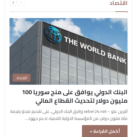
اقتصاد
الصفحة
الصفحة
اقتصاد
البنك الدولي يوافق على منح سوريا 100
مليون دولار لتحديث القطاع المالي
آفرين علو – xeber24.net وافق البنك الدولي، على تقديم منحةٍ بقيمة
مئة مليون دولار، من المؤسسة الدولية للتنمية، لدعم جهود…
أكمل القراءة »