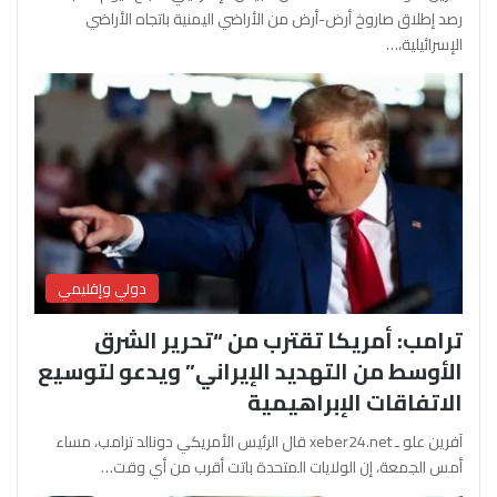
رصد إطلاق صاروخ أرض-أرض من الأراضي اليمنية باتجاه الأراضي
الإسرائيلية،…
دولي وإقليمي
ترامب: أمريكا تقترب من “تحرير الشرق
الأوسط من التهديد الإيراني” ويدعو لتوسيع
الاتفاقات الإبراهيمية
آفرين علو ـ xeber24.net قال الرئيس الأمريكي دونالد ترامب، مساء
أمس الجمعة، إن الولايات المتحدة باتت أقرب من أي وقت…