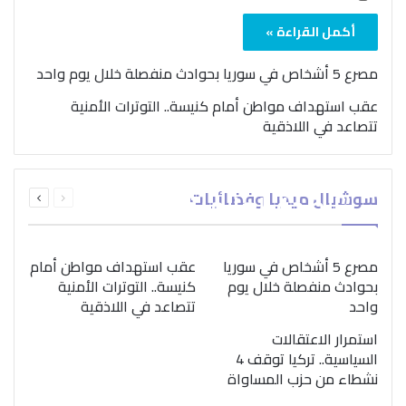
أكمل القراءة »
مصرع 5 أشخاص في سوريا بحوادث منفصلة خلال يوم واحد
عقب استهداف مواطن أمام كنيسة.. التوترات الأمنية
تتصاعد في اللاذقية
بمناسبة اليوم الدولي..
السابقة
التالية
سوشيال ميديا وفضائيات
“الصحة العالمية” تؤكد
الصفحة
الصفحة
ضرورة اتباع نهج متكامل
لمواجهة إدمان المخدرات
مصرع 5 أشخاص في سوريا
عقب استهداف مواطن أمام
بحوادث منفصلة خلال يوم
كنيسة.. التوترات الأمنية
واحد
تتصاعد في اللاذقية
استمرار الاعتقالات
السياسية.. تركيا توقف 4
نشطاء من حزب المساواة