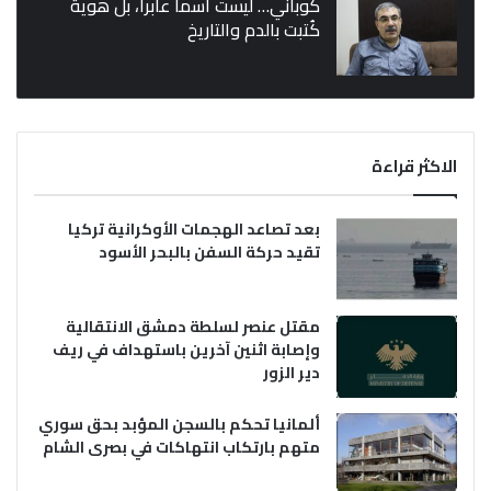
كوباني… ليست اسماً عابراً، بل هوية
كُتبت بالدم والتاريخ
الاكثر قراءة
بعد تصاعد الهجمات الأوكرانية تركيا
تقيد حركة السفن بالبحر الأسود
مقتل عنصر لسلطة دمشق الانتقالية
وإصابة اثنين آخرين باستهداف في ريف
دير الزور
ألمانيا تحكم بالسجن المؤبد بحق سوري
متهم بارتكاب انتهاكات في بصرى الشام