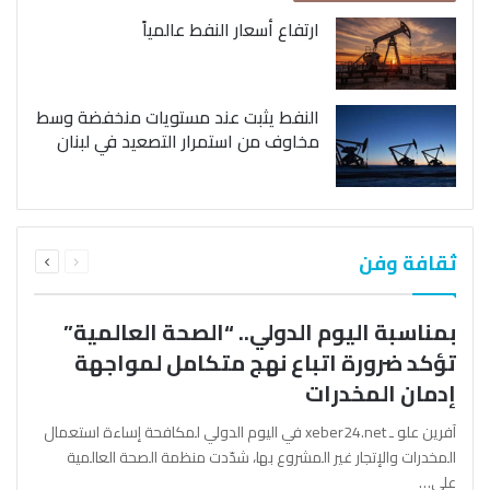
ارتفاع أسعار النفط عالمياً
النفط يثبت عند مستويات منخفضة وسط
مخاوف من استمرار التصعيد في لبنان
السابقة
التالية
ثقافة وفن
الصفحة
الصفحة
بمناسبة اليوم الدولي.. “الصحة العالمية”
تؤكد ضرورة اتباع نهج متكامل لمواجهة
إدمان المخدرات
آفرين علو ـ xeber24.net في اليوم الدولي لمكافحة إساءة استعمال
المخدرات والإتجار غير المشروع بها، شدّدت منظمة الصحة العالمية
على…