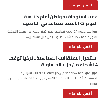
أكمل القراءة »
عقب استهداف مواطن أمام كنيسة..
التوترات الأمنية تتصاعد في اللاذقية
سوز خليل ـ xeber24.net تصاعدت حدة التوتر الأمني في مدينة اللاذقية
السورية، عقب إصابة شاب بإطلاق نار من قبل مسلحين…
أكمل القراءة »
استمرار الاعتقالات السياسية.. تركيا توقف
4 نشطاء من حزب المساواة
آفرين علو ـ xeber24.net في إطار حملة الاعتقالات السياسية
المستمرة، ألقت السلطات التركية القبض على أربعة نشطاء من مجلس
شبيبة…
أكمل القراءة »