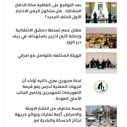
بعد التوقيع على اتفاقية مكة للدفاع
المشترك.. هل ستكون اليمن الاختبار
الأول للحلف الجديد؟
مقتل عنصر لسلطة دمشق الانتقالية
وإصابة اثنين آخرين باستهداف في ريف
دير الزور
الهيئة المكلفة بالتواصل مع امرالي
لجنة مجهري سري كانيه تؤكد أن
الجهات المعنية تدرس رفع قيمة
التعويضات للمهجرين وتامين الجانب
الأمني للعودة
وسط مخاوف من انتشار الاوبئة
والامراض..أزمة نفايات وروائح كريهة
تجتاح الحسكة والبلدية تبرر