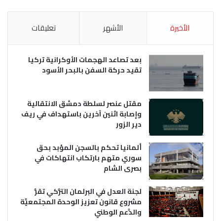
الأخيرة
الأشهر
تعليقات
بعد تصاعد الهجمات الأوكرانية تركيا
تقيد حركة السفن بالبحر الأسود
مقتل عنصر لسلطة دمشق الانتقالية
وإصابة اثنين آخرين باستهداف في ريف
دير الزور
ألمانيا تحكم بالسجن المؤبد بحق
سوري متهم بارتكاب انتهاكات في
بصرى الشام
لجنة العدل في البرلمان التُّركي تقرُّ
مشروع قانون تعزيز الوحدة المجتمعيَّة
والدَّعم الوطني