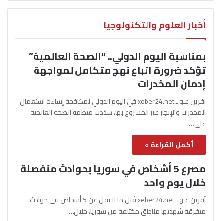
أخبار العلوم والتكنولوجيا
بمناسبة اليوم الدولي.. “الصحة العالمية”
تؤكد ضرورة اتباع نهج متكامل لمواجهة
إدمان المخدرات
آفرين علو ـ xeber24.net في اليوم الدولي لمكافحة إساءة استعمال
المخدرات والإتجار غير المشروع بها، شدّدت منظمة الصحة العالمية
على…
أكمل القراءة »
مصرع 5 أشخاص في سوريا بحوادث منفصلة
خلال يوم واحد
آفرين علو ـ xeber24.net قُتل ما لا يقل عن 5 أشخاص في حوادث
متفرقة شهدتها مناطق مختلفة من سوريا، خلال…