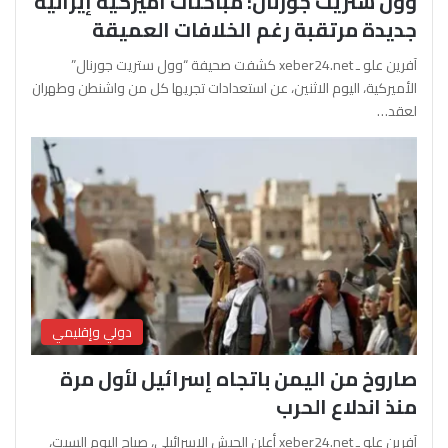
وول ستريت جورنال: مباحثات أميركية إيرانية
جديدة مرتقبة رغم الخلافات العميقة
آفرين علو ـ xeber24.net كشفت صحيفة “وول ستريت جورنال”
الأميركية، اليوم الاثنين، عن استعدادات تجريها كل من واشنطن وطهران
لعقد…
دولي وإقليمي
صاروخ من اليمن باتجاه إسرائيل لأول مرة
منذ اندلاع الحرب
آفرين علو ـ xeber24.net أعلن الجيش الإسرائيلي، صباح اليوم السبت،