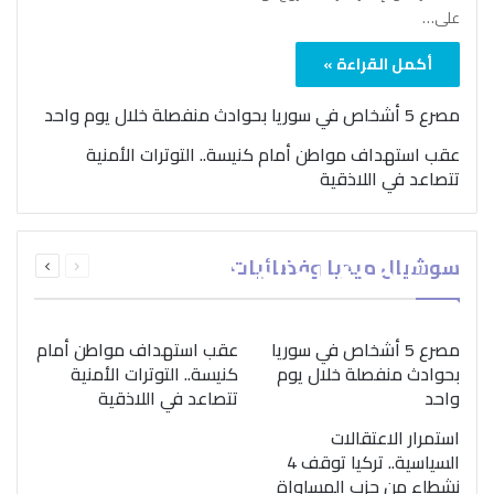
على…
أكمل القراءة »
مصرع 5 أشخاص في سوريا بحوادث منفصلة خلال يوم واحد
عقب استهداف مواطن أمام كنيسة.. التوترات الأمنية
تتصاعد في اللاذقية
بمناسبة اليوم الدولي..
السابقة
التالية
سوشيال ميديا وفضائيات
“الصحة العالمية” تؤكد
الصفحة
الصفحة
ضرورة اتباع نهج متكامل
لمواجهة إدمان المخدرات
مصرع 5 أشخاص في سوريا
عقب استهداف مواطن أمام
بحوادث منفصلة خلال يوم
كنيسة.. التوترات الأمنية
واحد
تتصاعد في اللاذقية
استمرار الاعتقالات
السياسية.. تركيا توقف 4
نشطاء من حزب المساواة