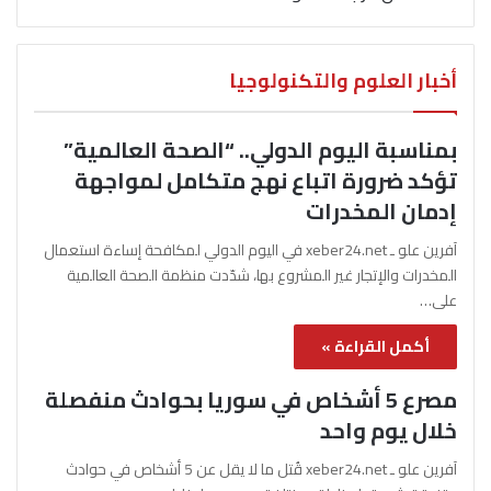
أخبار العلوم والتكنولوجيا
بمناسبة اليوم الدولي.. “الصحة العالمية”
تؤكد ضرورة اتباع نهج متكامل لمواجهة
إدمان المخدرات
آفرين علو ـ xeber24.net في اليوم الدولي لمكافحة إساءة استعمال
المخدرات والإتجار غير المشروع بها، شدّدت منظمة الصحة العالمية
على…
أكمل القراءة »
مصرع 5 أشخاص في سوريا بحوادث منفصلة
خلال يوم واحد
آفرين علو ـ xeber24.net قُتل ما لا يقل عن 5 أشخاص في حوادث