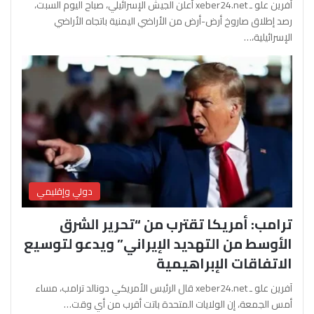
آفرين علو ـ xeber24.net أعلن الجيش الإسرائيلي، صباح اليوم السبت،
رصد إطلاق صاروخ أرض-أرض من الأراضي اليمنية باتجاه الأراضي
الإسرائيلية،…
دولي وإقليمي
ترامب: أمريكا تقترب من “تحرير الشرق
الأوسط من التهديد الإيراني” ويدعو لتوسيع
الاتفاقات الإبراهيمية
آفرين علو ـ xeber24.net قال الرئيس الأمريكي دونالد ترامب، مساء
أمس الجمعة، إن الولايات المتحدة باتت أقرب من أي وقت…