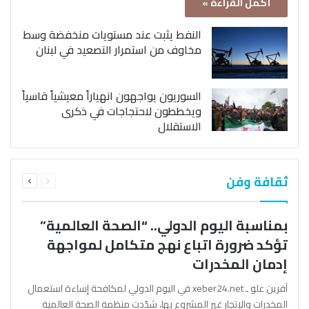
أكمل القراءة »
النفط يثبت عند مستويات منخفضة وسط
مخاوف من استمرار التصعيد في لبنان
السوريون يواجهون انهياراً معيشياً قاسياً
ويخططون لاحتجاجات في ذكرى
الاستقلال
السابقة
التالية
ثقافة وفن
الصفحة
الصفحة
بمناسبة اليوم الدولي.. “الصحة العالمية”
تؤكد ضرورة اتباع نهج متكامل لمواجهة
إدمان المخدرات
آفرين علو ـ xeber24.net في اليوم الدولي لمكافحة إساءة استعمال
المخدرات والإتجار غير المشروع بها، شدّدت منظمة الصحة العالمية