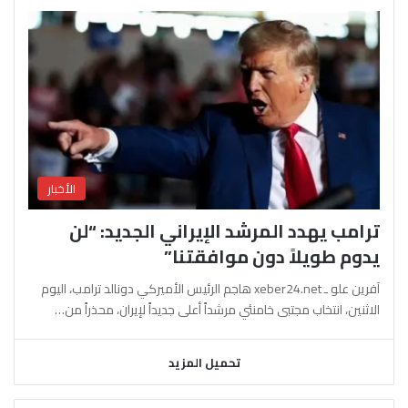
الأخبار
ترامب يهدد المرشد الإيراني الجديد: “لن
يدوم طويلاً دون موافقتنا”
آفرين علو ـ xeber24.net هاجم الرئيس الأميركي دونالد ترامب، اليوم
الاثنين، انتخاب مجتبى خامنئي مرشداً أعلى جديداً لإيران، محذراً من…
تحميل المزيد