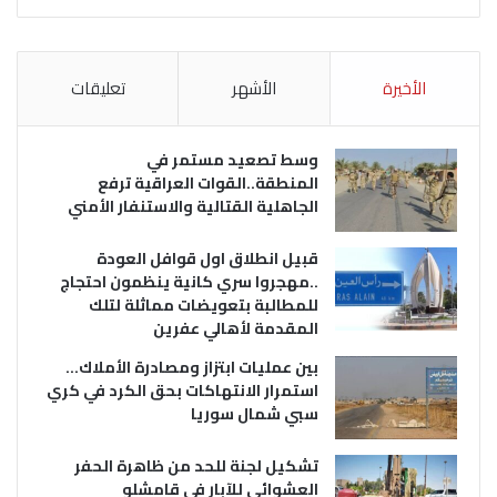
الأخيرة
الأشهر
تعليقات
وسط تصعيد مستمر في
المنطقة..القوات العراقية ترفع
الجاهلية القتالية والاستنفار الأمني
قبيل انطلاق اول قوافل العودة
..مهجروا سري كانية ينظمون احتجاج
للمطالبة بتعويضات مماثلة لتلك
المقدمة لأهالي عفرين
بين عمليات ابتزاز ومصادرة الأملاك…
استمرار الانتهاكات بحق الكرد في كري
سبي شمال سوريا
تشكيل لجنة للحد من ظاهرة الحفر
العشوائي للآبار في قامشلو