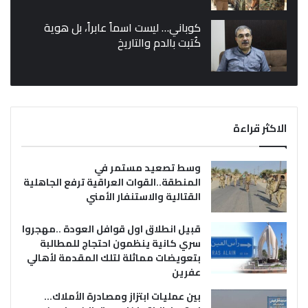
كوباني… ليست اسماً عابراً، بل هوية
كُتبت بالدم والتاريخ
الاكثر قراءة
وسط تصعيد مستمر في
المنطقة..القوات العراقية ترفع الجاهلية
القتالية والاستنفار الأمني
قبيل انطلاق اول قوافل العودة ..مهجروا
سري كانية ينظمون احتجاج للمطالبة
بتعويضات مماثلة لتلك المقدمة لأهالي
عفرين
بين عمليات ابتزاز ومصادرة الأملاك…