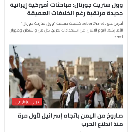
وول ستريت جورنال: مباحثات أميركية إيرانية
جديدة مرتقبة رغم الخلافات العميقة
آفرين علو ـ xeber24.net كشفت صحيفة “وول ستريت جورنال”
الأميركية، اليوم الاثنين، عن استعدادات تجريها كل من واشنطن وطهران
لعقد…
دولي وإقليمي
صاروخ من اليمن باتجاه إسرائيل لأول مرة
منذ اندلاع الحرب