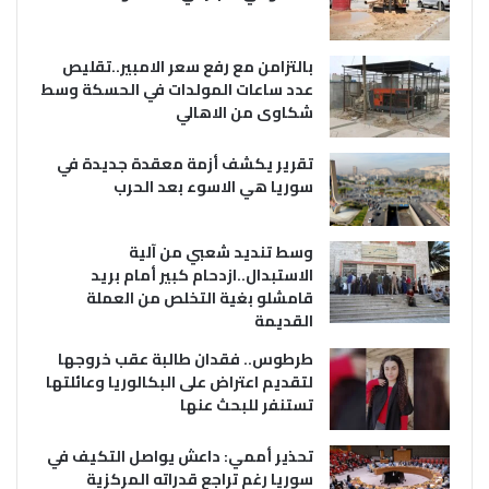
بالتزامن مع رفع سعر الامبير..تقليص
عدد ساعات المولدات في الحسكة وسط
شكاوى من الاهالي
تقرير يكشف أزمة معقدة جديدة في
سوريا هي الاسوء بعد الحرب
وسط تنديد شعبي من آلية
الاستبدال..ازدحام كبير أمام بريد
قامشلو بغية التخلص من العملة
القديمة
طرطوس.. فقدان طالبة عقب خروجها
لتقديم اعتراض على البكالوريا وعائلتها
تستنفر للبحث عنها
تحذير أممي: داعش يواصل التكيف في
سوريا رغم تراجع قدراته المركزية