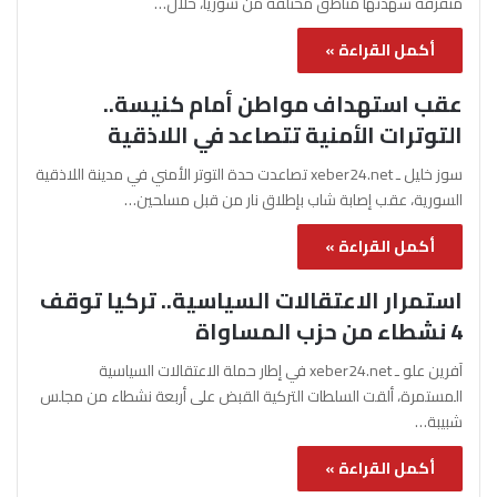
متفرقة شهدتها مناطق مختلفة من سوريا، خلال…
أكمل القراءة »
عقب استهداف مواطن أمام كنيسة..
التوترات الأمنية تتصاعد في اللاذقية
سوز خليل ـ xeber24.net تصاعدت حدة التوتر الأمني في مدينة اللاذقية
السورية، عقب إصابة شاب بإطلاق نار من قبل مسلحين…
أكمل القراءة »
استمرار الاعتقالات السياسية.. تركيا توقف
4 نشطاء من حزب المساواة
آفرين علو ـ xeber24.net في إطار حملة الاعتقالات السياسية
المستمرة، ألقت السلطات التركية القبض على أربعة نشطاء من مجلس
شبيبة…
أكمل القراءة »