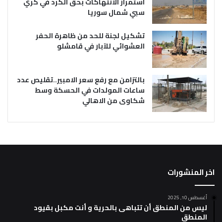
استمرار الانتهاكات بحق الكرد في كري
سبي شمال سوريا
تشكيل لجنة للحد من ظاهرة الحفر
العشوائي للآبار في قامشلو
بالتزامن مع رفع سعر الامبير..تقليص عدد
ساعات المولدات في الحسكة وسط
شكاوى من الاهالي
اخر المنشورات
أغسطس 10, 2025
ليس من المنطق أن تتباهى بالحرية و أنت مكبل بقيود
المنطق