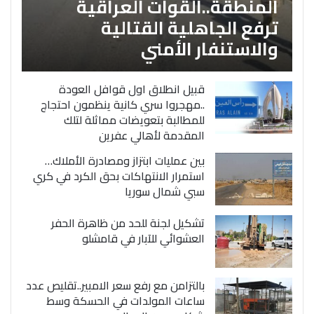
المنطقة..القوات العراقية
ترفع الجاهلية القتالية
والاستنفار الأمني
قبيل انطلاق اول قوافل العودة
..مهجروا سري كانية ينظمون احتجاج
للمطالبة بتعويضات مماثلة لتلك
المقدمة لأهالي عفرين
بين عمليات ابتزاز ومصادرة الأملاك…
استمرار الانتهاكات بحق الكرد في كري
سبي شمال سوريا
تشكيل لجنة للحد من ظاهرة الحفر
العشوائي للآبار في قامشلو
بالتزامن مع رفع سعر الامبير..تقليص عدد
ساعات المولدات في الحسكة وسط