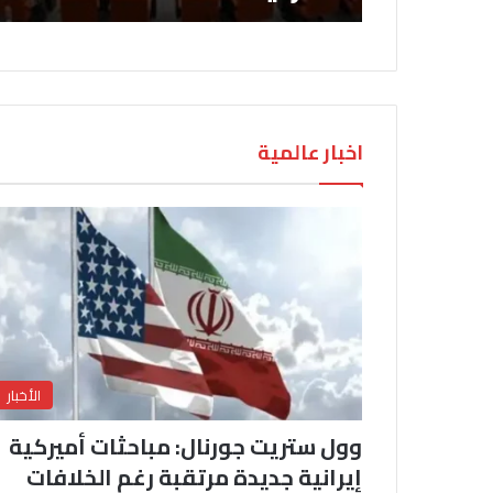
اخبار عالمية
الأخبار
وول ستريت جورنال: مباحثات أميركية
إيرانية جديدة مرتقبة رغم الخلافات