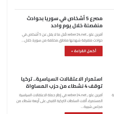
مصرع 5 أشخاص في سوريا بحوادث
منفصلة خلال يوم واحد
آفرين علو ـ xeber24.net قُتل ما لا يقل عن 5 أشخاص في
حوادث متفرقة شهدتها مناطق مختلفة من سوريا، خلال…
أكمل القراءة »
استمرار الاعتقالات السياسية.. تركيا
توقف 4 نشطاء من حزب المساواة
نة
آفرين علو ـ xeber24.net في إطار حملة الاعتقالات السياسية
المستمرة، ألقت السلطات التركية القبض على أربعة نشطاء من
مجلس شبيبة…