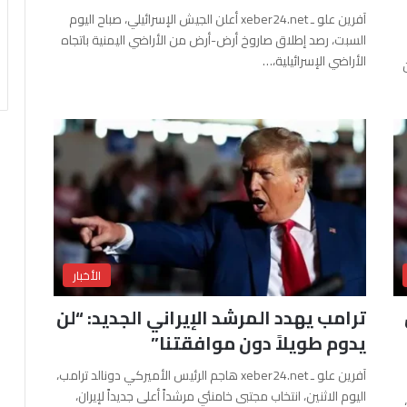
آفرين علو ـ xeber24.net أعلن الجيش الإسرائيلي، صباح اليوم
السبت، رصد إطلاق صاروخ أرض-أرض من الأراضي اليمنية باتجاه
الأراضي الإسرائيلية،…
الأخبار
ترامب يهدد المرشد الإيراني الجديد: “لن
يدوم طويلاً دون موافقتنا”
آفرين علو ـ xeber24.net هاجم الرئيس الأميركي دونالد ترامب،
اليوم الاثنين، انتخاب مجتبى خامنئي مرشداً أعلى جديداً لإيران،