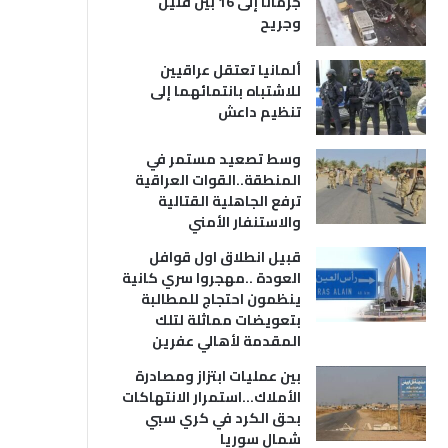
جرمانا إلى 16 بين قتيل
وجريح
ألمانيا تعتقل عراقيين
للاشتباه بانتمائهما إلى
تنظيم داعش
وسط تصعيد مستمر في
المنطقة..القوات العراقية
ترفع الجاهلية القتالية
والاستنفار الأمني
قبيل انطلاق اول قوافل
العودة ..مهجروا سري كانية
ينظمون احتجاج للمطالبة
بتعويضات مماثلة لتلك
المقدمة لأهالي عفرين
بين عمليات ابتزاز ومصادرة
الأملاك…استمرار الانتهاكات
بحق الكرد في كري سبي
شمال سوريا