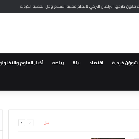
ر أممي من تغلغل لتنظيم داعش في سوريا وتهديده السلم الأهلي
شوؤن كردية
اقتصاد
بيئة
رياضة
أخبار العلوم والتكنولو
طقة..القوات العراقية ترفع الجا
لعودة ..مهجروا سري كانية ينظمو
رة الأملاك…استمرار الانتهاكات بح
لمقدمة لأهالي عفرين
اشتباه بانتمائهما إلى تنظيم داعش
ة الحفر العشوائي للآبار في قام
السابقة
التالية
الكل
الصفحة
الصفحة