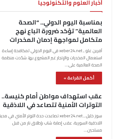
أخبار العلوم والتكنولوجيا
بمناسبة اليوم الدولي.. “الصحة
العالمية” تؤكد ضرورة اتباع نهج
متكامل لمواجهة إدمان المخدرات
آفرين علو ـ xeber24.net في اليوم الدولي لمكافحة إساءة
استعمال المخدرات والإتجار غير المشروع بها، شدّدت منظمة
الصحة العالمية على…
أكمل القراءة »
عقب استهداف مواطن أمام كنيسة..
التوترات الأمنية تتصاعد في اللاذقية
سوز خليل ـ xeber24.net تصاعدت حدة التوتر الأمني في مدي
اللاذقية السورية، عقب إصابة شاب بإطلاق نار من قبل
مسلحين…