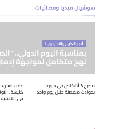
سوشيال ميديا وفضائيات
أخبار العلوم والتكنولوجيا
بمناسبة اليوم الدولي.. “الص
نهج متكامل لمواجهة إدمان
مصرع 5 أشخاص في سوريا
عقب استهدا
بحوادث منفصلة خلال يوم واحد
كنيسة.. التوت
في اللاذقية