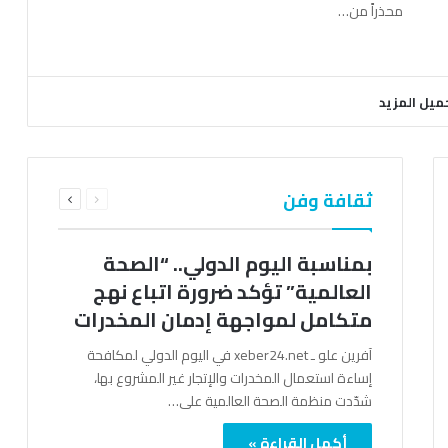
محذراً من…
ميل المزيد
السابقة
التالية
ثقافة وفن
الصفحة
الصفحة
بمناسبة اليوم الدولي.. “الصحة
العالمية” تؤكد ضرورة اتباع نهج
متكامل لمواجهة إدمان المخدرات
آفرين علو ـ xeber24.net في اليوم الدولي لمكافحة
إساءة استعمال المخدرات والإتجار غير المشروع بها،
شدّدت منظمة الصحة العالمية على…
أكمل القراءة »