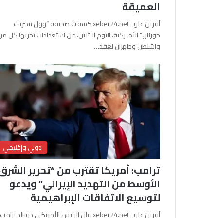
العميقة
آفرين علو ـ xeber24.net كشفت صحيفة “وول ستريت
جورنال” الأميركية، اليوم الاثنين، عن استعدادات تجريها كل من
واشنطن وطهران لعقد…
دولي وإقليمي
ترامب: أمريكا تقترب من “تحرير الشرق
الأوسط من التهديد الإيراني” ويدعو
لتوسيع الاتفاقات الإبراهيمية
آفرين علو ـ xeber24.net قال الرئيس الأمريكي دونالد ترامب،