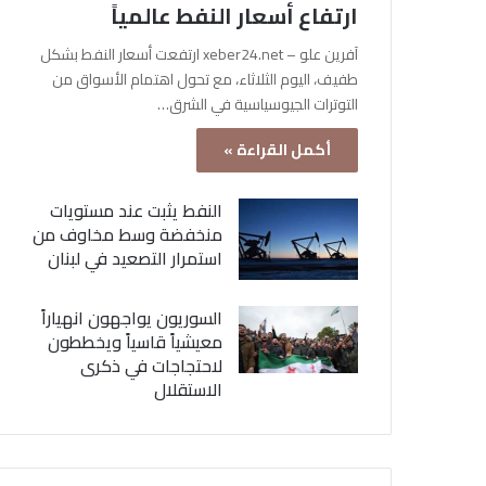
ارتفاع أسعار النفط عالمياً
آفرين علو – xeber24.net ارتفعت أسعار النفط بشكل
طفيف، اليوم الثلاثاء، مع تحول اهتمام الأسواق من
التوترات الجيوسياسية في الشرق…
أكمل القراءة »
النفط يثبت عند مستويات
منخفضة وسط مخاوف من
استمرار التصعيد في لبنان
السوريون يواجهون انهياراً
معيشياً قاسياً ويخططون
لاحتجاجات في ذكرى
الاستقلال