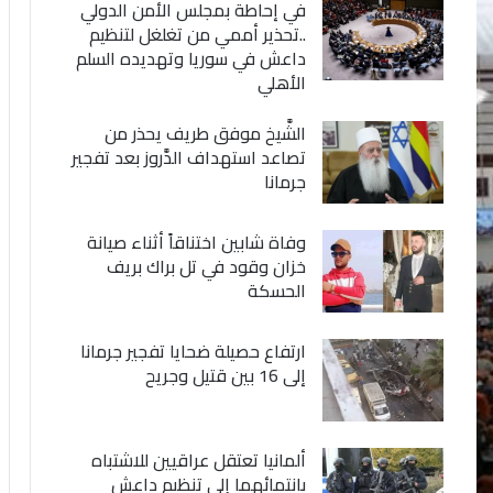
في إحاطة بمجلس الأمن الدولي
..تحذير أممي من تغلغل لتنظيم
داعش في سوريا وتهديده السلم
الأهلي
الشَّيخ موفق طريف يحذر من
تصاعد استهداف الدَّروز بعد تفجير
جرمانا
وفاة شابين اختناقاً أثناء صيانة
خزان وقود في تل براك بريف
الحسكة
ارتفاع حصيلة ضحايا تفجير جرمانا
إلى 16 بين قتيل وجريح
ألمانيا تعتقل عراقيين للاشتباه
بانتمائهما إلى تنظيم داعش