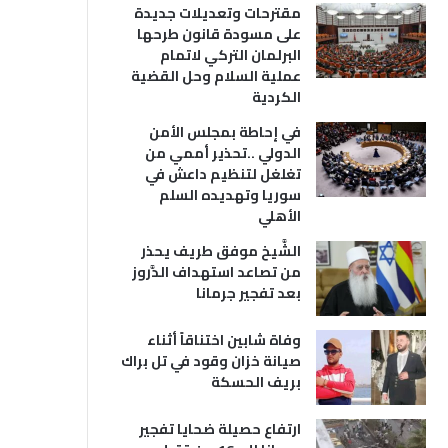
مقترحات وتعديلات جديدة
على مسودة قانون طرحها
البرلمان التركي لاتمام
عملية السلام وحل القضية
الكردية
في إحاطة بمجلس الأمن
الدولي ..تحذير أممي من
تغلغل لتنظيم داعش في
سوريا وتهديده السلم
الأهلي
الشَّيخ موفق طريف يحذر
من تصاعد استهداف الدَّروز
بعد تفجير جرمانا
وفاة شابين اختناقاً أثناء
صيانة خزان وقود في تل براك
بريف الحسكة
ارتفاع حصيلة ضحايا تفجير