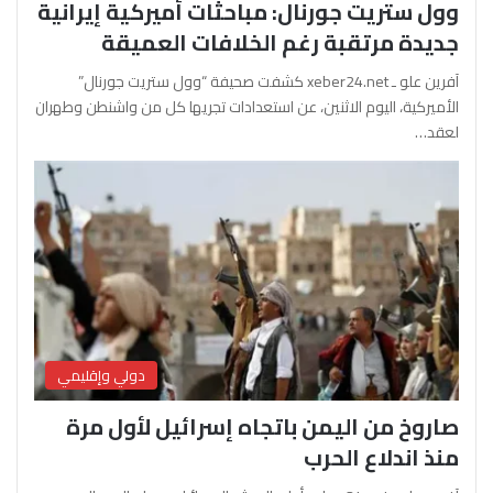
وول ستريت جورنال: مباحثات أميركية إيرانية
جديدة مرتقبة رغم الخلافات العميقة
آفرين علو ـ xeber24.net كشفت صحيفة “وول ستريت جورنال”
الأميركية، اليوم الاثنين، عن استعدادات تجريها كل من واشنطن وطهران
لعقد…
دولي وإقليمي
صاروخ من اليمن باتجاه إسرائيل لأول مرة
منذ اندلاع الحرب