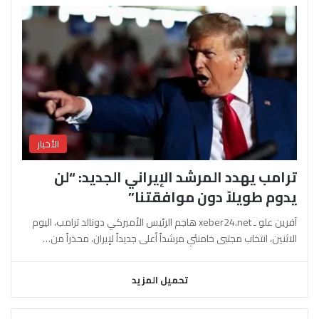
الأخبار
ترامب يهدد المرشد الإيراني الجديد: “لن
يدوم طويلاً دون موافقتنا”
آفرين علو ـ xeber24.net هاجم الرئيس الأميركي دونالد ترامب، اليوم
الاثنين، انتخاب مجتبى خامنئي مرشداً أعلى جديداً لإيران، محذراً من…
تحميل المزيد
السابقة
التالية