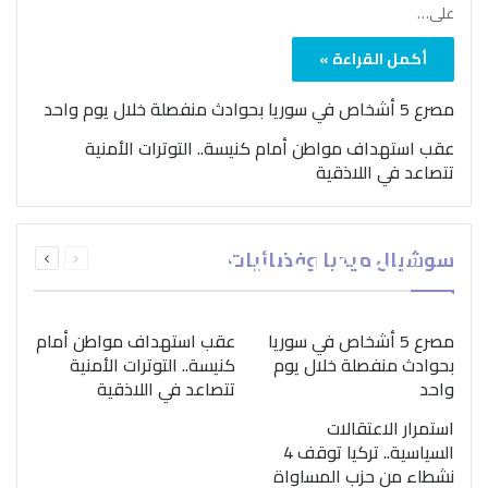
على…
أكمل القراءة »
مصرع 5 أشخاص في سوريا بحوادث منفصلة خلال يوم واحد
عقب استهداف مواطن أمام كنيسة.. التوترات الأمنية
تتصاعد في اللاذقية
بمناسبة اليوم الدولي..
السابقة
التالية
سوشيال ميديا وفضائيات
“الصحة العالمية” تؤكد
الصفحة
الصفحة
ضرورة اتباع نهج متكامل
لمواجهة إدمان المخدرات
مصرع 5 أشخاص في سوريا
عقب استهداف مواطن أمام
بحوادث منفصلة خلال يوم
كنيسة.. التوترات الأمنية
واحد
تتصاعد في اللاذقية
استمرار الاعتقالات
السياسية.. تركيا توقف 4
نشطاء من حزب المساواة