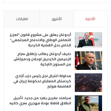
الأخيرة
الأشهر
تعليقات
أردوغان يعلق على مشروع قانون “تعزيز
التضامن الوطني والاندماج المجتمعي”
الخاص بحل القضية الكردية
حليف أردوغان يطالب بإطلاق سراح
الزعيمين الكرديين اوجلان ودميرتاش
من السجون التركية
محاولة اغتيال نجل رئيس حزب آزادي
كردستان المعارض لحكومة إيران في
العاصمة هولير
سيامند عفرين يغرد من جديد: تأجيل
انطلاق قافلة عودة مهجري سري كانيه