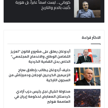
كوباني… ليست اسماً عابراً، بل هوية
كُتبت بالدم والتاريخ
الاكثر قراءة
أردوغان يعلق على مشروع قانون “تعزيز
التضامن الوطني والاندماج المجتمعي”
الخاص بحل القضية الكردية
حليف أردوغان يطالب بإطلاق سراح
الزعيمين الكرديين اوجلان ودميرتاش من
السجون التركية
محاولة اغتيال نجل رئيس حزب آزادي
كردستان المعارض لحكومة إيران في
العاصمة هولير