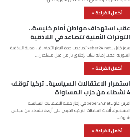
أكمل القراءة »
عقب استهداف مواطن أمام كنيسة..
التوترات الأمنية تتصاعد في اللاذقية
سوز خليل ـ xeber24.net تصاعدت حدة التوتر الأمني في مدينة اللاذقية
السورية، عقب إصابة شاب بإطلاق نار من قبل مسلحين…
أكمل القراءة »
استمرار الاعتقالات السياسية.. تركيا توقف
4 نشطاء من حزب المساواة
آفرين علو ـ xeber24.net في إطار حملة الاعتقالات السياسية
المستمرة، ألقت السلطات التركية القبض على أربعة نشطاء من مجلس
شبيبة…
أكمل القراءة »