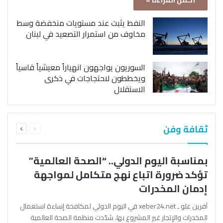
أكمل القراءة »
النفط يثبت عند مستويات منخفضة وسط
مخاوف من استمرار التصعيد في لبنان
السوريون يواجهون انهياراً معيشياً قاسياً
ويخططون لاحتجاجات في ذكرى
الاستقلال
السابقة
التالية
ثقافة وفن
الصفحة
الصفحة
بمناسبة اليوم الدولي.. “الصحة العالمية”
تؤكد ضرورة اتباع نهج متكامل لمواجهة
إدمان المخدرات
آفرين علو ـ xeber24.net في اليوم الدولي لمكافحة إساءة استعمال
المخدرات والإتجار غير المشروع بها، شدّدت منظمة الصحة العالمية