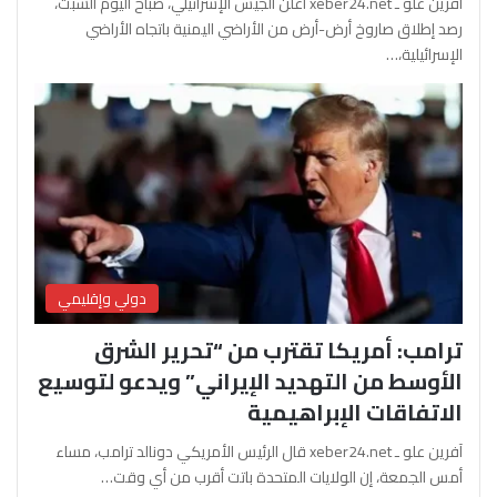
آفرين علو ـ xeber24.net أعلن الجيش الإسرائيلي، صباح اليوم السبت،
رصد إطلاق صاروخ أرض-أرض من الأراضي اليمنية باتجاه الأراضي
الإسرائيلية،…
دولي وإقليمي
ترامب: أمريكا تقترب من “تحرير الشرق
الأوسط من التهديد الإيراني” ويدعو لتوسيع
الاتفاقات الإبراهيمية
آفرين علو ـ xeber24.net قال الرئيس الأمريكي دونالد ترامب، مساء
أمس الجمعة، إن الولايات المتحدة باتت أقرب من أي وقت…