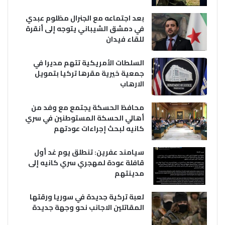
بعد اجتماعه مع الجنرال مظلوم عبدي
في دمشق الشيباني يتوجه إلى أنقرة
للقاء فيدان
السلطات الأمريكية تتهم مديرا في
جمعية خيرية مقرها تركيا بتمويل
الارهاب
محافظ الحسكة يجتمع مع وفد من
أهالي الحسكة المستوطنين في سري
كانيه لبحث إجراءات عودتهم
سيامند عفرين: تنطلق يوم غد أول
قافلة عودة لمهجري سري كانيه إلى
مدينتهم
لعبة تركية جديدة في سوريا ورقتها
المقاتلين الاجانب نحو وجهة جديدة