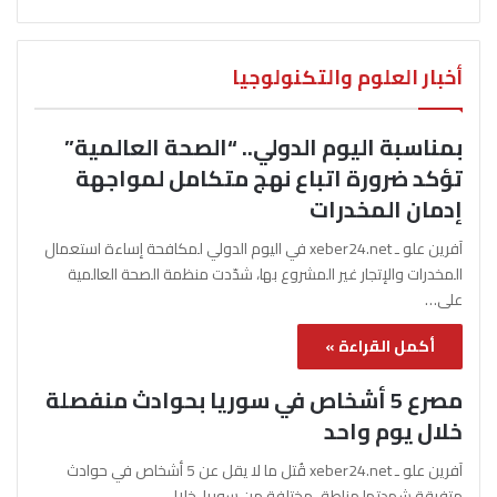
أخبار العلوم والتكنولوجيا
بمناسبة اليوم الدولي.. “الصحة العالمية”
تؤكد ضرورة اتباع نهج متكامل لمواجهة
إدمان المخدرات
آفرين علو ـ xeber24.net في اليوم الدولي لمكافحة إساءة استعمال
المخدرات والإتجار غير المشروع بها، شدّدت منظمة الصحة العالمية
على…
أكمل القراءة »
مصرع 5 أشخاص في سوريا بحوادث منفصلة
خلال يوم واحد
آفرين علو ـ xeber24.net قُتل ما لا يقل عن 5 أشخاص في حوادث
متفرقة شهدتها مناطق مختلفة من سوريا، خلال…