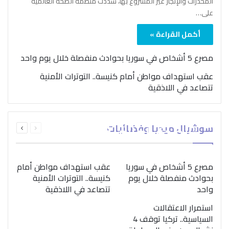
المخدرات والإتجار غير المشروع بها، شدّدت منظمة الصحة العالمية
على…
أكمل القراءة »
مصرع 5 أشخاص في سوريا بحوادث منفصلة خلال يوم واحد
عقب استهداف مواطن أمام كنيسة.. التوترات الأمنية
تتصاعد في اللاذقية
بمناسبة اليوم الدولي..
السابقة
التالية
سوشيال ميديا وفضائيات
“الصحة العالمية” تؤكد
الصفحة
الصفحة
ضرورة اتباع نهج متكامل
لمواجهة إدمان المخدرات
مصرع 5 أشخاص في سوريا
عقب استهداف مواطن أمام
بحوادث منفصلة خلال يوم
كنيسة.. التوترات الأمنية
واحد
تتصاعد في اللاذقية
استمرار الاعتقالات
السياسية.. تركيا توقف 4