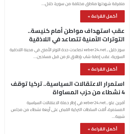
متفرقة شهدتها مناطق مختلفة من سوريا، خلال…
أكمل القراءة »
عقب استهداف مواطن أمام كنيسة..
التوترات الأمنية تتصاعد في اللاذقية
سوز خليل ـ xeber24.net تصاعدت حدة التوتر الأمني في مدينة اللاذقية
السورية، عقب إصابة شاب بإطلاق نار من قبل مسلحين…
أكمل القراءة »
استمرار الاعتقالات السياسية.. تركيا توقف
4 نشطاء من حزب المساواة
آفرين علو ـ xeber24.net في إطار حملة الاعتقالات السياسية
المستمرة، ألقت السلطات التركية القبض على أربعة نشطاء من مجلس
شبيبة…
أكمل القراءة »