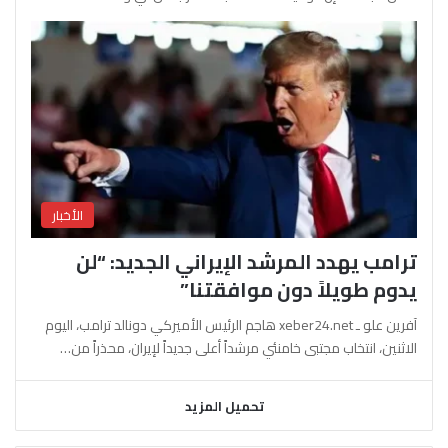
الأخبار
ترامب يهدد المرشد الإيراني الجديد: “لن
يدوم طويلاً دون موافقتنا”
آفرين علو ـ xeber24.net هاجم الرئيس الأميركي دونالد ترامب، اليوم
الاثنين، انتخاب مجتبى خامنئي مرشداً أعلى جديداً لإيران، محذراً من…
تحميل المزيد