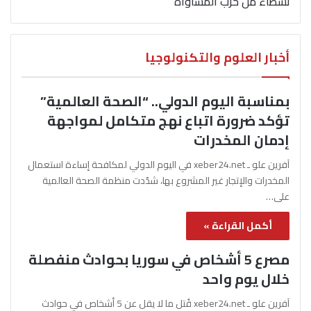
نشطاء من حزب المساواة
أخبار العلوم والتكنولوجيا
بمناسبة اليوم الدولي.. “الصحة العالمية”
تؤكد ضرورة اتباع نهج متكامل لمواجهة
إدمان المخدرات
آفرين علو ـ xeber24.net في اليوم الدولي لمكافحة إساءة استعمال
المخدرات والإتجار غير المشروع بها، شدّدت منظمة الصحة العالمية
على…
أكمل القراءة »
مصرع 5 أشخاص في سوريا بحوادث منفصلة
خلال يوم واحد
آفرين علو ـ xeber24.net قُتل ما لا يقل عن 5 أشخاص في حوادث