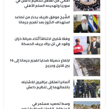
أممي من تغلغل لتنظيم داعش في
سوريا وتهديده السلم الأهلي
الشَّيخ موفق طريف يحذر من تصاعد
استهداف الدَّروز بعد تفجير جرمانا
وفاة شابين اختناقاً أثناء صيانة خزان
وقود في تل براك بريف الحسكة
ارتفاع حصيلة ضحايا تفجير جرمانا إلى 16
بين قتيل وجريح
ألمانيا تعتقل عراقيين للاشتباه
بانتمائهما إلى تنظيم داعش
وسط تصعيد مستمر في
المنطقة..القوات العراقية ترفع