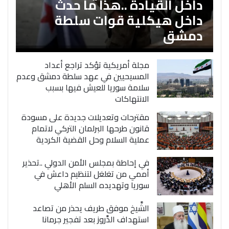
داخل القيادة ..هذا ما حدث
داخل هيكلية قوات سلطة
دمشق
مجلة أمريكية تؤكد تراجع أعداد
المسيحيين في عهد سلطة دمشق وعدم
سلامة سوريا للعيش فيها بسبب
الانتهاكات
مقترحات وتعديلات جديدة على مسودة
قانون طرحها البرلمان التركي لاتمام
عملية السلام وحل القضية الكردية
في إحاطة بمجلس الأمن الدولي ..تحذير
أممي من تغلغل لتنظيم داعش في
سوريا وتهديده السلم الأهلي
الشَّيخ موفق طريف يحذر من تصاعد
استهداف الدَّروز بعد تفجير جرمانا