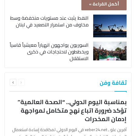
أكمل القراءة »
النفط يثبت عند مستويات منخفضة وسط
مخاوف من استمرار التصعيد في لبنان
السوريون يواجهون انهياراً معيشياً قاسياً
ويخططون لاحتجاجات في ذكرى
الاستقلال
السابقة
التالية
ثقافة وفن
الصفحة
الصفحة
بمناسبة اليوم الدولي.. “الصحة العالمية”
تؤكد ضرورة اتباع نهج متكامل لمواجهة
إدمان المخدرات
آفرين علو ـ xeber24.net في اليوم الدولي لمكافحة إساءة استعمال