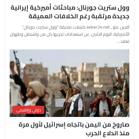
وول ستريت جورنال: مباحثات أميركية إيرانية
جديدة مرتقبة رغم الخلافات العميقة
آفرين علو ـ xeber24.net كشفت صحيفة “وول ستريت جورنال”
الأميركية، اليوم الاثنين، عن استعدادات تجريها كل من واشنطن وطهران
لعقد…
دولي وإقليمي
صاروخ من اليمن باتجاه إسرائيل لأول مرة
منذ اندلاع الحرب