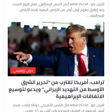
آفرين علو ـ xeber24.net أعلن الجيش الإسرائيلي، صباح اليوم السبت،
رصد إطلاق صاروخ أرض-أرض من الأراضي اليمنية باتجاه الأراضي
الإسرائيلية،…
دولي وإقليمي
ترامب: أمريكا تقترب من “تحرير الشرق
الأوسط من التهديد الإيراني” ويدعو لتوسيع
الاتفاقات الإبراهيمية
آفرين علو ـ xeber24.net قال الرئيس الأمريكي دونالد ترامب، مساء
أمس الجمعة، إن الولايات المتحدة باتت أقرب من أي وقت…