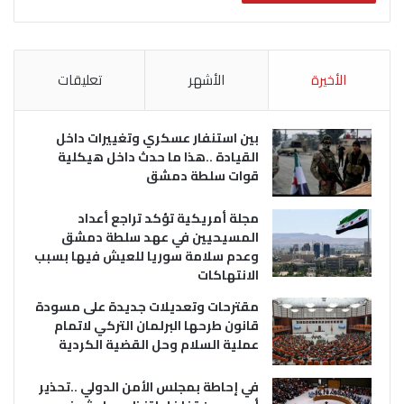
الأخيرة
الأشهر
تعليقات
بين استنفار عسكري وتغييرات داخل
القيادة ..هذا ما حدث داخل هيكلية
قوات سلطة دمشق
مجلة أمريكية تؤكد تراجع أعداد
المسيحيين في عهد سلطة دمشق
وعدم سلامة سوريا للعيش فيها بسبب
الانتهاكات
مقترحات وتعديلات جديدة على مسودة
قانون طرحها البرلمان التركي لاتمام
عملية السلام وحل القضية الكردية
في إحاطة بمجلس الأمن الدولي ..تحذير