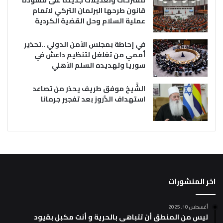
مقترحات وتعديلات جديدة على مسودة
قانون طرحها البرلمان التركي لاتمام
عملية السلام وحل القضية الكردية
في إحاطة بمجلس الأمن الدولي ..تحذير
أممي من تغلغل لتنظيم داعش في
سوريا وتهديده السلم الأهلي
الشَّيخ موفق طريف يحذر من تصاعد
استهداف الدَّروز بعد تفجير جرمانا
اخر المنشورات
أغسطس 10, 2025
ليس من المنطق أن تتباهى بالحرية و أنت مكبل بقيود