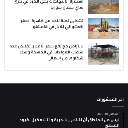
استمرار الانتهاكات بحق الكرد في كري
سبي شمال سوريا
تشكيل لجنة للحد من ظاهرة الحفر
العشوائي للآبار في قامشلو
بالتزامن مع رفع سعر الامبير..تقليص عدد
ساعات المولدات في الحسكة وسط
شكاوى من الاهالي
اخر المنشورات
أغسطس 10, 2025
ليس من المنطق أن تتباهى بالحرية و أنت مكبل بقيود
المنطق