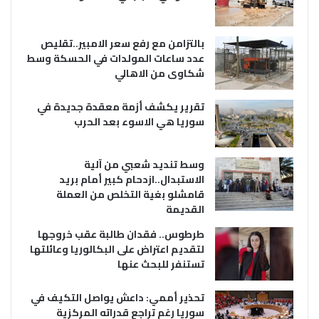
بالتزامن مع رفع سعر الامبير..تقليص
عدد ساعات المولدات في الحسكة وسط
شكاوى من الاهالي
تقرير يكشف أزمة معقدة جديدة في
سوريا هي الاسوء بعد الحرب
وسط تنديد شعبي من آلية
الاستبدال..ازدحام كبير أمام بريد
قامشلو بغية التخلص من العملة
القديمة
طرطوس.. فقدان طالبة عقب خروجها
لتقديم اعتراض على البكالوريا وعائلتها
تستنفر للبحث عنها
تحذير أممي: داعش يواصل التكيف في
سوريا رغم تراجع قدراته المركزية