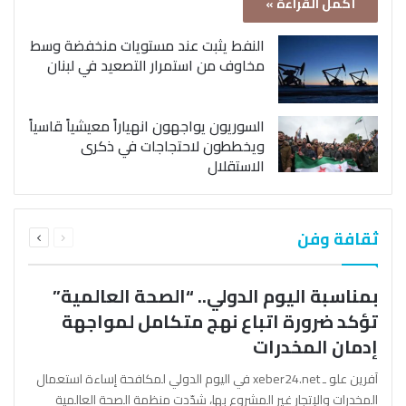
أكمل القراءة »
النفط يثبت عند مستويات منخفضة وسط
مخاوف من استمرار التصعيد في لبنان
السوريون يواجهون انهياراً معيشياً قاسياً
ويخططون لاحتجاجات في ذكرى
الاستقلال
السابقة
التالية
ثقافة وفن
الصفحة
الصفحة
بمناسبة اليوم الدولي.. “الصحة العالمية”
تؤكد ضرورة اتباع نهج متكامل لمواجهة
إدمان المخدرات
آفرين علو ـ xeber24.net في اليوم الدولي لمكافحة إساءة استعمال
المخدرات والإتجار غير المشروع بها، شدّدت منظمة الصحة العالمية