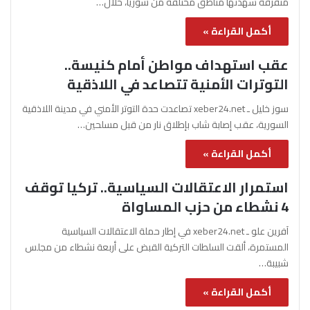
متفرقة شهدتها مناطق مختلفة من سوريا، خلال…
أكمل القراءة »
عقب استهداف مواطن أمام كنيسة..
التوترات الأمنية تتصاعد في اللاذقية
سوز خليل ـ xeber24.net تصاعدت حدة التوتر الأمني في مدينة اللاذقية
السورية، عقب إصابة شاب بإطلاق نار من قبل مسلحين…
أكمل القراءة »
استمرار الاعتقالات السياسية.. تركيا توقف
4 نشطاء من حزب المساواة
آفرين علو ـ xeber24.net في إطار حملة الاعتقالات السياسية
المستمرة، ألقت السلطات التركية القبض على أربعة نشطاء من مجلس
شبيبة…
أكمل القراءة »