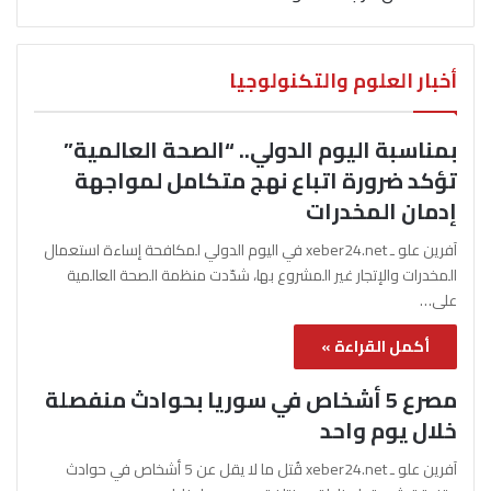
أخبار العلوم والتكنولوجيا
بمناسبة اليوم الدولي.. “الصحة العالمية”
تؤكد ضرورة اتباع نهج متكامل لمواجهة
إدمان المخدرات
آفرين علو ـ xeber24.net في اليوم الدولي لمكافحة إساءة استعمال
المخدرات والإتجار غير المشروع بها، شدّدت منظمة الصحة العالمية
على…
أكمل القراءة »
مصرع 5 أشخاص في سوريا بحوادث منفصلة
خلال يوم واحد
آفرين علو ـ xeber24.net قُتل ما لا يقل عن 5 أشخاص في حوادث