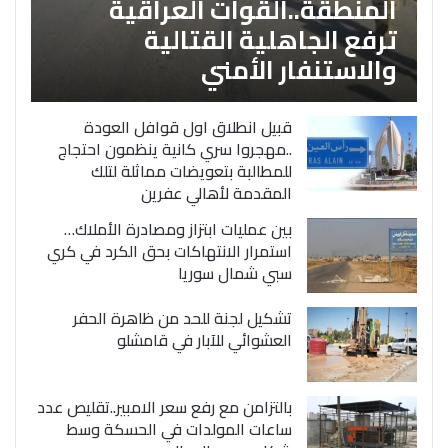
المنطقة..القوات العراقية
ترفع الجاهلية القتالية
والاستنفار الأمني
قبيل انطلاق اول قوافل العودة
..مهجروا سري كانية ينظمون احتجاج
للمطالبة بتعويضات مماثلة لتلك
المقدمة لأهالي عفرين
بين عمليات ابتزاز ومصادرة الأملاك…
استمرار الانتهاكات بحق الكرد في كري
سبي شمال سوريا
تشكيل لجنة للحد من ظاهرة الحفر
العشوائي للآبار في قامشلو
بالتزامن مع رفع سعر الامبير..تقليص عدد
ساعات المولدات في الحسكة وسط