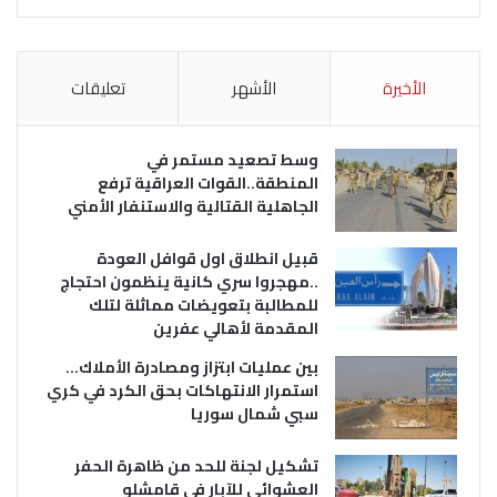
الأخيرة
الأشهر
تعليقات
وسط تصعيد مستمر في
المنطقة..القوات العراقية ترفع
الجاهلية القتالية والاستنفار الأمني
قبيل انطلاق اول قوافل العودة
..مهجروا سري كانية ينظمون احتجاج
للمطالبة بتعويضات مماثلة لتلك
المقدمة لأهالي عفرين
بين عمليات ابتزاز ومصادرة الأملاك…
استمرار الانتهاكات بحق الكرد في كري
سبي شمال سوريا
تشكيل لجنة للحد من ظاهرة الحفر
العشوائي للآبار في قامشلو