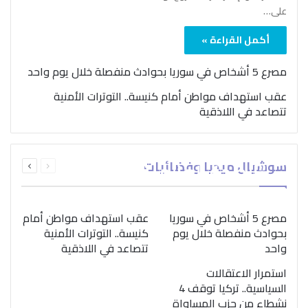
على…
أكمل القراءة »
مصرع 5 أشخاص في سوريا بحوادث منفصلة خلال يوم واحد
عقب استهداف مواطن أمام كنيسة.. التوترات الأمنية
تتصاعد في اللاذقية
بمناسبة اليوم الدولي..
السابقة
التالية
سوشيال ميديا وفضائيات
“الصحة العالمية” تؤكد
الصفحة
الصفحة
ضرورة اتباع نهج متكامل
لمواجهة إدمان المخدرات
مصرع 5 أشخاص في سوريا
عقب استهداف مواطن أمام
بحوادث منفصلة خلال يوم
كنيسة.. التوترات الأمنية
واحد
تتصاعد في اللاذقية
استمرار الاعتقالات
السياسية.. تركيا توقف 4
نشطاء من حزب المساواة