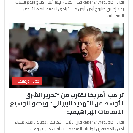
آفرين علو ـ xeber24.net أعلن الجيش الإسرائيلي، صباح اليوم السبت،
رصد إطلاق صاروخ أرض-أرض من الأراضي اليمنية باتجاه الأراضي
الإسرائيلية،…
دولي وإقليمي
ترامب: أمريكا تقترب من “تحرير الشرق
الأوسط من التهديد الإيراني” ويدعو لتوسيع
الاتفاقات الإبراهيمية
آفرين علو ـ xeber24.net قال الرئيس الأمريكي دونالد ترامب، مساء
أمس الجمعة، إن الولايات المتحدة باتت أقرب من أي وقت…