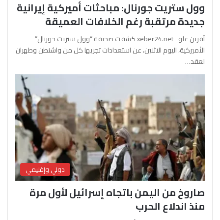
وول ستريت جورنال: مباحثات أميركية إيرانية
جديدة مرتقبة رغم الخلافات العميقة
آفرين علو ـ xeber24.net كشفت صحيفة “وول ستريت جورنال”
الأميركية، اليوم الاثنين، عن استعدادات تجريها كل من واشنطن وطهران
لعقد…
دولي وإقليمي
صاروخ من اليمن باتجاه إسرائيل لأول مرة
منذ اندلاع الحرب