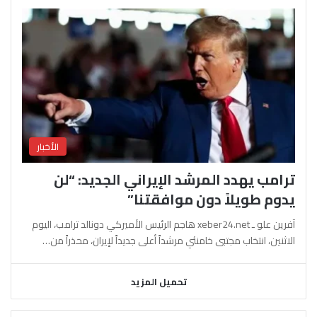
الأخبار
ترامب يهدد المرشد الإيراني الجديد: “لن
يدوم طويلاً دون موافقتنا”
آفرين علو ـ xeber24.net هاجم الرئيس الأميركي دونالد ترامب، اليوم
الاثنين، انتخاب مجتبى خامنئي مرشداً أعلى جديداً لإيران، محذراً من…
تحميل المزيد