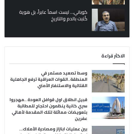
كوباني… ليست اسماً عابراً، بل هوية
كُتبت بالدم والتاريخ
الاكثر قراءة
وسط تصعيد مستمر في
المنطقة..القوات العراقية ترفع الجاهلية
القتالية والاستنفار الأمني
قبيل انطلاق اول قوافل العودة ..مهجروا
سري كانية ينظمون احتجاج للمطالبة
بتعويضات مماثلة لتلك المقدمة لأهالي
عفرين
بين عمليات ابتزاز ومصادرة الأملاك…