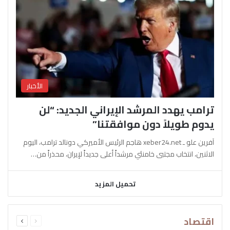
الأخبار
ترامب يهدد المرشد الإيراني الجديد: “لن
يدوم طويلاً دون موافقتنا”
آفرين علو ـ xeber24.net هاجم الرئيس الأميركي دونالد ترامب، اليوم
الاثنين، انتخاب مجتبى خامنئي مرشداً أعلى جديداً لإيران، محذراً من…
تحميل المزيد
السابقة
التالية
اقتصاد
الصفحة
الصفحة