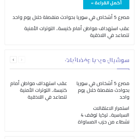
أكمل القراءة »
مصرع 5 أشخاص في سوريا بحوادث منفصلة خلال يوم واحد
عقب استهداف مواطن أمام كنيسة.. التوترات الأمنية
تتصاعد في اللاذقية
بمناسبة اليوم الدولي..
السابقة
التالية
سوشيال ميديا وفضائيات
“الصحة العالمية” تؤكد
الصفحة
الصفحة
ضرورة اتباع نهج متكامل
لمواجهة إدمان المخدرات
مصرع 5 أشخاص في سوريا
عقب استهداف مواطن أمام
بحوادث منفصلة خلال يوم
كنيسة.. التوترات الأمنية
واحد
تتصاعد في اللاذقية
استمرار الاعتقالات
السياسية.. تركيا توقف 4
نشطاء من حزب المساواة