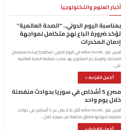
أخبار العلوم والتكنولوجيا
بمناسبة اليوم الدولي.. “الصحة العالمية”
تؤكد ضرورة اتباع نهج متكامل لمواجهة
إدمان المخدرات
آفرين علو ـ xeber24.net في اليوم الدولي لمكافحة إساءة استعمال
المخدرات والإتجار غير المشروع بها، شدّدت منظمة الصحة العالمية
على…
أكمل القراءة »
مصرع 5 أشخاص في سوريا بحوادث منفصلة
خلال يوم واحد
آفرين علو ـ xeber24.net قُتل ما لا يقل عن 5 أشخاص في حوادث
متفرقة شهدتها مناطق مختلفة من سوريا، خلال…
أكمل القراءة »