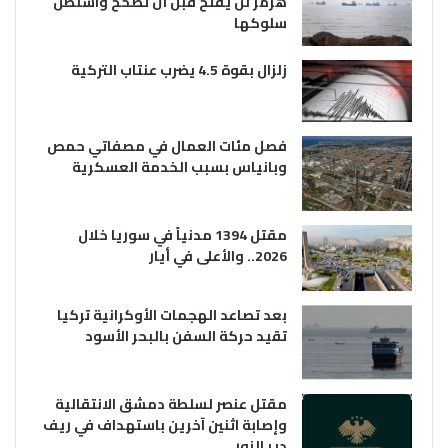
هرمز لن يفتح قبل أن تصحح واشنطن
سلوكها
زلزال بقوة 4.5 يضرب عنتاب التركية
فصل مئات العمال في مصفاتي حمص
وبانياس بسبب الخدمة العسكرية
مقتل 1394 مدنياً في سوريا خلال
2026.. والأعلى في أيار
بعد تصاعد الهجمات الأوكرانية تركيا
تقيد حركة السفن بالبحر الأسود
مقتل عنصر لسلطة دمشق الانتقالية
وإصابة اثنين آخرين باستهداف في ريف
دير الزور