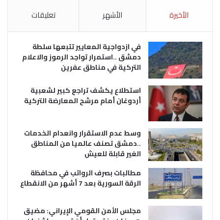
الأخيرة
الأشهر
تعليقات
في ازدواجية المعايير تتبعها سلطة
دمشق ..استمرار تواجد الرموز والاعلام
التركية في مناطق عفرين
استطلاع يكشف تراجع كبير لشعبية
أردوغان أمام مرشح المعارضة التركية
وسط عدم الاستقرار وانعدام الخدمات
..دمشق تصنف عالميا من المناطق
الغير قابلة للعيش
مطالبات بصرف الرواتب في محافظة
الرقة السورية بعد 7 أشهر من الانقطاع
مجلس الأمن القومي الإيراني: مضيق