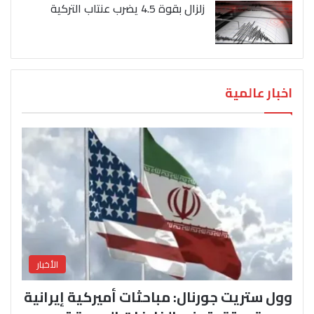
زلزال بقوة 4.5 يضرب عنتاب التركية
اخبار عالمية
الأخبار
وول ستريت جورنال: مباحثات أميركية إيرانية