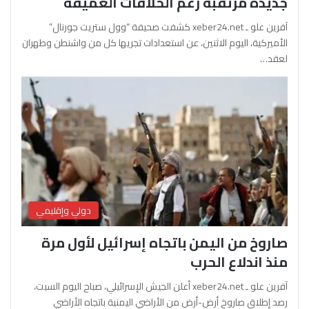
جديدة مرتقبة رغم الخلافات العميقة
آفرين علو ـ xeber24.net كشفت صحيفة “وول ستريت جورنال”
الأميركية، اليوم الاثنين، عن استعدادات تجريها كل من واشنطن وطهران
لعقد…
دولي وإقليمي
صاروخ من اليمن باتجاه إسرائيل لأول مرة
منذ اندلاع الحرب
آفرين علو ـ xeber24.net أعلن الجيش الإسرائيلي، صباح اليوم السبت،
رصد إطلاق صاروخ أرض-أرض من الأراضي اليمنية باتجاه الأراضي