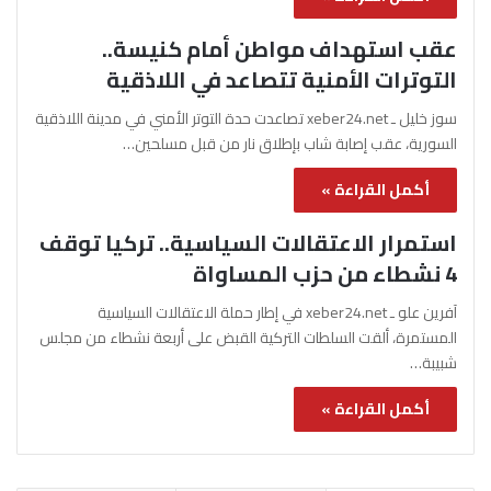
عقب استهداف مواطن أمام كنيسة..
التوترات الأمنية تتصاعد في اللاذقية
سوز خليل ـ xeber24.net تصاعدت حدة التوتر الأمني في مدينة اللاذقية
السورية، عقب إصابة شاب بإطلاق نار من قبل مسلحين…
أكمل القراءة »
استمرار الاعتقالات السياسية.. تركيا توقف
4 نشطاء من حزب المساواة
آفرين علو ـ xeber24.net في إطار حملة الاعتقالات السياسية
المستمرة، ألقت السلطات التركية القبض على أربعة نشطاء من مجلس
شبيبة…
أكمل القراءة »