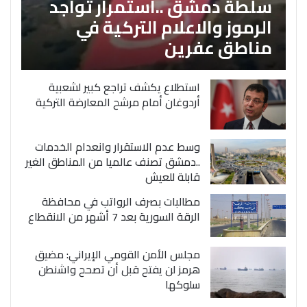
سلطة دمشق ..استمرار تواجد
الرموز والاعلام التركية في
مناطق عفرين
استطلاع يكشف تراجع كبير لشعبية
أردوغان أمام مرشح المعارضة التركية
وسط عدم الاستقرار وانعدام الخدمات
..دمشق تصنف عالميا من المناطق الغير
قابلة للعيش
مطالبات بصرف الرواتب في محافظة
الرقة السورية بعد 7 أشهر من الانقطاع
مجلس الأمن القومي الإيراني: مضيق
هرمز لن يفتح قبل أن تصحح واشنطن
سلوكها