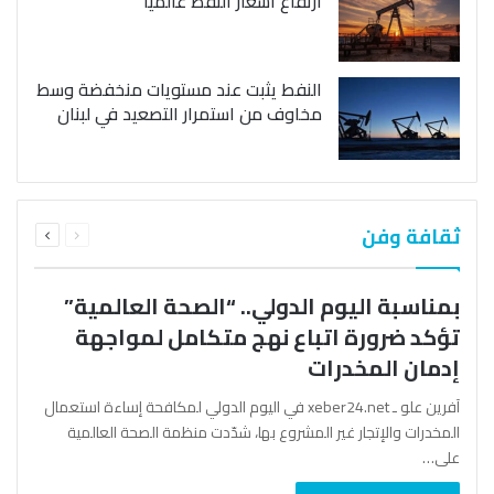
ارتفاع أسعار النفط عالمياً
النفط يثبت عند مستويات منخفضة وسط
مخاوف من استمرار التصعيد في لبنان
السابقة
التالية
ثقافة وفن
الصفحة
الصفحة
بمناسبة اليوم الدولي.. “الصحة العالمية”
تؤكد ضرورة اتباع نهج متكامل لمواجهة
إدمان المخدرات
آفرين علو ـ xeber24.net في اليوم الدولي لمكافحة إساءة استعمال
المخدرات والإتجار غير المشروع بها، شدّدت منظمة الصحة العالمية
على…