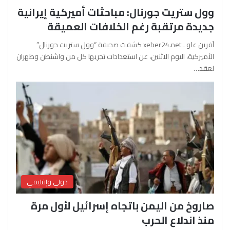
وول ستريت جورنال: مباحثات أميركية إيرانية
جديدة مرتقبة رغم الخلافات العميقة
آفرين علو ـ xeber24.net كشفت صحيفة “وول ستريت جورنال”
الأميركية، اليوم الاثنين، عن استعدادات تجريها كل من واشنطن وطهران
لعقد…
دولي وإقليمي
صاروخ من اليمن باتجاه إسرائيل لأول مرة
منذ اندلاع الحرب