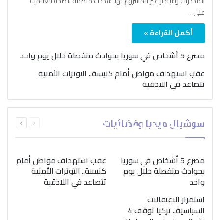
المخدرات والإتجار غير المشروع بها، شدّدت منظمة الصحة العالمية
على…
أكمل القراءة »
مصرع 5 أشخاص في سوريا بحوادث منفصلة خلال يوم واحد
عقب استهداف مواطن أمام كنيسة.. التوترات الأمنية
تتصاعد في اللاذقية
بمناسبة اليوم الدولي..
السابقة
التالية
سوشيال ميديا وفضائيات
“الصحة العالمية” تؤكد
الصفحة
الصفحة
ضرورة اتباع نهج متكامل
لمواجهة إدمان المخدرات
مصرع 5 أشخاص في سوريا
عقب استهداف مواطن أمام
بحوادث منفصلة خلال يوم
كنيسة.. التوترات الأمنية
واحد
تتصاعد في اللاذقية
استمرار الاعتقالات
السياسية.. تركيا توقف 4