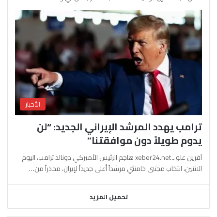
الأخبار
ترامب يهدد المرشد الإيراني الجديد: “لن
يدوم طويلاً دون موافقتنا”
آفرين علو ـ xeber24.net هاجم الرئيس الأميركي دونالد ترامب، اليوم
الاثنين، انتخاب مجتبى خامنئي مرشداً أعلى جديداً لإيران، محذراً من…
تحميل المزيد