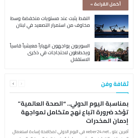
أكمل القراءة »
النفط يثبت عند مستويات منخفضة وسط
مخاوف من استمرار التصعيد في لبنان
السوريون يواجهون انهياراً معيشياً قاسياً
ويخططون لاحتجاجات في ذكرى
الاستقلال
السابقة
التالية
ثقافة وفن
الصفحة
الصفحة
بمناسبة اليوم الدولي.. “الصحة العالمية”
تؤكد ضرورة اتباع نهج متكامل لمواجهة
إدمان المخدرات
آفرين علو ـ xeber24.net في اليوم الدولي لمكافحة إساءة استعمال