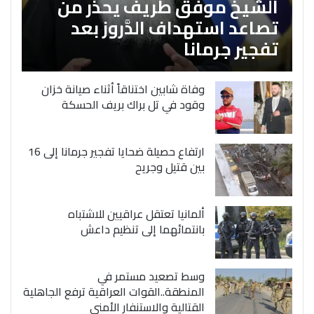
الشَّيخ موفق طريف يحذر من
تصاعد استهداف الدَّروز بعد
تفجير جرمانا
وفاة شابين اختناقاً أثناء صيانة خزان
وقود في تل براك بريف الحسكة
ارتفاع حصيلة ضحايا تفجير جرمانا إلى 16
بين قتيل وجريح
ألمانيا تعتقل عراقيين للاشتباه
بانتمائهما إلى تنظيم داعش
وسط تصعيد مستمر في
المنطقة..القوات العراقية ترفع الجاهلية
القتالية والاستنفار الأمني