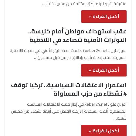
متفرقة شهدتها مناطق مختلفة من سوريا، خلال…
أكمل القراءة »
عقب استهداف مواطن أمام كنيسة..
التوترات الأمنية تتصاعد في اللاذقية
سوز خليل ـ xeber24.net تصاعدت حدة التوتر الأمني في مدينة اللاذقية
السورية، عقب إصابة شاب بإطلاق نار من قبل مسلحين…
أكمل القراءة »
استمرار الاعتقالات السياسية.. تركيا توقف
4 نشطاء من حزب المساواة
آفرين علو ـ xeber24.net في إطار حملة الاعتقالات السياسية
المستمرة، ألقت السلطات التركية القبض على أربعة نشطاء من مجلس
شبيبة…
أكمل القراءة »