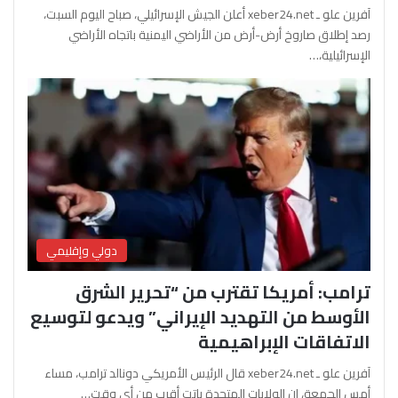
آفرين علو ـ xeber24.net أعلن الجيش الإسرائيلي، صباح اليوم السبت،
رصد إطلاق صاروخ أرض-أرض من الأراضي اليمنية باتجاه الأراضي
الإسرائيلية،…
دولي وإقليمي
ترامب: أمريكا تقترب من “تحرير الشرق
الأوسط من التهديد الإيراني” ويدعو لتوسيع
الاتفاقات الإبراهيمية
آفرين علو ـ xeber24.net قال الرئيس الأمريكي دونالد ترامب، مساء
أمس الجمعة، إن الولايات المتحدة باتت أقرب من أي وقت…