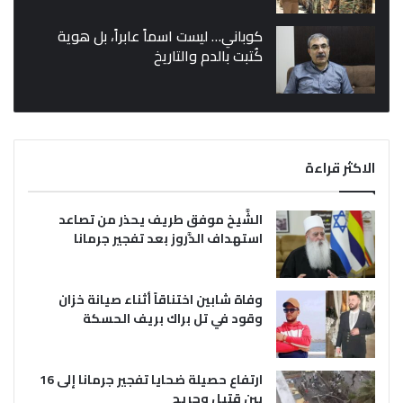
كوباني… ليست اسماً عابراً، بل هوية
كُتبت بالدم والتاريخ
الاكثر قراءة
الشَّيخ موفق طريف يحذر من تصاعد
استهداف الدَّروز بعد تفجير جرمانا
وفاة شابين اختناقاً أثناء صيانة خزان
وقود في تل براك بريف الحسكة
ارتفاع حصيلة ضحايا تفجير جرمانا إلى 16
بين قتيل وجريح