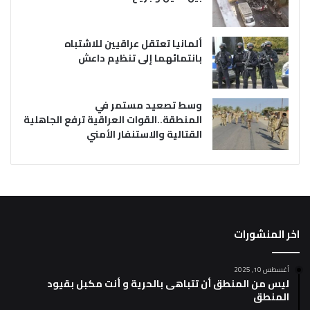
ألمانيا تعتقل عراقيين للاشتباه
بانتمائهما إلى تنظيم داعش
وسط تصعيد مستمر في
المنطقة..القوات العراقية ترفع الجاهلية
القتالية والاستنفار الأمني
اخر المنشورات
أغسطس 10, 2025
ليس من المنطق أن تتباهى بالحرية و أنت مكبل بقيود
المنطق