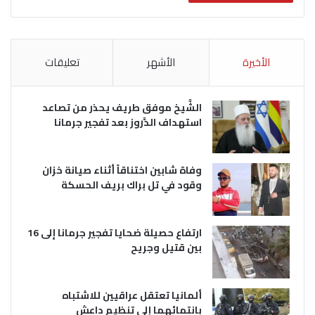
الأخيرة
الأشهر
تعليقات
الشَّيخ موفق طريف يحذر من تصاعد
استهداف الدَّروز بعد تفجير جرمانا
وفاة شابين اختناقاً أثناء صيانة خزان
وقود في تل براك بريف الحسكة
ارتفاع حصيلة ضحايا تفجير جرمانا إلى 16
بين قتيل وجريح
ألمانيا تعتقل عراقيين للاشتباه
بانتمائهما إلى تنظيم داعش