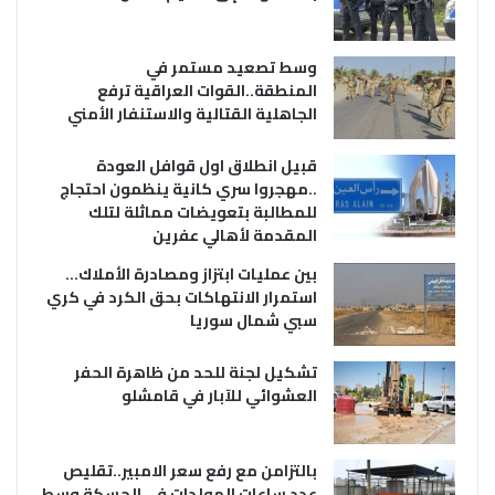
وسط تصعيد مستمر في
المنطقة..القوات العراقية ترفع
الجاهلية القتالية والاستنفار الأمني
قبيل انطلاق اول قوافل العودة
..مهجروا سري كانية ينظمون احتجاج
للمطالبة بتعويضات مماثلة لتلك
المقدمة لأهالي عفرين
بين عمليات ابتزاز ومصادرة الأملاك…
استمرار الانتهاكات بحق الكرد في كري
سبي شمال سوريا
تشكيل لجنة للحد من ظاهرة الحفر
العشوائي للآبار في قامشلو
بالتزامن مع رفع سعر الامبير..تقليص
عدد ساعات المولدات في الحسكة وسط