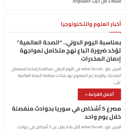
نشطاء من حزب المساواة
أخبار العلوم والتكنولوجيا
بمناسبة اليوم الدولي.. “الصحة العالمية”
تؤكد ضرورة اتباع نهج متكامل لمواجهة
إدمان المخدرات
آفرين علو ـ xeber24.net في اليوم الدولي لمكافحة إساءة استعمال
المخدرات والإتجار غير المشروع بها، شدّدت منظمة الصحة العالمية
على…
أكمل القراءة »
مصرع 5 أشخاص في سوريا بحوادث منفصلة
خلال يوم واحد
آفرين علو ـ xeber24.net قُتل ما لا يقل عن 5 أشخاص في حوادث