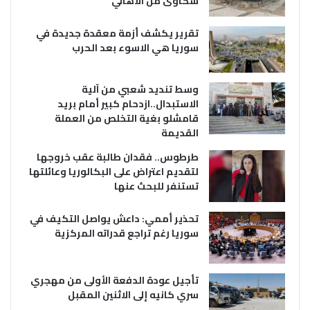
شكاوى من الاهالي
تقرير يكشف أزمة معقدة جديدة في
سوريا هي الاسوء بعد الحرب
وسط تنديد شعبي من آلية
الاستبدال..ازدحام كبير أمام بريد
قامشلو بغية التخلص من العملة
القديمة
طرطوس.. فقدان طالبة عقب خروجها
لتقديم اعتراض على البكالوريا وعائلتها
تستنفر للبحث عنها
تحذير أممي: داعش يواصل التكيف في
سوريا رغم تراجع قدراته المركزية
تأجيل عودة الدفعة الأولى من مهجري
سري كانيه إلى الاثنين المقبل