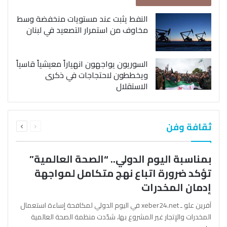
النفط يثبت عند مستويات منخفضة وسط
مخاوف من استمرار التصعيد في لبنان
السوريون يواجهون انهياراً معيشياً قاسياً
ويخططون لاحتجاجات في ذكرى
الاستقلال
السابقة
التالية
ثقافة وفن
الصفحة
الصفحة
بمناسبة اليوم الدولي.. “الصحة العالمية”
تؤكد ضرورة اتباع نهج متكامل لمواجهة
إدمان المخدرات
آفرين علو ـ xeber24.net في اليوم الدولي لمكافحة إساءة استعمال
المخدرات والإتجار غير المشروع بها، شدّدت منظمة الصحة العالمية