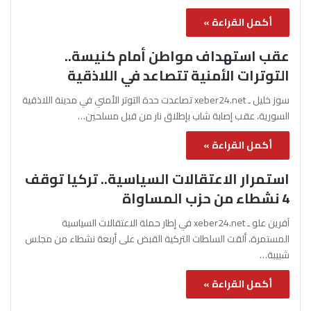
أكمل القراءة »
عقب استهداف مواطن أمام كنيسة..
التوترات الأمنية تتصاعد في اللاذقية
سوز خليل ـ xeber24.net تصاعدت حدة التوتر الأمني في مدينة اللاذقية
السورية، عقب إصابة شاب بإطلاق نار من قبل مسلحين…
أكمل القراءة »
استمرار الاعتقالات السياسية.. تركيا توقف
4 نشطاء من حزب المساواة
آفرين علو ـ xeber24.net في إطار حملة الاعتقالات السياسية
المستمرة، ألقت السلطات التركية القبض على أربعة نشطاء من مجلس
شبيبة…
أكمل القراءة »