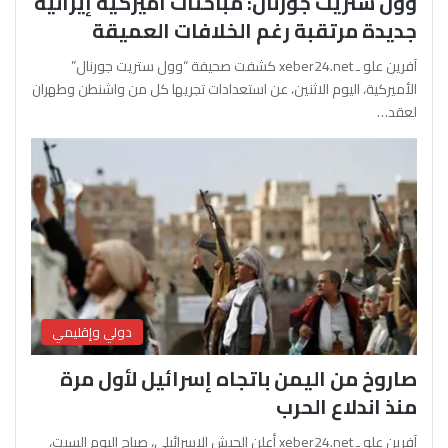
وول ستريت جورنال: مباحثات أميركية إيرانية
جديدة مرتقبة رغم الخلافات العميقة
آفرين علو ـ xeber24.net كشفت صحيفة “وول ستريت جورنال”
الأميركية، اليوم الاثنين، عن استعدادات تجريها كل من واشنطن وطهران
لعقد…
دولي وإقليمي
صاروخ من اليمن باتجاه إسرائيل لأول مرة
منذ اندلاع الحرب
آفرين علو ـ xeber24.net أعلن الجيش الإسرائيلي، صباح اليوم السبت،