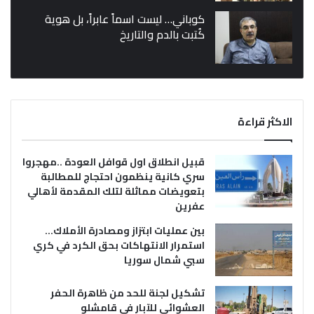
كوباني… ليست اسماً عابراً، بل هوية
كُتبت بالدم والتاريخ
الاكثر قراءة
قبيل انطلاق اول قوافل العودة ..مهجروا
سري كانية ينظمون احتجاج للمطالبة
بتعويضات مماثلة لتلك المقدمة لأهالي
عفرين
بين عمليات ابتزاز ومصادرة الأملاك…
استمرار الانتهاكات بحق الكرد في كري
سبي شمال سوريا
تشكيل لجنة للحد من ظاهرة الحفر
العشوائي للآبار في قامشلو