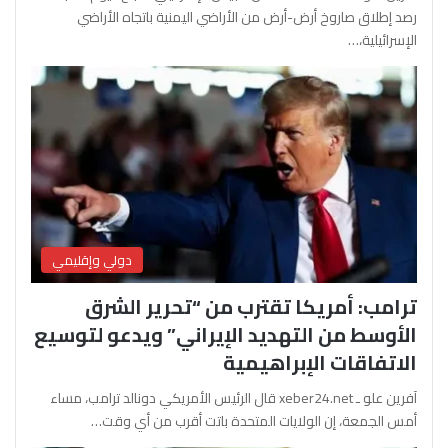
رصد إطلاق صاروخ أرض-أرض من الأراضي اليمنية باتجاه الأراضي
الإسرائيلية،…
دولي وإقليمي
ترامب: أمريكا تقترب من “تحرير الشرق
الأوسط من التهديد الإيراني” ويدعو لتوسيع
الاتفاقات الإبراهيمية
آفرين علو ـ xeber24.net قال الرئيس الأمريكي دونالد ترامب، مساء
أمس الجمعة، إن الولايات المتحدة باتت أقرب من أي وقت…