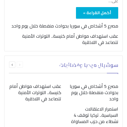
على…
أكمل القراءة »
مصرع 5 أشخاص في سوريا بحوادث منفصلة خلال يوم واحد
عقب استهداف مواطن أمام كنيسة.. التوترات الأمنية
تتصاعد في اللاذقية
بمناسبة اليوم الدولي..
السابقة
التالية
سوشيال ميديا وفضائيات
“الصحة العالمية” تؤكد
الصفحة
الصفحة
ضرورة اتباع نهج متكامل
لمواجهة إدمان المخدرات
مصرع 5 أشخاص في سوريا
عقب استهداف مواطن أمام
بحوادث منفصلة خلال يوم
كنيسة.. التوترات الأمنية
واحد
تتصاعد في اللاذقية
استمرار الاعتقالات
السياسية.. تركيا توقف 4
نشطاء من حزب المساواة