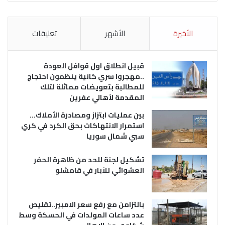
الأخيرة
الأشهر
تعليقات
قبيل انطلاق اول قوافل العودة
..مهجروا سري كانية ينظمون احتجاج
للمطالبة بتعويضات مماثلة لتلك
المقدمة لأهالي عفرين
بين عمليات ابتزاز ومصادرة الأملاك…
استمرار الانتهاكات بحق الكرد في كري
سبي شمال سوريا
تشكيل لجنة للحد من ظاهرة الحفر
العشوائي للآبار في قامشلو
بالتزامن مع رفع سعر الامبير..تقليص
عدد ساعات المولدات في الحسكة وسط