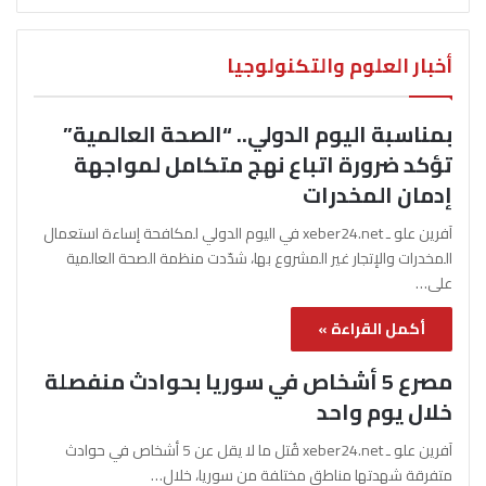
أخبار العلوم والتكنولوجيا
بمناسبة اليوم الدولي.. “الصحة العالمية”
تؤكد ضرورة اتباع نهج متكامل لمواجهة
إدمان المخدرات
آفرين علو ـ xeber24.net في اليوم الدولي لمكافحة إساءة استعمال
المخدرات والإتجار غير المشروع بها، شدّدت منظمة الصحة العالمية
على…
أكمل القراءة »
مصرع 5 أشخاص في سوريا بحوادث منفصلة
خلال يوم واحد
آفرين علو ـ xeber24.net قُتل ما لا يقل عن 5 أشخاص في حوادث
متفرقة شهدتها مناطق مختلفة من سوريا، خلال…