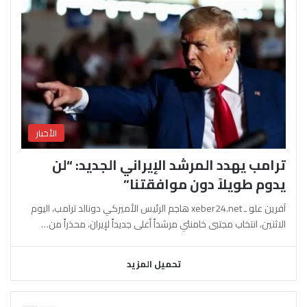
الأخبار
ترامب يهدد المرشد الإيراني الجديد: “لن
يدوم طويلاً دون موافقتنا”
آفرين علو ـ xeber24.net هاجم الرئيس الأميركي دونالد ترامب، اليوم
الاثنين، انتخاب مجتبى خامنئي مرشداً أعلى جديداً لإيران، محذراً من…
تحميل المزيد
السابقة
التالية