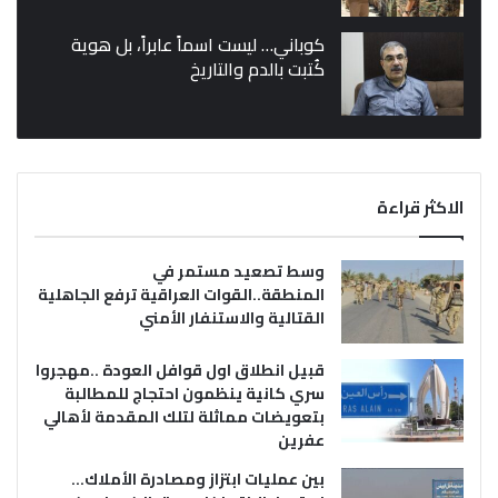
كوباني… ليست اسماً عابراً، بل هوية
كُتبت بالدم والتاريخ
الاكثر قراءة
وسط تصعيد مستمر في
المنطقة..القوات العراقية ترفع الجاهلية
القتالية والاستنفار الأمني
قبيل انطلاق اول قوافل العودة ..مهجروا
سري كانية ينظمون احتجاج للمطالبة
بتعويضات مماثلة لتلك المقدمة لأهالي
عفرين
بين عمليات ابتزاز ومصادرة الأملاك…