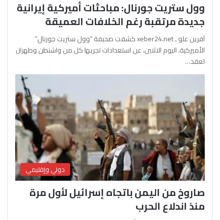
وول ستريت جورنال: مباحثات أميركية إيرانية
جديدة مرتقبة رغم الخلافات العميقة
آفرين علو ـ xeber24.net كشفت صحيفة “وول ستريت جورنال”
الأميركية، اليوم الاثنين، عن استعدادات تجريها كل من واشنطن وطهران
لعقد…
دولي وإقليمي
صاروخ من اليمن باتجاه إسرائيل لأول مرة
منذ اندلاع الحرب