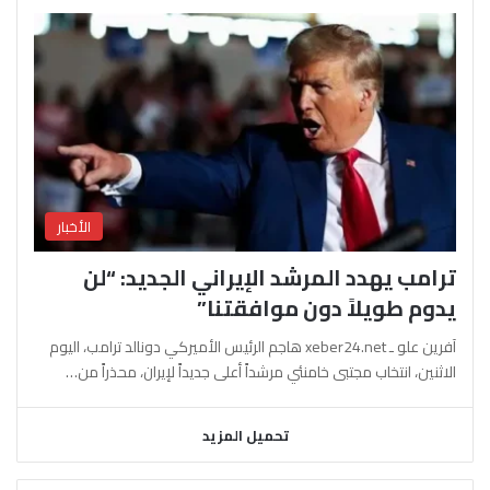
الأخبار
ترامب يهدد المرشد الإيراني الجديد: “لن
يدوم طويلاً دون موافقتنا”
آفرين علو ـ xeber24.net هاجم الرئيس الأميركي دونالد ترامب، اليوم
الاثنين، انتخاب مجتبى خامنئي مرشداً أعلى جديداً لإيران، محذراً من…
تحميل المزيد