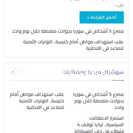
على…
أكمل القراءة »
مصرع 5 أشخاص في سوريا بحوادث منفصلة خلال يوم واحد
عقب استهداف مواطن أمام كنيسة.. التوترات الأمنية
تتصاعد في اللاذقية
بمناسبة اليوم الدولي..
السابقة
التالية
سوشيال ميديا وفضائيات
“الصحة العالمية” تؤكد
الصفحة
الصفحة
ضرورة اتباع نهج متكامل
لمواجهة إدمان المخدرات
مصرع 5 أشخاص في سوريا
عقب استهداف مواطن أمام
بحوادث منفصلة خلال يوم
كنيسة.. التوترات الأمنية
واحد
تتصاعد في اللاذقية
استمرار الاعتقالات
السياسية.. تركيا توقف 4
نشطاء من حزب المساواة