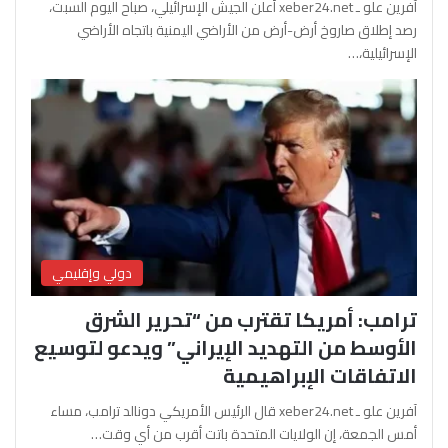
آفرين علو ـ xeber24.net أعلن الجيش الإسرائيلي، صباح اليوم السبت،
رصد إطلاق صاروخ أرض-أرض من الأراضي اليمنية باتجاه الأراضي
الإسرائيلية،…
دولي وإقليمي
ترامب: أمريكا تقترب من “تحرير الشرق
الأوسط من التهديد الإيراني” ويدعو لتوسيع
الاتفاقات الإبراهيمية
آفرين علو ـ xeber24.net قال الرئيس الأمريكي دونالد ترامب، مساء
أمس الجمعة، إن الولايات المتحدة باتت أقرب من أي وقت…