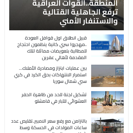
المنطقة..القوات العراقية
ترفع الجاهلية القتالية
والاستنفار الأمني
قبيل انطلاق اول قوافل العودة
..مهجروا سري كانية ينظمون احتجاج
للمطالبة بتعويضات مماثلة لتلك
المقدمة لأهالي عفرين
بين عمليات ابتزاز ومصادرة الأملاك…
استمرار الانتهاكات بحق الكرد في كري
سبي شمال سوريا
تشكيل لجنة للحد من ظاهرة الحفر
العشوائي للآبار في قامشلو
بالتزامن مع رفع سعر الامبير..تقليص عدد
ساعات المولدات في الحسكة وسط