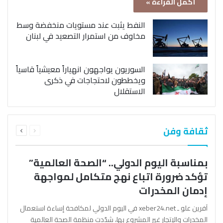
أكمل القراءة »
النفط يثبت عند مستويات منخفضة وسط
مخاوف من استمرار التصعيد في لبنان
السوريون يواجهون انهياراً معيشياً قاسياً
ويخططون لاحتجاجات في ذكرى
الاستقلال
السابقة
التالية
ثقافة وفن
الصفحة
الصفحة
بمناسبة اليوم الدولي.. “الصحة العالمية”
تؤكد ضرورة اتباع نهج متكامل لمواجهة
إدمان المخدرات
آفرين علو ـ xeber24.net في اليوم الدولي لمكافحة إساءة استعمال
المخدرات والإتجار غير المشروع بها، شدّدت منظمة الصحة العالمية