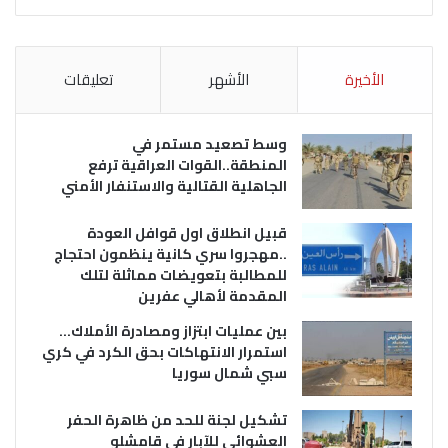
الأخيرة
الأشهر
تعليقات
وسط تصعيد مستمر في
المنطقة..القوات العراقية ترفع
الجاهلية القتالية والاستنفار الأمني
قبيل انطلاق اول قوافل العودة
..مهجروا سري كانية ينظمون احتجاج
للمطالبة بتعويضات مماثلة لتلك
المقدمة لأهالي عفرين
بين عمليات ابتزاز ومصادرة الأملاك…
استمرار الانتهاكات بحق الكرد في كري
سبي شمال سوريا
تشكيل لجنة للحد من ظاهرة الحفر
العشوائي للآبار في قامشلو