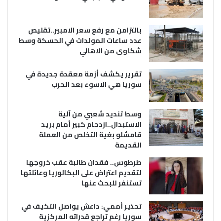
بالتزامن مع رفع سعر الامبير..تقليص
عدد ساعات المولدات في الحسكة وسط
شكاوى من الاهالي
تقرير يكشف أزمة معقدة جديدة في
سوريا هي الاسوء بعد الحرب
وسط تنديد شعبي من آلية
الاستبدال..ازدحام كبير أمام بريد
قامشلو بغية التخلص من العملة
القديمة
طرطوس.. فقدان طالبة عقب خروجها
لتقديم اعتراض على البكالوريا وعائلتها
تستنفر للبحث عنها
تحذير أممي: داعش يواصل التكيف في
سوريا رغم تراجع قدراته المركزية