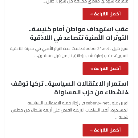
متفرقة شهدتها مناطق مختلفة من سوريا، خلال…
أكمل القراءة »
عقب استهداف مواطن أمام كنيسة..
التوترات الأمنية تتصاعد في اللاذقية
سوز خليل ـ xeber24.net تصاعدت حدة التوتر الأمني في مدينة اللاذقية
السورية، عقب إصابة شاب بإطلاق نار من قبل مسلحين…
أكمل القراءة »
استمرار الاعتقالات السياسية.. تركيا توقف
4 نشطاء من حزب المساواة
آفرين علو ـ xeber24.net في إطار حملة الاعتقالات السياسية
المستمرة، ألقت السلطات التركية القبض على أربعة نشطاء من مجلس
شبيبة…
أكمل القراءة »