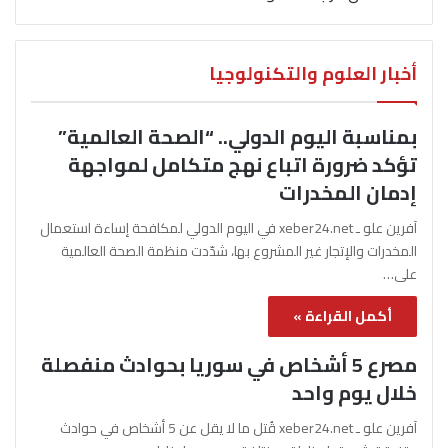
أخبار العلوم والتكنولوجيا
بمناسبة اليوم الدولي.. “الصحة العالمية”
تؤكد ضرورة اتباع نهج متكامل لمواجهة
إدمان المخدرات
آفرين علو ـ xeber24.net في اليوم الدولي لمكافحة إساءة استعمال
المخدرات والإتجار غير المشروع بها، شدّدت منظمة الصحة العالمية
على…
أكمل القراءة »
مصرع 5 أشخاص في سوريا بحوادث منفصلة
خلال يوم واحد
آفرين علو ـ xeber24.net قُتل ما لا يقل عن 5 أشخاص في حوادث