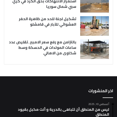
استمرار الانتهاكات بحق الكرد في كري
سبي شمال سوريا
تشكيل لجنة للحد من ظاهرة الحفر
العشوائي للآبار في قامشلو
بالتزامن مع رفع سعر الامبير..تقليص عدد
ساعات المولدات في الحسكة وسط
شكاوى من الاهالي
اخر المنشورات
أغسطس 10, 2025
ليس من المنطق أن تتباهى بالحرية و أنت مكبل بقيود
المنطق