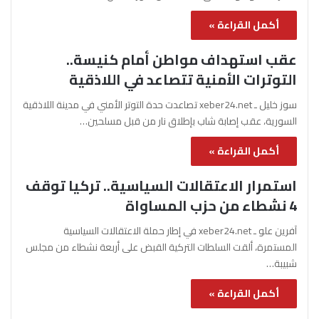
أكمل القراءة »
عقب استهداف مواطن أمام كنيسة..
التوترات الأمنية تتصاعد في اللاذقية
سوز خليل ـ xeber24.net تصاعدت حدة التوتر الأمني في مدينة اللاذقية
السورية، عقب إصابة شاب بإطلاق نار من قبل مسلحين…
أكمل القراءة »
استمرار الاعتقالات السياسية.. تركيا توقف
4 نشطاء من حزب المساواة
آفرين علو ـ xeber24.net في إطار حملة الاعتقالات السياسية
المستمرة، ألقت السلطات التركية القبض على أربعة نشطاء من مجلس
شبيبة…
أكمل القراءة »