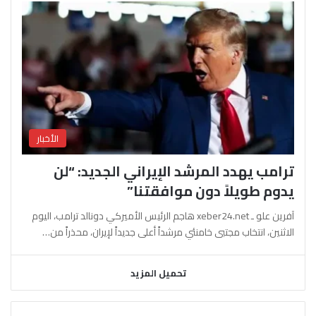
الأخبار
ترامب يهدد المرشد الإيراني الجديد: “لن
يدوم طويلاً دون موافقتنا”
آفرين علو ـ xeber24.net هاجم الرئيس الأميركي دونالد ترامب، اليوم
الاثنين، انتخاب مجتبى خامنئي مرشداً أعلى جديداً لإيران، محذراً من…
تحميل المزيد
السابقة
التالية