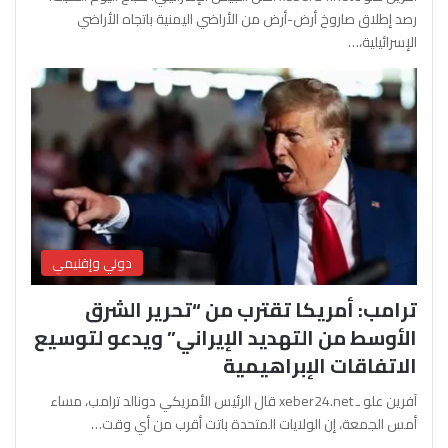
رصد إطلاق صاروخ أرض-أرض من الأراضي اليمنية باتجاه الأراضي
الإسرائيلية،…
دولي وإقليمي
ترامب: أمريكا تقترب من “تحرير الشرق
الأوسط من التهديد الإيراني” ويدعو لتوسيع
الاتفاقات الإبراهيمية
آفرين علو ـ xeber24.net قال الرئيس الأمريكي دونالد ترامب، مساء
أمس الجمعة، إن الولايات المتحدة باتت أقرب من أي وقت…