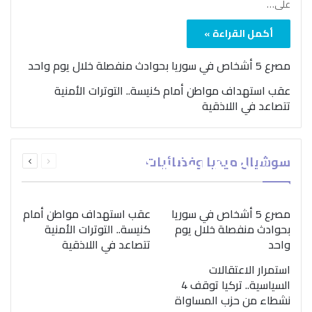
على…
أكمل القراءة »
مصرع 5 أشخاص في سوريا بحوادث منفصلة خلال يوم واحد
عقب استهداف مواطن أمام كنيسة.. التوترات الأمنية
تتصاعد في اللاذقية
بمناسبة اليوم الدولي..
السابقة
التالية
سوشيال ميديا وفضائيات
“الصحة العالمية” تؤكد
الصفحة
الصفحة
ضرورة اتباع نهج متكامل
لمواجهة إدمان المخدرات
مصرع 5 أشخاص في سوريا
عقب استهداف مواطن أمام
بحوادث منفصلة خلال يوم
كنيسة.. التوترات الأمنية
واحد
تتصاعد في اللاذقية
استمرار الاعتقالات
السياسية.. تركيا توقف 4
نشطاء من حزب المساواة