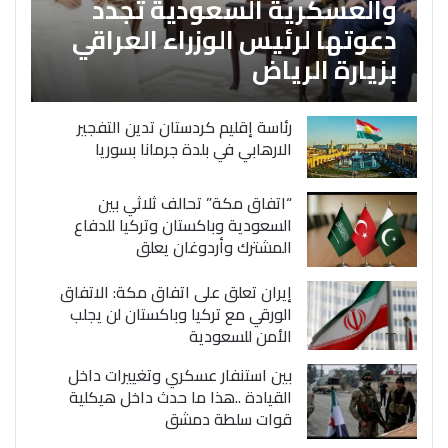
والعسكرية السعودية تجدد
دعوتها لرئيس الوزراء العراقي
بزيارة الرياض
رئاسة إقليم كردستان تدين التفجير
الارهابي في بلدة جرمانا بسوريا
“اتفاق مكة” تحالف ثلاثي بين
السعودية وباكستان وتركيا للدفاع
المشترك وأردوغان يعلق
إيران تعلق على اتفاق مكة: الاتفاق
الورقي مع تركيا وباكستان لن يجلب
الأمن للسعودية
بين استنفار عسكري وتغييرات داخل
القيادة ..هذا ما حدث داخل هيكلية
قوات سلطة دمشق