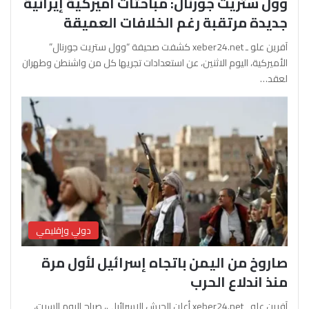
وول ستريت جورنال: مباحثات أميركية إيرانية
جديدة مرتقبة رغم الخلافات العميقة
آفرين علو ـ xeber24.net كشفت صحيفة “وول ستريت جورنال”
الأميركية، اليوم الاثنين، عن استعدادات تجريها كل من واشنطن وطهران
لعقد…
دولي وإقليمي
صاروخ من اليمن باتجاه إسرائيل لأول مرة
منذ اندلاع الحرب
آفرين علو ـ xeber24.net أعلن الجيش الإسرائيلي، صباح اليوم السبت،