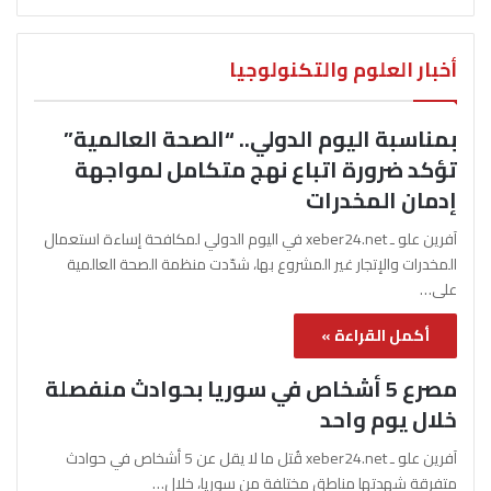
أخبار العلوم والتكنولوجيا
بمناسبة اليوم الدولي.. “الصحة العالمية”
تؤكد ضرورة اتباع نهج متكامل لمواجهة
إدمان المخدرات
آفرين علو ـ xeber24.net في اليوم الدولي لمكافحة إساءة استعمال
المخدرات والإتجار غير المشروع بها، شدّدت منظمة الصحة العالمية
على…
أكمل القراءة »
مصرع 5 أشخاص في سوريا بحوادث منفصلة
خلال يوم واحد
آفرين علو ـ xeber24.net قُتل ما لا يقل عن 5 أشخاص في حوادث
متفرقة شهدتها مناطق مختلفة من سوريا، خلال…