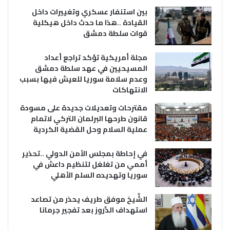
بين استنفار عسكري وتغييرات داخل
القيادة ..هذا ما حدث داخل هيكلية
قوات سلطة دمشق
مجلة أمريكية تؤكد تراجع أعداد
المسيحيين في عهد سلطة دمشق
وعدم سلامة سوريا للعيش فيها بسبب
الانتهاكات
مقترحات وتعديلات جديدة على مسودة
قانون طرحها البرلمان التركي لاتمام
عملية السلام وحل القضية الكردية
في إحاطة بمجلس الأمن الدولي ..تحذير
أممي من تغلغل لتنظيم داعش في
سوريا وتهديده السلم الأهلي
الشَّيخ موفق طريف يحذر من تصاعد
استهداف الدَّروز بعد تفجير جرمانا