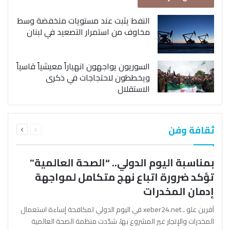
النفط يثبت عند مستويات منخفضة وسط
مخاوف من استمرار التصعيد في لبنان
السوريون يواجهون انهياراً معيشياً قاسياً
ويخططون لاحتجاجات في ذكرى
الاستقلال
السابقة
التالية
ثقافة وفن
الصفحة
الصفحة
بمناسبة اليوم الدولي.. “الصحة العالمية”
تؤكد ضرورة اتباع نهج متكامل لمواجهة
إدمان المخدرات
آفرين علو ـ xeber24.net في اليوم الدولي لمكافحة إساءة استعمال
المخدرات والإتجار غير المشروع بها، شدّدت منظمة الصحة العالمية