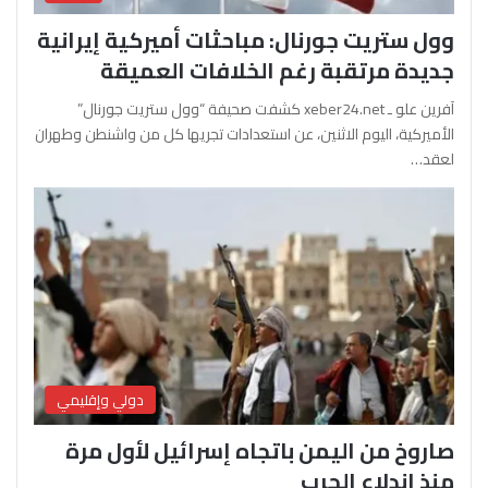
وول ستريت جورنال: مباحثات أميركية إيرانية
جديدة مرتقبة رغم الخلافات العميقة
آفرين علو ـ xeber24.net كشفت صحيفة “وول ستريت جورنال”
الأميركية، اليوم الاثنين، عن استعدادات تجريها كل من واشنطن وطهران
لعقد…
دولي وإقليمي
صاروخ من اليمن باتجاه إسرائيل لأول مرة
منذ اندلاع الحرب