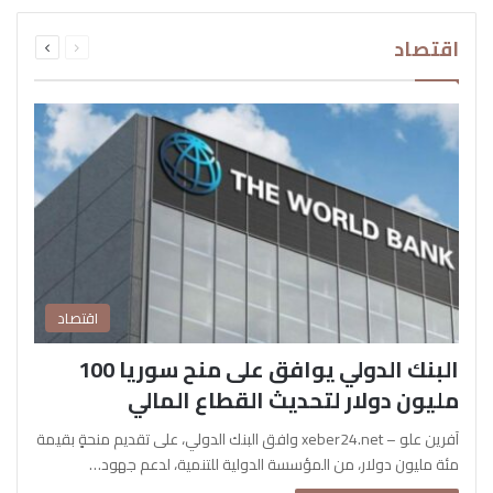
السابقة
التالية
اقتصاد
الصفحة
الصفحة
اقتصاد
البنك الدولي يوافق على منح سوريا 100
مليون دولار لتحديث القطاع المالي
آفرين علو – xeber24.net وافق البنك الدولي، على تقديم منحةٍ بقيمة
مئة مليون دولار، من المؤسسة الدولية للتنمية، لدعم جهود…