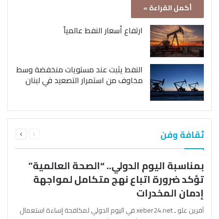
أكمل القراءة »
ارتفاع أسعار النفط عالمياً
النفط يثبت عند مستويات منخفضة وسط
مخاوف من استمرار التصعيد في لبنان
السابقة
التالية
ثقافة وفن
الصفحة
الصفحة
بمناسبة اليوم الدولي.. “الصحة العالمية”
تؤكد ضرورة اتباع نهج متكامل لمواجهة
إدمان المخدرات
آفرين علو ـ xeber24.net في اليوم الدولي لمكافحة إساءة استعمال