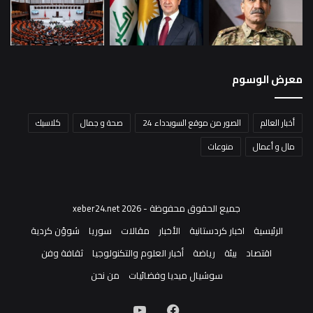
معرض الوسوم
أخبار العالم
الصور من موقع السويدداء 24
صحة و جمال
كلاسيك
مال و أعمال
منوعات
جميع الحقوق محفوظة - xeber24.net 2026
الرئيسية
اخبار كردستانية
الأخبار
مقالات
سوريا
شوؤن كردية
اقتصاد
بيئة
رياضة
أخبار العلوم والتكنولوجيا
ثقافة وفن
سوشيال ميديا وفضائيات
من نحن
فيسبوك
‫YouTube