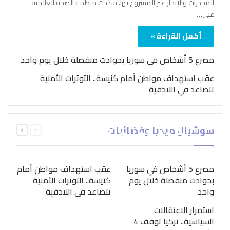
المخدرات والإتجار غير المشروع بها، شدّدت منظمة الصحة العالمية
على…
أكمل القراءة »
مصرع 5 أشخاص في سوريا بحوادث منفصلة خلال يوم واحد
عقب استهداف مواطن أمام كنيسة.. التوترات الأمنية
تتصاعد في اللاذقية
بمناسبة اليوم الدولي..
السابقة
التالية
سوشيال ميديا وفضائيات
“الصحة العالمية” تؤكد
الصفحة
الصفحة
ضرورة اتباع نهج متكامل
لمواجهة إدمان المخدرات
مصرع 5 أشخاص في سوريا
عقب استهداف مواطن أمام
بحوادث منفصلة خلال يوم
كنيسة.. التوترات الأمنية
واحد
تتصاعد في اللاذقية
استمرار الاعتقالات
السياسية.. تركيا توقف 4