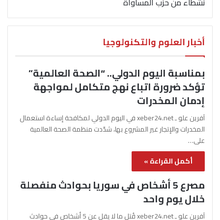
نشطاء من حزب المساواة
أخبار العلوم والتكنولوجيا
بمناسبة اليوم الدولي.. “الصحة العالمية”
تؤكد ضرورة اتباع نهج متكامل لمواجهة
إدمان المخدرات
آفرين علو ـ xeber24.net في اليوم الدولي لمكافحة إساءة استعمال
المخدرات والإتجار غير المشروع بها، شدّدت منظمة الصحة العالمية
على…
أكمل القراءة »
مصرع 5 أشخاص في سوريا بحوادث منفصلة
خلال يوم واحد
آفرين علو ـ xeber24.net قُتل ما لا يقل عن 5 أشخاص في حوادث