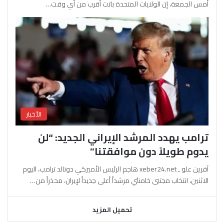
أمس الجمعة، إن الولايات المتحدة باتت أقرب من أي وقت…
الأخبار
ترامب يهدد المرشد الإيراني الجديد: “لن
يدوم طويلاً دون موافقتنا”
آفرين علو ـ xeber24.net هاجم الرئيس الأميركي دونالد ترامب، اليوم
الاثنين، انتخاب مجتبى خامنئي مرشداً أعلى جديداً لإيران، محذراً من…
تحميل المزيد