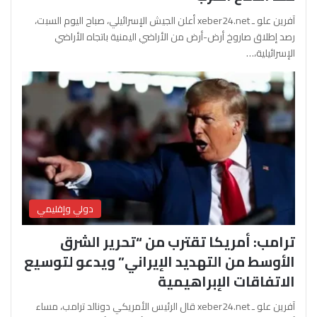
آفرين علو ـ xeber24.net أعلن الجيش الإسرائيلي، صباح اليوم السبت،
رصد إطلاق صاروخ أرض-أرض من الأراضي اليمنية باتجاه الأراضي
الإسرائيلية،…
دولي وإقليمي
ترامب: أمريكا تقترب من “تحرير الشرق
الأوسط من التهديد الإيراني” ويدعو لتوسيع
الاتفاقات الإبراهيمية
آفرين علو ـ xeber24.net قال الرئيس الأمريكي دونالد ترامب، مساء