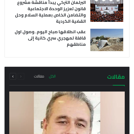
البرلمان التركي يبدأ مناقشة مشروع
قانون تعزيز الوحدة الاجتماعية
والتضامن الخاص بعملية السلام وحل
القضية الكردية
عقب انطلاقها صباح اليوم..وصول اول
قافلة لمهجري سري كانية إلى
مناطقهم
أغسطس 10, 2026
أغسطس 10, 2026
سيامند عفرين يؤكد اعتقال عدد من المعتدين على
احتجاجات عمالية في العاصمة التركية والسلطات
العائلات الكردية العائدة إلى سري كانيه وتعليق
عمليات العودة مؤقتا
الامنية تعتقل العشرات من المحتجين
السابقة
التالية
مجموع
مجموع
مقالات
الكل
مقالات
الصفحة
الصفحة