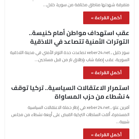
متفرقة شهدتها مناطق مختلفة من سوريا، خلال…
أكمل القراءة »
عقب استهداف مواطن أمام كنيسة..
التوترات الأمنية تتصاعد في اللاذقية
سوز خليل ـ xeber24.net تصاعدت حدة التوتر الأمني في مدينة اللاذقية
السورية، عقب إصابة شاب بإطلاق نار من قبل مسلحين…
أكمل القراءة »
استمرار الاعتقالات السياسية.. تركيا توقف
4 نشطاء من حزب المساواة
آفرين علو ـ xeber24.net في إطار حملة الاعتقالات السياسية
المستمرة، ألقت السلطات التركية القبض على أربعة نشطاء من مجلس
شبيبة…
أكمل القراءة »