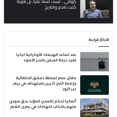
كوباني… ليست اسماً عابراً، بل هوية
كُتبت بالدم والتاريخ
الاكثر قراءة
بعد تصاعد الهجمات الأوكرانية تركيا
تقيد حركة السفن بالبحر الأسود
مقتل عنصر لسلطة دمشق الانتقالية
وإصابة اثنين آخرين باستهداف في ريف
دير الزور
ألمانيا تحكم بالسجن المؤبد بحق سوري
متهم بارتكاب انتهاكات في بصرى الشام