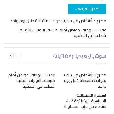
أكمل القراءة »
مصرع 5 أشخاص في سوريا بحوادث منفصلة خلال يوم واحد
عقب استهداف مواطن أمام كنيسة.. التوترات الأمنية
تتصاعد في اللاذقية
بمناسبة اليوم الدولي..
السابقة
التالية
سوشيال ميديا وفضائيات
“الصحة العالمية” تؤكد
الصفحة
الصفحة
ضرورة اتباع نهج متكامل
لمواجهة إدمان المخدرات
مصرع 5 أشخاص في سوريا
عقب استهداف مواطن أمام
بحوادث منفصلة خلال يوم
كنيسة.. التوترات الأمنية
واحد
تتصاعد في اللاذقية
استمرار الاعتقالات
السياسية.. تركيا توقف 4
نشطاء من حزب المساواة