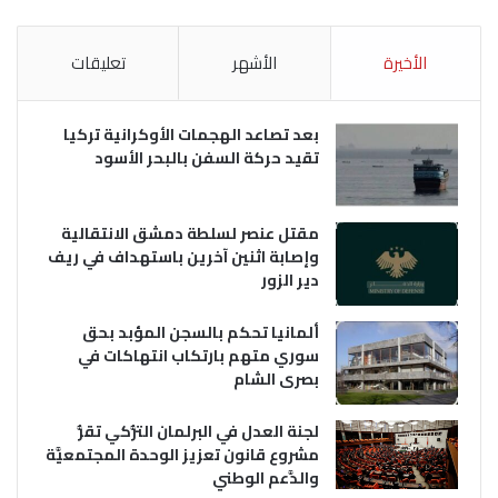
الأخيرة
الأشهر
تعليقات
بعد تصاعد الهجمات الأوكرانية تركيا
تقيد حركة السفن بالبحر الأسود
مقتل عنصر لسلطة دمشق الانتقالية
وإصابة اثنين آخرين باستهداف في ريف
دير الزور
ألمانيا تحكم بالسجن المؤبد بحق
سوري متهم بارتكاب انتهاكات في
بصرى الشام
لجنة العدل في البرلمان التُّركي تقرُّ
مشروع قانون تعزيز الوحدة المجتمعيَّة
والدَّعم الوطني