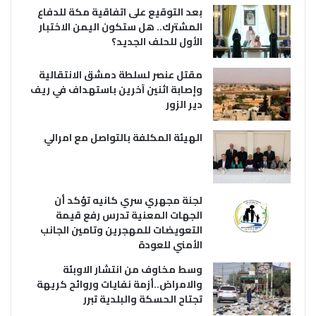
بعد التوقيع على اتفاقية مكة للدفاع
المشترك.. هل ستكون اليمن الاختبار
الأول للحلف الجديد؟
مقتل عنصر لسلطة دمشق الانتقالية
وإصابة اثنين آخرين باستهداف في ريف
دير الزور
الهيئة المكلفة بالتواصل مع امرالي
لجنة مجهري سري كانيه تؤكد أن
الجهات المعنية تدرس رفع قيمة
التعويضات للمهجرين وتامين الجانب
الأمني للعودة
وسط مخاوف من انتشار الاوبئة
والامراض..أزمة نفايات وروائح كريهة
تجتاح الحسكة والبلدية تبرر