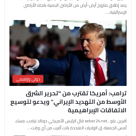
رصد إطلاق صاروخ أرض-أرض من الأراضي اليمنية باتجاه الأراضي
الإسرائيلية،…
دولي وإقليمي
ترامب: أمريكا تقترب من “تحرير الشرق
الأوسط من التهديد الإيراني” ويدعو لتوسيع
الاتفاقات الإبراهيمية
آفرين علو ـ xeber24.net قال الرئيس الأمريكي دونالد ترامب، مساء
أمس الجمعة، إن الولايات المتحدة باتت أقرب من أي وقت…