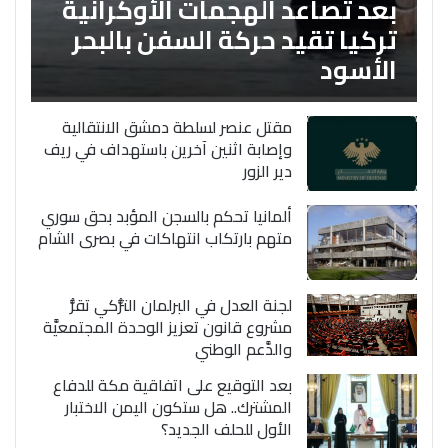
بعد تصاعد الهجمات الأوكرانية
تركيا تقيد حركة السفن بالبحر
الأسود
مقتل عنصر لسلطة دمشق الانتقالية
وإصابة اثنين آخرين باستهداف في ريف
دير الزور
ألمانيا تحكم بالسجن المؤبد بحق سوري
متهم بارتكاب انتهاكات في بصرى الشام
لجنة العدل في البرلمان التُّركي تقرُّ
مشروع قانون تعزيز الوحدة المجتمعيَّة
والدَّعم الوطني
بعد التوقيع على اتفاقية مكة للدفاع
المشترك.. هل ستكون اليمن الاختبار
الأول للحلف الجديد؟