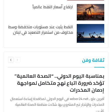
ارتفاع أسعار النفط عالمياً
النفط يثبت عند مستويات منخفضة وسط
مخاوف من استمرار التصعيد في لبنان
السابقة
التالية
ثقافة وفن
الصفحة
الصفحة
بمناسبة اليوم الدولي.. “الصحة العالمية”
تؤكد ضرورة اتباع نهج متكامل لمواجهة
إدمان المخدرات
آفرين علو ـ xeber24.net في اليوم الدولي لمكافحة إساءة استعمال
المخدرات والإتجار غير المشروع بها، شدّدت منظمة الصحة العالمية
على…