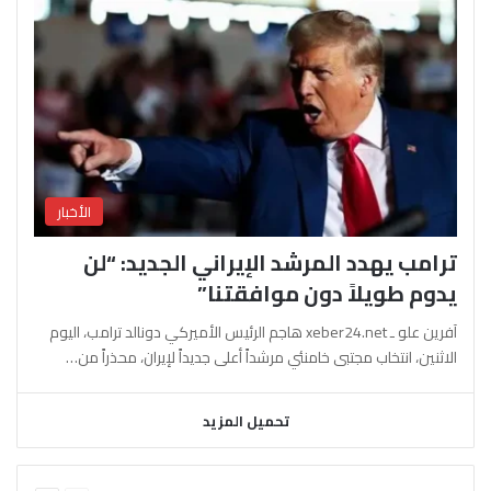
الأخبار
ترامب يهدد المرشد الإيراني الجديد: “لن
يدوم طويلاً دون موافقتنا”
آفرين علو ـ xeber24.net هاجم الرئيس الأميركي دونالد ترامب، اليوم
الاثنين، انتخاب مجتبى خامنئي مرشداً أعلى جديداً لإيران، محذراً من…
تحميل المزيد
السابقة
التالية