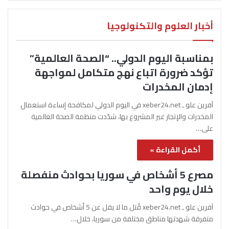
أخبار العلوم والتكنولوجيا
بمناسبة اليوم الدولي.. “الصحة العالمية”
تؤكد ضرورة اتباع نهج متكامل لمواجهة
إدمان المخدرات
آفرين علو ـ xeber24.net في اليوم الدولي لمكافحة إساءة استعمال
المخدرات والإتجار غير المشروع بها، شدّدت منظمة الصحة العالمية
على…
أكمل القراءة »
مصرع 5 أشخاص في سوريا بحوادث منفصلة
خلال يوم واحد
آفرين علو ـ xeber24.net قُتل ما لا يقل عن 5 أشخاص في حوادث
متفرقة شهدتها مناطق مختلفة من سوريا، خلال…