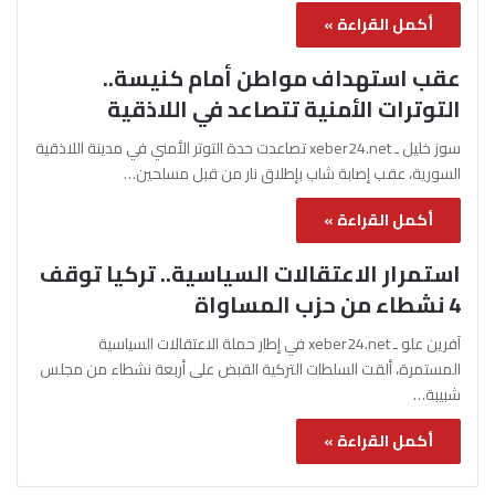
أكمل القراءة »
عقب استهداف مواطن أمام كنيسة..
التوترات الأمنية تتصاعد في اللاذقية
سوز خليل ـ xeber24.net تصاعدت حدة التوتر الأمني في مدينة اللاذقية
السورية، عقب إصابة شاب بإطلاق نار من قبل مسلحين…
أكمل القراءة »
استمرار الاعتقالات السياسية.. تركيا توقف
4 نشطاء من حزب المساواة
آفرين علو ـ xeber24.net في إطار حملة الاعتقالات السياسية
المستمرة، ألقت السلطات التركية القبض على أربعة نشطاء من مجلس
شبيبة…
أكمل القراءة »