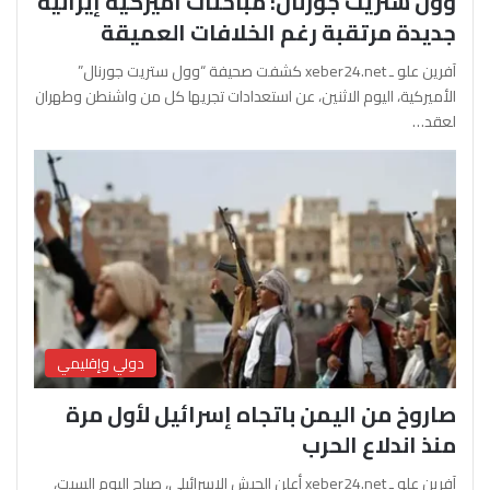
وول ستريت جورنال: مباحثات أميركية إيرانية
جديدة مرتقبة رغم الخلافات العميقة
آفرين علو ـ xeber24.net كشفت صحيفة “وول ستريت جورنال”
الأميركية، اليوم الاثنين، عن استعدادات تجريها كل من واشنطن وطهران
لعقد…
دولي وإقليمي
صاروخ من اليمن باتجاه إسرائيل لأول مرة
منذ اندلاع الحرب
آفرين علو ـ xeber24.net أعلن الجيش الإسرائيلي، صباح اليوم السبت،