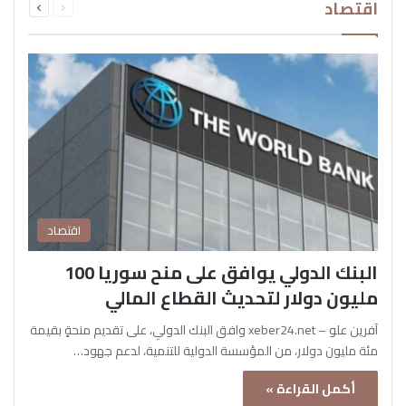
اقتصاد
الصفحة
الصفحة
اقتصاد
البنك الدولي يوافق على منح سوريا 100
مليون دولار لتحديث القطاع المالي
آفرين علو – xeber24.net وافق البنك الدولي، على تقديم منحةٍ بقيمة
مئة مليون دولار، من المؤسسة الدولية للتنمية، لدعم جهود…
أكمل القراءة »