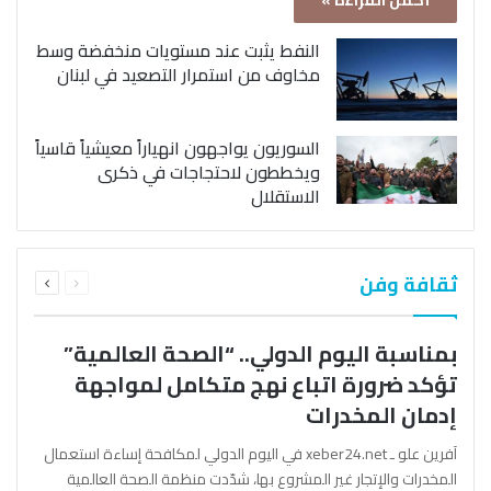
أكمل القراءة »
النفط يثبت عند مستويات منخفضة وسط
مخاوف من استمرار التصعيد في لبنان
السوريون يواجهون انهياراً معيشياً قاسياً
ويخططون لاحتجاجات في ذكرى
الاستقلال
السابقة
التالية
ثقافة وفن
الصفحة
الصفحة
بمناسبة اليوم الدولي.. “الصحة العالمية”
تؤكد ضرورة اتباع نهج متكامل لمواجهة
إدمان المخدرات
آفرين علو ـ xeber24.net في اليوم الدولي لمكافحة إساءة استعمال
المخدرات والإتجار غير المشروع بها، شدّدت منظمة الصحة العالمية