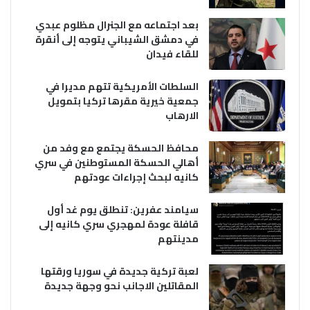
بعد اجتماعه مع الجنرال مظلوم عبدي
في دمشق الشيباني يتوجه إلى أنقرة
للقاء فيدان
السلطات الأمريكية تتهم مديرا في
جمعية خيرية مقرها تركيا بتمويل
الارهاب
محافظ الحسكة يجتمع مع وفد من
أهالي الحسكة المستوطنين في سري
كانيه لبحث إجراءات عودتهم
سيامند عفرين: تنطلق يوم غد أول
قافلة عودة لمهجري سري كانيه إلى
مدينتهم
لعبة تركية جديدة في سوريا ورقتها
المقاتلين الاجانب نحو وجهة جديدة