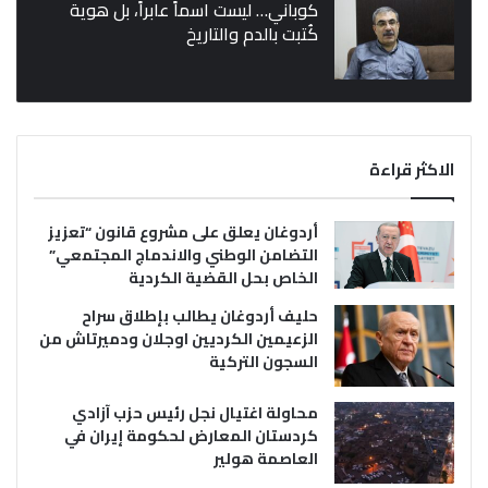
كوباني… ليست اسماً عابراً، بل هوية
كُتبت بالدم والتاريخ
الاكثر قراءة
أردوغان يعلق على مشروع قانون “تعزيز
التضامن الوطني والاندماج المجتمعي”
الخاص بحل القضية الكردية
حليف أردوغان يطالب بإطلاق سراح
الزعيمين الكرديين اوجلان ودميرتاش من
السجون التركية
محاولة اغتيال نجل رئيس حزب آزادي
كردستان المعارض لحكومة إيران في
العاصمة هولير