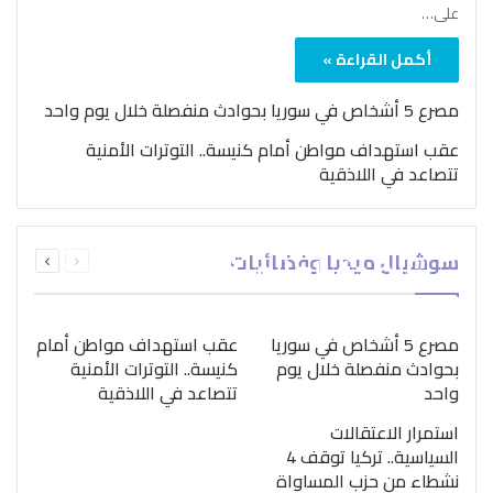
على…
أكمل القراءة »
مصرع 5 أشخاص في سوريا بحوادث منفصلة خلال يوم واحد
عقب استهداف مواطن أمام كنيسة.. التوترات الأمنية
تتصاعد في اللاذقية
بمناسبة اليوم الدولي..
السابقة
التالية
سوشيال ميديا وفضائيات
“الصحة العالمية” تؤكد
الصفحة
الصفحة
ضرورة اتباع نهج متكامل
لمواجهة إدمان المخدرات
مصرع 5 أشخاص في سوريا
عقب استهداف مواطن أمام
بحوادث منفصلة خلال يوم
كنيسة.. التوترات الأمنية
واحد
تتصاعد في اللاذقية
استمرار الاعتقالات
السياسية.. تركيا توقف 4
نشطاء من حزب المساواة