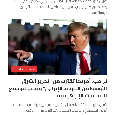
آفرين علو ـ xeber24.net أعلن الجيش الإسرائيلي، صباح اليوم السبت،
رصد إطلاق صاروخ أرض-أرض من الأراضي اليمنية باتجاه الأراضي
الإسرائيلية،…
دولي وإقليمي
ترامب: أمريكا تقترب من “تحرير الشرق
الأوسط من التهديد الإيراني” ويدعو لتوسيع
الاتفاقات الإبراهيمية
آفرين علو ـ xeber24.net قال الرئيس الأمريكي دونالد ترامب، مساء
أمس الجمعة، إن الولايات المتحدة باتت أقرب من أي وقت…