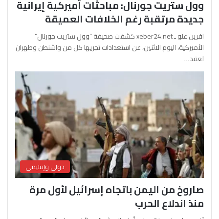
وول ستريت جورنال: مباحثات أميركية إيرانية
جديدة مرتقبة رغم الخلافات العميقة
آفرين علو ـ xeber24.net كشفت صحيفة “وول ستريت جورنال”
الأميركية، اليوم الاثنين، عن استعدادات تجريها كل من واشنطن وطهران
لعقد…
دولي وإقليمي
صاروخ من اليمن باتجاه إسرائيل لأول مرة
منذ اندلاع الحرب