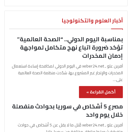
أخبار العلوم والتكنولوجيا
بمناسبة اليوم الدولي.. “الصحة العالمية”
تؤكد ضرورة اتباع نهج متكامل لمواجهة
إدمان المخدرات
آفرين علو ـ xeber24.net في اليوم الدولي لمكافحة إساءة استعمال
المخدرات والإتجار غير المشروع بها، شدّدت منظمة الصحة العالمية
على…
أكمل القراءة »
مصرع 5 أشخاص في سوريا بحوادث منفصلة
خلال يوم واحد
آفرين علو ـ xeber24.net قُتل ما لا يقل عن 5 أشخاص في حوادث
متفرقة شهدتها مناطق مختلفة من سوريا، خلال…