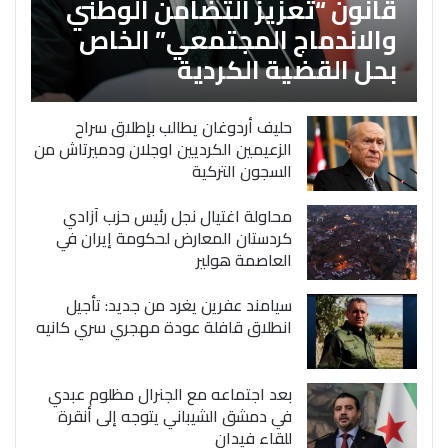
قانون “تعزيز التضامن الوطني
والاندماج المجتمعي” الخاص
بحل القضية الكردية
حليف أردوغان يطالب بإطلاق سراح
الزعيمين الكرديين اوجلان ودميرتاش من
السجون التركية
محاولة اغتيال نجل رئيس حزب آزادي
كردستان المعارض لحكومة إيران في
العاصمة هولير
سيامند عفرين يغرد من جديد: تأجيل
انطلاق قافلة عودة مهجري سري كانيه
بعد اجتماعه مع الجنرال مظلوم عبدي
في دمشق الشيباني يتوجه إلى أنقرة
للقاء فيدان