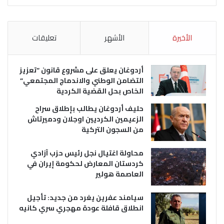
الأخيرة
الأشهر
تعليقات
أردوغان يعلق على مشروع قانون “تعزيز
التضامن الوطني والاندماج المجتمعي”
الخاص بحل القضية الكردية
حليف أردوغان يطالب بإطلاق سراح
الزعيمين الكرديين اوجلان ودميرتاش
من السجون التركية
محاولة اغتيال نجل رئيس حزب آزادي
كردستان المعارض لحكومة إيران في
العاصمة هولير
سيامند عفرين يغرد من جديد: تأجيل
انطلاق قافلة عودة مهجري سري كانيه