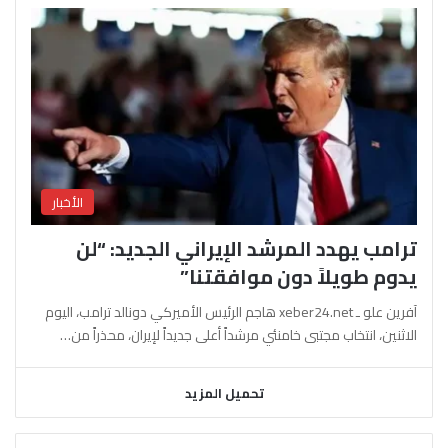
الأخبار
ترامب يهدد المرشد الإيراني الجديد: “لن
يدوم طويلاً دون موافقتنا”
آفرين علو ـ xeber24.net هاجم الرئيس الأميركي دونالد ترامب، اليوم
الاثنين، انتخاب مجتبى خامنئي مرشداً أعلى جديداً لإيران، محذراً من…
تحميل المزيد
السابقة
التالية