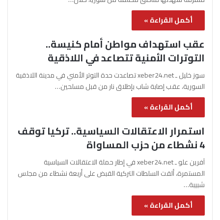
أكمل القراءة »
عقب استهداف مواطن أمام كنيسة..
التوترات الأمنية تتصاعد في اللاذقية
سوز خليل ـ xeber24.net تصاعدت حدة التوتر الأمني في مدينة اللاذقية
السورية، عقب إصابة شاب بإطلاق نار من قبل مسلحين…
أكمل القراءة »
استمرار الاعتقالات السياسية.. تركيا توقف
4 نشطاء من حزب المساواة
آفرين علو ـ xeber24.net في إطار حملة الاعتقالات السياسية
المستمرة، ألقت السلطات التركية القبض على أربعة نشطاء من مجلس
شبيبة…
أكمل القراءة »