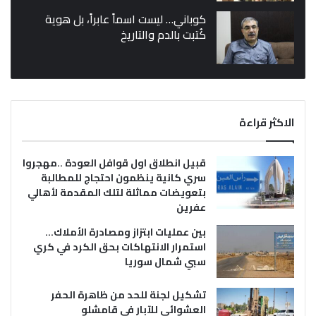
كوباني… ليست اسماً عابراً، بل هوية
كُتبت بالدم والتاريخ
الاكثر قراءة
قبيل انطلاق اول قوافل العودة ..مهجروا
سري كانية ينظمون احتجاج للمطالبة
بتعويضات مماثلة لتلك المقدمة لأهالي
عفرين
بين عمليات ابتزاز ومصادرة الأملاك…
استمرار الانتهاكات بحق الكرد في كري
سبي شمال سوريا
تشكيل لجنة للحد من ظاهرة الحفر
العشوائي للآبار في قامشلو