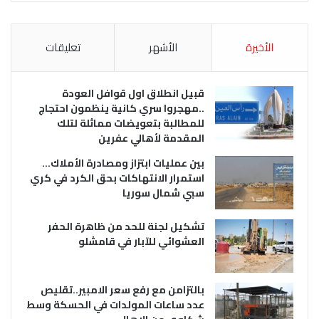
الأخيرة
الأشهر
تعليقات
قبيل انطلاق اول قوافل العودة
..مهجروا سري كانية ينظمون احتجاج
للمطالبة بتعويضات مماثلة لتلك
المقدمة لأهالي عفرين
بين عمليات ابتزاز ومصادرة الأملاك…
استمرار الانتهاكات بحق الكرد في كري
سبي شمال سوريا
تشكيل لجنة للحد من ظاهرة الحفر
العشوائي للآبار في قامشلو
بالتزامن مع رفع سعر الامبير..تقليص
عدد ساعات المولدات في الحسكة وسط