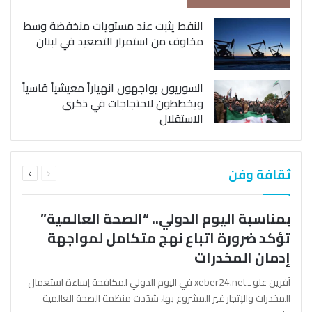
النفط يثبت عند مستويات منخفضة وسط
مخاوف من استمرار التصعيد في لبنان
السوريون يواجهون انهياراً معيشياً قاسياً
ويخططون لاحتجاجات في ذكرى
الاستقلال
السابقة
التالية
ثقافة وفن
الصفحة
الصفحة
بمناسبة اليوم الدولي.. “الصحة العالمية”
تؤكد ضرورة اتباع نهج متكامل لمواجهة
إدمان المخدرات
آفرين علو ـ xeber24.net في اليوم الدولي لمكافحة إساءة استعمال
المخدرات والإتجار غير المشروع بها، شدّدت منظمة الصحة العالمية