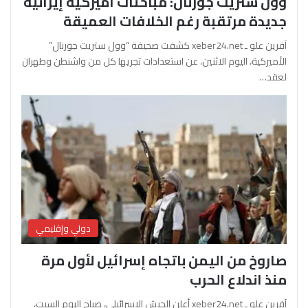
وول ستريت جورنال: مباحثات أميركية إيرانية
جديدة مرتقبة رغم الخلافات العميقة
آفرين علو ـ xeber24.net كشفت صحيفة “وول ستريت جورنال”
الأميركية، اليوم الاثنين، عن استعدادات تجريها كل من واشنطن وطهران
لعقد…
دولي وإقليمي
صاروخ من اليمن باتجاه إسرائيل لأول مرة
منذ اندلاع الحرب
آفرين علو ـ xeber24.net أعلن الجيش الإسرائيلي، صباح اليوم السبت،