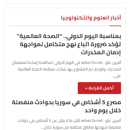
أخبار العلوم والتكنولوجيا
بمناسبة اليوم الدولي.. “الصحة العالمية”
تؤكد ضرورة اتباع نهج متكامل لمواجهة
إدمان المخدرات
آفرين علو ـ xeber24.net في اليوم الدولي لمكافحة إساءة استعمال
المخدرات والإتجار غير المشروع بها، شدّدت منظمة الصحة العالمية
على…
أكمل القراءة »
مصرع 5 أشخاص في سوريا بحوادث منفصلة
خلال يوم واحد
آفرين علو ـ xeber24.net قُتل ما لا يقل عن 5 أشخاص في حوادث
متفرقة شهدتها مناطق مختلفة من سوريا، خلال…