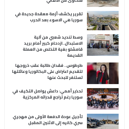
شكاوى من الاهالي
تقرير يكشف أزمة معقدة جديدة في
سوريا هي الاسوء بعد الحرب
وسط تنديد شعبي من آلية
الاستبدال..ازدحام كبير أمام بريد
قامشلو بغية التخلص من العملة
القديمة
طرطوس.. فقدان طالبة عقب خروجها
لتقديم اعتراض على البكالوريا وعائلتها
تستنفر للبحث عنها
تحذير أممي: داعش يواصل التكيف في
سوريا رغم تراجع قدراته المركزية
تأجيل عودة الدفعة الأولى من مهجري
سري كانيه إلى الاثنين المقبل