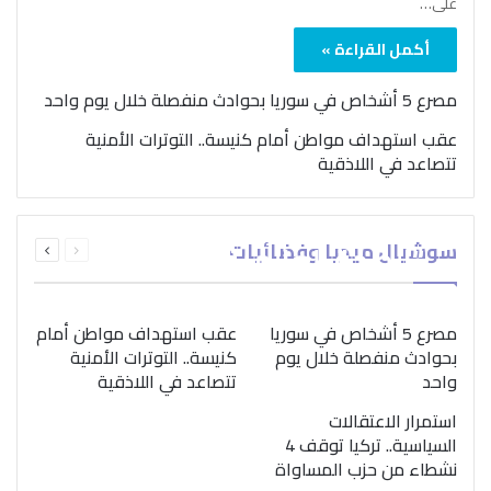
على…
أكمل القراءة »
مصرع 5 أشخاص في سوريا بحوادث منفصلة خلال يوم واحد
عقب استهداف مواطن أمام كنيسة.. التوترات الأمنية
تتصاعد في اللاذقية
بمناسبة اليوم الدولي..
السابقة
التالية
سوشيال ميديا وفضائيات
“الصحة العالمية” تؤكد
الصفحة
الصفحة
ضرورة اتباع نهج متكامل
لمواجهة إدمان المخدرات
مصرع 5 أشخاص في سوريا
عقب استهداف مواطن أمام
بحوادث منفصلة خلال يوم
كنيسة.. التوترات الأمنية
واحد
تتصاعد في اللاذقية
استمرار الاعتقالات
السياسية.. تركيا توقف 4
نشطاء من حزب المساواة