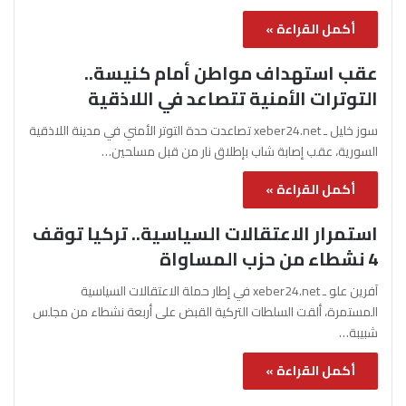
أكمل القراءة »
عقب استهداف مواطن أمام كنيسة..
التوترات الأمنية تتصاعد في اللاذقية
سوز خليل ـ xeber24.net تصاعدت حدة التوتر الأمني في مدينة اللاذقية
السورية، عقب إصابة شاب بإطلاق نار من قبل مسلحين…
أكمل القراءة »
استمرار الاعتقالات السياسية.. تركيا توقف
4 نشطاء من حزب المساواة
آفرين علو ـ xeber24.net في إطار حملة الاعتقالات السياسية
المستمرة، ألقت السلطات التركية القبض على أربعة نشطاء من مجلس
شبيبة…
أكمل القراءة »