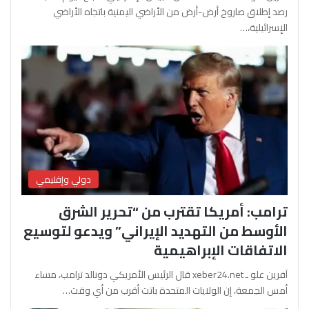
رصد إطلاق صاروخ أرض-أرض من الأراضي اليمنية باتجاه الأراضي
الإسرائيلية،…
دولي وإقليمي
ترامب: أمريكا تقترب من “تحرير الشرق
الأوسط من التهديد الإيراني” ويدعو لتوسيع
الاتفاقات الإبراهيمية
آفرين علو ـ xeber24.net قال الرئيس الأمريكي دونالد ترامب، مساء
أمس الجمعة، إن الولايات المتحدة باتت أقرب من أي وقت…