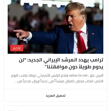
الأخبار
ترامب يهدد المرشد الإيراني الجديد: “لن
يدوم طويلاً دون موافقتنا”
آفرين علو ـ xeber24.net هاجم الرئيس الأميركي دونالد ترامب، اليوم
الاثنين، انتخاب مجتبى خامنئي مرشداً أعلى جديداً لإيران، محذراً من…
تحميل المزيد
السابقة
التالية