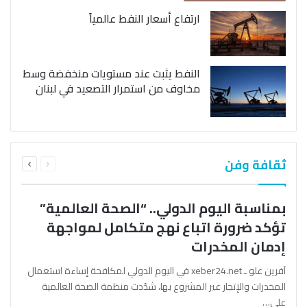
ارتفاع أسعار النفط عالمياً
النفط يثبت عند مستويات منخفضة وسط
مخاوف من استمرار التصعيد في لبنان
السابقة
التالية
ثقافة وفن
الصفحة
الصفحة
بمناسبة اليوم الدولي.. “الصحة العالمية”
تؤكد ضرورة اتباع نهج متكامل لمواجهة
إدمان المخدرات
آفرين علو ـ xeber24.net في اليوم الدولي لمكافحة إساءة استعمال
المخدرات والإتجار غير المشروع بها، شدّدت منظمة الصحة العالمية
على…