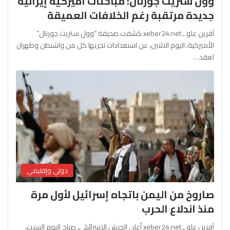
وول ستريت جورنال: مباحثات أميركية إيرانية
جديدة مرتقبة رغم الخلافات العميقة
آفرين علو ـ xeber24.net كشفت صحيفة “وول ستريت جورنال”
الأميركية، اليوم الاثنين، عن استعدادات تجريها كل من واشنطن وطهران
لعقد…
دولي وإقليمي
صاروخ من اليمن باتجاه إسرائيل لأول مرة
منذ اندلاع الحرب
آفرين علو ـ xeber24.net أعلن الجيش الإسرائيلي، صباح اليوم السبت،