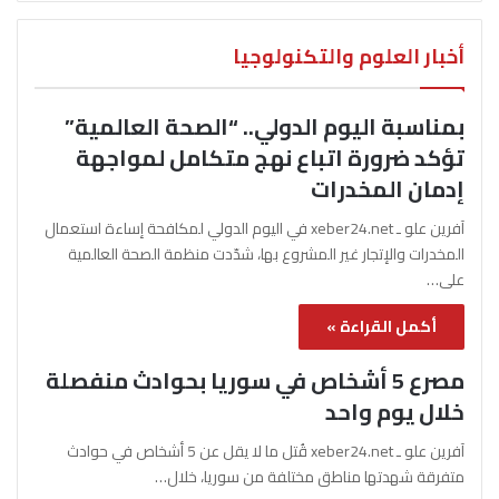
أخبار العلوم والتكنولوجيا
بمناسبة اليوم الدولي.. “الصحة العالمية”
تؤكد ضرورة اتباع نهج متكامل لمواجهة
إدمان المخدرات
آفرين علو ـ xeber24.net في اليوم الدولي لمكافحة إساءة استعمال
المخدرات والإتجار غير المشروع بها، شدّدت منظمة الصحة العالمية
على…
أكمل القراءة »
مصرع 5 أشخاص في سوريا بحوادث منفصلة
خلال يوم واحد
آفرين علو ـ xeber24.net قُتل ما لا يقل عن 5 أشخاص في حوادث
متفرقة شهدتها مناطق مختلفة من سوريا، خلال…