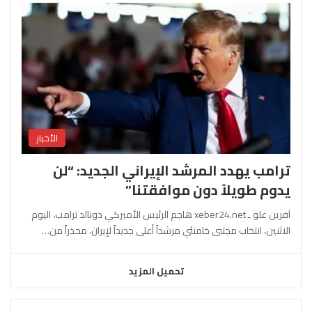
الأخبار
ترامب يهدد المرشد الإيراني الجديد: “لن
يدوم طويلاً دون موافقتنا”
آفرين علو ـ xeber24.net هاجم الرئيس الأميركي دونالد ترامب، اليوم
الاثنين، انتخاب مجتبى خامنئي مرشداً أعلى جديداً لإيران، محذراً من…
تحميل المزيد
السابقة
التالية