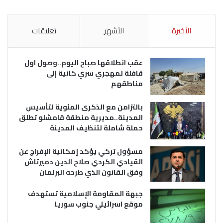
الأخيرة
الأشهر
تعليقات
عقب انطلاقها صباح اليوم..وصول اول
قافلة لمهجري سري كانية إلى
مناطقهم
بالتزامن مع الذكرى المئوية لتأسيس
المدينة..مديرية منطقة قامشلو تطلق
حملة شاملة لتنظيف المدينة
مسؤول تركي يؤكد إمكانية الإفراج عن
القيادي الكردي صلاح الدين دميرتاش
وفق القانون الذي طرحه البرلمان
جبهة المقاومة الإسلامية تستهدف
موقع اسرائيلي جنوب سوريا