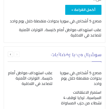
أكمل القراءة »
مصرع 5 أشخاص في سوريا بحوادث منفصلة خلال يوم واحد
عقب استهداف مواطن أمام كنيسة.. التوترات الأمنية
تتصاعد في اللاذقية
بمناسبة اليوم الدولي..
السابقة
التالية
سوشيال ميديا وفضائيات
“الصحة العالمية” تؤكد
الصفحة
الصفحة
ضرورة اتباع نهج متكامل
لمواجهة إدمان المخدرات
مصرع 5 أشخاص في سوريا
عقب استهداف مواطن أمام
بحوادث منفصلة خلال يوم
كنيسة.. التوترات الأمنية
واحد
تتصاعد في اللاذقية
استمرار الاعتقالات
السياسية.. تركيا توقف 4
نشطاء من حزب المساواة