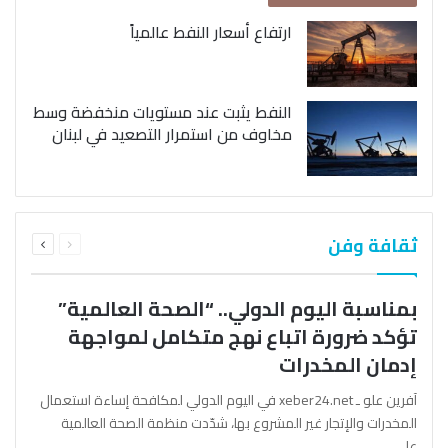
ارتفاع أسعار النفط عالمياً
النفط يثبت عند مستويات منخفضة وسط
مخاوف من استمرار التصعيد في لبنان
السابقة
التالية
ثقافة وفن
الصفحة
الصفحة
بمناسبة اليوم الدولي.. “الصحة العالمية”
تؤكد ضرورة اتباع نهج متكامل لمواجهة
إدمان المخدرات
آفرين علو ـ xeber24.net في اليوم الدولي لمكافحة إساءة استعمال
المخدرات والإتجار غير المشروع بها، شدّدت منظمة الصحة العالمية
على…