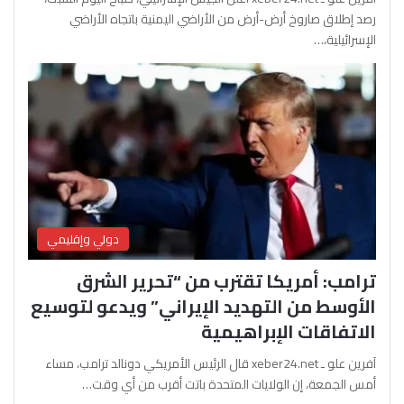
رصد إطلاق صاروخ أرض-أرض من الأراضي اليمنية باتجاه الأراضي
الإسرائيلية،…
دولي وإقليمي
ترامب: أمريكا تقترب من “تحرير الشرق
الأوسط من التهديد الإيراني” ويدعو لتوسيع
الاتفاقات الإبراهيمية
آفرين علو ـ xeber24.net قال الرئيس الأمريكي دونالد ترامب، مساء
أمس الجمعة، إن الولايات المتحدة باتت أقرب من أي وقت…