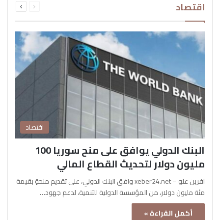
اقتصاد
الصفحة
الصفحة
اقتصاد
البنك الدولي يوافق على منح سوريا 100
مليون دولار لتحديث القطاع المالي
آفرين علو – xeber24.net وافق البنك الدولي، على تقديم منحةٍ بقيمة
مئة مليون دولار، من المؤسسة الدولية للتنمية، لدعم جهود…
أكمل القراءة »