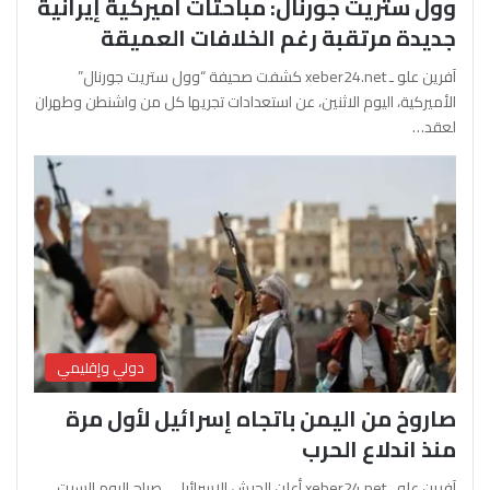
وول ستريت جورنال: مباحثات أميركية إيرانية
جديدة مرتقبة رغم الخلافات العميقة
آفرين علو ـ xeber24.net كشفت صحيفة “وول ستريت جورنال”
الأميركية، اليوم الاثنين، عن استعدادات تجريها كل من واشنطن وطهران
لعقد…
دولي وإقليمي
صاروخ من اليمن باتجاه إسرائيل لأول مرة
منذ اندلاع الحرب
آفرين علو ـ xeber24.net أعلن الجيش الإسرائيلي، صباح اليوم السبت،