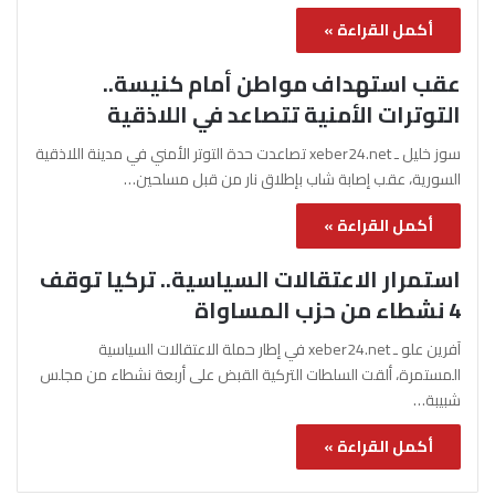
أكمل القراءة »
عقب استهداف مواطن أمام كنيسة..
التوترات الأمنية تتصاعد في اللاذقية
سوز خليل ـ xeber24.net تصاعدت حدة التوتر الأمني في مدينة اللاذقية
السورية، عقب إصابة شاب بإطلاق نار من قبل مسلحين…
أكمل القراءة »
استمرار الاعتقالات السياسية.. تركيا توقف
4 نشطاء من حزب المساواة
آفرين علو ـ xeber24.net في إطار حملة الاعتقالات السياسية
المستمرة، ألقت السلطات التركية القبض على أربعة نشطاء من مجلس
شبيبة…
أكمل القراءة »