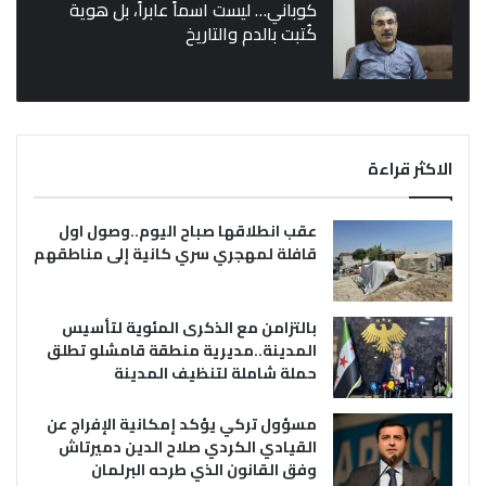
كوباني… ليست اسماً عابراً، بل هوية
كُتبت بالدم والتاريخ
الاكثر قراءة
عقب انطلاقها صباح اليوم..وصول اول
قافلة لمهجري سري كانية إلى مناطقهم
بالتزامن مع الذكرى المئوية لتأسيس
المدينة..مديرية منطقة قامشلو تطلق
حملة شاملة لتنظيف المدينة
مسؤول تركي يؤكد إمكانية الإفراج عن
القيادي الكردي صلاح الدين دميرتاش
وفق القانون الذي طرحه البرلمان