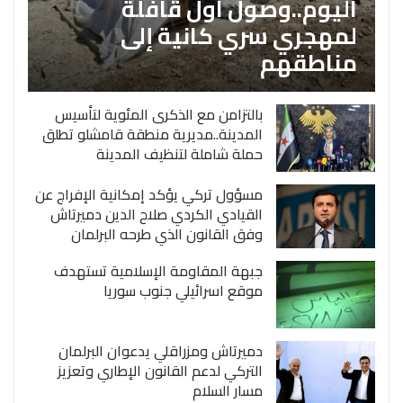
اليوم..وصول اول قافلة
لمهجري سري كانية إلى
مناطقهم
بالتزامن مع الذكرى المئوية لتأسيس
المدينة..مديرية منطقة قامشلو تطلق
حملة شاملة لتنظيف المدينة
مسؤول تركي يؤكد إمكانية الإفراج عن
القيادي الكردي صلاح الدين دميرتاش
وفق القانون الذي طرحه البرلمان
جبهة المقاومة الإسلامية تستهدف
موقع اسرائيلي جنوب سوريا
دميرتاش ومزراقلي يدعوان البرلمان
التركي لدعم القانون الإطاري وتعزيز
مسار السلام