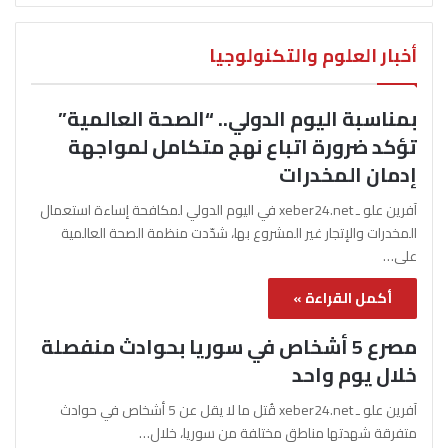
أخبار العلوم والتكنولوجيا
بمناسبة اليوم الدولي.. “الصحة العالمية”
تؤكد ضرورة اتباع نهج متكامل لمواجهة
إدمان المخدرات
آفرين علو ـ xeber24.net في اليوم الدولي لمكافحة إساءة استعمال
المخدرات والإتجار غير المشروع بها، شدّدت منظمة الصحة العالمية
على…
أكمل القراءة »
مصرع 5 أشخاص في سوريا بحوادث منفصلة
خلال يوم واحد
آفرين علو ـ xeber24.net قُتل ما لا يقل عن 5 أشخاص في حوادث
متفرقة شهدتها مناطق مختلفة من سوريا، خلال…