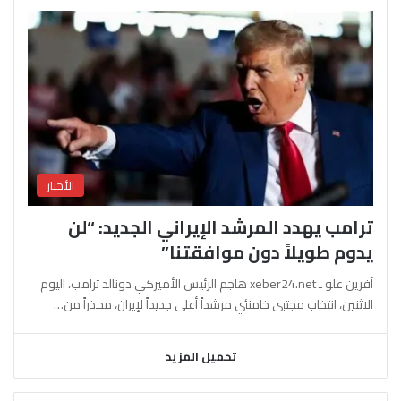
الأخبار
ترامب يهدد المرشد الإيراني الجديد: “لن
يدوم طويلاً دون موافقتنا”
آفرين علو ـ xeber24.net هاجم الرئيس الأميركي دونالد ترامب، اليوم
الاثنين، انتخاب مجتبى خامنئي مرشداً أعلى جديداً لإيران، محذراً من…
تحميل المزيد