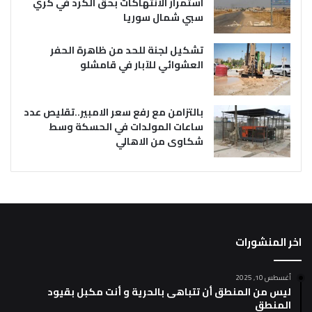
استمرار الانتهاكات بحق الكرد في كري
سبي شمال سوريا
تشكيل لجنة للحد من ظاهرة الحفر
العشوائي للآبار في قامشلو
بالتزامن مع رفع سعر الامبير..تقليص عدد
ساعات المولدات في الحسكة وسط
شكاوى من الاهالي
اخر المنشورات
أغسطس 10, 2025
ليس من المنطق أن تتباهى بالحرية و أنت مكبل بقيود
المنطق