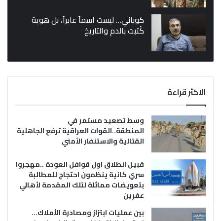
كوباني… ليست اسماً عابراً، بل هوية
كُتبت بالدم والتاريخ
الاكثر قراءة
وسط تصعيد مستمر في
المنطقة..القوات العراقية ترفع الجاهلية
القتالية والاستنفار الأمني
قبيل انطلاق اول قوافل العودة ..مهجروا
سري كانية ينظمون احتجاج للمطالبة
بتعويضات مماثلة لتلك المقدمة لأهالي
عفرين
بين عمليات ابتزاز ومصادرة الأملاك…