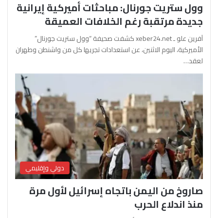
وول ستريت جورنال: مباحثات أميركية إيرانية
جديدة مرتقبة رغم الخلافات العميقة
آفرين علو ـ xeber24.net كشفت صحيفة “وول ستريت جورنال”
الأميركية، اليوم الاثنين، عن استعدادات تجريها كل من واشنطن وطهران
لعقد…
دولي وإقليمي
صاروخ من اليمن باتجاه إسرائيل لأول مرة
منذ اندلاع الحرب