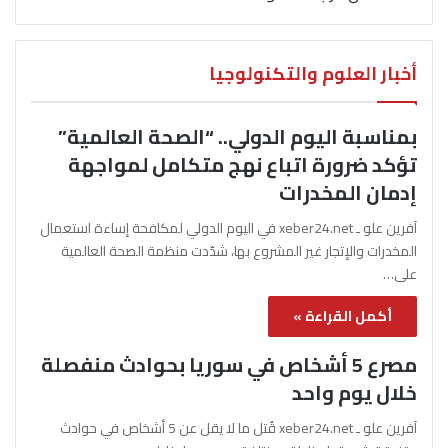
أخبار العلوم والتكنولوجيا
بمناسبة اليوم الدولي.. “الصحة العالمية”
تؤكد ضرورة اتباع نهج متكامل لمواجهة
إدمان المخدرات
آفرين علو ـ xeber24.net في اليوم الدولي لمكافحة إساءة استعمال
المخدرات والإتجار غير المشروع بها، شدّدت منظمة الصحة العالمية
على…
أكمل القراءة »
مصرع 5 أشخاص في سوريا بحوادث منفصلة
خلال يوم واحد
آفرين علو ـ xeber24.net قُتل ما لا يقل عن 5 أشخاص في حوادث