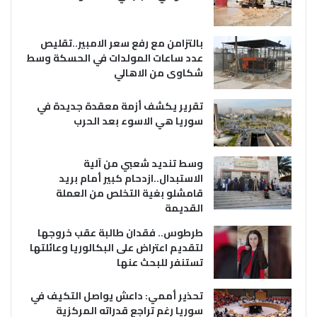
بالتزامن مع رفع سعر الامبير..تقليص
عدد ساعات المولدات في الحسكة وسط
شكاوى من الاهالي
تقرير يكشف أزمة معقدة جديدة في
سوريا هي الاسوء بعد الحرب
وسط تنديد شعبي من آلية
الاستبدال..ازدحام كبير أمام بريد
قامشلو بغية التخلص من العملة
القديمة
طرطوس.. فقدان طالبة عقب خروجها
لتقديم اعتراض على البكالوريا وعائلتها
تستنفر للبحث عنها
تحذير أممي: داعش يواصل التكيف في
سوريا رغم تراجع قدراته المركزية