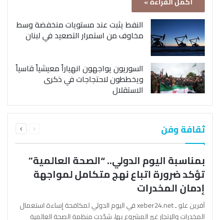
أكمل القراءة »
النفط يثبت عند مستويات منخفضة وسط
مخاوف من استمرار التصعيد في لبنان
السوريون يواجهون انهياراً معيشياً قاسياً
ويخططون لاحتجاجات في ذكرى
الاستقلال
السابقة
التالية
ثقافة وفن
الصفحة
الصفحة
بمناسبة اليوم الدولي.. “الصحة العالمية”
تؤكد ضرورة اتباع نهج متكامل لمواجهة
إدمان المخدرات
آفرين علو ـ xeber24.net في اليوم الدولي لمكافحة إساءة استعمال
المخدرات والإتجار غير المشروع بها، شدّدت منظمة الصحة العالمية