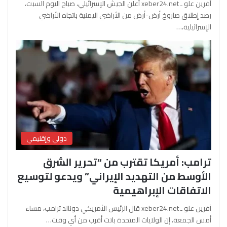
آفرين علو ـ xeber24.net أعلن الجيش الإسرائيلي، صباح اليوم السبت،
رصد إطلاق صاروخ أرض-أرض من الأراضي اليمنية باتجاه الأراضي
الإسرائيلية،…
دولي وإقليمي
ترامب: أمريكا تقترب من “تحرير الشرق
الأوسط من التهديد الإيراني” ويدعو لتوسيع
الاتفاقات الإبراهيمية
آفرين علو ـ xeber24.net قال الرئيس الأمريكي دونالد ترامب، مساء
أمس الجمعة، إن الولايات المتحدة باتت أقرب من أي وقت…