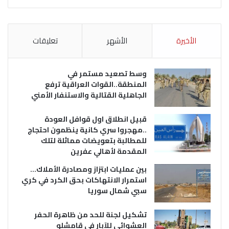
الأخيرة
الأشهر
تعليقات
وسط تصعيد مستمر في
المنطقة..القوات العراقية ترفع
الجاهلية القتالية والاستنفار الأمني
قبيل انطلاق اول قوافل العودة
..مهجروا سري كانية ينظمون احتجاج
للمطالبة بتعويضات مماثلة لتلك
المقدمة لأهالي عفرين
بين عمليات ابتزاز ومصادرة الأملاك…
استمرار الانتهاكات بحق الكرد في كري
سبي شمال سوريا
تشكيل لجنة للحد من ظاهرة الحفر
العشوائي للآبار في قامشلو