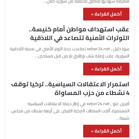
متفرقة شهدتها مناطق مختلفة من سوريا، خلال…
أكمل القراءة »
عقب استهداف مواطن أمام كنيسة..
التوترات الأمنية تتصاعد في اللاذقية
سوز خليل ـ xeber24.net تصاعدت حدة التوتر الأمني في مدينة اللاذقية
السورية، عقب إصابة شاب بإطلاق نار من قبل مسلحين…
أكمل القراءة »
استمرار الاعتقالات السياسية.. تركيا توقف
4 نشطاء من حزب المساواة
آفرين علو ـ xeber24.net في إطار حملة الاعتقالات السياسية
المستمرة، ألقت السلطات التركية القبض على أربعة نشطاء من مجلس
شبيبة…
أكمل القراءة »