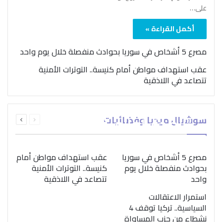
على…
أكمل القراءة »
مصرع 5 أشخاص في سوريا بحوادث منفصلة خلال يوم واحد
عقب استهداف مواطن أمام كنيسة.. التوترات الأمنية
تتصاعد في اللاذقية
بمناسبة اليوم الدولي..
السابقة
التالية
سوشيال ميديا وفضائيات
“الصحة العالمية” تؤكد
الصفحة
الصفحة
ضرورة اتباع نهج متكامل
لمواجهة إدمان المخدرات
مصرع 5 أشخاص في سوريا
عقب استهداف مواطن أمام
بحوادث منفصلة خلال يوم
كنيسة.. التوترات الأمنية
واحد
تتصاعد في اللاذقية
استمرار الاعتقالات
السياسية.. تركيا توقف 4
نشطاء من حزب المساواة