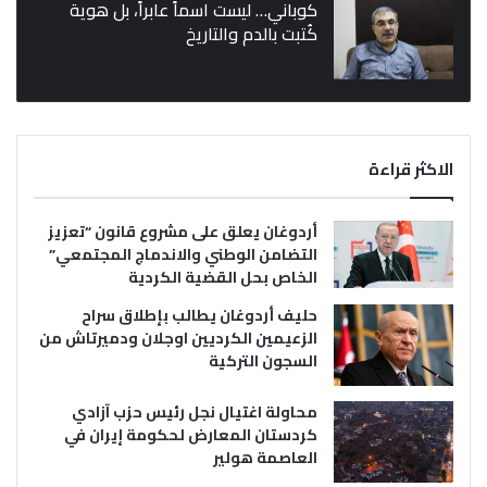
كوباني… ليست اسماً عابراً، بل هوية
كُتبت بالدم والتاريخ
الاكثر قراءة
أردوغان يعلق على مشروع قانون “تعزيز
التضامن الوطني والاندماج المجتمعي”
الخاص بحل القضية الكردية
حليف أردوغان يطالب بإطلاق سراح
الزعيمين الكرديين اوجلان ودميرتاش من
السجون التركية
محاولة اغتيال نجل رئيس حزب آزادي
كردستان المعارض لحكومة إيران في
العاصمة هولير