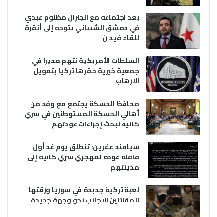
بعد اجتماعه مع الجنرال مظلوم عبدي
في دمشق الشيباني يتوجه إلى أنقرة
للقاء فيدان
السلطات الأمريكية تتهم مديرا في
جمعية خيرية مقرها تركيا بتمويل
الارهاب
محافظ الحسكة يجتمع مع وفد من
أهالي الحسكة المستوطنين في سري
كانيه لبحث إجراءات عودتهم
سيامند عفرين: تنطلق يوم غد أول
قافلة عودة لمهجري سري كانيه إلى
مدينتهم
لعبة تركية جديدة في سوريا ورقتها
المقاتلين الاجانب نحو وجهة جديدة