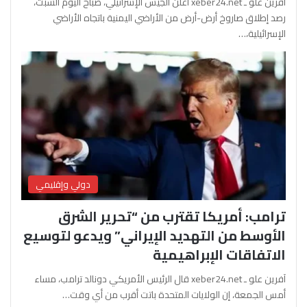
آفرين علو ـ xeber24.net أعلن الجيش الإسرائيلي، صباح اليوم السبت،
رصد إطلاق صاروخ أرض-أرض من الأراضي اليمنية باتجاه الأراضي
الإسرائيلية،…
دولي وإقليمي
ترامب: أمريكا تقترب من “تحرير الشرق
الأوسط من التهديد الإيراني” ويدعو لتوسيع
الاتفاقات الإبراهيمية
آفرين علو ـ xeber24.net قال الرئيس الأمريكي دونالد ترامب، مساء
أمس الجمعة، إن الولايات المتحدة باتت أقرب من أي وقت…