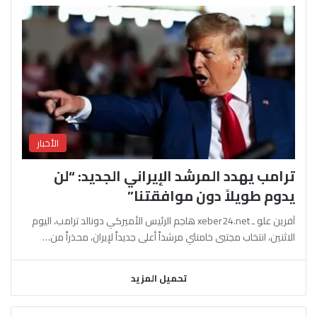
الأخبار
ترامب يهدد المرشد الإيراني الجديد: “لن
يدوم طويلاً دون موافقتنا”
آفرين علو ـ xeber24.net هاجم الرئيس الأميركي دونالد ترامب، اليوم
الاثنين، انتخاب مجتبى خامنئي مرشداً أعلى جديداً لإيران، محذراً من…
تحميل المزيد
السابقة
التالية