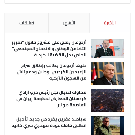
الأخيرة
الأشهر
تعليقات
أردوغان يعلق على مشروع قانون “تعزيز
التضامن الوطني والاندماج المجتمعي”
الخاص بحل القضية الكردية
حليف أردوغان يطالب بإطلاق سراح
الزعيمين الكرديين اوجلان ودميرتاش
من السجون التركية
محاولة اغتيال نجل رئيس حزب آزادي
كردستان المعارض لحكومة إيران في
العاصمة هولير
سيامند عفرين يغرد من جديد: تأجيل
انطلاق قافلة عودة مهجري سري كانيه