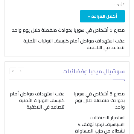
على…
أكمل القراءة »
مصرع 5 أشخاص في سوريا بحوادث منفصلة خلال يوم واحد
عقب استهداف مواطن أمام كنيسة.. التوترات الأمنية
تتصاعد في اللاذقية
بمناسبة اليوم الدولي..
السابقة
التالية
سوشيال ميديا وفضائيات
“الصحة العالمية” تؤكد
الصفحة
الصفحة
ضرورة اتباع نهج متكامل
لمواجهة إدمان المخدرات
مصرع 5 أشخاص في سوريا
عقب استهداف مواطن أمام
بحوادث منفصلة خلال يوم
كنيسة.. التوترات الأمنية
واحد
تتصاعد في اللاذقية
استمرار الاعتقالات
السياسية.. تركيا توقف 4
نشطاء من حزب المساواة