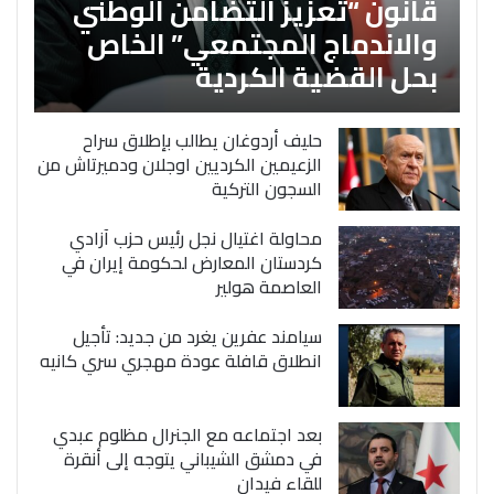
قانون “تعزيز التضامن الوطني
والاندماج المجتمعي” الخاص
بحل القضية الكردية
حليف أردوغان يطالب بإطلاق سراح
الزعيمين الكرديين اوجلان ودميرتاش من
السجون التركية
محاولة اغتيال نجل رئيس حزب آزادي
كردستان المعارض لحكومة إيران في
العاصمة هولير
سيامند عفرين يغرد من جديد: تأجيل
انطلاق قافلة عودة مهجري سري كانيه
بعد اجتماعه مع الجنرال مظلوم عبدي
في دمشق الشيباني يتوجه إلى أنقرة
للقاء فيدان