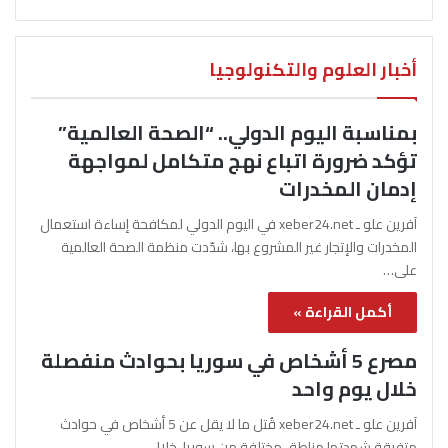
أخبار العلوم والتكنولوجيا
بمناسبة اليوم الدولي.. “الصحة العالمية”
تؤكد ضرورة اتباع نهج متكامل لمواجهة
إدمان المخدرات
آفرين علو ـ xeber24.net في اليوم الدولي لمكافحة إساءة استعمال
المخدرات والإتجار غير المشروع بها، شدّدت منظمة الصحة العالمية
على…
أكمل القراءة »
مصرع 5 أشخاص في سوريا بحوادث منفصلة
خلال يوم واحد
آفرين علو ـ xeber24.net قُتل ما لا يقل عن 5 أشخاص في حوادث
متفرقة شهدتها مناطق مختلفة من سوريا، خلال…