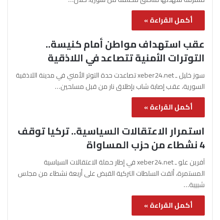
أكمل القراءة »
عقب استهداف مواطن أمام كنيسة..
التوترات الأمنية تتصاعد في اللاذقية
سوز خليل ـ xeber24.net تصاعدت حدة التوتر الأمني في مدينة اللاذقية
السورية، عقب إصابة شاب بإطلاق نار من قبل مسلحين…
أكمل القراءة »
استمرار الاعتقالات السياسية.. تركيا توقف
4 نشطاء من حزب المساواة
آفرين علو ـ xeber24.net في إطار حملة الاعتقالات السياسية
المستمرة، ألقت السلطات التركية القبض على أربعة نشطاء من مجلس
شبيبة…
أكمل القراءة »