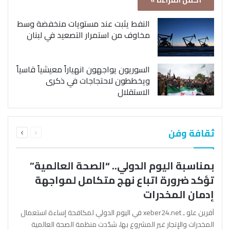
أكمل القراءة »
النفط يثبت عند مستويات منخفضة وسط
مخاوف من استمرار التصعيد في لبنان
السوريون يواجهون انهياراً معيشياً قاسياً
ويخططون لاحتجاجات في ذكرى
الاستقلال
السابقة
التالية
ثقافة وفن
الصفحة
الصفحة
بمناسبة اليوم الدولي.. “الصحة العالمية”
تؤكد ضرورة اتباع نهج متكامل لمواجهة
إدمان المخدرات
آفرين علو ـ xeber24.net في اليوم الدولي لمكافحة إساءة استعمال
المخدرات والإتجار غير المشروع بها، شدّدت منظمة الصحة العالمية