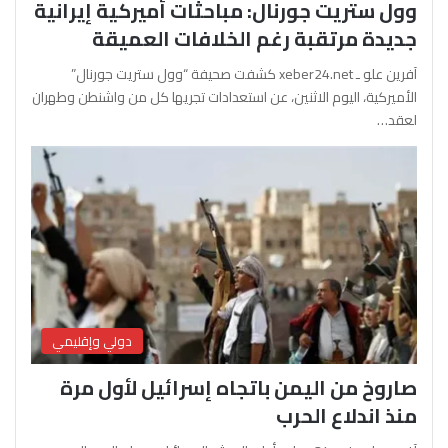
وول ستريت جورنال: مباحثات أميركية إيرانية
جديدة مرتقبة رغم الخلافات العميقة
آفرين علو ـ xeber24.net كشفت صحيفة “وول ستريت جورنال”
الأميركية، اليوم الاثنين، عن استعدادات تجريها كل من واشنطن وطهران
لعقد…
دولي وإقليمي
صاروخ من اليمن باتجاه إسرائيل لأول مرة
منذ اندلاع الحرب