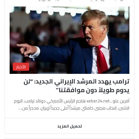
الأخبار
ترامب يهدد المرشد الإيراني الجديد: “لن
يدوم طويلاً دون موافقتنا”
آفرين علو ـ xeber24.net هاجم الرئيس الأميركي دونالد ترامب، اليوم
الاثنين، انتخاب مجتبى خامنئي مرشداً أعلى جديداً لإيران، محذراً من…
تحميل المزيد