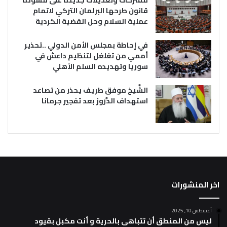
مقترحات وتعديلات جديدة على مسودة
قانون طرحها البرلمان التركي لاتمام
عملية السلام وحل القضية الكردية
في إحاطة بمجلس الأمن الدولي ..تحذير
أممي من تغلغل لتنظيم داعش في
سوريا وتهديده السلم الأهلي
الشَّيخ موفق طريف يحذر من تصاعد
استهداف الدَّروز بعد تفجير جرمانا
اخر المنشورات
أغسطس 10, 2025
ليس من المنطق أن تتباهى بالحرية و أنت مكبل بقيود