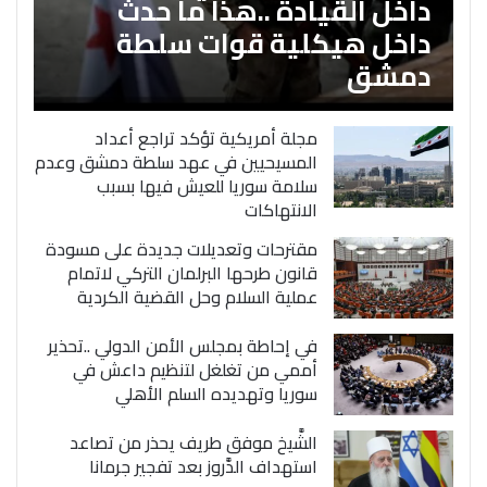
داخل القيادة ..هذا ما حدث
داخل هيكلية قوات سلطة
دمشق
مجلة أمريكية تؤكد تراجع أعداد
المسيحيين في عهد سلطة دمشق وعدم
سلامة سوريا للعيش فيها بسبب
الانتهاكات
مقترحات وتعديلات جديدة على مسودة
قانون طرحها البرلمان التركي لاتمام
عملية السلام وحل القضية الكردية
في إحاطة بمجلس الأمن الدولي ..تحذير
أممي من تغلغل لتنظيم داعش في
سوريا وتهديده السلم الأهلي
الشَّيخ موفق طريف يحذر من تصاعد
استهداف الدَّروز بعد تفجير جرمانا