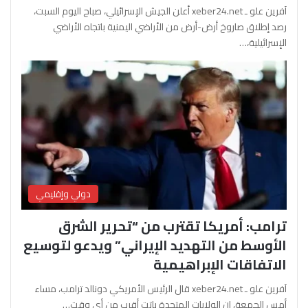
آفرين علو ـ xeber24.net أعلن الجيش الإسرائيلي، صباح اليوم السبت،
رصد إطلاق صاروخ أرض-أرض من الأراضي اليمنية باتجاه الأراضي
الإسرائيلية،…
دولي وإقليمي
ترامب: أمريكا تقترب من “تحرير الشرق
الأوسط من التهديد الإيراني” ويدعو لتوسيع
الاتفاقات الإبراهيمية
آفرين علو ـ xeber24.net قال الرئيس الأمريكي دونالد ترامب، مساء
أمس الجمعة، إن الولايات المتحدة باتت أقرب من أي وقت…