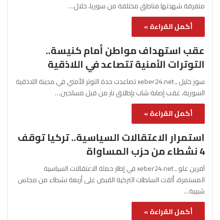
متفرقة شهدتها مناطق مختلفة من سوريا، خلال…
أكمل القراءة »
عقب استهداف مواطن أمام كنيسة..
التوترات الأمنية تتصاعد في اللاذقية
سوز خليل ـ xeber24.net تصاعدت حدة التوتر الأمني في مدينة اللاذقية
السورية، عقب إصابة شاب بإطلاق نار من قبل مسلحين…
أكمل القراءة »
استمرار الاعتقالات السياسية.. تركيا توقف
4 نشطاء من حزب المساواة
آفرين علو ـ xeber24.net في إطار حملة الاعتقالات السياسية
المستمرة، ألقت السلطات التركية القبض على أربعة نشطاء من مجلس
شبيبة…
أكمل القراءة »