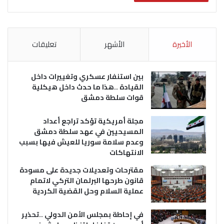
الأخيرة
الأشهر
تعليقات
بين استنفار عسكري وتغييرات داخل
القيادة ..هذا ما حدث داخل هيكلية
قوات سلطة دمشق
مجلة أمريكية تؤكد تراجع أعداد
المسيحيين في عهد سلطة دمشق
وعدم سلامة سوريا للعيش فيها بسبب
الانتهاكات
مقترحات وتعديلات جديدة على مسودة
قانون طرحها البرلمان التركي لاتمام
عملية السلام وحل القضية الكردية
في إحاطة بمجلس الأمن الدولي ..تحذير