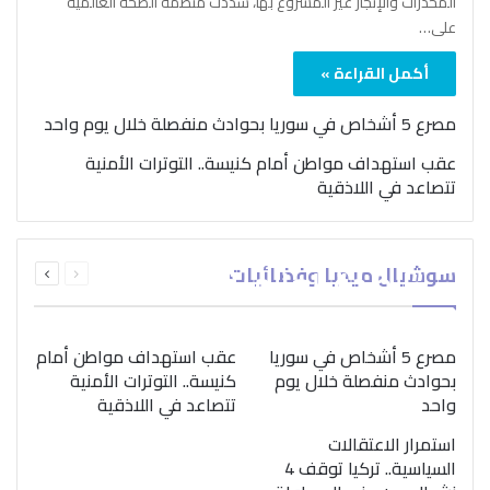
المخدرات والإتجار غير المشروع بها، شدّدت منظمة الصحة العالمية
على…
أكمل القراءة »
مصرع 5 أشخاص في سوريا بحوادث منفصلة خلال يوم واحد
عقب استهداف مواطن أمام كنيسة.. التوترات الأمنية
تتصاعد في اللاذقية
بمناسبة اليوم الدولي..
السابقة
التالية
سوشيال ميديا وفضائيات
“الصحة العالمية” تؤكد
الصفحة
الصفحة
ضرورة اتباع نهج متكامل
لمواجهة إدمان المخدرات
مصرع 5 أشخاص في سوريا
عقب استهداف مواطن أمام
بحوادث منفصلة خلال يوم
كنيسة.. التوترات الأمنية
واحد
تتصاعد في اللاذقية
استمرار الاعتقالات
السياسية.. تركيا توقف 4