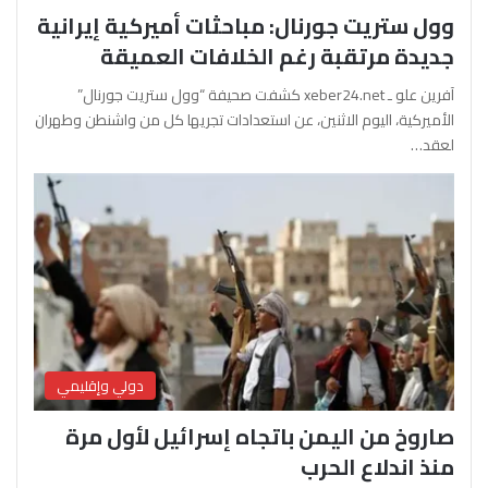
وول ستريت جورنال: مباحثات أميركية إيرانية
جديدة مرتقبة رغم الخلافات العميقة
آفرين علو ـ xeber24.net كشفت صحيفة “وول ستريت جورنال”
الأميركية، اليوم الاثنين، عن استعدادات تجريها كل من واشنطن وطهران
لعقد…
دولي وإقليمي
صاروخ من اليمن باتجاه إسرائيل لأول مرة
منذ اندلاع الحرب