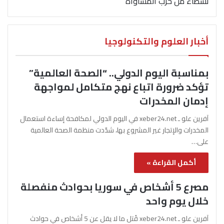
نشطاء من حزب المساواة
أخبار العلوم والتكنولوجيا
بمناسبة اليوم الدولي.. “الصحة العالمية”
تؤكد ضرورة اتباع نهج متكامل لمواجهة
إدمان المخدرات
آفرين علو ـ xeber24.net في اليوم الدولي لمكافحة إساءة استعمال
المخدرات والإتجار غير المشروع بها، شدّدت منظمة الصحة العالمية
على…
أكمل القراءة »
مصرع 5 أشخاص في سوريا بحوادث منفصلة
خلال يوم واحد
آفرين علو ـ xeber24.net قُتل ما لا يقل عن 5 أشخاص في حوادث