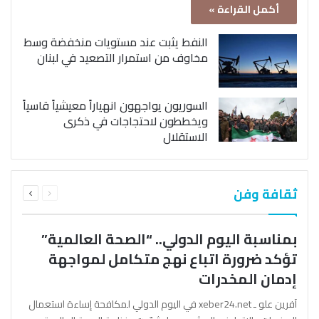
أكمل القراءة »
النفط يثبت عند مستويات منخفضة وسط
مخاوف من استمرار التصعيد في لبنان
السوريون يواجهون انهياراً معيشياً قاسياً
ويخططون لاحتجاجات في ذكرى
الاستقلال
السابقة
التالية
ثقافة وفن
الصفحة
الصفحة
بمناسبة اليوم الدولي.. “الصحة العالمية”
تؤكد ضرورة اتباع نهج متكامل لمواجهة
إدمان المخدرات
آفرين علو ـ xeber24.net في اليوم الدولي لمكافحة إساءة استعمال