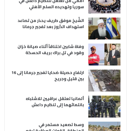
أممي من تغلغل لتنظيم داعش في
سوريا وتهديده السلم الأهلي
الشَّيخ موفق طريف يحذر من تصاعد
استهداف الدَّروز بعد تفجير جرمانا
وفاة شابين اختناقاً أثناء صيانة خزان
وقود في تل براك بريف الحسكة
ارتفاع حصيلة ضحايا تفجير جرمانا إلى 16
بين قتيل وجريح
ألمانيا تعتقل عراقيين للاشتباه
بانتمائهما إلى تنظيم داعش
وسط تصعيد مستمر في
المنطقة..القوات العراقية ترفع