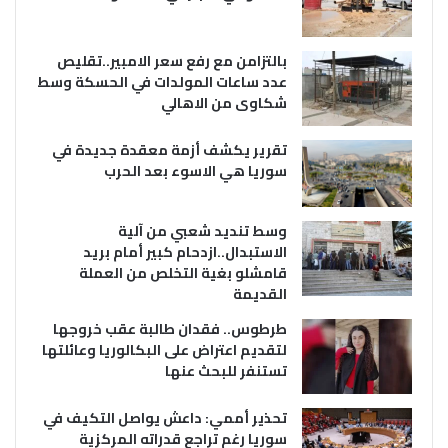
بالتزامن مع رفع سعر الامبير..تقليص
عدد ساعات المولدات في الحسكة وسط
شكاوى من الاهالي
تقرير يكشف أزمة معقدة جديدة في
سوريا هي الاسوء بعد الحرب
وسط تنديد شعبي من آلية
الاستبدال..ازدحام كبير أمام بريد
قامشلو بغية التخلص من العملة
القديمة
طرطوس.. فقدان طالبة عقب خروجها
لتقديم اعتراض على البكالوريا وعائلتها
تستنفر للبحث عنها
تحذير أممي: داعش يواصل التكيف في
سوريا رغم تراجع قدراته المركزية