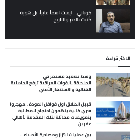
كوباني… ليست اسماً عابراً، بل هوية
كُتبت بالدم والتاريخ
الاكثر قراءة
وسط تصعيد مستمر في
المنطقة..القوات العراقية ترفع الجاهلية
القتالية والاستنفار الأمني
قبيل انطلاق اول قوافل العودة ..مهجروا
سري كانية ينظمون احتجاج للمطالبة
بتعويضات مماثلة لتلك المقدمة لأهالي
عفرين
بين عمليات ابتزاز ومصادرة الأملاك…