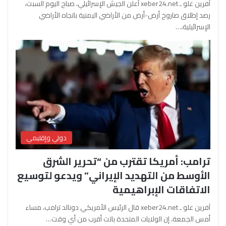
آفرين علو ـ xeber24.net أعلن الجيش الإسرائيلي، صباح اليوم السبت،
رصد إطلاق صاروخ أرض-أرض من الأراضي اليمنية باتجاه الأراضي
الإسرائيلية،…
دولي وإقليمي
ترامب: أمريكا تقترب من “تحرير الشرق
الأوسط من التهديد الإيراني” ويدعو لتوسيع
الاتفاقات الإبراهيمية
آفرين علو ـ xeber24.net قال الرئيس الأمريكي دونالد ترامب، مساء
أمس الجمعة، إن الولايات المتحدة باتت أقرب من أي وقت…