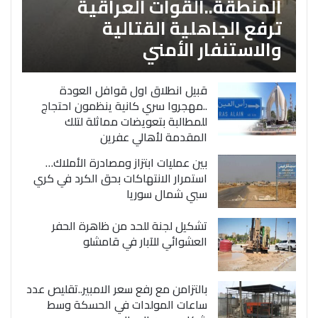
المنطقة..القوات العراقية
ترفع الجاهلية القتالية
والاستنفار الأمني
قبيل انطلاق اول قوافل العودة
..مهجروا سري كانية ينظمون احتجاج
للمطالبة بتعويضات مماثلة لتلك
المقدمة لأهالي عفرين
بين عمليات ابتزاز ومصادرة الأملاك…
استمرار الانتهاكات بحق الكرد في كري
سبي شمال سوريا
تشكيل لجنة للحد من ظاهرة الحفر
العشوائي للآبار في قامشلو
بالتزامن مع رفع سعر الامبير..تقليص عدد
ساعات المولدات في الحسكة وسط