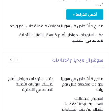
على…
أكمل القراءة »
مصرع 5 أشخاص في سوريا بحوادث منفصلة خلال يوم واحد
عقب استهداف مواطن أمام كنيسة.. التوترات الأمنية
تتصاعد في اللاذقية
بمناسبة اليوم الدولي..
السابقة
التالية
سوشيال ميديا وفضائيات
“الصحة العالمية” تؤكد
الصفحة
الصفحة
ضرورة اتباع نهج متكامل
لمواجهة إدمان المخدرات
مصرع 5 أشخاص في سوريا
عقب استهداف مواطن أمام
بحوادث منفصلة خلال يوم
كنيسة.. التوترات الأمنية
واحد
تتصاعد في اللاذقية
استمرار الاعتقالات
السياسية.. تركيا توقف 4
نشطاء من حزب المساواة