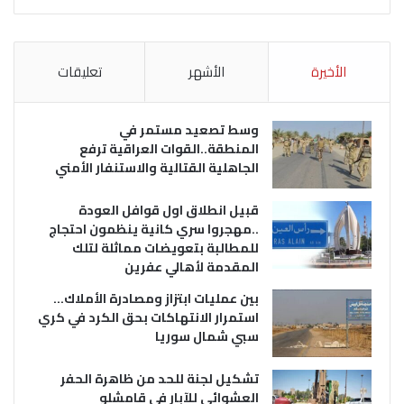
الأخيرة
الأشهر
تعليقات
وسط تصعيد مستمر في
المنطقة..القوات العراقية ترفع
الجاهلية القتالية والاستنفار الأمني
قبيل انطلاق اول قوافل العودة
..مهجروا سري كانية ينظمون احتجاج
للمطالبة بتعويضات مماثلة لتلك
المقدمة لأهالي عفرين
بين عمليات ابتزاز ومصادرة الأملاك…
استمرار الانتهاكات بحق الكرد في كري
سبي شمال سوريا
تشكيل لجنة للحد من ظاهرة الحفر
العشوائي للآبار في قامشلو