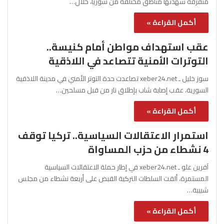
متفرقة شهدتها مناطق مختلفة من سوريا، خلال…
أكمل القراءة »
عقب استهداف مواطن أمام كنيسة..
التوترات الأمنية تتصاعد في اللاذقية
سوز خليل ـ xeber24.net تصاعدت حدة التوتر الأمني في مدينة اللاذقية
السورية، عقب إصابة شاب بإطلاق نار من قبل مسلحين…
أكمل القراءة »
استمرار الاعتقالات السياسية.. تركيا توقف
4 نشطاء من حزب المساواة
آفرين علو ـ xeber24.net في إطار حملة الاعتقالات السياسية
المستمرة، ألقت السلطات التركية القبض على أربعة نشطاء من مجلس
شبيبة…
أكمل القراءة »