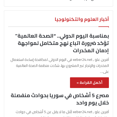
أخبار العلوم والتكنولوجيا
بمناسبة اليوم الدولي.. “الصحة العالمية”
تؤكد ضرورة اتباع نهج متكامل لمواجهة
إدمان المخدرات
آفرين علو ـ xeber24.net في اليوم الدولي لمكافحة إساءة استعمال
المخدرات والإتجار غير المشروع بها، شدّدت منظمة الصحة العالمية
على…
أكمل القراءة »
مصرع 5 أشخاص في سوريا بحوادث منفصلة
خلال يوم واحد
آفرين علو ـ xeber24.net قُتل ما لا يقل عن 5 أشخاص في حوادث