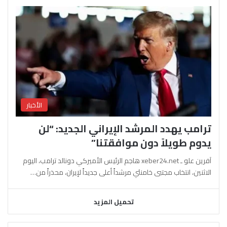
الأخبار
ترامب يهدد المرشد الإيراني الجديد: “لن
يدوم طويلاً دون موافقتنا”
آفرين علو ـ xeber24.net هاجم الرئيس الأميركي دونالد ترامب، اليوم
الاثنين، انتخاب مجتبى خامنئي مرشداً أعلى جديداً لإيران، محذراً من…
تحميل المزيد