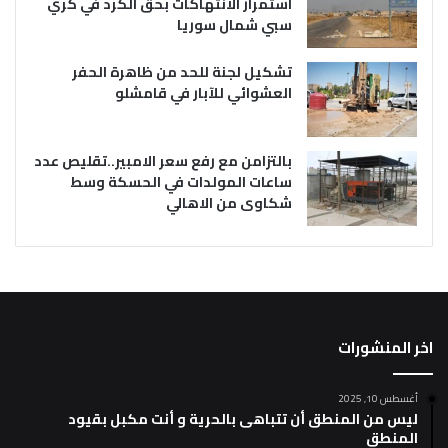
استمرار الانتهاكات بحق الكرد في كري
سبي شمال سوريا
تشكيل لجنة للحد من ظاهرة الحفر
العشوائي للآبار في قامشلو
بالتزامن مع رفع سعر الامبير..تقليص عدد
ساعات المولدات في الحسكة وسط
شكاوى من الاهالي
اخر المنشورات
أغسطس 10, 2025
ليس من المنطق أن تتباهى بالحرية و أنت مكبل بقيود
المنطق