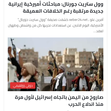
وول ستريت جورنال: مباحثات أميركية إيرانية
جديدة مرتقبة رغم الخلافات العميقة
آفرين علو ـ xeber24.net كشفت صحيفة “وول ستريت جورنال”
الأميركية، اليوم الاثنين، عن استعدادات تجريها كل من واشنطن وطهران
لعقد…
دولي وإقليمي
صاروخ من اليمن باتجاه إسرائيل لأول مرة
منذ اندلاع الحرب