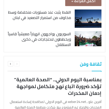
أكمل القراءة »
النفط يثبت عند مستويات منخفضة وسط
مخاوف من استمرار التصعيد في لبنان
السوريون يواجهون انهياراً معيشياً قاسياً
ويخططون لاحتجاجات في ذكرى
الاستقلال
السابقة
التالية
ثقافة وفن
الصفحة
الصفحة
بمناسبة اليوم الدولي.. “الصحة العالمية”
تؤكد ضرورة اتباع نهج متكامل لمواجهة
إدمان المخدرات
آفرين علو ـ xeber24.net في اليوم الدولي لمكافحة إساءة استعمال
المخدرات والإتجار غير المشروع بها، شدّدت منظمة الصحة العالمية