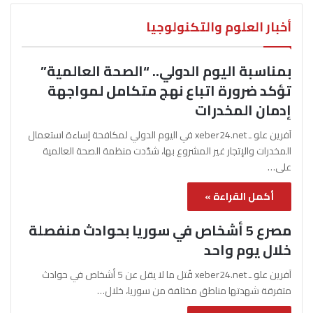
أخبار العلوم والتكنولوجيا
بمناسبة اليوم الدولي.. “الصحة العالمية”
تؤكد ضرورة اتباع نهج متكامل لمواجهة
إدمان المخدرات
آفرين علو ـ xeber24.net في اليوم الدولي لمكافحة إساءة استعمال
المخدرات والإتجار غير المشروع بها، شدّدت منظمة الصحة العالمية
على…
أكمل القراءة »
مصرع 5 أشخاص في سوريا بحوادث منفصلة
خلال يوم واحد
آفرين علو ـ xeber24.net قُتل ما لا يقل عن 5 أشخاص في حوادث
متفرقة شهدتها مناطق مختلفة من سوريا، خلال…