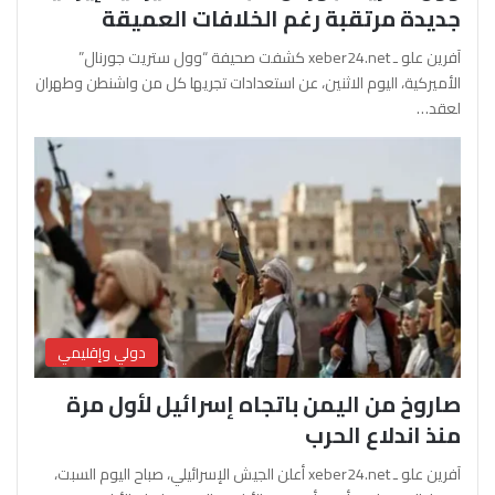
جديدة مرتقبة رغم الخلافات العميقة
آفرين علو ـ xeber24.net كشفت صحيفة “وول ستريت جورنال”
الأميركية، اليوم الاثنين، عن استعدادات تجريها كل من واشنطن وطهران
لعقد…
دولي وإقليمي
صاروخ من اليمن باتجاه إسرائيل لأول مرة
منذ اندلاع الحرب
آفرين علو ـ xeber24.net أعلن الجيش الإسرائيلي، صباح اليوم السبت،