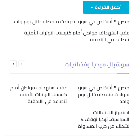
أكمل القراءة »
مصرع 5 أشخاص في سوريا بحوادث منفصلة خلال يوم واحد
عقب استهداف مواطن أمام كنيسة.. التوترات الأمنية
تتصاعد في اللاذقية
بمناسبة اليوم الدولي..
السابقة
التالية
سوشيال ميديا وفضائيات
“الصحة العالمية” تؤكد
الصفحة
الصفحة
ضرورة اتباع نهج متكامل
لمواجهة إدمان المخدرات
مصرع 5 أشخاص في سوريا
عقب استهداف مواطن أمام
بحوادث منفصلة خلال يوم
كنيسة.. التوترات الأمنية
واحد
تتصاعد في اللاذقية
استمرار الاعتقالات
السياسية.. تركيا توقف 4
نشطاء من حزب المساواة