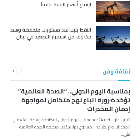
ارتفاع أسعار النفط عالمياً
النفط يثبت عند مستويات منخفضة وسط
مخاوف من استمرار التصعيد في لبنان
السابقة
التالية
ثقافة وفن
الصفحة
الصفحة
بمناسبة اليوم الدولي.. “الصحة العالمية”
تؤكد ضرورة اتباع نهج متكامل لمواجهة
إدمان المخدرات
آفرين علو ـ xeber24.net في اليوم الدولي لمكافحة إساءة استعمال
المخدرات والإتجار غير المشروع بها، شدّدت منظمة الصحة العالمية
على…