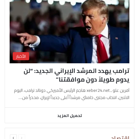
الأخبار
ترامب يهدد المرشد الإيراني الجديد: “لن
يدوم طويلاً دون موافقتنا”
آفرين علو ـ xeber24.net هاجم الرئيس الأميركي دونالد ترامب، اليوم
الاثنين، انتخاب مجتبى خامنئي مرشداً أعلى جديداً لإيران، محذراً من…
تحميل المزيد
السابقة
التالية
اقتصاد
الصفحة
الصفحة