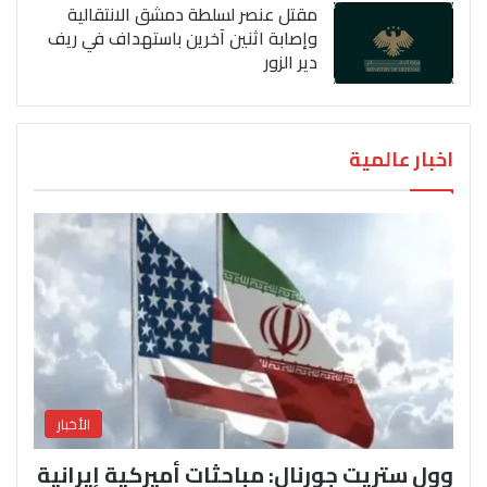
مقتل عنصر لسلطة دمشق الانتقالية
وإصابة اثنين آخرين باستهداف في ريف
دير الزور
اخبار عالمية
الأخبار
وول ستريت جورنال: مباحثات أميركية إيرانية