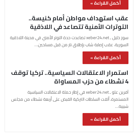
أكمل القراءة »
عقب استهداف مواطن أمام كنيسة..
التوترات الأمنية تتصاعد في اللاذقية
سوز خليل ـ xeber24.net تصاعدت حدة التوتر الأمني في مدينة اللاذقية
السورية، عقب إصابة شاب بإطلاق نار من قبل مسلحين…
أكمل القراءة »
استمرار الاعتقالات السياسية.. تركيا توقف
4 نشطاء من حزب المساواة
آفرين علو ـ xeber24.net في إطار حملة الاعتقالات السياسية
المستمرة، ألقت السلطات التركية القبض على أربعة نشطاء من مجلس
شبيبة…
أكمل القراءة »