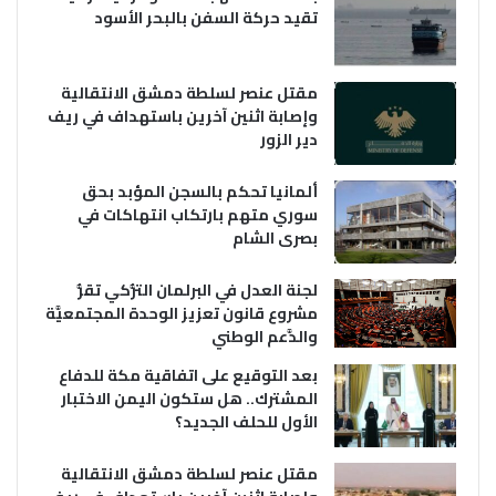
تقيد حركة السفن بالبحر الأسود
مقتل عنصر لسلطة دمشق الانتقالية
وإصابة اثنين آخرين باستهداف في ريف
دير الزور
ألمانيا تحكم بالسجن المؤبد بحق
سوري متهم بارتكاب انتهاكات في
بصرى الشام
لجنة العدل في البرلمان التُّركي تقرُّ
مشروع قانون تعزيز الوحدة المجتمعيَّة
والدَّعم الوطني
بعد التوقيع على اتفاقية مكة للدفاع
المشترك.. هل ستكون اليمن الاختبار
الأول للحلف الجديد؟
مقتل عنصر لسلطة دمشق الانتقالية