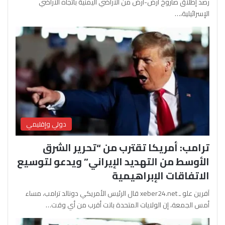
رصد إطلاق صاروخ أرض-أرض من الأراضي اليمنية باتجاه الأراضي
الإسرائيلية،…
دولي وإقليمي
ترامب: أمريكا تقترب من “تحرير الشرق
الأوسط من التهديد الإيراني” ويدعو لتوسيع
الاتفاقات الإبراهيمية
آفرين علو ـ xeber24.net قال الرئيس الأمريكي دونالد ترامب، مساء
أمس الجمعة، إن الولايات المتحدة باتت أقرب من أي وقت…