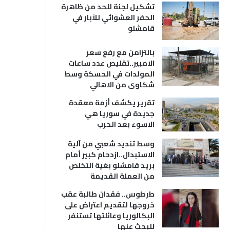
تشكيل لجنة للحد من ظاهرة
الحفر العشوائي للآبار في
قامشلو
بالتزامن مع رفع سعر
الامبير..تقليص عدد ساعات
المولدات في الحسكة وسط
شكاوى من الاهالي
تقرير يكشف أزمة معقدة
جديدة في سوريا هي
الاسوء بعد الحرب
وسط تنديد شعبي من آلية
الاستبدال..ازدحام كبير أمام
بريد قامشلو بغية التخلص
من العملة القديمة
طرطوس.. فقدان طالبة عقب
خروجها لتقديم اعتراض على
البكالوريا وعائلتها تستنفر
للبحث عنها