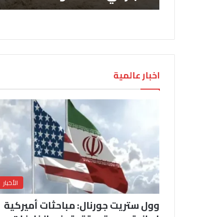
اخبار عالمية
الأخبار
وول ستريت جورنال: مباحثات أميركية