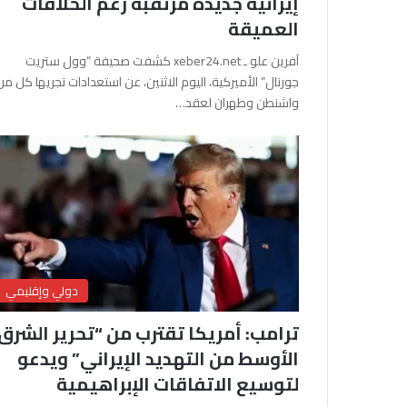
إيرانية جديدة مرتقبة رغم الخلافات
العميقة
آفرين علو ـ xeber24.net كشفت صحيفة “وول ستريت
جورنال” الأميركية، اليوم الاثنين، عن استعدادات تجريها كل من
واشنطن وطهران لعقد…
دولي وإقليمي
ترامب: أمريكا تقترب من “تحرير الشرق
الأوسط من التهديد الإيراني” ويدعو
لتوسيع الاتفاقات الإبراهيمية