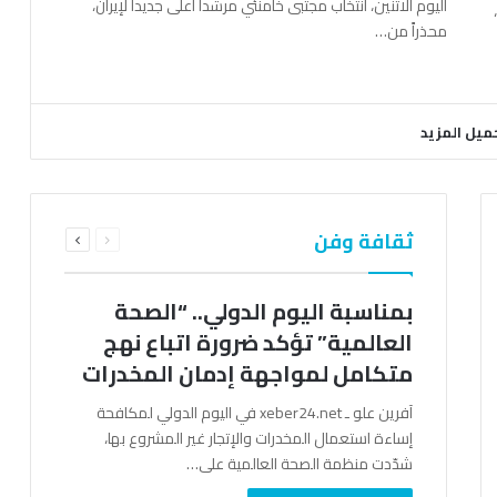
اليوم الاثنين، انتخاب مجتبى خامنئي مرشداً أعلى جديداً لإيران،
محذراً من…
ميل المزيد
السابقة
التالية
ثقافة وفن
الصفحة
الصفحة
بمناسبة اليوم الدولي.. “الصحة
العالمية” تؤكد ضرورة اتباع نهج
متكامل لمواجهة إدمان المخدرات
آفرين علو ـ xeber24.net في اليوم الدولي لمكافحة
إساءة استعمال المخدرات والإتجار غير المشروع بها،
شدّدت منظمة الصحة العالمية على…