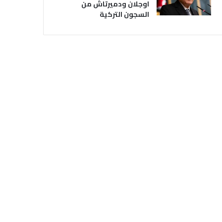
اوجلان ودميرتاش من
السجون التركية