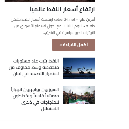
ارتفاع أسعار النفط عالمياً
آفرين علو – xeber24.net ارتفعت أسعار النفط بشكل
طفيف، اليوم الثلاثاء، مع تحول اهتمام الأسواق من
التوترات الجيوسياسية في الشرق…
أكمل القراءة »
النفط يثبت عند مستويات
منخفضة وسط مخاوف من
استمرار التصعيد في لبنان
السوريون يواجهون انهياراً
معيشياً قاسياً ويخططون
لاحتجاجات في ذكرى
الاستقلال