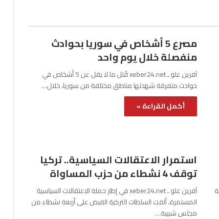
مصرع 5 أشخاص في سوريا بحوادث
منفصلة خلال يوم واحد
آفرين علو ـ xeber24.net قُتل ما لا يقل عن 5 أشخاص في
حوادث متفرقة شهدتها مناطق مختلفة من سوريا، خلال…
أكمل القراءة »
استمرار الاعتقالات السياسية.. تركيا
توقف 4 نشطاء من حزب المساواة
نة
آفرين علو ـ xeber24.net في إطار حملة الاعتقالات السياسية
المستمرة، ألقت السلطات التركية القبض على أربعة نشطاء من
مجلس شبيبة…