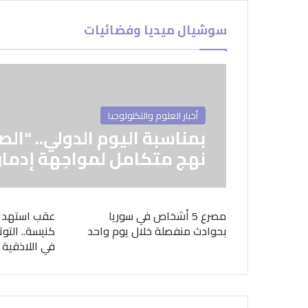
سوشيال ميديا وفضائيات
أخبار العلوم والتكنولوجيا
بمناسبة اليوم الدولي.. “الص
نهج متكامل لمواجهة إدمان
مصرع 5 أشخاص في سوريا
عقب استهدا
بحوادث منفصلة خلال يوم واحد
كنيسة.. التوت
في اللاذقية