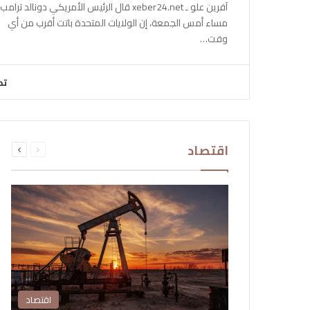
آفرين علو ـ xeber24.net قال الرئيس الأمريكي دونالد ترامب،
مساء أمس الجمعة، إن الولايات المتحدة باتت أقرب من أي
وقت…
تح
السابقة
التالية
اقتصاد
الصفحة
الصفحة
اقتصاد