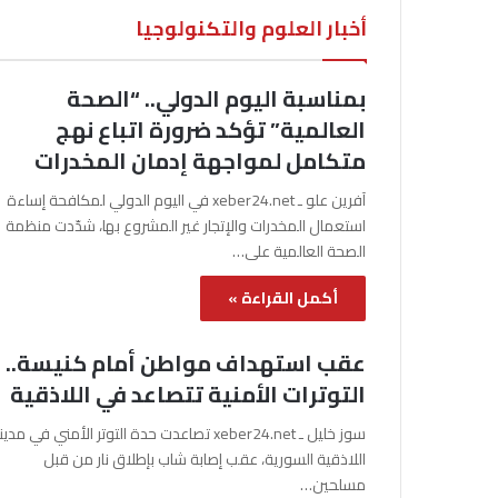
أخبار العلوم والتكنولوجيا
بمناسبة اليوم الدولي.. “الصحة
العالمية” تؤكد ضرورة اتباع نهج
متكامل لمواجهة إدمان المخدرات
آفرين علو ـ xeber24.net في اليوم الدولي لمكافحة إساءة
استعمال المخدرات والإتجار غير المشروع بها، شدّدت منظمة
الصحة العالمية على…
أكمل القراءة »
عقب استهداف مواطن أمام كنيسة..
التوترات الأمنية تتصاعد في اللاذقية
سوز خليل ـ xeber24.net تصاعدت حدة التوتر الأمني في مدي
اللاذقية السورية، عقب إصابة شاب بإطلاق نار من قبل
مسلحين…