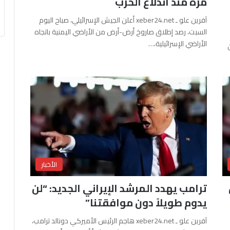
مرة منذ اندلاع الحرب
آفرين علو ـ xeber24.net أعلن الجيش الإسرائيلي، صباح اليوم
السبت، رصد إطلاق صاروخ أرض-أرض من الأراضي اليمنية باتجاه
الأراضي الإسرائيلية،…
الأخبار
ترامب يهدد المرشد الإيراني الجديد: “لن
يدوم طويلاً دون موافقتنا”
آفرين علو ـ xeber24.net هاجم الرئيس الأميركي دونالد ترامب،