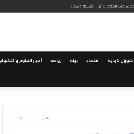
ص عدد ساعات المولدات في الحسكة وسط شكاوى من الاهالي
شوؤن كردية
اقتصاد
بيئة
رياضة
أخبار العلوم والتكنولو
قانون “تعزيز التضامن الوطني وا
اق سراح الزعيمين الكرديين اوجل
ة
ى من مهجري سري كانيه إلى الاثني
التكيف في سوريا رغم تراجع قدرا
ئل المدعومة من تركيا لتقليص دو
السابقة
التالية
الكل
الصفحة
الصفحة