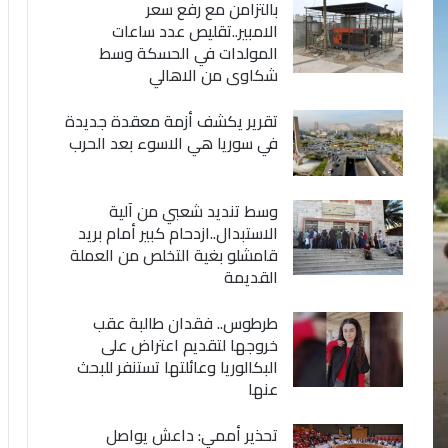
بالتزامن مع رفع سعر
الامبير..تقليص عدد ساعات
المولدات في الحسكة وسط
شكاوى من الاهالي
تقرير يكشف أزمة معقدة جديدة
في سوريا هي الاسوء بعد الحرب
وسط تنديد شعبي من آلية
الاستبدال..ازدحام كبير أمام بريد
قامشلو بغية التخلص من العملة
القديمة
طرطوس.. فقدان طالبة عقب
خروجها لتقديم اعتراض على
البكالوريا وعائلتها تستنفر للبحث
عنها
تحذير أممي: داعش يواصل