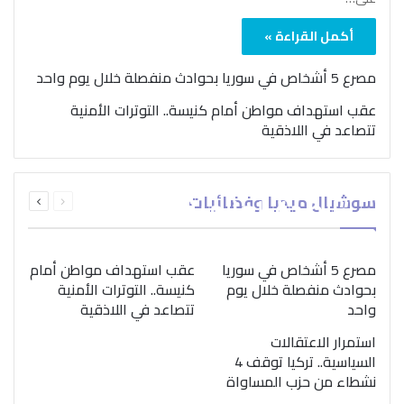
أكمل القراءة »
مصرع 5 أشخاص في سوريا بحوادث منفصلة خلال يوم واحد
عقب استهداف مواطن أمام كنيسة.. التوترات الأمنية
تتصاعد في اللاذقية
بمناسبة اليوم الدولي..
السابقة
التالية
سوشيال ميديا وفضائيات
“الصحة العالمية” تؤكد
الصفحة
الصفحة
ضرورة اتباع نهج متكامل
لمواجهة إدمان المخدرات
مصرع 5 أشخاص في سوريا
عقب استهداف مواطن أمام
بحوادث منفصلة خلال يوم
كنيسة.. التوترات الأمنية
واحد
تتصاعد في اللاذقية
استمرار الاعتقالات
السياسية.. تركيا توقف 4
نشطاء من حزب المساواة