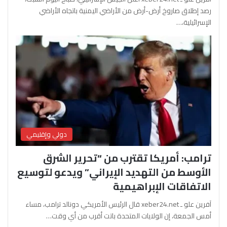
رصد إطلاق صاروخ أرض-أرض من الأراضي اليمنية باتجاه الأراضي
الإسرائيلية،…
دولي وإقليمي
ترامب: أمريكا تقترب من “تحرير الشرق
الأوسط من التهديد الإيراني” ويدعو لتوسيع
الاتفاقات الإبراهيمية
آفرين علو ـ xeber24.net قال الرئيس الأمريكي دونالد ترامب، مساء
أمس الجمعة، إن الولايات المتحدة باتت أقرب من أي وقت…