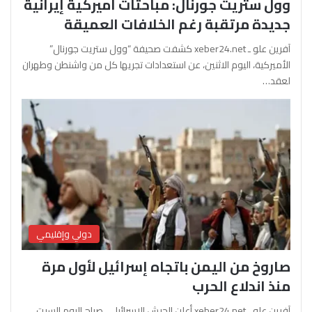
وول ستريت جورنال: مباحثات أميركية إيرانية
جديدة مرتقبة رغم الخلافات العميقة
آفرين علو ـ xeber24.net كشفت صحيفة “وول ستريت جورنال”
الأميركية، اليوم الاثنين، عن استعدادات تجريها كل من واشنطن وطهران
لعقد…
دولي وإقليمي
صاروخ من اليمن باتجاه إسرائيل لأول مرة
منذ اندلاع الحرب
آفرين علو ـ xeber24.net أعلن الجيش الإسرائيلي، صباح اليوم السبت،