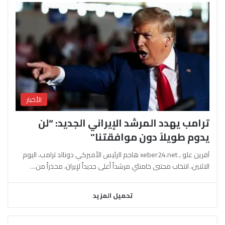
الأخبار
ترامب يهدد المرشد الإيراني الجديد: “لن
يدوم طويلاً دون موافقتنا”
آفرين علو ـ xeber24.net هاجم الرئيس الأميركي دونالد ترامب، اليوم
الاثنين، انتخاب مجتبى خامنئي مرشداً أعلى جديداً لإيران، محذراً من…
تحميل المزيد
السابقة
التالية