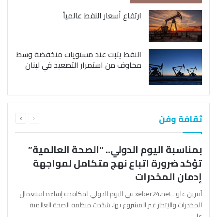
ارتفاع أسعار النفط عالمياً
النفط يثبت عند مستويات منخفضة وسط
مخاوف من استمرار التصعيد في لبنان
السابقة
التالية
ثقافة وفن
الصفحة
الصفحة
بمناسبة اليوم الدولي.. “الصحة العالمية”
تؤكد ضرورة اتباع نهج متكامل لمواجهة
إدمان المخدرات
آفرين علو ـ xeber24.net في اليوم الدولي لمكافحة إساءة استعمال
المخدرات والإتجار غير المشروع بها، شدّدت منظمة الصحة العالمية
على…