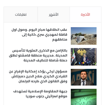
الأخيرة
الأشهر
تعليقات
عقب انطلاقها صباح اليوم..وصول اول
قافلة لمهجري سري كانية إلى
مناطقهم
بالتزامن مع الذكرى المئوية لتأسيس
المدينة..مديرية منطقة قامشلو تطلق
حملة شاملة لتنظيف المدينة
مسؤول تركي يؤكد إمكانية الإفراج عن
القيادي الكردي صلاح الدين دميرتاش
وفق القانون الذي طرحه البرلمان
جبهة المقاومة الإسلامية تستهدف
موقع اسرائيلي جنوب سوريا