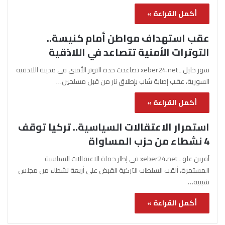
أكمل القراءة »
عقب استهداف مواطن أمام كنيسة..
التوترات الأمنية تتصاعد في اللاذقية
سوز خليل ـ xeber24.net تصاعدت حدة التوتر الأمني في مدينة اللاذقية
السورية، عقب إصابة شاب بإطلاق نار من قبل مسلحين…
أكمل القراءة »
استمرار الاعتقالات السياسية.. تركيا توقف
4 نشطاء من حزب المساواة
آفرين علو ـ xeber24.net في إطار حملة الاعتقالات السياسية
المستمرة، ألقت السلطات التركية القبض على أربعة نشطاء من مجلس
شبيبة…
أكمل القراءة »