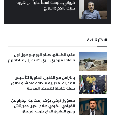
كوباني… ليست اسماً عابراً، بل هوية
كُتبت بالدم والتاريخ
الاكثر قراءة
عقب انطلاقها صباح اليوم..وصول اول
قافلة لمهجري سري كانية إلى مناطقهم
بالتزامن مع الذكرى المئوية لتأسيس
المدينة..مديرية منطقة قامشلو تطلق
حملة شاملة لتنظيف المدينة
مسؤول تركي يؤكد إمكانية الإفراج عن
القيادي الكردي صلاح الدين دميرتاش
وفق القانون الذي طرحه البرلمان