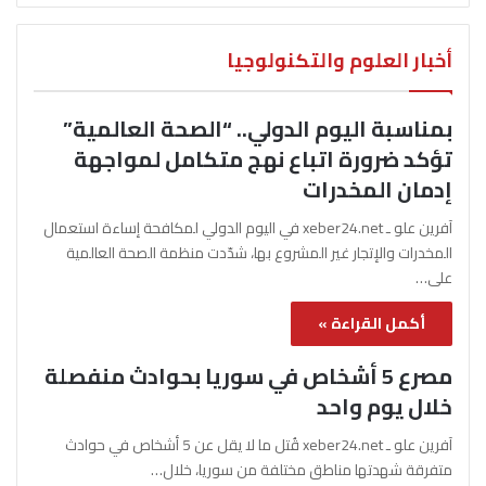
أخبار العلوم والتكنولوجيا
بمناسبة اليوم الدولي.. “الصحة العالمية”
تؤكد ضرورة اتباع نهج متكامل لمواجهة
إدمان المخدرات
آفرين علو ـ xeber24.net في اليوم الدولي لمكافحة إساءة استعمال
المخدرات والإتجار غير المشروع بها، شدّدت منظمة الصحة العالمية
على…
أكمل القراءة »
مصرع 5 أشخاص في سوريا بحوادث منفصلة
خلال يوم واحد
آفرين علو ـ xeber24.net قُتل ما لا يقل عن 5 أشخاص في حوادث
متفرقة شهدتها مناطق مختلفة من سوريا، خلال…