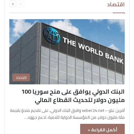
اقتصاد
الصفحة
الصفحة
اقتصاد
البنك الدولي يوافق على منح سوريا 100
مليون دولار لتحديث القطاع المالي
آفرين علو – xeber24.net وافق البنك الدولي، على تقديم منحةٍ بقيمة
مئة مليون دولار، من المؤسسة الدولية للتنمية، لدعم جهود…
أكمل القراءة »