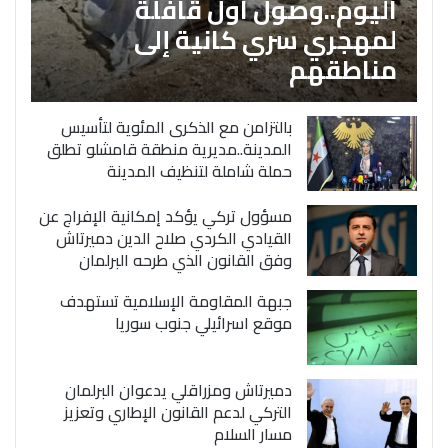
اليوم..وصول اول قافلة
لمهجري سري كانية إلى
مناطقهم
بالتزامن مع الذكرى المئوية لتأسيس
المدينة..مديرية منطقة قامشلو تطلق
حملة شاملة لتنظيف المدينة
مسؤول تركي يؤكد إمكانية الإفراج عن
القيادي الكردي صلاح الدين دميرتاش
وفق القانون الذي طرحه البرلمان
جبهة المقاومة الإسلامية تستهدف
موقع اسرائيلي جنوب سوريا
دميرتاش ومزراقلي يدعوان البرلمان
التركي لدعم القانون الإطاري وتعزيز
مسار السلام