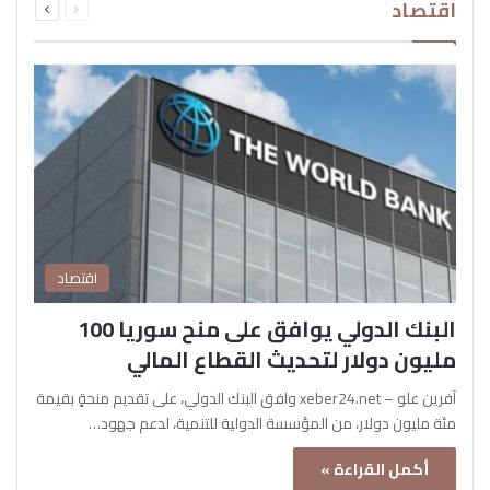
اقتصاد
الصفحة
الصفحة
اقتصاد
البنك الدولي يوافق على منح سوريا 100
مليون دولار لتحديث القطاع المالي
آفرين علو – xeber24.net وافق البنك الدولي، على تقديم منحةٍ بقيمة
مئة مليون دولار، من المؤسسة الدولية للتنمية، لدعم جهود…
أكمل القراءة »