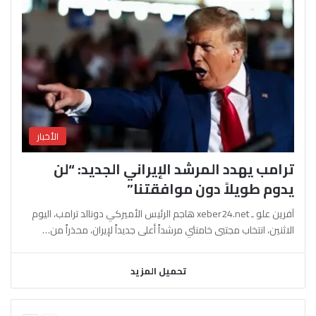
الأخبار
ترامب يهدد المرشد الإيراني الجديد: “لن
يدوم طويلاً دون موافقتنا”
آفرين علو ـ xeber24.net هاجم الرئيس الأميركي دونالد ترامب، اليوم
الاثنين، انتخاب مجتبى خامنئي مرشداً أعلى جديداً لإيران، محذراً من…
تحميل المزيد
السابقة
التالية