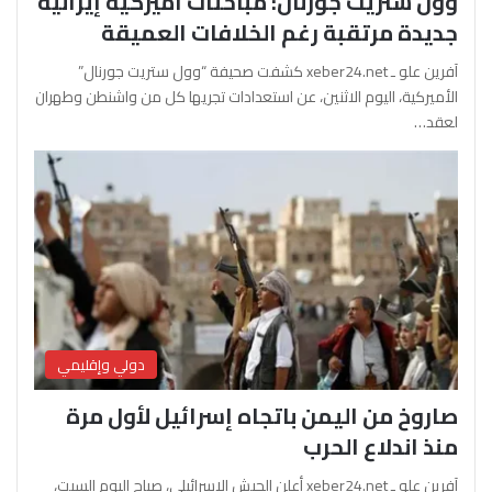
وول ستريت جورنال: مباحثات أميركية إيرانية
جديدة مرتقبة رغم الخلافات العميقة
آفرين علو ـ xeber24.net كشفت صحيفة “وول ستريت جورنال”
الأميركية، اليوم الاثنين، عن استعدادات تجريها كل من واشنطن وطهران
لعقد…
دولي وإقليمي
صاروخ من اليمن باتجاه إسرائيل لأول مرة
منذ اندلاع الحرب
آفرين علو ـ xeber24.net أعلن الجيش الإسرائيلي، صباح اليوم السبت،