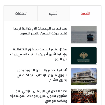
الأخيرة
الأشهر
تعليقات
بعد تصاعد الهجمات الأوكرانية تركيا
تقيد حركة السفن بالبحر الأسود
مقتل عنصر لسلطة دمشق الانتقالية
وإصابة اثنين آخرين باستهداف في ريف
دير الزور
ألمانيا تحكم بالسجن المؤبد بحق
سوري متهم بارتكاب انتهاكات في
بصرى الشام
لجنة العدل في البرلمان التُّركي تقرُّ
مشروع قانون تعزيز الوحدة المجتمعيَّة
والدَّعم الوطني