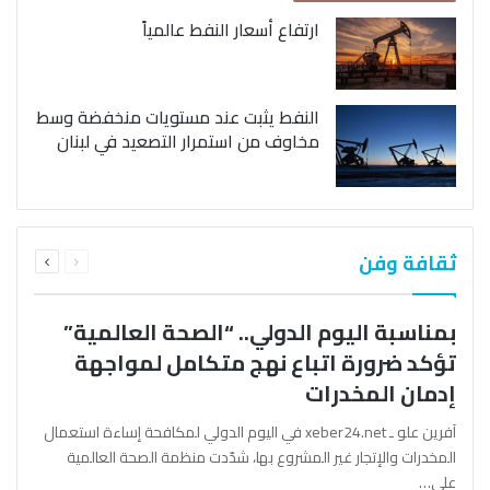
ارتفاع أسعار النفط عالمياً
النفط يثبت عند مستويات منخفضة وسط
مخاوف من استمرار التصعيد في لبنان
السابقة
التالية
ثقافة وفن
الصفحة
الصفحة
بمناسبة اليوم الدولي.. “الصحة العالمية”
تؤكد ضرورة اتباع نهج متكامل لمواجهة
إدمان المخدرات
آفرين علو ـ xeber24.net في اليوم الدولي لمكافحة إساءة استعمال
المخدرات والإتجار غير المشروع بها، شدّدت منظمة الصحة العالمية
على…