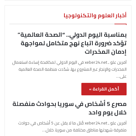
أخبار العلوم والتكنولوجيا
بمناسبة اليوم الدولي.. “الصحة العالمية”
تؤكد ضرورة اتباع نهج متكامل لمواجهة
إدمان المخدرات
آفرين علو ـ xeber24.net في اليوم الدولي لمكافحة إساءة استعمال
المخدرات والإتجار غير المشروع بها، شدّدت منظمة الصحة العالمية
على…
أكمل القراءة »
مصرع 5 أشخاص في سوريا بحوادث منفصلة
خلال يوم واحد
آفرين علو ـ xeber24.net قُتل ما لا يقل عن 5 أشخاص في حوادث
متفرقة شهدتها مناطق مختلفة من سوريا، خلال…