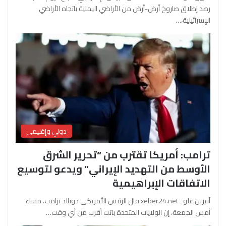
رصد إطلاق صاروخ أرض-أرض من الأراضي اليمنية باتجاه الأراضي
الإسرائيلية،…
دولي وإقليمي
ترامب: أمريكا تقترب من “تحرير الشرق
الأوسط من التهديد الإيراني” ويدعو لتوسيع
الاتفاقات الإبراهيمية
آفرين علو ـ xeber24.net قال الرئيس الأمريكي دونالد ترامب، مساء
أمس الجمعة، إن الولايات المتحدة باتت أقرب من أي وقت…