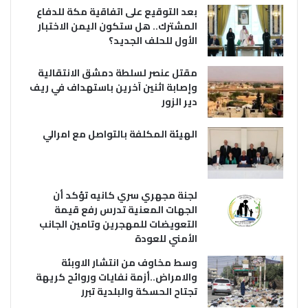
بعد التوقيع على اتفاقية مكة للدفاع
المشترك.. هل ستكون اليمن الاختبار
الأول للحلف الجديد؟
مقتل عنصر لسلطة دمشق الانتقالية
وإصابة اثنين آخرين باستهداف في ريف
دير الزور
الهيئة المكلفة بالتواصل مع امرالي
لجنة مجهري سري كانيه تؤكد أن
الجهات المعنية تدرس رفع قيمة
التعويضات للمهجرين وتامين الجانب
الأمني للعودة
وسط مخاوف من انتشار الاوبئة
والامراض..أزمة نفايات وروائح كريهة
تجتاح الحسكة والبلدية تبرر