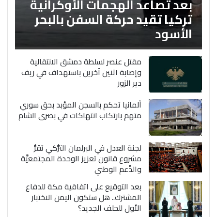
بعد تصاعد الهجمات الأوكرانية
تركيا تقيد حركة السفن بالبحر
الأسود
مقتل عنصر لسلطة دمشق الانتقالية
وإصابة اثنين آخرين باستهداف في ريف
دير الزور
ألمانيا تحكم بالسجن المؤبد بحق سوري
متهم بارتكاب انتهاكات في بصرى الشام
لجنة العدل في البرلمان التُّركي تقرُّ
مشروع قانون تعزيز الوحدة المجتمعيَّة
والدَّعم الوطني
بعد التوقيع على اتفاقية مكة للدفاع
المشترك.. هل ستكون اليمن الاختبار
الأول للحلف الجديد؟