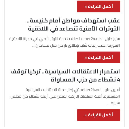
أكمل القراءة »
عقب استهداف مواطن أمام كنيسة..
التوترات الأمنية تتصاعد في اللاذقية
سوز خليل ـ xeber24.net تصاعدت حدة التوتر الأمني في مدينة اللاذقية
السورية، عقب إصابة شاب بإطلاق نار من قبل مسلحين…
أكمل القراءة »
استمرار الاعتقالات السياسية.. تركيا توقف
4 نشطاء من حزب المساواة
آفرين علو ـ xeber24.net في إطار حملة الاعتقالات السياسية
المستمرة، ألقت السلطات التركية القبض على أربعة نشطاء من مجلس
شبيبة…
أكمل القراءة »