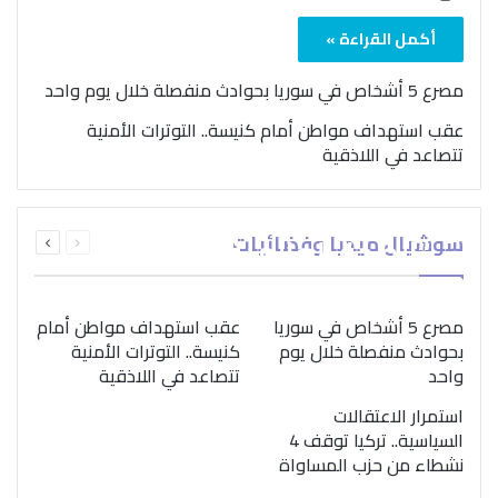
أكمل القراءة »
مصرع 5 أشخاص في سوريا بحوادث منفصلة خلال يوم واحد
عقب استهداف مواطن أمام كنيسة.. التوترات الأمنية
تتصاعد في اللاذقية
بمناسبة اليوم الدولي..
السابقة
التالية
سوشيال ميديا وفضائيات
“الصحة العالمية” تؤكد
الصفحة
الصفحة
ضرورة اتباع نهج متكامل
لمواجهة إدمان المخدرات
مصرع 5 أشخاص في سوريا
عقب استهداف مواطن أمام
بحوادث منفصلة خلال يوم
كنيسة.. التوترات الأمنية
واحد
تتصاعد في اللاذقية
استمرار الاعتقالات
السياسية.. تركيا توقف 4
نشطاء من حزب المساواة