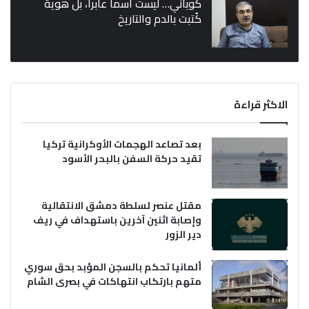
كوباني… ليست اسماً عابراً، بل هوية
كُتبت بالدم والتاريخ
الاكثر قراءة
بعد تصاعد الهجمات الأوكرانية تركيا
تقيد حركة السفن بالبحر الأسود
مقتل عنصر لسلطة دمشق الانتقالية
وإصابة اثنين آخرين باستهداف في ريف
دير الزور
ألمانيا تحكم بالسجن المؤبد بحق سوري
متهم بارتكاب انتهاكات في بصرى الشام