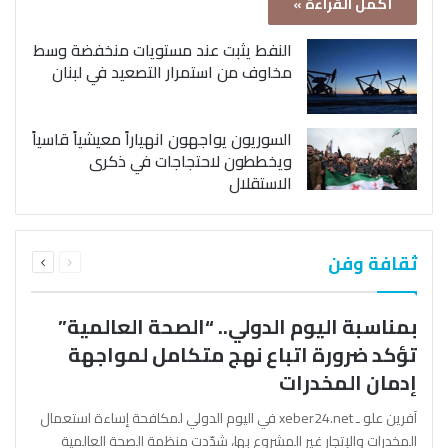
أكمل القراءة »
النفط يثبت عند مستويات منخفضة وسط
مخاوف من استمرار التصعيد في لبنان
السوريون يواجهون انهياراً معيشياً قاسياً
ويخططون لاحتجاجات في ذكرى
الاستقلال
السابقة
التالية
ثقافة وفن
الصفحة
الصفحة
بمناسبة اليوم الدولي.. “الصحة العالمية”
تؤكد ضرورة اتباع نهج متكامل لمواجهة
إدمان المخدرات
آفرين علو ـ xeber24.net في اليوم الدولي لمكافحة إساءة استعمال
المخدرات والإتجار غير المشروع بها، شدّدت منظمة الصحة العالمية