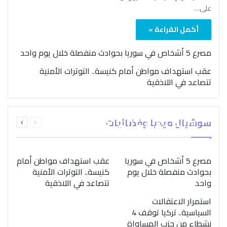
على…
أكمل القراءة »
مصرع 5 أشخاص في سوريا بحوادث منفصلة خلال يوم واحد
عقب استهداف مواطن أمام كنيسة.. التوترات الأمنية
تتصاعد في اللاذقية
بمناسبة اليوم الدولي..
السابقة
التالية
سوشيال ميديا وفضائيات
“الصحة العالمية” تؤكد
الصفحة
الصفحة
ضرورة اتباع نهج متكامل
لمواجهة إدمان المخدرات
مصرع 5 أشخاص في سوريا
عقب استهداف مواطن أمام
بحوادث منفصلة خلال يوم
كنيسة.. التوترات الأمنية
واحد
تتصاعد في اللاذقية
استمرار الاعتقالات
السياسية.. تركيا توقف 4
نشطاء من حزب المساواة