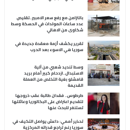
بالتزامن مع رفع سعر الامبير..تقليص
عدد ساعات المولدات في الحسكة وسط
شكاوى من الاهالي
تقرير يكشف أزمة معقدة جديدة في
سوريا هي الاسوء بعد الحرب
وسط تنديد شعبي من آلية
الاستبدال..ازدحام كبير أمام بريد
قامشلو بغية التخلص من العملة
القديمة
طرطوس.. فقدان طالبة عقب خروجها
لتقديم اعتراض على البكالوريا وعائلتها
تستنفر للبحث عنها
تحذير أممي: داعش يواصل التكيف في
سوريا رغم تراجع قدراته المركزية