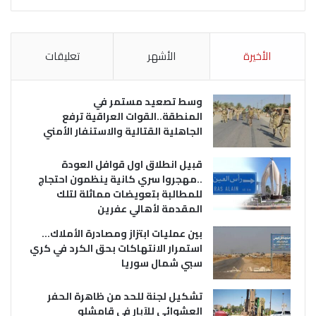
الأخيرة
الأشهر
تعليقات
وسط تصعيد مستمر في
المنطقة..القوات العراقية ترفع
الجاهلية القتالية والاستنفار الأمني
قبيل انطلاق اول قوافل العودة
..مهجروا سري كانية ينظمون احتجاج
للمطالبة بتعويضات مماثلة لتلك
المقدمة لأهالي عفرين
بين عمليات ابتزاز ومصادرة الأملاك…
استمرار الانتهاكات بحق الكرد في كري
سبي شمال سوريا
تشكيل لجنة للحد من ظاهرة الحفر
العشوائي للآبار في قامشلو