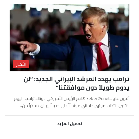
الأخبار
ترامب يهدد المرشد الإيراني الجديد: “لن
يدوم طويلاً دون موافقتنا”
آفرين علو ـ xeber24.net هاجم الرئيس الأميركي دونالد ترامب، اليوم
الاثنين، انتخاب مجتبى خامنئي مرشداً أعلى جديداً لإيران، محذراً من…
تحميل المزيد