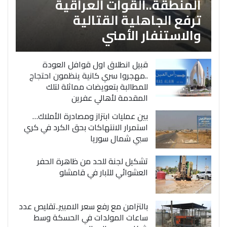
المنطقة..القوات العراقية
ترفع الجاهلية القتالية
والاستنفار الأمني
قبيل انطلاق اول قوافل العودة
..مهجروا سري كانية ينظمون احتجاج
للمطالبة بتعويضات مماثلة لتلك
المقدمة لأهالي عفرين
بين عمليات ابتزاز ومصادرة الأملاك…
استمرار الانتهاكات بحق الكرد في كري
سبي شمال سوريا
تشكيل لجنة للحد من ظاهرة الحفر
العشوائي للآبار في قامشلو
بالتزامن مع رفع سعر الامبير..تقليص عدد
ساعات المولدات في الحسكة وسط