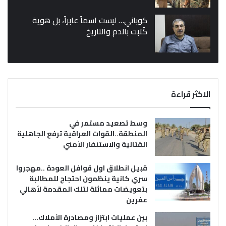
كوباني… ليست اسماً عابراً، بل هوية
كُتبت بالدم والتاريخ
الاكثر قراءة
وسط تصعيد مستمر في
المنطقة..القوات العراقية ترفع الجاهلية
القتالية والاستنفار الأمني
قبيل انطلاق اول قوافل العودة ..مهجروا
سري كانية ينظمون احتجاج للمطالبة
بتعويضات مماثلة لتلك المقدمة لأهالي
عفرين
بين عمليات ابتزاز ومصادرة الأملاك…