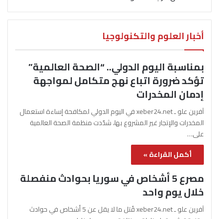
أخبار العلوم والتكنولوجيا
بمناسبة اليوم الدولي.. “الصحة العالمية”
تؤكد ضرورة اتباع نهج متكامل لمواجهة
إدمان المخدرات
آفرين علو ـ xeber24.net في اليوم الدولي لمكافحة إساءة استعمال
المخدرات والإتجار غير المشروع بها، شدّدت منظمة الصحة العالمية
على…
أكمل القراءة »
مصرع 5 أشخاص في سوريا بحوادث منفصلة
خلال يوم واحد
آفرين علو ـ xeber24.net قُتل ما لا يقل عن 5 أشخاص في حوادث