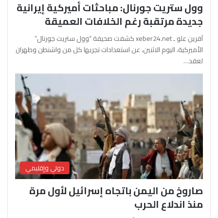
وول ستريت جورنال: مباحثات أميركية إيرانية
جديدة مرتقبة رغم الخلافات العميقة
آفرين علو ـ xeber24.net كشفت صحيفة “وول ستريت جورنال”
الأميركية، اليوم الاثنين، عن استعدادات تجريها كل من واشنطن وطهران
لعقد…
دولي وإقليمي
صاروخ من اليمن باتجاه إسرائيل لأول مرة
منذ اندلاع الحرب