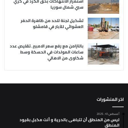
استمرار الانتهاكات بحق الكرد في كري
سبي شمال سوريا
تشكيل لجنة للحد من ظاهرة الحفر
العشوائي للآبار في قامشلو
بالتزامن مع رفع سعر الامبير..تقليص عدد
ساعات المولدات في الحسكة وسط
شكاوى من الاهالي
اخر المنشورات
أغسطس 10, 2025
ليس من المنطق أن تتباهى بالحرية و أنت مكبل بقيود
المنطق