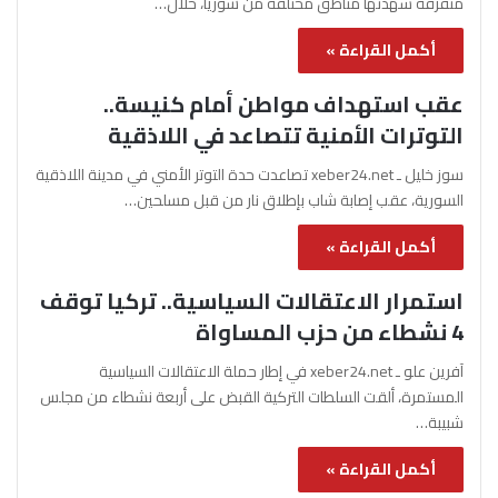
متفرقة شهدتها مناطق مختلفة من سوريا، خلال…
أكمل القراءة »
عقب استهداف مواطن أمام كنيسة..
التوترات الأمنية تتصاعد في اللاذقية
سوز خليل ـ xeber24.net تصاعدت حدة التوتر الأمني في مدينة اللاذقية
السورية، عقب إصابة شاب بإطلاق نار من قبل مسلحين…
أكمل القراءة »
استمرار الاعتقالات السياسية.. تركيا توقف
4 نشطاء من حزب المساواة
آفرين علو ـ xeber24.net في إطار حملة الاعتقالات السياسية
المستمرة، ألقت السلطات التركية القبض على أربعة نشطاء من مجلس
شبيبة…
أكمل القراءة »