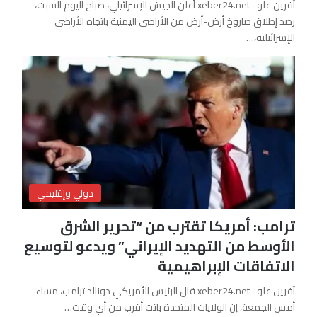
آفرين علو ـ xeber24.net أعلن الجيش الإسرائيلي، صباح اليوم السبت،
رصد إطلاق صاروخ أرض-أرض من الأراضي اليمنية باتجاه الأراضي
الإسرائيلية،…
دولي وإقليمي
ترامب: أمريكا تقترب من “تحرير الشرق
الأوسط من التهديد الإيراني” ويدعو لتوسيع
الاتفاقات الإبراهيمية
آفرين علو ـ xeber24.net قال الرئيس الأمريكي دونالد ترامب، مساء
أمس الجمعة، إن الولايات المتحدة باتت أقرب من أي وقت…