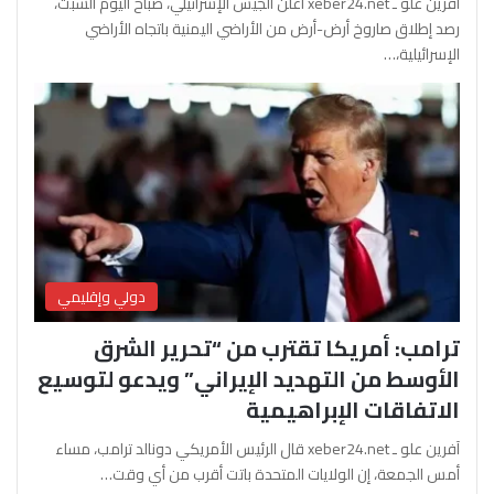
آفرين علو ـ xeber24.net أعلن الجيش الإسرائيلي، صباح اليوم السبت،
رصد إطلاق صاروخ أرض-أرض من الأراضي اليمنية باتجاه الأراضي
الإسرائيلية،…
دولي وإقليمي
ترامب: أمريكا تقترب من “تحرير الشرق
الأوسط من التهديد الإيراني” ويدعو لتوسيع
الاتفاقات الإبراهيمية
آفرين علو ـ xeber24.net قال الرئيس الأمريكي دونالد ترامب، مساء
أمس الجمعة، إن الولايات المتحدة باتت أقرب من أي وقت…