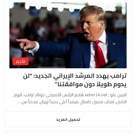
الأخبار
ترامب يهدد المرشد الإيراني الجديد: “لن
يدوم طويلاً دون موافقتنا”
آفرين علو ـ xeber24.net هاجم الرئيس الأميركي دونالد ترامب، اليوم
الاثنين، انتخاب مجتبى خامنئي مرشداً أعلى جديداً لإيران، محذراً من…
تحميل المزيد
السابقة
التالية