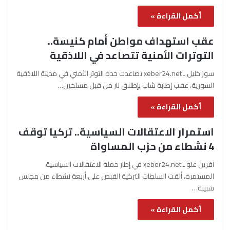
أكمل القراءة »
عقب استهداف مواطن أمام كنيسة..
التوترات الأمنية تتصاعد في اللاذقية
سوز خليل ـ xeber24.net تصاعدت حدة التوتر الأمني في مدينة اللاذقية
السورية، عقب إصابة شاب بإطلاق نار من قبل مسلحين…
أكمل القراءة »
استمرار الاعتقالات السياسية.. تركيا توقف
4 نشطاء من حزب المساواة
آفرين علو ـ xeber24.net في إطار حملة الاعتقالات السياسية
المستمرة، ألقت السلطات التركية القبض على أربعة نشطاء من مجلس
شبيبة…
أكمل القراءة »