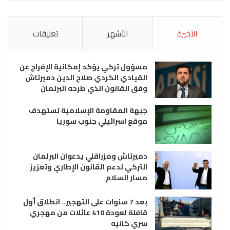
الأخيرة
الأشهر
تعليقات
مسؤول تركي يؤكد إمكانية الإفراج عن
القيادي الكردي صلاح الدين دميرتاش
وفق القانون الذي طرحه البرلمان
جبهة المقاومة الإسلامية تستهدف
موقع اسرائيلي جنوب سوريا
دميرتاش ومزراقلي يدعوان البرلمان
التركي لدعم القانون الإطاري وتعزيز
مسار السلام
بعد 7 سنوات على التهجير.. انطلاق أول
قافلة لعودة 410 عائلات من مهجري
سري كانيه