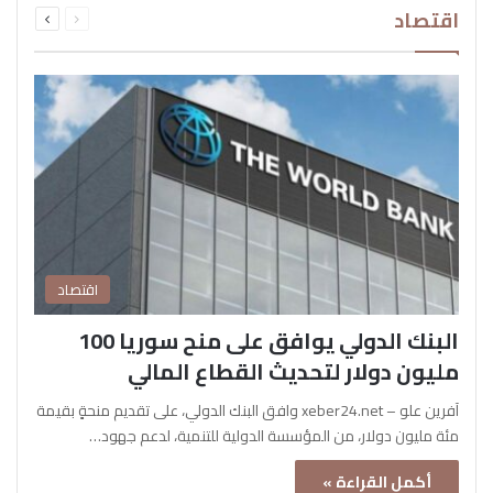
اقتصاد
الصفحة
الصفحة
اقتصاد
البنك الدولي يوافق على منح سوريا 100
مليون دولار لتحديث القطاع المالي
آفرين علو – xeber24.net وافق البنك الدولي، على تقديم منحةٍ بقيمة
مئة مليون دولار، من المؤسسة الدولية للتنمية، لدعم جهود…
أكمل القراءة »