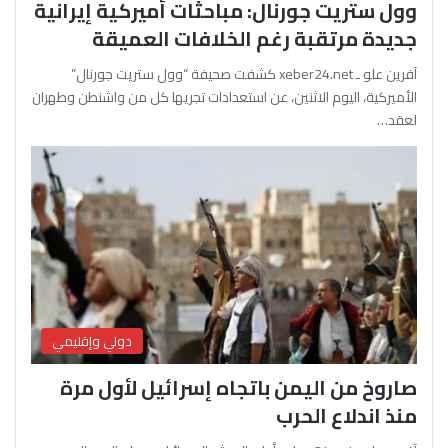
وول ستريت جورنال: مباحثات أميركية إيرانية
جديدة مرتقبة رغم الخلافات العميقة
آفرين علو ـ xeber24.net كشفت صحيفة “وول ستريت جورنال”
الأميركية، اليوم الاثنين، عن استعدادات تجريها كل من واشنطن وطهران
لعقد…
دولي وإقليمي
صاروخ من اليمن باتجاه إسرائيل لأول مرة
منذ اندلاع الحرب