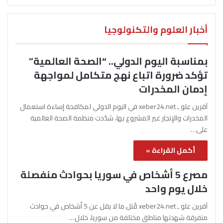
أخبار العلوم والتكنولوجيا
بمناسبة اليوم الدولي.. “الصحة العالمية”
تؤكد ضرورة اتباع نهج متكامل لمواجهة
إدمان المخدرات
آفرين علو ـ xeber24.net في اليوم الدولي لمكافحة إساءة استعمال
المخدرات والإتجار غير المشروع بها، شدّدت منظمة الصحة العالمية
على…
أكمل القراءة »
مصرع 5 أشخاص في سوريا بحوادث منفصلة
خلال يوم واحد
آفرين علو ـ xeber24.net قُتل ما لا يقل عن 5 أشخاص في حوادث
متفرقة شهدتها مناطق مختلفة من سوريا، خلال…