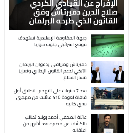
الإفراج عن القيادي الكردي
صلاح الدين دميرتاش وفق
القانون الذي طرحه البرلمان
جبهة المقاومة الإسلامية تستهدف
موقع اسرائيلي جنوب سوريا
دميرتاش ومزراقلي يدعوان البرلمان
التركي لدعم القانون الإطاري وتعزيز
مسار السلام
بعد 7 سنوات على التهجير.. انطلاق أول
قافلة لعودة 410 عائلات من مهجري
سري كانيه
عائلة الصحفي أحمد بولاد تطالب
بالكشف عن مصيره بعد أشهر من
اعتقاله