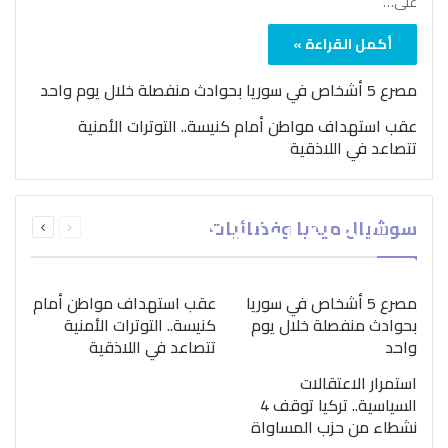
على…
أكمل القراءة »
مصرع 5 أشخاص في سوريا بحوادث منفصلة خلال يوم واحد
عقب استهداف مواطن أمام كنيسة.. التوترات الأمنية
تتصاعد في اللاذقية
بمناسبة اليوم الدولي..
السابقة
التالية
سوشيال ميديا وفضائيات
“الصحة العالمية” تؤكد
الصفحة
الصفحة
ضرورة اتباع نهج متكامل
لمواجهة إدمان المخدرات
مصرع 5 أشخاص في سوريا
عقب استهداف مواطن أمام
بحوادث منفصلة خلال يوم
كنيسة.. التوترات الأمنية
واحد
تتصاعد في اللاذقية
استمرار الاعتقالات
السياسية.. تركيا توقف 4
نشطاء من حزب المساواة