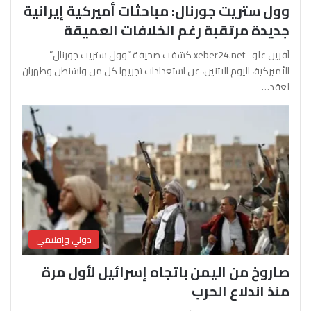
وول ستريت جورنال: مباحثات أميركية إيرانية
جديدة مرتقبة رغم الخلافات العميقة
آفرين علو ـ xeber24.net كشفت صحيفة “وول ستريت جورنال”
الأميركية، اليوم الاثنين، عن استعدادات تجريها كل من واشنطن وطهران
لعقد…
دولي وإقليمي
صاروخ من اليمن باتجاه إسرائيل لأول مرة
منذ اندلاع الحرب