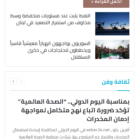
أكمل القراءة »
النفط يثبت عند مستويات منخفضة وسط
مخاوف من استمرار التصعيد في لبنان
السوريون يواجهون انهياراً معيشياً قاسياً
ويخططون لاحتجاجات في ذكرى
الاستقلال
السابقة
التالية
ثقافة وفن
الصفحة
الصفحة
بمناسبة اليوم الدولي.. “الصحة العالمية”
تؤكد ضرورة اتباع نهج متكامل لمواجهة
إدمان المخدرات
آفرين علو ـ xeber24.net في اليوم الدولي لمكافحة إساءة استعمال
المخدرات والإتجار غير المشروع بها، شدّدت منظمة الصحة العالمية