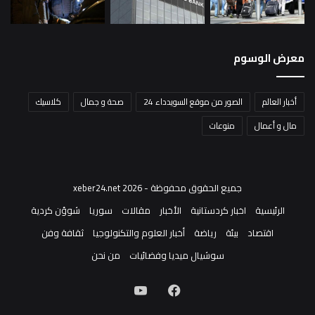
معرض الوسوم
أخبار العالم
الصور من موقع السويدداء 24
صحة و جمال
كلاسيك
مال و أعمال
منوعات
جميع الحقوق محفوظة - xeber24.net 2026
الرئيسية
اخبار كردستانية
الأخبار
مقالات
سوريا
شوؤن كردية
اقتصاد
بيئة
رياضة
أخبار العلوم والتكنولوجيا
ثقافة وفن
سوشيال ميديا وفضائيات
من نحن
فيسبوك
‫YouTube