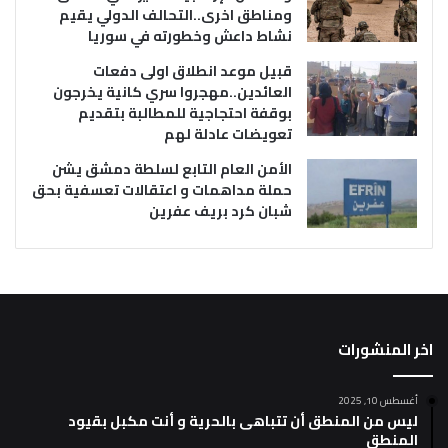
ومناطق اخرى..التحالف الدولي يقيم
نشاط داعش وخطورته في سوريا
قبيل موعد انطلاق اولى دفعات
العائدين..مهجروا سري كانية يخرجون
بوقفة احتجاجية للمطالبة بتقديم
تعويضات عادلة لهم
الأمن العام التابع لسلطة دمشق يشن
حملة مداهمات و اعتقالات تعسفية بحق
شبان كرد بريف عفرين
اخر المنشورات
أغسطس 10, 2025
ليس من المنطق أن تتباهى بالحرية و أنت مكبل بقيود
المنطق