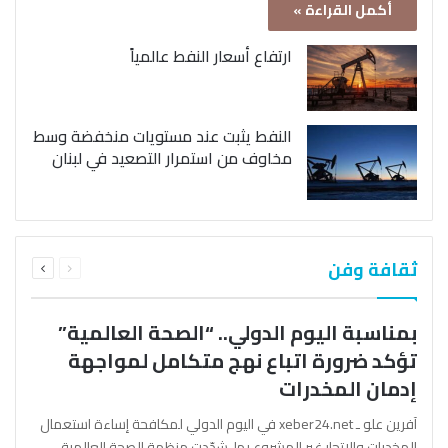
أكمل القراءة »
ارتفاع أسعار النفط عالمياً
النفط يثبت عند مستويات منخفضة وسط
مخاوف من استمرار التصعيد في لبنان
السابقة
التالية
ثقافة وفن
الصفحة
الصفحة
بمناسبة اليوم الدولي.. “الصحة العالمية”
تؤكد ضرورة اتباع نهج متكامل لمواجهة
إدمان المخدرات
آفرين علو ـ xeber24.net في اليوم الدولي لمكافحة إساءة استعمال
المخدرات والإتجار غير المشروع بها، شدّدت منظمة الصحة العالمية