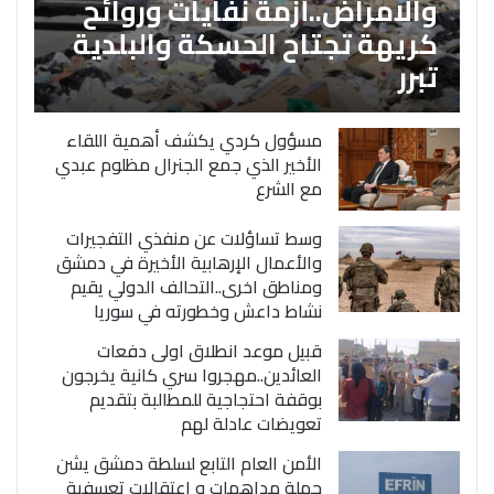
والامراض..أزمة نفايات وروائح
كريهة تجتاح الحسكة والبلدية
تبرر
مسؤول كردي يكشف أهمية اللقاء
الأخير الذي جمع الجنرال مظلوم عبدي
مع الشرع
وسط تساؤلات عن منفذي التفجيرات
والأعمال الإرهابية الأخيرة في دمشق
ومناطق اخرى..التحالف الدولي يقيم
نشاط داعش وخطورته في سوريا
قبيل موعد انطلاق اولى دفعات
العائدين..مهجروا سري كانية يخرجون
بوقفة احتجاجية للمطالبة بتقديم
تعويضات عادلة لهم
الأمن العام التابع لسلطة دمشق يشن
حملة مداهمات و اعتقالات تعسفية