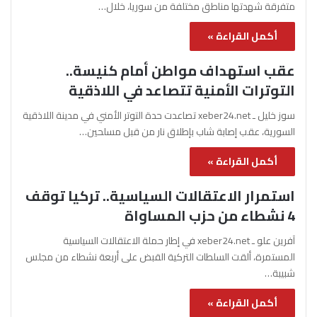
متفرقة شهدتها مناطق مختلفة من سوريا، خلال…
أكمل القراءة »
عقب استهداف مواطن أمام كنيسة..
التوترات الأمنية تتصاعد في اللاذقية
سوز خليل ـ xeber24.net تصاعدت حدة التوتر الأمني في مدينة اللاذقية
السورية، عقب إصابة شاب بإطلاق نار من قبل مسلحين…
أكمل القراءة »
استمرار الاعتقالات السياسية.. تركيا توقف
4 نشطاء من حزب المساواة
آفرين علو ـ xeber24.net في إطار حملة الاعتقالات السياسية
المستمرة، ألقت السلطات التركية القبض على أربعة نشطاء من مجلس
شبيبة…
أكمل القراءة »