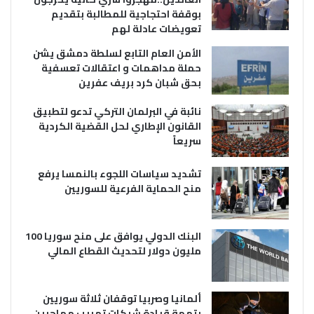
بوقفة احتجاجية للمطالبة بتقديم
تعويضات عادلة لهم
الأمن العام التابع لسلطة دمشق يشن
حملة مداهمات و اعتقالات تعسفية
بحق شبان كرد بريف عفرين
نائبة في البرلمان التركي تدعو لتطبيق
القانون الإطاري لحل القضية الكردية
سريعاً
تشديد سياسات اللجوء بالنمسا يرفع
منح الحماية الفرعية للسوريين
البنك الدولي يوافق على منح سوريا 100
مليون دولار لتحديث القطاع المالي
ألمانيا وصربيا توقفان ثلاثة سوريين
بتهمة قيادة شبكات تهريب مهاجرين