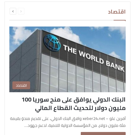
السابقة
التالية
اقتصاد
الصفحة
الصفحة
اقتصاد
البنك الدولي يوافق على منح سوريا 100
مليون دولار لتحديث القطاع المالي
آفرين علو – xeber24.net وافق البنك الدولي، على تقديم منحةٍ بقيمة
مئة مليون دولار، من المؤسسة الدولية للتنمية، لدعم جهود…