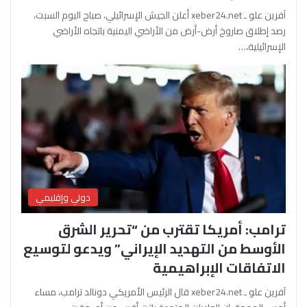
آفرين علو ـ xeber24.net أعلن الجيش الإسرائيلي، صباح اليوم السبت،
رصد إطلاق صاروخ أرض-أرض من الأراضي اليمنية باتجاه الأراضي
الإسرائيلية،…
دولي وإقليمي
ترامب: أمريكا تقترب من “تحرير الشرق
الأوسط من التهديد الإيراني” ويدعو لتوسيع
الاتفاقات الإبراهيمية
آفرين علو ـ xeber24.net قال الرئيس الأمريكي دونالد ترامب، مساء