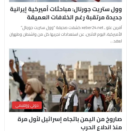
وول ستريت جورنال: مباحثات أميركية إيرانية
جديدة مرتقبة رغم الخلافات العميقة
آفرين علو ـ xeber24.net كشفت صحيفة “وول ستريت جورنال”
الأميركية، اليوم الاثنين، عن استعدادات تجريها كل من واشنطن وطهران
لعقد…
دولي وإقليمي
صاروخ من اليمن باتجاه إسرائيل لأول مرة
منذ اندلاع الحرب