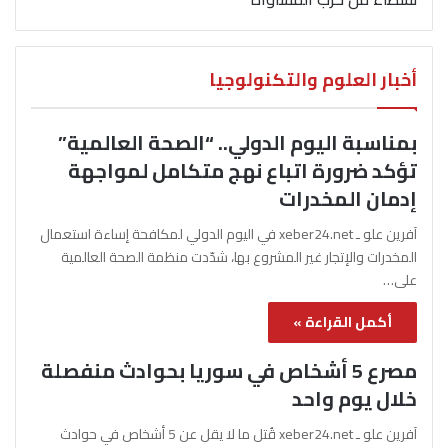
أخبار العلوم والتكنولوجيا
بمناسبة اليوم الدولي.. “الصحة العالمية”
تؤكد ضرورة اتباع نهج متكامل لمواجهة
إدمان المخدرات
آفرين علو ـ xeber24.net في اليوم الدولي لمكافحة إساءة استعمال
المخدرات والإتجار غير المشروع بها، شدّدت منظمة الصحة العالمية
على…
أكمل القراءة »
مصرع 5 أشخاص في سوريا بحوادث منفصلة
خلال يوم واحد
آفرين علو ـ xeber24.net قُتل ما لا يقل عن 5 أشخاص في حوادث