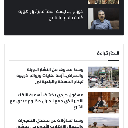
كوباني… ليست اسماً عابراً، بل هوية
كُتبت بالدم والتاريخ
الاكثر قراءة
وسط مخاوف من انتشار الاوبئة
والامراض..أزمة نفايات وروائح كريهة
تجتاح الحسكة والبلدية تبرر
مسؤول كردي يكشف أهمية اللقاء
الأخير الذي جمع الجنرال مظلوم عبدي مع
الشرع
وسط تساؤلات عن منفذي التفجيرات
والأعمال الإرهابية الأخيرة في دمشق