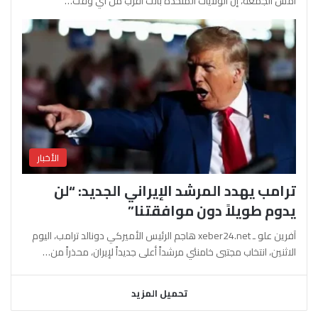
أمس الجمعة، إن الولايات المتحدة باتت أقرب من أي وقت…
الأخبار
ترامب يهدد المرشد الإيراني الجديد: “لن
يدوم طويلاً دون موافقتنا”
آفرين علو ـ xeber24.net هاجم الرئيس الأميركي دونالد ترامب، اليوم
الاثنين، انتخاب مجتبى خامنئي مرشداً أعلى جديداً لإيران، محذراً من…
تحميل المزيد