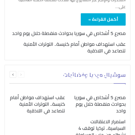
على…
أكمل القراءة »
مصرع 5 أشخاص في سوريا بحوادث منفصلة خلال يوم واحد
عقب استهداف مواطن أمام كنيسة.. التوترات الأمنية
تتصاعد في اللاذقية
بمناسبة اليوم الدولي..
السابقة
التالية
سوشيال ميديا وفضائيات
“الصحة العالمية” تؤكد
الصفحة
الصفحة
ضرورة اتباع نهج متكامل
لمواجهة إدمان المخدرات
مصرع 5 أشخاص في سوريا
عقب استهداف مواطن أمام
بحوادث منفصلة خلال يوم
كنيسة.. التوترات الأمنية
واحد
تتصاعد في اللاذقية
استمرار الاعتقالات
السياسية.. تركيا توقف 4
نشطاء من حزب المساواة