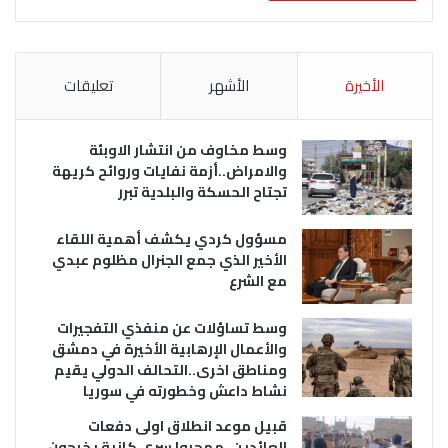
الأخيرة
الأشهر
تعليقات
وسط مخاوف من انتشار الاوبئة
والامراض..أزمة نفايات وروائح كريهة
تجتاح الحسكة والبلدية تبرر
مسؤول كردي يكشف أهمية اللقاء
الأخير الذي جمع الجنرال مظلوم عبدي
مع الشرع
وسط تساؤلات عن منفذي التفجيرات
والأعمال الإرهابية الأخيرة في دمشق
ومناطق اخرى..التحالف الدولي يقيم
نشاط داعش وخطورته في سوريا
قبيل موعد انطلاق اولى دفعات
العائدين..مهجروا سري كانية يخرجون