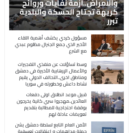
والامراض..أزمة نفايات وروائح
كريهة تجتاح الحسكة والبلدية
تبرر
مسؤول كردي يكشف أهمية اللقاء
الأخير الذي جمع الجنرال مظلوم عبدي
مع الشرع
وسط تساؤلات عن منفذي التفجيرات
والأعمال الإرهابية الأخيرة في دمشق
ومناطق اخرى..التحالف الدولي يقيم
نشاط داعش وخطورته في سوريا
قبيل موعد انطلاق اولى دفعات
العائدين..مهجروا سري كانية يخرجون
بوقفة احتجاجية للمطالبة بتقديم
تعويضات عادلة لهم
الأمن العام التابع لسلطة دمشق يشن
حملة مداهمات و اعتقالات تعسفية