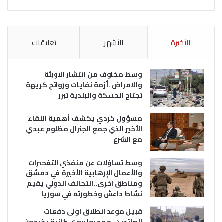
الأخيرة
الأشهر
تعليقات
وسط مخاوف من انتشار الاوبئة
والامراض..أزمة نفايات وروائح كريهة
تجتاح الحسكة والبلدية تبرر
مسؤول كردي يكشف أهمية اللقاء
الأخير الذي جمع الجنرال مظلوم عبدي
مع الشرع
وسط تساؤلات عن منفذي التفجيرات
والأعمال الإرهابية الأخيرة في دمشق
ومناطق اخرى..التحالف الدولي يقيم
نشاط داعش وخطورته في سوريا
قبيل موعد انطلاق اولى دفعات
العائدين..مهجروا سري كانية يخرجون