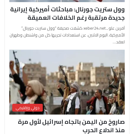
وول ستريت جورنال: مباحثات أميركية إيرانية
جديدة مرتقبة رغم الخلافات العميقة
آفرين علو ـ xeber24.net كشفت صحيفة “وول ستريت جورنال”
الأميركية، اليوم الاثنين، عن استعدادات تجريها كل من واشنطن وطهران
لعقد…
دولي وإقليمي
صاروخ من اليمن باتجاه إسرائيل لأول مرة
منذ اندلاع الحرب