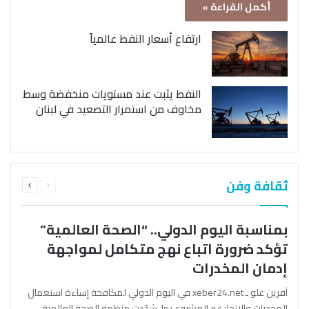
أكمل القراءة »
ارتفاع أسعار النفط عالمياً
النفط يثبت عند مستويات منخفضة وسط
مخاوف من استمرار التصعيد في لبنان
السابقة
التالية
ثقافة وفن
الصفحة
الصفحة
بمناسبة اليوم الدولي.. “الصحة العالمية”
تؤكد ضرورة اتباع نهج متكامل لمواجهة
إدمان المخدرات
آفرين علو ـ xeber24.net في اليوم الدولي لمكافحة إساءة استعمال
المخدرات والإتجار غير المشروع بها، شدّدت منظمة الصحة العالمية