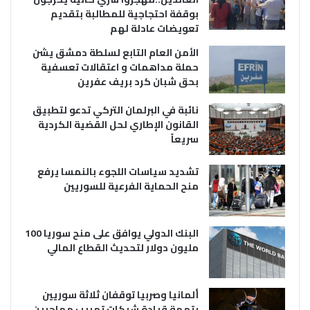
بوقفة احتجاجية للمطالبة بتقديم
تعويضات عادلة لهم
الأمن العام التابع لسلطة دمشق يشن
حملة مداهمات و اعتقالات تعسفية
بحق شبان كرد بريف عفرين
نائبة في البرلمان التركي تدعو لتطبيق
القانون الإطاري لحل القضية الكردية
سريعاً
تشديد سياسات اللجوء بالنمسا يرفع
منح الحماية الفرعية للسوريين
البنك الدولي يوافق على منح سوريا 100
مليون دولار لتحديث القطاع المالي
ألمانيا وصربيا توقفان ثلاثة سوريين
بتهمة قيادة شبكات تهريب مهاجرين