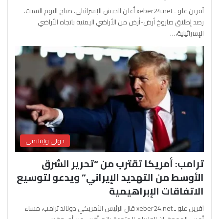
آفرين علو ـ xeber24.net أعلن الجيش الإسرائيلي، صباح اليوم السبت،
رصد إطلاق صاروخ أرض-أرض من الأراضي اليمنية باتجاه الأراضي
الإسرائيلية،…
دولي وإقليمي
ترامب: أمريكا تقترب من “تحرير الشرق
الأوسط من التهديد الإيراني” ويدعو لتوسيع
الاتفاقات الإبراهيمية
آفرين علو ـ xeber24.net قال الرئيس الأمريكي دونالد ترامب، مساء