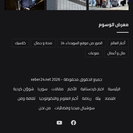
معرض الوسوم
أخبار العالم
الصور من موقع السويدداء 24
صحة و جمال
كلاسيك
مال و أعمال
منوعات
جميع الحقوق محفوظة - xeber24.net 2026
الرئيسية
اخبار كردستانية
الأخبار
مقالات
سوريا
شوؤن كردية
اقتصاد
بيئة
رياضة
أخبار العلوم والتكنولوجيا
ثقافة وفن
سوشيال ميديا وفضائيات
من نحن
فيسبوك
‫YouTube