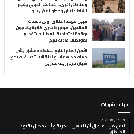
ومناطق اخرى..التحالف الدولي يقيم
نشاط داعش وخطورته في سوريا
قبيل موعد انطلاق اولى دفعات
العائدين..مهجروا سري كانية يخرجون
بوقفة احتجاجية للمطالبة بتقديم
تعويضات عادلة لهم
الأمن العام التابع لسلطة دمشق يشن
حملة مداهمات و اعتقالات تعسفية بحق
شبان كرد بريف عفرين
اخر المنشورات
أغسطس 10, 2025
ليس من المنطق أن تتباهى بالحرية و أنت مكبل بقيود
المنطق