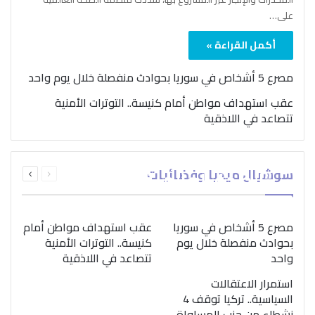
على…
أكمل القراءة »
مصرع 5 أشخاص في سوريا بحوادث منفصلة خلال يوم واحد
عقب استهداف مواطن أمام كنيسة.. التوترات الأمنية
تتصاعد في اللاذقية
بمناسبة اليوم الدولي..
السابقة
التالية
سوشيال ميديا وفضائيات
“الصحة العالمية” تؤكد
الصفحة
الصفحة
ضرورة اتباع نهج متكامل
لمواجهة إدمان المخدرات
مصرع 5 أشخاص في سوريا
عقب استهداف مواطن أمام
بحوادث منفصلة خلال يوم
كنيسة.. التوترات الأمنية
واحد
تتصاعد في اللاذقية
استمرار الاعتقالات
السياسية.. تركيا توقف 4
نشطاء من حزب المساواة