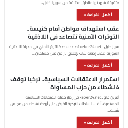
متفرقة شهدتها مناطق مختلفة من سوريا، خلال…
أكمل القراءة »
عقب استهداف مواطن أمام كنيسة..
التوترات الأمنية تتصاعد في اللاذقية
سوز خليل ـ xeber24.net تصاعدت حدة التوتر الأمني في مدينة اللاذقية
السورية، عقب إصابة شاب بإطلاق نار من قبل مسلحين…
أكمل القراءة »
استمرار الاعتقالات السياسية.. تركيا توقف
4 نشطاء من حزب المساواة
آفرين علو ـ xeber24.net في إطار حملة الاعتقالات السياسية
المستمرة، ألقت السلطات التركية القبض على أربعة نشطاء من مجلس
شبيبة…
أكمل القراءة »