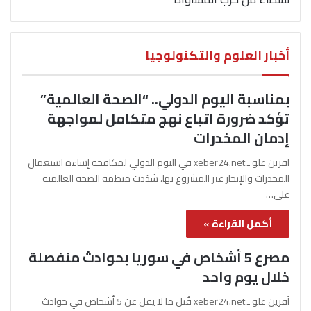
أخبار العلوم والتكنولوجيا
بمناسبة اليوم الدولي.. “الصحة العالمية”
تؤكد ضرورة اتباع نهج متكامل لمواجهة
إدمان المخدرات
آفرين علو ـ xeber24.net في اليوم الدولي لمكافحة إساءة استعمال
المخدرات والإتجار غير المشروع بها، شدّدت منظمة الصحة العالمية
على…
أكمل القراءة »
مصرع 5 أشخاص في سوريا بحوادث منفصلة
خلال يوم واحد
آفرين علو ـ xeber24.net قُتل ما لا يقل عن 5 أشخاص في حوادث