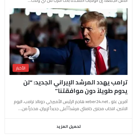
أمس الجمعة، إن الولايات المتحدة باتت أقرب من أي وقت…
الأخبار
ترامب يهدد المرشد الإيراني الجديد: “لن
يدوم طويلاً دون موافقتنا”
آفرين علو ـ xeber24.net هاجم الرئيس الأميركي دونالد ترامب، اليوم
الاثنين، انتخاب مجتبى خامنئي مرشداً أعلى جديداً لإيران، محذراً من…
تحميل المزيد