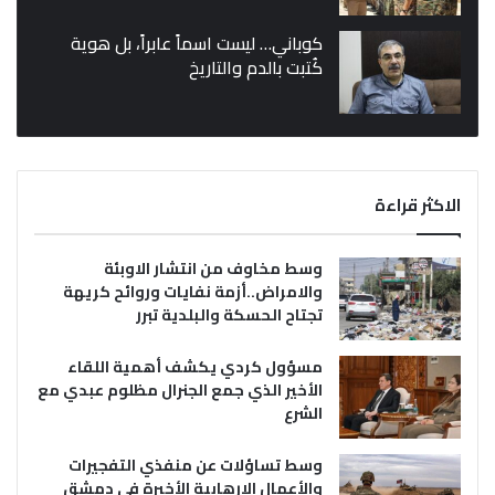
كوباني… ليست اسماً عابراً، بل هوية
كُتبت بالدم والتاريخ
الاكثر قراءة
وسط مخاوف من انتشار الاوبئة
والامراض..أزمة نفايات وروائح كريهة
تجتاح الحسكة والبلدية تبرر
مسؤول كردي يكشف أهمية اللقاء
الأخير الذي جمع الجنرال مظلوم عبدي مع
الشرع
وسط تساؤلات عن منفذي التفجيرات
والأعمال الإرهابية الأخيرة في دمشق