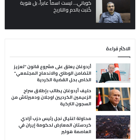
كوباني… ليست اسماً عابراً، بل هوية
كُتبت بالدم والتاريخ
الاكثر قراءة
أردوغان يعلق على مشروع قانون “تعزيز
التضامن الوطني والاندماج المجتمعي”
الخاص بحل القضية الكردية
حليف أردوغان يطالب بإطلاق سراح
الزعيمين الكرديين اوجلان ودميرتاش من
السجون التركية
محاولة اغتيال نجل رئيس حزب آزادي
كردستان المعارض لحكومة إيران في
العاصمة هولير