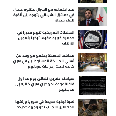
بعد اجتماعه مع الجنرال مظلوم عبدي
في دمشق الشيباني يتوجه إلى أنقرة
للقاء فيدان
السلطات الأمريكية تتهم مديرا في
جمعية خيرية مقرها تركيا بتمويل
الارهاب
محافظ الحسكة يجتمع مع وفد من
أهالي الحسكة المستوطنين في سري
كانيه لبحث إجراءات عودتهم
سيامند عفرين: تنطلق يوم غد أول
قافلة عودة لمهجري سري كانيه إلى
مدينتهم
لعبة تركية جديدة في سوريا ورقتها
المقاتلين الاجانب نحو وجهة جديدة