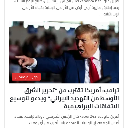
آفرين علو ـ xeber24.net أعلن الجيش الإسرائيلي، صباح اليوم السبت،
رصد إطلاق صاروخ أرض-أرض من الأراضي اليمنية باتجاه الأراضي
الإسرائيلية،…
دولي وإقليمي
ترامب: أمريكا تقترب من “تحرير الشرق
الأوسط من التهديد الإيراني” ويدعو لتوسيع
الاتفاقات الإبراهيمية
آفرين علو ـ xeber24.net قال الرئيس الأمريكي دونالد ترامب، مساء
أمس الجمعة، إن الولايات المتحدة باتت أقرب من أي وقت…