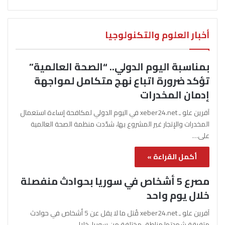
أخبار العلوم والتكنولوجيا
بمناسبة اليوم الدولي.. “الصحة العالمية”
تؤكد ضرورة اتباع نهج متكامل لمواجهة
إدمان المخدرات
آفرين علو ـ xeber24.net في اليوم الدولي لمكافحة إساءة استعمال
المخدرات والإتجار غير المشروع بها، شدّدت منظمة الصحة العالمية
على…
أكمل القراءة »
مصرع 5 أشخاص في سوريا بحوادث منفصلة
خلال يوم واحد
آفرين علو ـ xeber24.net قُتل ما لا يقل عن 5 أشخاص في حوادث
متفرقة شهدتها مناطق مختلفة من سوريا، خلال…