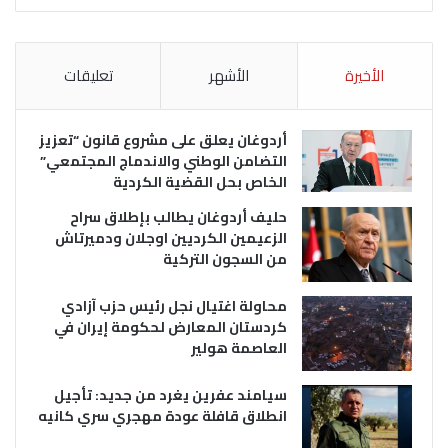
الأخيرة
الأشهر
تعليقات
أردوغان يعلق على مشروع قانون “تعزيز
التضامن الوطني والاندماج المجتمعي”
الخاص بحل القضية الكردية
حليف أردوغان يطالب بإطلاق سراح
الزعيمين الكرديين اوجلان ودميرتاش
من السجون التركية
محاولة اغتيال نجل رئيس حزب آزادي
كردستان المعارض لحكومة إيران في
العاصمة هولير
سيامند عفرين يغرد من جديد: تأجيل
انطلاق قافلة عودة مهجري سري كانيه