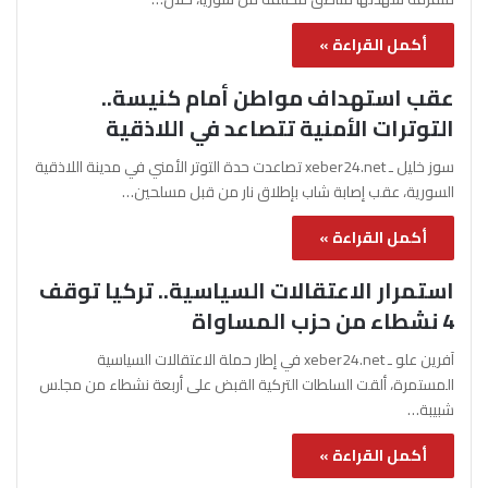
أكمل القراءة »
عقب استهداف مواطن أمام كنيسة..
التوترات الأمنية تتصاعد في اللاذقية
سوز خليل ـ xeber24.net تصاعدت حدة التوتر الأمني في مدينة اللاذقية
السورية، عقب إصابة شاب بإطلاق نار من قبل مسلحين…
أكمل القراءة »
استمرار الاعتقالات السياسية.. تركيا توقف
4 نشطاء من حزب المساواة
آفرين علو ـ xeber24.net في إطار حملة الاعتقالات السياسية
المستمرة، ألقت السلطات التركية القبض على أربعة نشطاء من مجلس
شبيبة…
أكمل القراءة »