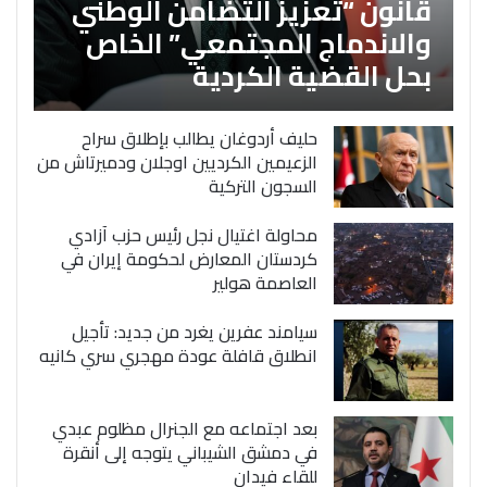
قانون “تعزيز التضامن الوطني
والاندماج المجتمعي” الخاص
بحل القضية الكردية
حليف أردوغان يطالب بإطلاق سراح
الزعيمين الكرديين اوجلان ودميرتاش من
السجون التركية
محاولة اغتيال نجل رئيس حزب آزادي
كردستان المعارض لحكومة إيران في
العاصمة هولير
سيامند عفرين يغرد من جديد: تأجيل
انطلاق قافلة عودة مهجري سري كانيه
بعد اجتماعه مع الجنرال مظلوم عبدي
في دمشق الشيباني يتوجه إلى أنقرة
للقاء فيدان