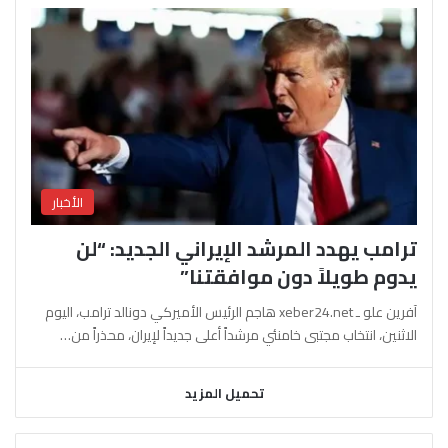
الأخبار
ترامب يهدد المرشد الإيراني الجديد: “لن
يدوم طويلاً دون موافقتنا”
آفرين علو ـ xeber24.net هاجم الرئيس الأميركي دونالد ترامب، اليوم
الاثنين، انتخاب مجتبى خامنئي مرشداً أعلى جديداً لإيران، محذراً من…
تحميل المزيد
السابقة
التالية