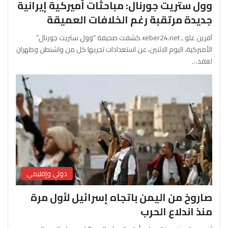
وول ستريت جورنال: مباحثات أميركية إيرانية
جديدة مرتقبة رغم الخلافات العميقة
آفرين علو ـ xeber24.net كشفت صحيفة “وول ستريت جورنال”
الأميركية، اليوم الاثنين، عن استعدادات تجريها كل من واشنطن وطهران
لعقد…
دولي وإقليمي
صاروخ من اليمن باتجاه إسرائيل لأول مرة
منذ اندلاع الحرب