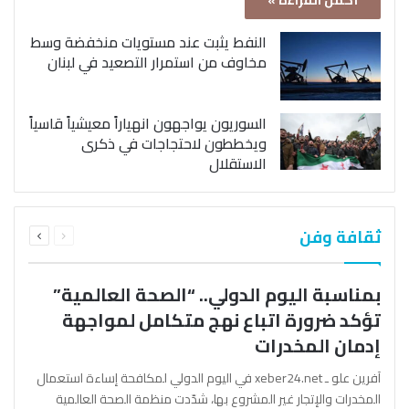
أكمل القراءة »
النفط يثبت عند مستويات منخفضة وسط
مخاوف من استمرار التصعيد في لبنان
السوريون يواجهون انهياراً معيشياً قاسياً
ويخططون لاحتجاجات في ذكرى
الاستقلال
السابقة
التالية
ثقافة وفن
الصفحة
الصفحة
بمناسبة اليوم الدولي.. “الصحة العالمية”
تؤكد ضرورة اتباع نهج متكامل لمواجهة
إدمان المخدرات
آفرين علو ـ xeber24.net في اليوم الدولي لمكافحة إساءة استعمال
المخدرات والإتجار غير المشروع بها، شدّدت منظمة الصحة العالمية