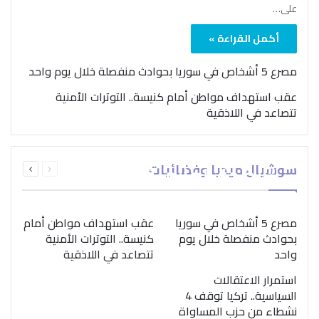
على…
أكمل القراءة »
مصرع 5 أشخاص في سوريا بحوادث منفصلة خلال يوم واحد
عقب استهداف مواطن أمام كنيسة.. التوترات الأمنية
تتصاعد في اللاذقية
بمناسبة اليوم الدولي..
السابقة
التالية
سوشيال ميديا وفضائيات
“الصحة العالمية” تؤكد
الصفحة
الصفحة
ضرورة اتباع نهج متكامل
لمواجهة إدمان المخدرات
مصرع 5 أشخاص في سوريا
عقب استهداف مواطن أمام
بحوادث منفصلة خلال يوم
كنيسة.. التوترات الأمنية
واحد
تتصاعد في اللاذقية
استمرار الاعتقالات
السياسية.. تركيا توقف 4
نشطاء من حزب المساواة