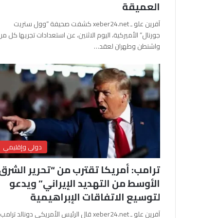
العميقة
آفرين علو ـ xeber24.net كشفت صحيفة “وول ستريت
جورنال” الأميركية، اليوم الاثنين، عن استعدادات تجريها كل من
واشنطن وطهران لعقد…
دولي وإقليمي
ترامب: أمريكا تقترب من “تحرير الشرق
الأوسط من التهديد الإيراني” ويدعو
لتوسيع الاتفاقات الإبراهيمية
آفرين علو ـ xeber24.net قال الرئيس الأمريكي دونالد ترامب،