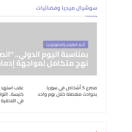
سوشيال ميديا وفضائيات
أخبار العلوم والتكنولوجيا
بمناسبة اليوم الدولي.. “الص
نهج متكامل لمواجهة إدمان
مصرع 5 أشخاص في سوريا
عقب استهدا
بحوادث منفصلة خلال يوم واحد
كنيسة.. التوت
في اللاذقية