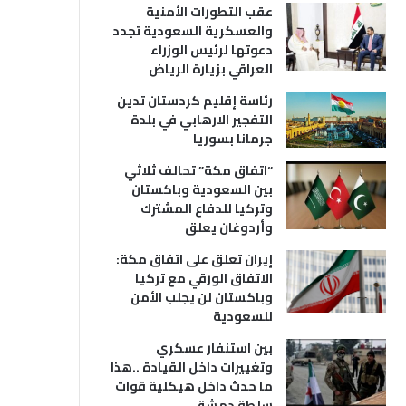
عقب التطورات الأمنية
والعسكرية السعودية تجدد
دعوتها لرئيس الوزراء
العراقي بزيارة الرياض
رئاسة إقليم كردستان تدين
التفجير الارهابي في بلدة
جرمانا بسوريا
“اتفاق مكة” تحالف ثلاثي
بين السعودية وباكستان
وتركيا للدفاع المشترك
وأردوغان يعلق
إيران تعلق على اتفاق مكة:
الاتفاق الورقي مع تركيا
وباكستان لن يجلب الأمن
للسعودية
بين استنفار عسكري
وتغييرات داخل القيادة ..هذا
ما حدث داخل هيكلية قوات
سلطة دمشق