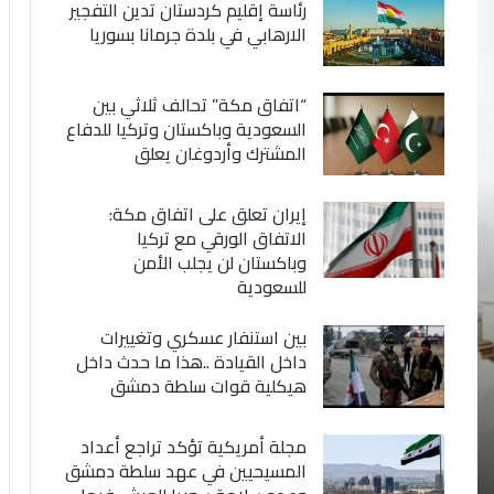
رئاسة إقليم كردستان تدين التفجير
الارهابي في بلدة جرمانا بسوريا
“اتفاق مكة” تحالف ثلاثي بين
السعودية وباكستان وتركيا للدفاع
المشترك وأردوغان يعلق
إيران تعلق على اتفاق مكة:
الاتفاق الورقي مع تركيا
وباكستان لن يجلب الأمن
للسعودية
بين استنفار عسكري وتغييرات
داخل القيادة ..هذا ما حدث داخل
هيكلية قوات سلطة دمشق
مجلة أمريكية تؤكد تراجع أعداد
المسيحيين في عهد سلطة دمشق