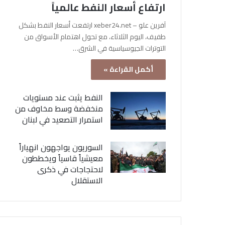
ارتفاع أسعار النفط عالمياً
آفرين علو – xeber24.net ارتفعت أسعار النفط بشكل
طفيف، اليوم الثلاثاء، مع تحول اهتمام الأسواق من
التوترات الجيوسياسية في الشرق…
أكمل القراءة »
النفط يثبت عند مستويات
منخفضة وسط مخاوف من
استمرار التصعيد في لبنان
السوريون يواجهون انهياراً
معيشياً قاسياً ويخططون
لاحتجاجات في ذكرى
الاستقلال