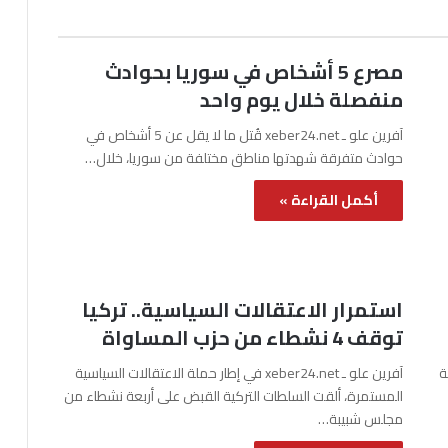
مصرع 5 أشخاص في سوريا بحوادث
منفصلة خلال يوم واحد
آفرين علو ـ xeber24.net قُتل ما لا يقل عن 5 أشخاص في
حوادث متفرقة شهدتها مناطق مختلفة من سوريا، خلال…
أكمل القراءة »
استمرار الاعتقالات السياسية.. تركيا
توقف 4 نشطاء من حزب المساواة
نة
آفرين علو ـ xeber24.net في إطار حملة الاعتقالات السياسية
المستمرة، ألقت السلطات التركية القبض على أربعة نشطاء من
مجلس شبيبة…