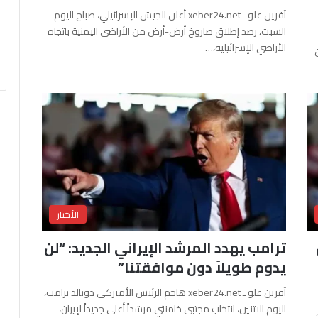
آفرين علو ـ xeber24.net أعلن الجيش الإسرائيلي، صباح اليوم
السبت، رصد إطلاق صاروخ أرض-أرض من الأراضي اليمنية باتجاه
الأراضي الإسرائيلية،…
الأخبار
ترامب يهدد المرشد الإيراني الجديد: “لن
يدوم طويلاً دون موافقتنا”
آفرين علو ـ xeber24.net هاجم الرئيس الأميركي دونالد ترامب،
اليوم الاثنين، انتخاب مجتبى خامنئي مرشداً أعلى جديداً لإيران،