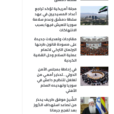
مجلة أمريكية تؤكد تراجع
أعداد المسيحيين في عهد
سلطة دمشق وعدم سلامة
سوريا للعيش فيها بسبب
الانتهاكات
مقترحات وتعديلات جديدة
على مسودة قانون طرحها
البرلمان التركي لاتمام
عملية السلام وحل القضية
الكردية
في إحاطة بمجلس الأمن
الدولي ..تحذير أممي من
تغلغل لتنظيم داعش في
سوريا وتهديده السلم
الأهلي
الشَّيخ موفق طريف يحذر
من تصاعد استهداف الدَّروز
بعد تفجير جرمانا