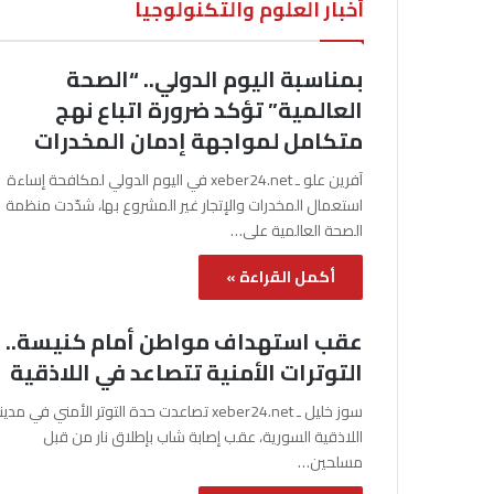
أخبار العلوم والتكنولوجيا
بمناسبة اليوم الدولي.. “الصحة
العالمية” تؤكد ضرورة اتباع نهج
متكامل لمواجهة إدمان المخدرات
آفرين علو ـ xeber24.net في اليوم الدولي لمكافحة إساءة
استعمال المخدرات والإتجار غير المشروع بها، شدّدت منظمة
الصحة العالمية على…
أكمل القراءة »
عقب استهداف مواطن أمام كنيسة..
التوترات الأمنية تتصاعد في اللاذقية
سوز خليل ـ xeber24.net تصاعدت حدة التوتر الأمني في مدي
اللاذقية السورية، عقب إصابة شاب بإطلاق نار من قبل
مسلحين…