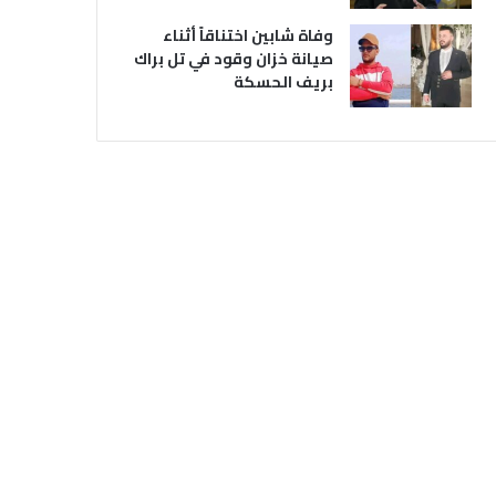
وفاة شابين اختناقاً أثناء
صيانة خزان وقود في تل براك
بريف الحسكة