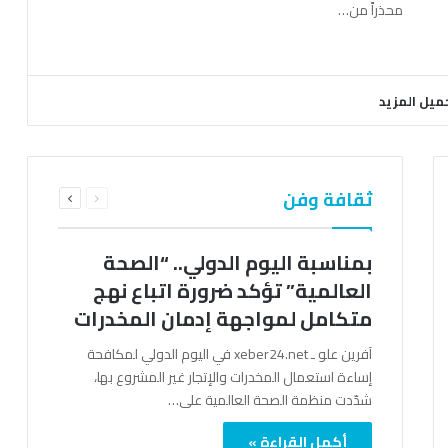
محذراً من…
ميل المزيد
السابقة
التالية
ثقافة وفن
الصفحة
الصفحة
بمناسبة اليوم الدولي.. “الصحة
العالمية” تؤكد ضرورة اتباع نهج
متكامل لمواجهة إدمان المخدرات
آفرين علو ـ xeber24.net في اليوم الدولي لمكافحة
إساءة استعمال المخدرات والإتجار غير المشروع بها،
شدّدت منظمة الصحة العالمية على…
أكمل القراءة »