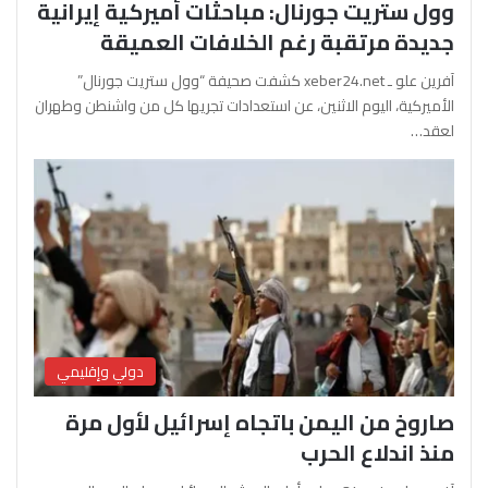
وول ستريت جورنال: مباحثات أميركية إيرانية
جديدة مرتقبة رغم الخلافات العميقة
آفرين علو ـ xeber24.net كشفت صحيفة “وول ستريت جورنال”
الأميركية، اليوم الاثنين، عن استعدادات تجريها كل من واشنطن وطهران
لعقد…
دولي وإقليمي
صاروخ من اليمن باتجاه إسرائيل لأول مرة
منذ اندلاع الحرب