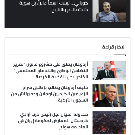
كوباني… ليست اسماً عابراً، بل هوية
كُتبت بالدم والتاريخ
الاكثر قراءة
أردوغان يعلق على مشروع قانون “تعزيز
التضامن الوطني والاندماج المجتمعي”
الخاص بحل القضية الكردية
حليف أردوغان يطالب بإطلاق سراح
الزعيمين الكرديين اوجلان ودميرتاش من
السجون التركية
محاولة اغتيال نجل رئيس حزب آزادي
كردستان المعارض لحكومة إيران في
العاصمة هولير