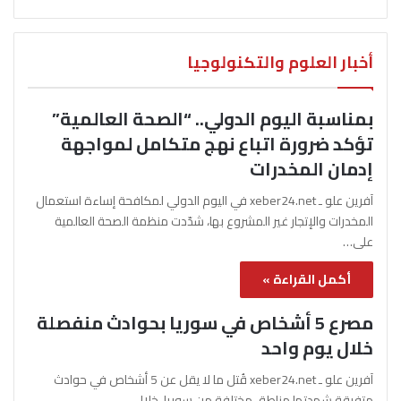
أخبار العلوم والتكنولوجيا
بمناسبة اليوم الدولي.. “الصحة العالمية”
تؤكد ضرورة اتباع نهج متكامل لمواجهة
إدمان المخدرات
آفرين علو ـ xeber24.net في اليوم الدولي لمكافحة إساءة استعمال
المخدرات والإتجار غير المشروع بها، شدّدت منظمة الصحة العالمية
على…
أكمل القراءة »
مصرع 5 أشخاص في سوريا بحوادث منفصلة
خلال يوم واحد
آفرين علو ـ xeber24.net قُتل ما لا يقل عن 5 أشخاص في حوادث
متفرقة شهدتها مناطق مختلفة من سوريا، خلال…