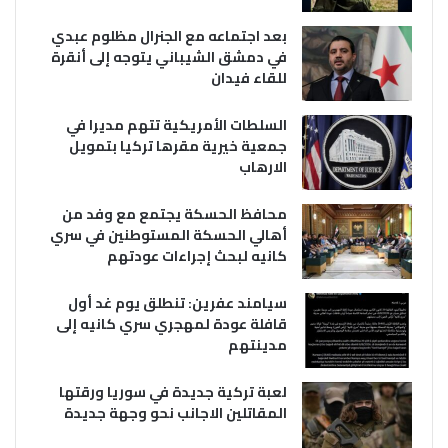
بعد اجتماعه مع الجنرال مظلوم عبدي
في دمشق الشيباني يتوجه إلى أنقرة
للقاء فيدان
السلطات الأمريكية تتهم مديرا في
جمعية خيرية مقرها تركيا بتمويل
الارهاب
محافظ الحسكة يجتمع مع وفد من
أهالي الحسكة المستوطنين في سري
كانيه لبحث إجراءات عودتهم
سيامند عفرين: تنطلق يوم غد أول
قافلة عودة لمهجري سري كانيه إلى
مدينتهم
لعبة تركية جديدة في سوريا ورقتها
المقاتلين الاجانب نحو وجهة جديدة