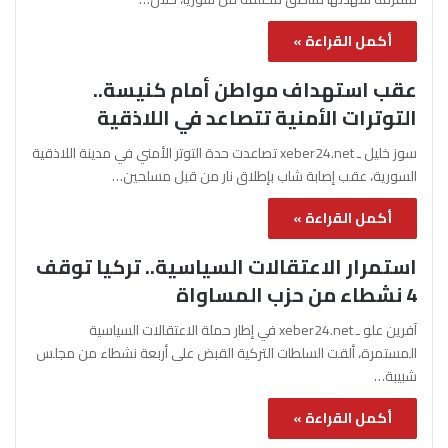
أكمل القراءة »
عقب استهداف مواطن أمام كنيسة..
التوترات الأمنية تتصاعد في اللاذقية
سوز خليل ـ xeber24.net تصاعدت حدة التوتر الأمني في مدينة اللاذقية
السورية، عقب إصابة شاب بإطلاق نار من قبل مسلحين…
أكمل القراءة »
استمرار الاعتقالات السياسية.. تركيا توقف
4 نشطاء من حزب المساواة
آفرين علو ـ xeber24.net في إطار حملة الاعتقالات السياسية
المستمرة، ألقت السلطات التركية القبض على أربعة نشطاء من مجلس
شبيبة…
أكمل القراءة »