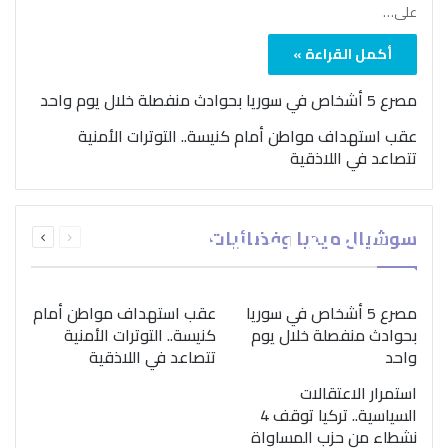
على…
أكمل القراءة »
مصرع 5 أشخاص في سوريا بحوادث منفصلة خلال يوم واحد
عقب استهداف مواطن أمام كنيسة.. التوترات الأمنية
تتصاعد في اللاذقية
بمناسبة اليوم الدولي..
السابقة
التالية
سوشيال ميديا وفضائيات
“الصحة العالمية” تؤكد
الصفحة
الصفحة
ضرورة اتباع نهج متكامل
لمواجهة إدمان المخدرات
مصرع 5 أشخاص في سوريا
عقب استهداف مواطن أمام
بحوادث منفصلة خلال يوم
كنيسة.. التوترات الأمنية
واحد
تتصاعد في اللاذقية
استمرار الاعتقالات
السياسية.. تركيا توقف 4
نشطاء من حزب المساواة