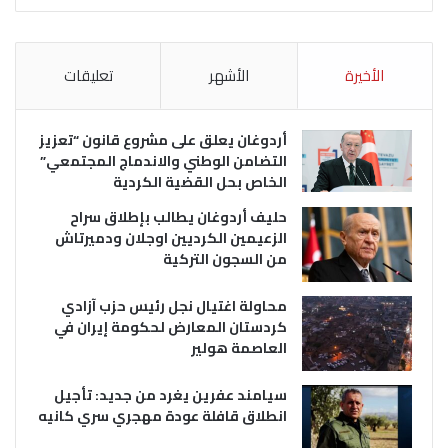
الأخيرة
الأشهر
تعليقات
أردوغان يعلق على مشروع قانون “تعزيز
التضامن الوطني والاندماج المجتمعي”
الخاص بحل القضية الكردية
حليف أردوغان يطالب بإطلاق سراح
الزعيمين الكرديين اوجلان ودميرتاش
من السجون التركية
محاولة اغتيال نجل رئيس حزب آزادي
كردستان المعارض لحكومة إيران في
العاصمة هولير
سيامند عفرين يغرد من جديد: تأجيل
انطلاق قافلة عودة مهجري سري كانيه