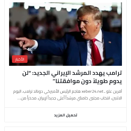
الأخبار
ترامب يهدد المرشد الإيراني الجديد: “لن
يدوم طويلاً دون موافقتنا”
آفرين علو ـ xeber24.net هاجم الرئيس الأميركي دونالد ترامب، اليوم
الاثنين، انتخاب مجتبى خامنئي مرشداً أعلى جديداً لإيران، محذراً من…
تحميل المزيد
السابقة
التالية