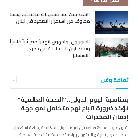
أكمل القراءة »
النفط يثبت عند مستويات منخفضة وسط
مخاوف من استمرار التصعيد في لبنان
السوريون يواجهون انهياراً معيشياً قاسياً
ويخططون لاحتجاجات في ذكرى
الاستقلال
السابقة
التالية
ثقافة وفن
الصفحة
الصفحة
بمناسبة اليوم الدولي.. “الصحة العالمية”
تؤكد ضرورة اتباع نهج متكامل لمواجهة
إدمان المخدرات
آفرين علو ـ xeber24.net في اليوم الدولي لمكافحة إساءة استعمال
المخدرات والإتجار غير المشروع بها، شدّدت منظمة الصحة العالمية