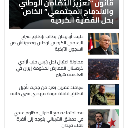
قانون “تعزيز التضامن الوطني
والاندماج المجتمعي” الخاص
بحل القضية الكردية
حليف أردوغان يطالب بإطلاق سراح
الزعيمين الكرديين اوجلان ودميرتاش من
السجون التركية
محاولة اغتيال نجل رئيس حزب آزادي
كردستان المعارض لحكومة إيران في
العاصمة هولير
سيامند عفرين يغرد من جديد: تأجيل
انطلاق قافلة عودة مهجري سري كانيه
بعد اجتماعه مع الجنرال مظلوم عبدي
في دمشق الشيباني يتوجه إلى أنقرة
للقاء فيدان