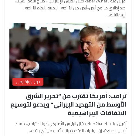
آفرين علو ـ xeber24.net أعلن الجيش الإسرائيلي، صباح اليوم السبت،
رصد إطلاق صاروخ أرض-أرض من الأراضي اليمنية باتجاه الأراضي
الإسرائيلية،…
دولي وإقليمي
ترامب: أمريكا تقترب من “تحرير الشرق
الأوسط من التهديد الإيراني” ويدعو لتوسيع
الاتفاقات الإبراهيمية
آفرين علو ـ xeber24.net قال الرئيس الأمريكي دونالد ترامب، مساء
أمس الجمعة، إن الولايات المتحدة باتت أقرب من أي وقت…