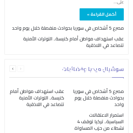
على…
أكمل القراءة »
مصرع 5 أشخاص في سوريا بحوادث منفصلة خلال يوم واحد
عقب استهداف مواطن أمام كنيسة.. التوترات الأمنية
تتصاعد في اللاذقية
بمناسبة اليوم الدولي..
السابقة
التالية
سوشيال ميديا وفضائيات
“الصحة العالمية” تؤكد
الصفحة
الصفحة
ضرورة اتباع نهج متكامل
لمواجهة إدمان المخدرات
مصرع 5 أشخاص في سوريا
عقب استهداف مواطن أمام
بحوادث منفصلة خلال يوم
كنيسة.. التوترات الأمنية
واحد
تتصاعد في اللاذقية
استمرار الاعتقالات
السياسية.. تركيا توقف 4
نشطاء من حزب المساواة