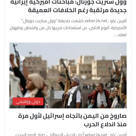
وول ستريت جورنال: مباحثات أميركية إيرانية
جديدة مرتقبة رغم الخلافات العميقة
آفرين علو ـ xeber24.net كشفت صحيفة “وول ستريت جورنال”
الأميركية، اليوم الاثنين، عن استعدادات تجريها كل من واشنطن وطهران
لعقد…
دولي وإقليمي
صاروخ من اليمن باتجاه إسرائيل لأول مرة
منذ اندلاع الحرب
آفرين علو ـ xeber24.net أعلن الجيش الإسرائيلي، صباح اليوم السبت،