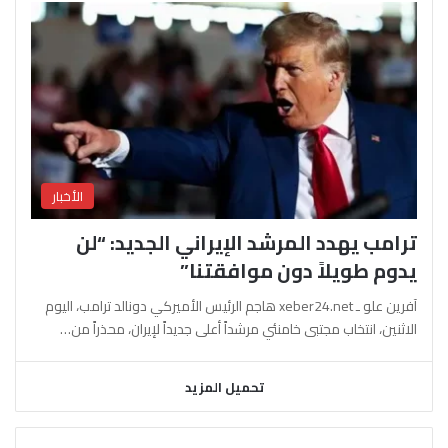
الأخبار
ترامب يهدد المرشد الإيراني الجديد: “لن
يدوم طويلاً دون موافقتنا”
آفرين علو ـ xeber24.net هاجم الرئيس الأميركي دونالد ترامب، اليوم
الاثنين، انتخاب مجتبى خامنئي مرشداً أعلى جديداً لإيران، محذراً من…
تحميل المزيد
السابقة
التالية