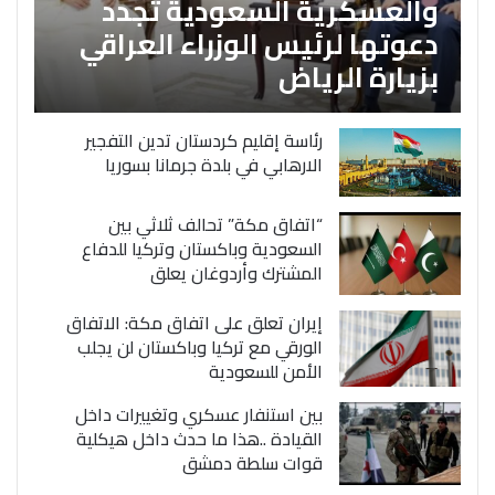
والعسكرية السعودية تجدد
دعوتها لرئيس الوزراء العراقي
بزيارة الرياض
رئاسة إقليم كردستان تدين التفجير
الارهابي في بلدة جرمانا بسوريا
“اتفاق مكة” تحالف ثلاثي بين
السعودية وباكستان وتركيا للدفاع
المشترك وأردوغان يعلق
إيران تعلق على اتفاق مكة: الاتفاق
الورقي مع تركيا وباكستان لن يجلب
الأمن للسعودية
بين استنفار عسكري وتغييرات داخل
القيادة ..هذا ما حدث داخل هيكلية
قوات سلطة دمشق