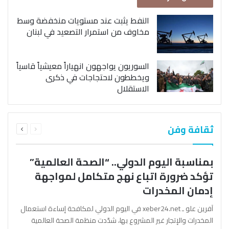
النفط يثبت عند مستويات منخفضة وسط
مخاوف من استمرار التصعيد في لبنان
السوريون يواجهون انهياراً معيشياً قاسياً
ويخططون لاحتجاجات في ذكرى
الاستقلال
السابقة
التالية
ثقافة وفن
الصفحة
الصفحة
بمناسبة اليوم الدولي.. “الصحة العالمية”
تؤكد ضرورة اتباع نهج متكامل لمواجهة
إدمان المخدرات
آفرين علو ـ xeber24.net في اليوم الدولي لمكافحة إساءة استعمال
المخدرات والإتجار غير المشروع بها، شدّدت منظمة الصحة العالمية