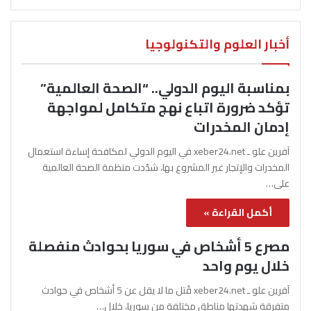
أخبار العلوم والتكنولوجيا
بمناسبة اليوم الدولي.. “الصحة العالمية”
تؤكد ضرورة اتباع نهج متكامل لمواجهة
إدمان المخدرات
آفرين علو ـ xeber24.net في اليوم الدولي لمكافحة إساءة استعمال
المخدرات والإتجار غير المشروع بها، شدّدت منظمة الصحة العالمية
على…
أكمل القراءة »
مصرع 5 أشخاص في سوريا بحوادث منفصلة
خلال يوم واحد
آفرين علو ـ xeber24.net قُتل ما لا يقل عن 5 أشخاص في حوادث
متفرقة شهدتها مناطق مختلفة من سوريا، خلال…