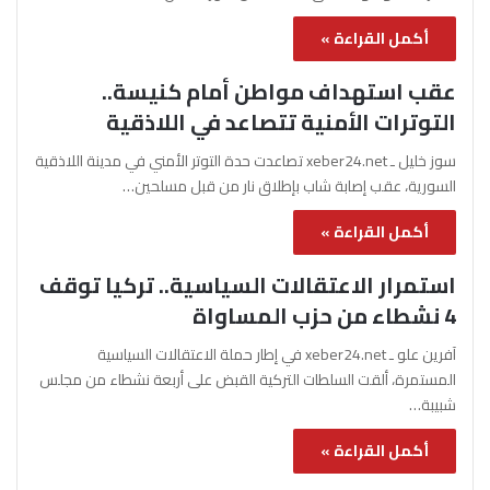
أكمل القراءة »
عقب استهداف مواطن أمام كنيسة..
التوترات الأمنية تتصاعد في اللاذقية
سوز خليل ـ xeber24.net تصاعدت حدة التوتر الأمني في مدينة اللاذقية
السورية، عقب إصابة شاب بإطلاق نار من قبل مسلحين…
أكمل القراءة »
استمرار الاعتقالات السياسية.. تركيا توقف
4 نشطاء من حزب المساواة
آفرين علو ـ xeber24.net في إطار حملة الاعتقالات السياسية
المستمرة، ألقت السلطات التركية القبض على أربعة نشطاء من مجلس
شبيبة…
أكمل القراءة »