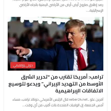
رصد إطلاق صاروخ أرض-أرض من الأراضي اليمنية باتجاه الأراضي
الإسرائيلية،…
دولي وإقليمي
ترامب: أمريكا تقترب من “تحرير الشرق
الأوسط من التهديد الإيراني” ويدعو لتوسيع
الاتفاقات الإبراهيمية
آفرين علو ـ xeber24.net قال الرئيس الأمريكي دونالد ترامب، مساء
أمس الجمعة، إن الولايات المتحدة باتت أقرب من أي وقت…