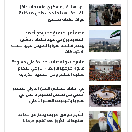
بين استنفار عسكري وتغييرات داخل
القيادة ..هذا ما حدث داخل هيكلية
قوات سلطة دمشق
مجلة أمريكية تؤكد تراجع أعداد
المسيحيين في عهد سلطة دمشق
وعدم سلامة سوريا للعيش فيها بسبب
الانتهاكات
مقترحات وتعديلات جديدة على مسودة
قانون طرحها البرلمان التركي لاتمام
عملية السلام وحل القضية الكردية
في إحاطة بمجلس الأمن الدولي ..تحذير
أممي من تغلغل لتنظيم داعش في
سوريا وتهديده السلم الأهلي
الشَّيخ موفق طريف يحذر من تصاعد
استهداف الدَّروز بعد تفجير جرمانا