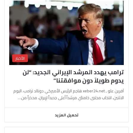
الأخبار
ترامب يهدد المرشد الإيراني الجديد: “لن
يدوم طويلاً دون موافقتنا”
آفرين علو ـ xeber24.net هاجم الرئيس الأميركي دونالد ترامب، اليوم
الاثنين، انتخاب مجتبى خامنئي مرشداً أعلى جديداً لإيران، محذراً من…
تحميل المزيد
السابقة
التالية