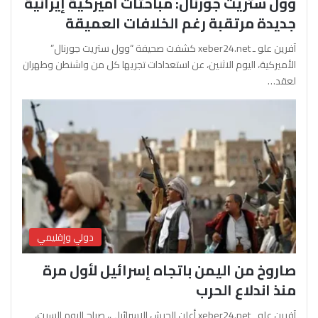
وول ستريت جورنال: مباحثات أميركية إيرانية
جديدة مرتقبة رغم الخلافات العميقة
آفرين علو ـ xeber24.net كشفت صحيفة “وول ستريت جورنال”
الأميركية، اليوم الاثنين، عن استعدادات تجريها كل من واشنطن وطهران
لعقد…
دولي وإقليمي
صاروخ من اليمن باتجاه إسرائيل لأول مرة
منذ اندلاع الحرب
آفرين علو ـ xeber24.net أعلن الجيش الإسرائيلي، صباح اليوم السبت،