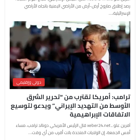
رصد إطلاق صاروخ أرض-أرض من الأراضي اليمنية باتجاه الأراضي
الإسرائيلية،…
دولي وإقليمي
ترامب: أمريكا تقترب من “تحرير الشرق
الأوسط من التهديد الإيراني” ويدعو لتوسيع
الاتفاقات الإبراهيمية
آفرين علو ـ xeber24.net قال الرئيس الأمريكي دونالد ترامب، مساء
أمس الجمعة، إن الولايات المتحدة باتت أقرب من أي وقت…