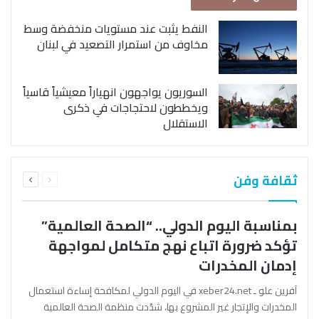
النفط يثبت عند مستويات منخفضة وسط
مخاوف من استمرار التصعيد في لبنان
السوريون يواجهون انهياراً معيشياً قاسياً
ويخططون لاحتجاجات في ذكرى
الاستقلال
السابقة
التالية
ثقافة وفن
الصفحة
الصفحة
بمناسبة اليوم الدولي.. “الصحة العالمية”
تؤكد ضرورة اتباع نهج متكامل لمواجهة
إدمان المخدرات
آفرين علو ـ xeber24.net في اليوم الدولي لمكافحة إساءة استعمال
المخدرات والإتجار غير المشروع بها، شدّدت منظمة الصحة العالمية