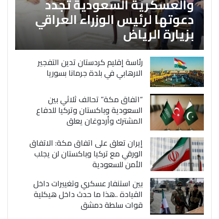
والعسكرية السعودية تجدد
دعوتها لرئيس الوزراء العراقي
بزيارة الرياض
رئاسة إقليم كردستان تدين التفجير
الارهابي في بلدة جرمانا بسوريا
“اتفاق مكة” تحالف ثلاثي بين
السعودية وباكستان وتركيا للدفاع
المشترك وأردوغان يعلق
إيران تعلق على اتفاق مكة: الاتفاق
الورقي مع تركيا وباكستان لن يجلب
الأمن للسعودية
بين استنفار عسكري وتغييرات داخل
القيادة ..هذا ما حدث داخل هيكلية
قوات سلطة دمشق