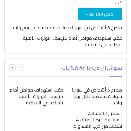
على…
أكمل القراءة »
مصرع 5 أشخاص في سوريا بحوادث منفصلة خلال يوم واحد
عقب استهداف مواطن أمام كنيسة.. التوترات الأمنية
تتصاعد في اللاذقية
بمناسبة اليوم الدولي..
السابقة
التالية
سوشيال ميديا وفضائيات
“الصحة العالمية” تؤكد
الصفحة
الصفحة
ضرورة اتباع نهج متكامل
لمواجهة إدمان المخدرات
مصرع 5 أشخاص في سوريا
عقب استهداف مواطن أمام
بحوادث منفصلة خلال يوم
كنيسة.. التوترات الأمنية
واحد
تتصاعد في اللاذقية
استمرار الاعتقالات
السياسية.. تركيا توقف 4
نشطاء من حزب المساواة