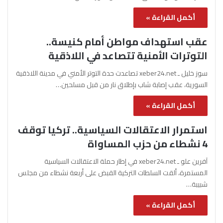
أكمل القراءة »
عقب استهداف مواطن أمام كنيسة..
التوترات الأمنية تتصاعد في اللاذقية
سوز خليل ـ xeber24.net تصاعدت حدة التوتر الأمني في مدينة اللاذقية
السورية، عقب إصابة شاب بإطلاق نار من قبل مسلحين…
أكمل القراءة »
استمرار الاعتقالات السياسية.. تركيا توقف
4 نشطاء من حزب المساواة
آفرين علو ـ xeber24.net في إطار حملة الاعتقالات السياسية
المستمرة، ألقت السلطات التركية القبض على أربعة نشطاء من مجلس
شبيبة…
أكمل القراءة »