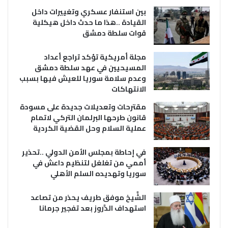
بين استنفار عسكري وتغييرات داخل
القيادة ..هذا ما حدث داخل هيكلية
قوات سلطة دمشق
مجلة أمريكية تؤكد تراجع أعداد
المسيحيين في عهد سلطة دمشق
وعدم سلامة سوريا للعيش فيها بسبب
الانتهاكات
مقترحات وتعديلات جديدة على مسودة
قانون طرحها البرلمان التركي لاتمام
عملية السلام وحل القضية الكردية
في إحاطة بمجلس الأمن الدولي ..تحذير
أممي من تغلغل لتنظيم داعش في
سوريا وتهديده السلم الأهلي
الشَّيخ موفق طريف يحذر من تصاعد
استهداف الدَّروز بعد تفجير جرمانا