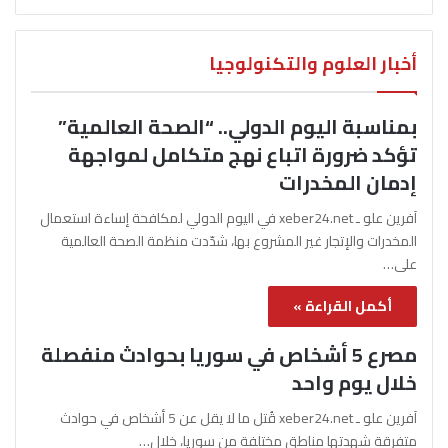
أخبار العلوم والتكنولوجيا
بمناسبة اليوم الدولي.. “الصحة العالمية”
تؤكد ضرورة اتباع نهج متكامل لمواجهة
إدمان المخدرات
آفرين علو ـ xeber24.net في اليوم الدولي لمكافحة إساءة استعمال
المخدرات والإتجار غير المشروع بها، شدّدت منظمة الصحة العالمية
على…
أكمل القراءة »
مصرع 5 أشخاص في سوريا بحوادث منفصلة
خلال يوم واحد
آفرين علو ـ xeber24.net قُتل ما لا يقل عن 5 أشخاص في حوادث
متفرقة شهدتها مناطق مختلفة من سوريا، خلال…