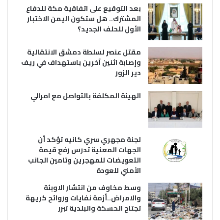
بعد التوقيع على اتفاقية مكة للدفاع
المشترك.. هل ستكون اليمن الاختبار
الأول للحلف الجديد؟
مقتل عنصر لسلطة دمشق الانتقالية
وإصابة اثنين آخرين باستهداف في ريف
دير الزور
الهيئة المكلفة بالتواصل مع امرالي
لجنة مجهري سري كانيه تؤكد أن
الجهات المعنية تدرس رفع قيمة
التعويضات للمهجرين وتامين الجانب
الأمني للعودة
وسط مخاوف من انتشار الاوبئة
والامراض..أزمة نفايات وروائح كريهة
تجتاح الحسكة والبلدية تبرر