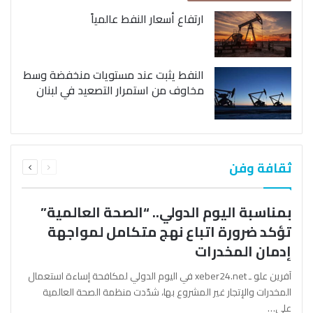
ارتفاع أسعار النفط عالمياً
النفط يثبت عند مستويات منخفضة وسط
مخاوف من استمرار التصعيد في لبنان
السابقة
التالية
ثقافة وفن
الصفحة
الصفحة
بمناسبة اليوم الدولي.. “الصحة العالمية”
تؤكد ضرورة اتباع نهج متكامل لمواجهة
إدمان المخدرات
آفرين علو ـ xeber24.net في اليوم الدولي لمكافحة إساءة استعمال
المخدرات والإتجار غير المشروع بها، شدّدت منظمة الصحة العالمية
على…