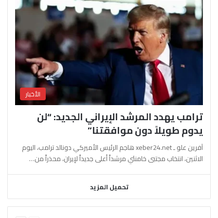
الأخبار
ترامب يهدد المرشد الإيراني الجديد: “لن
يدوم طويلاً دون موافقتنا”
آفرين علو ـ xeber24.net هاجم الرئيس الأميركي دونالد ترامب، اليوم
الاثنين، انتخاب مجتبى خامنئي مرشداً أعلى جديداً لإيران، محذراً من…
تحميل المزيد
السابقة
التالية