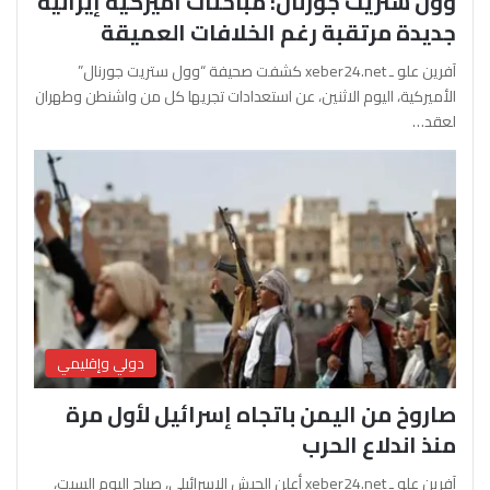
وول ستريت جورنال: مباحثات أميركية إيرانية
جديدة مرتقبة رغم الخلافات العميقة
آفرين علو ـ xeber24.net كشفت صحيفة “وول ستريت جورنال”
الأميركية، اليوم الاثنين، عن استعدادات تجريها كل من واشنطن وطهران
لعقد…
دولي وإقليمي
صاروخ من اليمن باتجاه إسرائيل لأول مرة
منذ اندلاع الحرب
آفرين علو ـ xeber24.net أعلن الجيش الإسرائيلي، صباح اليوم السبت،