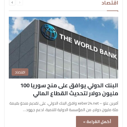
اقتصاد
الصفحة
الصفحة
اقتصاد
البنك الدولي يوافق على منح سوريا 100
مليون دولار لتحديث القطاع المالي
آفرين علو – xeber24.net وافق البنك الدولي، على تقديم منحةٍ بقيمة
مئة مليون دولار، من المؤسسة الدولية للتنمية، لدعم جهود…
أكمل القراءة »