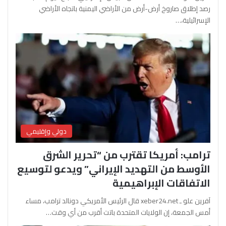
رصد إطلاق صاروخ أرض-أرض من الأراضي اليمنية باتجاه الأراضي
الإسرائيلية،…
دولي وإقليمي
ترامب: أمريكا تقترب من “تحرير الشرق
الأوسط من التهديد الإيراني” ويدعو لتوسيع
الاتفاقات الإبراهيمية
آفرين علو ـ xeber24.net قال الرئيس الأمريكي دونالد ترامب، مساء
أمس الجمعة، إن الولايات المتحدة باتت أقرب من أي وقت…