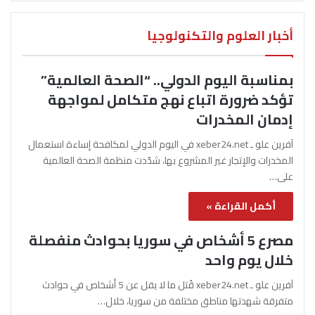
أخبار العلوم والتكنولوجيا
بمناسبة اليوم الدولي.. “الصحة العالمية”
تؤكد ضرورة اتباع نهج متكامل لمواجهة
إدمان المخدرات
آفرين علو ـ xeber24.net في اليوم الدولي لمكافحة إساءة استعمال
المخدرات والإتجار غير المشروع بها، شدّدت منظمة الصحة العالمية
على…
أكمل القراءة »
مصرع 5 أشخاص في سوريا بحوادث منفصلة
خلال يوم واحد
آفرين علو ـ xeber24.net قُتل ما لا يقل عن 5 أشخاص في حوادث
متفرقة شهدتها مناطق مختلفة من سوريا، خلال…