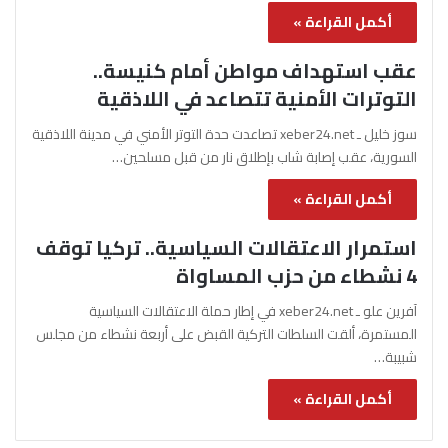
أكمل القراءة »
عقب استهداف مواطن أمام كنيسة..
التوترات الأمنية تتصاعد في اللاذقية
سوز خليل ـ xeber24.net تصاعدت حدة التوتر الأمني في مدينة اللاذقية
السورية، عقب إصابة شاب بإطلاق نار من قبل مسلحين…
أكمل القراءة »
استمرار الاعتقالات السياسية.. تركيا توقف
4 نشطاء من حزب المساواة
آفرين علو ـ xeber24.net في إطار حملة الاعتقالات السياسية
المستمرة، ألقت السلطات التركية القبض على أربعة نشطاء من مجلس
شبيبة…
أكمل القراءة »