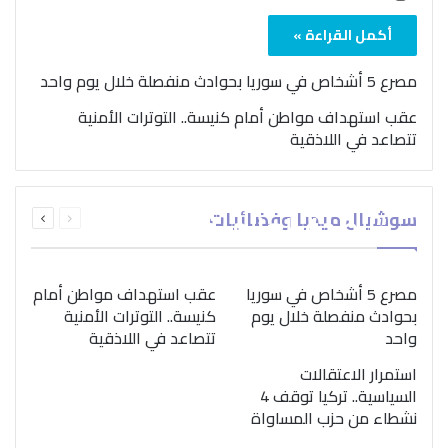
أكمل القراءة »
مصرع 5 أشخاص في سوريا بحوادث منفصلة خلال يوم واحد
عقب استهداف مواطن أمام كنيسة.. التوترات الأمنية
تتصاعد في اللاذقية
بمناسبة اليوم الدولي..
السابقة
التالية
سوشيال ميديا وفضائيات
“الصحة العالمية” تؤكد
الصفحة
الصفحة
ضرورة اتباع نهج متكامل
لمواجهة إدمان المخدرات
مصرع 5 أشخاص في سوريا
عقب استهداف مواطن أمام
بحوادث منفصلة خلال يوم
كنيسة.. التوترات الأمنية
واحد
تتصاعد في اللاذقية
استمرار الاعتقالات
السياسية.. تركيا توقف 4
نشطاء من حزب المساواة