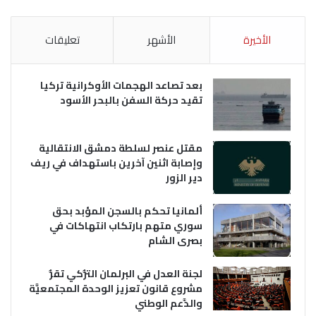
الأخيرة
الأشهر
تعليقات
بعد تصاعد الهجمات الأوكرانية تركيا
تقيد حركة السفن بالبحر الأسود
مقتل عنصر لسلطة دمشق الانتقالية
وإصابة اثنين آخرين باستهداف في ريف
دير الزور
ألمانيا تحكم بالسجن المؤبد بحق
سوري متهم بارتكاب انتهاكات في
بصرى الشام
لجنة العدل في البرلمان التُّركي تقرُّ
مشروع قانون تعزيز الوحدة المجتمعيَّة
والدَّعم الوطني