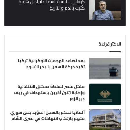
كوباني… ليست اسماً عابراً، بل هوية
كُتبت بالدم والتاريخ
الاكثر قراءة
بعد تصاعد الهجمات الأوكرانية تركيا
تقيد حركة السفن بالبحر الأسود
مقتل عنصر لسلطة دمشق الانتقالية
وإصابة اثنين آخرين باستهداف في ريف
دير الزور
ألمانيا تحكم بالسجن المؤبد بحق سوري
متهم بارتكاب انتهاكات في بصرى الشام